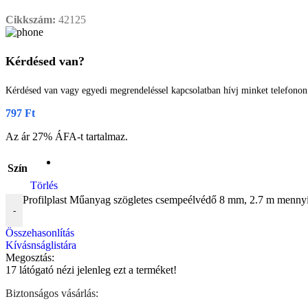
Cikkszám:
42125
Kérdésed van?
Kérdésed van vagy egyedi megrendeléssel kapcsolatban hívj minket telefono
797
Ft
Az ár 27% ÁFA-t tartalmaz.
Szín
Törlés
Profilplast Műanyag szögletes csempeélvédő 8 mm, 2.7 m menny
-
Összehasonlítás
Kívásnságlistára
Megosztás:
17
látógató nézi jelenleg ezt a terméket!
Biztonságos vásárlás: