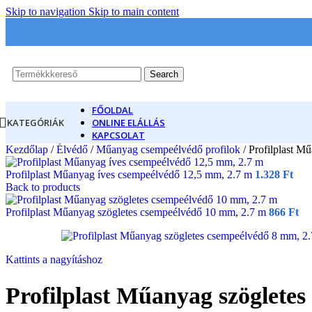
Skip to navigation
Skip to main content
Search
FŐOLDAL
KATEGÓRIÁK
ONLINE ELÁLLÁS
KAPCSOLAT
Kezdőlap
/
Élvédő
/
Műanyag csempeélvédő profilok
/
Profilplast M
Profilplast Műanyag íves csempeélvédő 12,5 mm, 2.7 m
1.328
Ft
Back to products
Profilplast Műanyag szögletes csempeélvédő 10 mm, 2.7 m
866
Ft
Kattints a nagyításhoz
Profilplast Műanyag szöglete