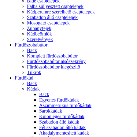
Bidé csaptelepek
Falba süllyesztett csaptelepek
Kádperemre szerelhető csaptelepek
Szabadon álló csaptelepek
Mosogató csaptelepek
Zuhanyfejek
Kádbeömlők
Szerelvények
Fürdőszobabútor
Back
Komplett fürdőszobabútor
Fürdőszobabútor alsószekrény
Fürdőszobabútor kiegészítő
Tükrök
Fürdőkád
Back
Kádak
Back
Egyenes fürdőkádak
Aszimmetrikus fürdőkádak
Sarokkádak
Különleges fürdőkádak
Szabadon álló kádak
Fél szabadon álló kádak
Akadálymentesített kádak