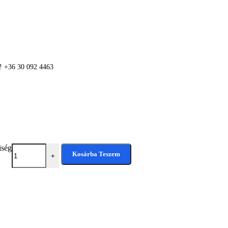
n! +36 30 092 4463
iség
Kosárba Teszem
+