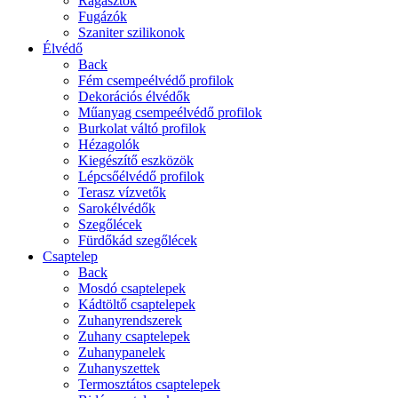
Ragasztók
Fugázók
Szaniter szilikonok
Élvédő
Back
Fém csempeélvédő profilok
Dekorációs élvédők
Műanyag csempeélvédő profilok
Burkolat váltó profilok
Hézagolók
Kiegészítő eszközök
Lépcsőélvédő profilok
Terasz vízvetők
Sarokélvédők
Szegőlécek
Fürdőkád szegőlécek
Csaptelep
Back
Mosdó csaptelepek
Kádtöltő csaptelepek
Zuhanyrendszerek
Zuhany csaptelepek
Zuhanypanelek
Zuhanyszettek
Termosztátos csaptelepek