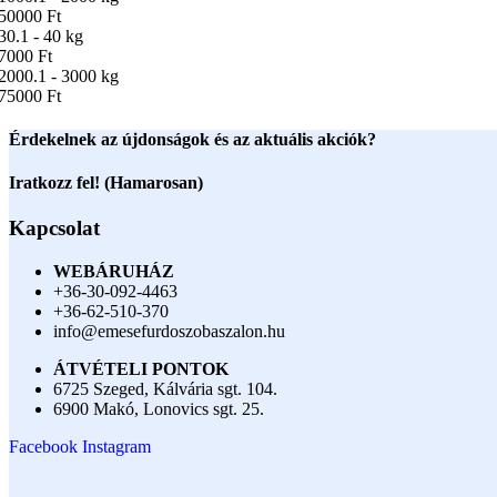
50000 Ft
30.1 - 40 kg
7000 Ft
2000.1 - 3000 kg
75000 Ft
Érdekelnek az újdonságok és az aktuális akciók?
Iratkozz fel! (Hamarosan)
Kapcsolat
WEBÁRUHÁZ
+36-30-092-4463
+36-62-510-370
info@emesefurdoszobaszalon.hu
ÁTVÉTELI PONTOK
6725 Szeged, Kálvária sgt. 104.​
6900 Makó, Lonovics sgt. 25.
Facebook
Instagram