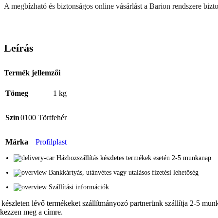
A megbízható és biztonságos online vásárlást a Barion rendszere biztos
Leírás
Termék jellemzői
Tömeg
1 kg
Szín
0100 Törtfehér
Márka
Profilplast
Házhozszállítás készletes termékek esetén 2-5 munkanap
Bankkártyás, utánvétes vagy utalásos fizetési lehetőség
Szállítási információk
 készleten lévő termékeket szállítmányozó partnerünk szállítja 2-5 munka
rkezzen meg a címre.