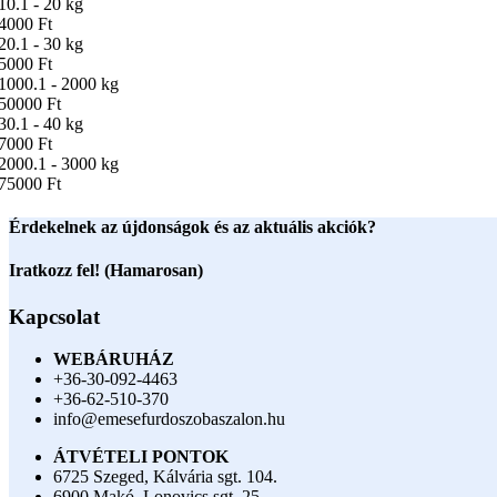
10.1 - 20 kg
4000 Ft
20.1 - 30 kg
5000 Ft
1000.1 - 2000 kg
50000 Ft
30.1 - 40 kg
7000 Ft
2000.1 - 3000 kg
75000 Ft
Érdekelnek az újdonságok és az aktuális akciók?
Iratkozz fel! (Hamarosan)
Kapcsolat
WEBÁRUHÁZ
+36-30-092-4463
+36-62-510-370
info@emesefurdoszobaszalon.hu
ÁTVÉTELI PONTOK
6725 Szeged, Kálvária sgt. 104.​
6900 Makó, Lonovics sgt. 25.