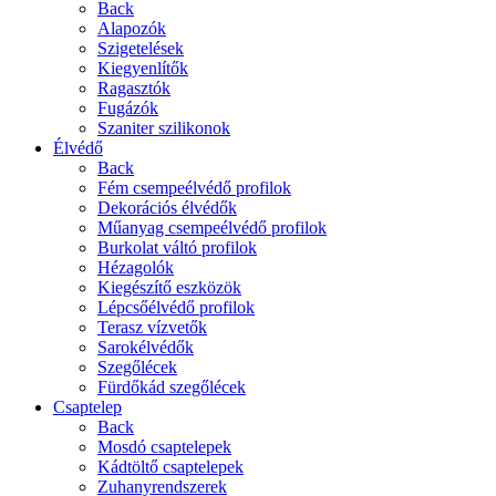
Back
Alapozók
Szigetelések
Kiegyenlítők
Ragasztók
Fugázók
Szaniter szilikonok
Élvédő
Back
Fém csempeélvédő profilok
Dekorációs élvédők
Műanyag csempeélvédő profilok
Burkolat váltó profilok
Hézagolók
Kiegészítő eszközök
Lépcsőélvédő profilok
Terasz vízvetők
Sarokélvédők
Szegőlécek
Fürdőkád szegőlécek
Csaptelep
Back
Mosdó csaptelepek
Kádtöltő csaptelepek
Zuhanyrendszerek