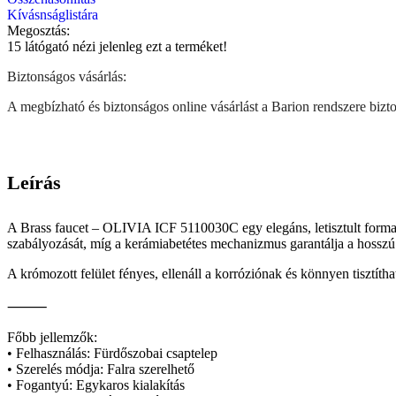
Kívásnságlistára
Megosztás:
15
látógató nézi jelenleg ezt a terméket!
Biztonságos vásárlás:
A megbízható és biztonságos online vásárlást a Barion rendszere biztos
Leírás
A Brass faucet – OLIVIA ICF 5110030C egy elegáns, letisztult formavi
szabályozását, míg a kerámiabetétes mechanizmus garantálja a hosszú
A krómozott felület fényes, ellenáll a korróziónak és könnyen tisztíth
⸻
Főbb jellemzők:
• Felhasználás: Fürdőszobai csaptelep
• Szerelés módja: Falra szerelhető
• Fogantyú: Egykaros kialakítás