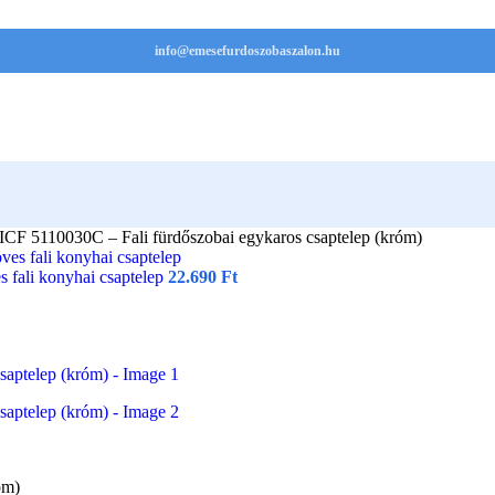
info@emesefurdoszobaszalon.hu
CF 5110030C – Fali fürdőszobai egykaros csaptelep (króm)
ali konyhai csaptelep
22.690
Ft