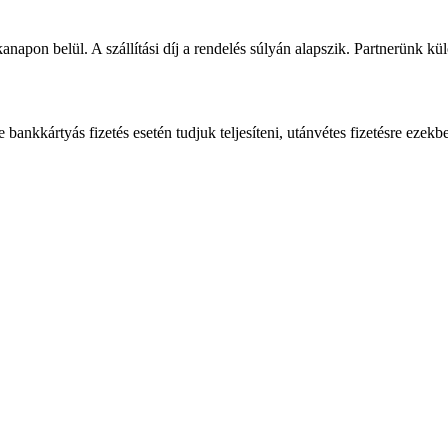
napon belül. A szállítási díj a rendelés súlyán alapszik. Partnerünk kü
bankkártyás fizetés esetén tudjuk teljesíteni, utánvétes fizetésre ezekb