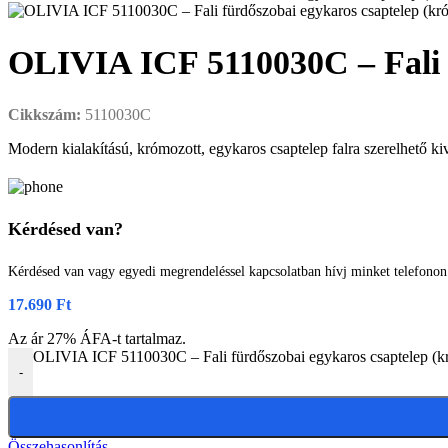
OLIVIA ICF 5110030C – Fali f
Cikkszám:
5110030C
Modern kialakítású, krómozott, egykaros csaptelep falra szerelhető kiv
Kérdésed van?
Kérdésed van vagy egyedi megrendeléssel kapcsolatban hívj minket telefono
17.690
Ft
Az ár 27% ÁFA-t tartalmaz.
OLIVIA ICF 5110030C – Fali fürdőszobai egykaros csaptelep (
-
Összehasonlítás