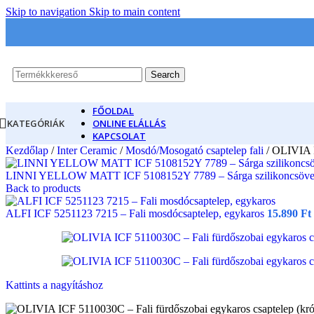
Skip to navigation
Skip to main content
Search
FŐOLDAL
KATEGÓRIÁK
ONLINE ELÁLLÁS
KAPCSOLAT
Kezdőlap
/
Inter Ceramic
/
Mosdó/Mosogató csaptelep fali
/
OLIVIA I
LINNI YELLOW MATT ICF 5108152Y 7789 – Sárga szilikoncsöves f
Back to products
ALFI ICF 5251123 7215 – Fali mosdócsaptelep, egykaros
15.890
Ft
Kattints a nagyításhoz