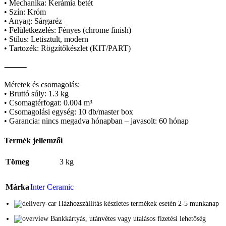
• Mechanika: Kerámia betét
• Szín: Króm
• Anyag: Sárgaréz
• Felületkezelés: Fényes (chrome finish)
• Stílus: Letisztult, modern
• Tartozék: Rögzítőkészlet (KIT/PART)
⸻
Méretek és csomagolás:
• Bruttó súly: 1.3 kg
• Csomagtérfogat: 0.004 m³
• Csomagolási egység: 10 db/master box
• Garancia: nincs megadva hónapban – javasolt: 60 hónap
Termék jellemzői
Tömeg
3 kg
Márka
Inter Ceramic
Házhozszállítás készletes termékek esetén 2-5 munkanap
Bankkártyás, utánvétes vagy utalásos fizetési lehetőség