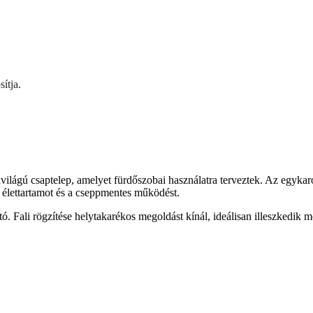
ítja.
lágú csaptelep, amelyet fürdőszobai használatra terveztek. Az egykaro
 élettartamot és a cseppmentes működést.
ató. Fali rögzítése helytakarékos megoldást kínál, ideálisan illeszkedik