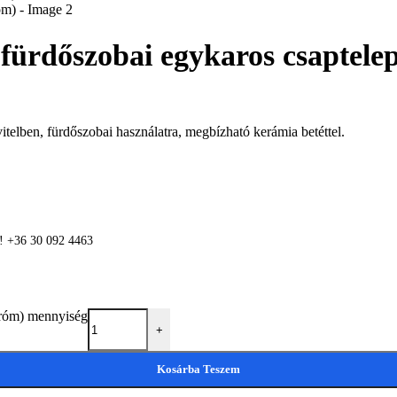
ürdőszobai egykaros csaptele
itelben, fürdőszobai használatra, megbízható kerámia betéttel.
n! +36 30 092 4463
króm) mennyiség
+
Kosárba Teszem