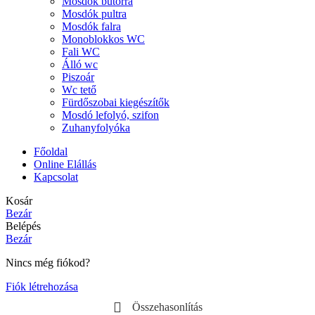
Mosdók bútorra
Mosdók pultra
Mosdók falra
Monoblokkos WC
Fali WC
Álló wc
Piszoár
Wc tető
Fürdőszobai kiegészítők
Mosdó lefolyó, szifon
Zuhanyfolyóka
Főoldal
Online Elállás
Kapcsolat
Kosár
Bezár
Belépés
Bezár
Nincs még fiókod?
Fiók létrehozása
Összehasonlítás