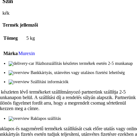
Szín
kék
Termék jellemzői
Tömeg
5 kg
Márka
Murexin
Házhozszállítás készletes termékek esetén 2-5 munkanap
Bankkártyás, utánvétes vagy utalásos fizetési lehetőség
Szállítási információk
 készleten lévő termékeket szállítmányozó partnerünk szállítja 2-5
unkanapon belül. A szállítási díj a rendelés súlyán alapszik. Partnerünk
ülönös figyelmet fordít arra, hogy a megrendelt csomag sértetlenül
rkezzen meg a címre.
Raklapos szállítás
aklapos és nagyméretű termékek szállítását csak előre utalás vagy onlin
ankkártyás fizetés esetén tudjuk teljesíteni, utánvétes fizetésre ezekben 