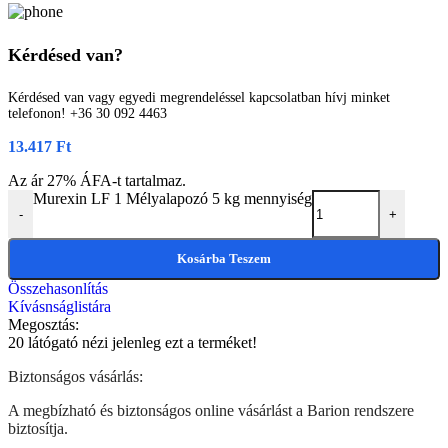
Kérdésed van?
Kérdésed van vagy egyedi megrendeléssel kapcsolatban hívj minket
telefonon! +36 30 092 4463
13.417
Ft
Az ár 27% ÁFA-t tartalmaz.
Murexin LF 1 Mélyalapozó 5 kg mennyiség
-
+
Kosárba Teszem
Összehasonlítás
Kívásnságlistára
Megosztás:
20
látógató nézi jelenleg ezt a terméket!
Biztonságos vásárlás:
A megbízható és biztonságos online vásárlást a Barion rendszere
biztosítja.