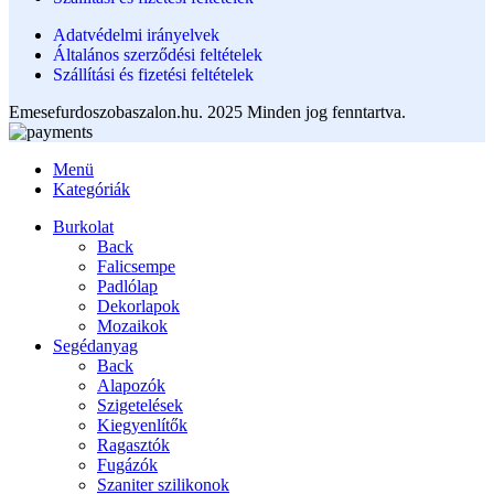
Adatvédelmi irányelvek
Általános szerződési feltételek
Szállítási és fizetési feltételek
Emesefurdoszobaszalon.hu. 2025 Minden jog fenntartva.
Menü
Kategóriák
Burkolat
Back
Falicsempe
Padlólap
Dekorlapok
Mozaikok
Segédanyag
Back
Alapozók
Szigetelések
Kiegyenlítők
Ragasztók
Fugázók
Szaniter szilikonok