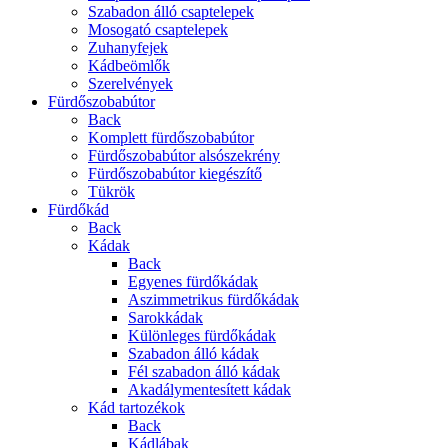
Szabadon álló csaptelepek
Mosogató csaptelepek
Zuhanyfejek
Kádbeömlők
Szerelvények
Fürdőszobabútor
Back
Komplett fürdőszobabútor
Fürdőszobabútor alsószekrény
Fürdőszobabútor kiegészítő
Tükrök
Fürdőkád
Back
Kádak
Back
Egyenes fürdőkádak
Aszimmetrikus fürdőkádak
Sarokkádak
Különleges fürdőkádak
Szabadon álló kádak
Fél szabadon álló kádak
Akadálymentesített kádak
Kád tartozékok
Back
Kádlábak