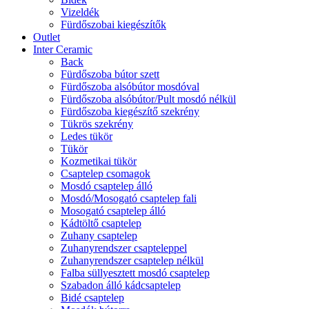
Vizeldék
Fürdőszobai kiegészítők
Outlet
Inter Ceramic
Back
Fürdőszoba bútor szett
Fürdőszoba alsóbútor mosdóval
Fürdőszoba alsóbútor/Pult mosdó nélkül
Fürdőszoba kiegészítő szekrény
Tükrös szekrény
Ledes tükör
Tükör
Kozmetikai tükör
Csaptelep csomagok
Mosdó csaptelep álló
Mosdó/Mosogató csaptelep fali
Mosogató csaptelep álló
Kádtöltő csaptelep
Zuhany csaptelep
Zuhanyrendszer csapteleppel
Zuhanyrendszer csaptelep nélkül
Falba süllyesztett mosdó csaptelep
Szabadon álló kádcsaptelep
Bidé csaptelep