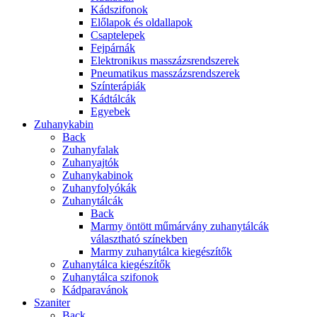
Kádszifonok
Előlapok és oldallapok
Csaptelepek
Fejpárnák
Elektronikus masszázsrendszerek
Pneumatikus masszázsrendszerek
Színterápiák
Kádtálcák
Egyebek
Zuhanykabin
Back
Zuhanyfalak
Zuhanyajtók
Zuhanykabinok
Zuhanyfolyókák
Zuhanytálcák
Back
Marmy öntött műmárvány zuhanytálcák
választható színekben
Marmy zuhanytálca kiegészítők
Zuhanytálca kiegészítők
Zuhanytálca szifonok
Kádparavánok
Szaniter
Back