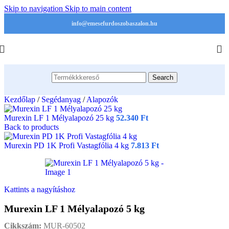
Skip to navigation
Skip to main content
info@emesefurdoszobaszalon.hu
Search
Kezdőlap
/
Segédanyag
/
Alapozók
Murexin LF 1 Mélyalapozó 25 kg
52.340
Ft
Back to products
Murexin PD 1K Profi Vastagfólia 4 kg
7.813
Ft
Kattints a nagyításhoz
Murexin LF 1 Mélyalapozó 5 kg
Cikkszám:
MUR-60502