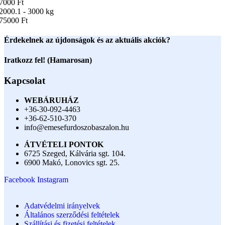
7000 Ft
2000.1 - 3000 kg
75000 Ft
Érdekelnek az újdonságok és az aktuális akciók?
Iratkozz fel! (Hamarosan)
Kapcsolat
WEBÁRUHÁZ
+36-30-092-4463
+36-62-510-370
info@emesefurdoszobaszalon.hu
ÁTVÉTELI PONTOK
6725 Szeged, Kálvária sgt. 104.​
6900 Makó, Lonovics sgt. 25.
Facebook
Instagram
Adatvédelmi irányelvek
Általános szerződési feltételek
Szállítási és fizetési feltételek