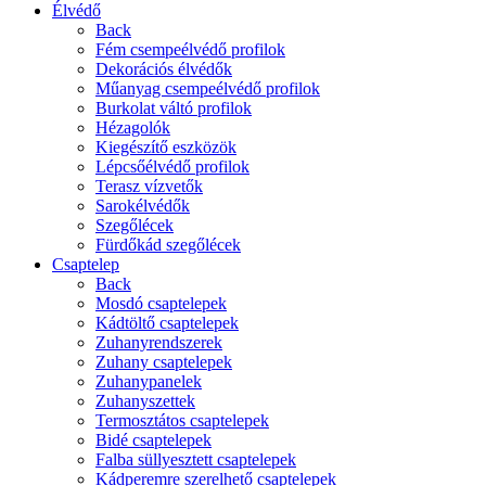
Élvédő
Back
Fém csempeélvédő profilok
Dekorációs élvédők
Műanyag csempeélvédő profilok
Burkolat váltó profilok
Hézagolók
Kiegészítő eszközök
Lépcsőélvédő profilok
Terasz vízvetők
Sarokélvédők
Szegőlécek
Fürdőkád szegőlécek
Csaptelep
Back
Mosdó csaptelepek
Kádtöltő csaptelepek
Zuhanyrendszerek
Zuhany csaptelepek
Zuhanypanelek
Zuhanyszettek
Termosztátos csaptelepek
Bidé csaptelepek
Falba süllyesztett csaptelepek
Kádperemre szerelhető csaptelepek