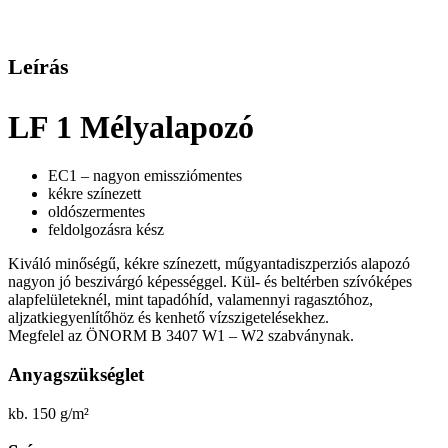
Leírás
LF 1 Mélyalapozó
EC1 – nagyon emissziómentes
kékre színezett
oldószermentes
feldolgozásra kész
Kiváló minőségű, kékre színezett, műgyantadiszperziós alapozó
nagyon jó beszivárgó képességgel. Kül- és beltérben szívóképes
alapfelületeknél, mint tapadóhíd, valamennyi ragasztóhoz,
aljzatkiegyenlítőhöz és kenhető vízszigetelésekhez.
Megfelel az ÖNORM B 3407 W1 – W2 szabványnak.
Anyagszükséglet
kb. 150 g/m²