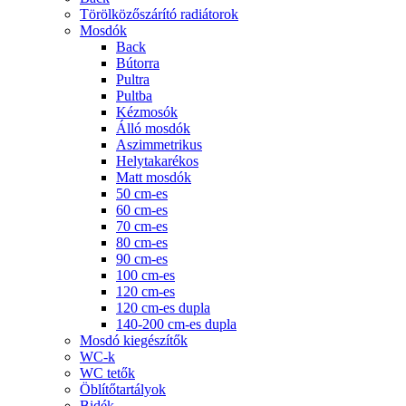
Törölközőszárító radiátorok
Mosdók
Back
Bútorra
Pultra
Pultba
Kézmosók
Álló mosdók
Aszimmetrikus
Helytakarékos
Matt mosdók
50 cm-es
60 cm-es
70 cm-es
80 cm-es
90 cm-es
100 cm-es
120 cm-es
120 cm-es dupla
140-200 cm-es dupla
Mosdó kiegészítők
WC-k
WC tetők
Öblítőtartályok
Bidék