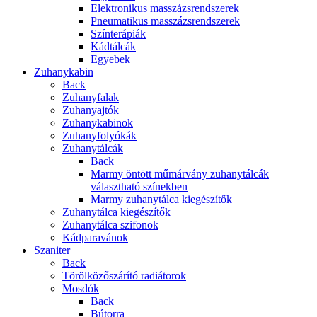
Elektronikus masszázsrendszerek
Pneumatikus masszázsrendszerek
Színterápiák
Kádtálcák
Egyebek
Zuhanykabin
Back
Zuhanyfalak
Zuhanyajtók
Zuhanykabinok
Zuhanyfolyókák
Zuhanytálcák
Back
Marmy öntött műmárvány zuhanytálcák
választható színekben
Marmy zuhanytálca kiegészítők
Zuhanytálca kiegészítők
Zuhanytálca szifonok
Kádparavánok
Szaniter
Back
Törölközőszárító radiátorok
Mosdók
Back
Bútorra