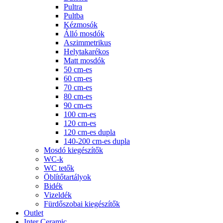
Pultra
Pultba
Kézmosók
Álló mosdók
Aszimmetrikus
Helytakarékos
Matt mosdók
50 cm-es
60 cm-es
70 cm-es
80 cm-es
90 cm-es
100 cm-es
120 cm-es
120 cm-es dupla
140-200 cm-es dupla
Mosdó kiegészítők
WC-k
WC tetők
Öblítőtartályok
Bidék
Vizeldék
Fürdőszobai kiegészítők
Outlet
Inter Ceramic