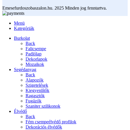
Emesefurdoszobaszalon.hu. 2025 Minden jog fenntartva.
Menü
Kategóriák
Burkolat
Back
Falicsempe
Padlólap
Dekorlapok
Mozaikok
Segédanyag
Back
Alapozók
Szigetelések
Kiegyenlítők
Ragasztók
Fugázók
Szaniter szilikonok
Élvédő
Back
Fém csempeélvédő profilok
Dekorációs élvédők