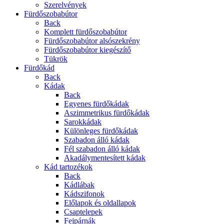
Szerelvények
Fürdőszobabútor
Back
Komplett fürdőszobabútor
Fürdőszobabútor alsószekrény
Fürdőszobabútor kiegészítő
Tükrök
Fürdőkád
Back
Kádak
Back
Egyenes fürdőkádak
Aszimmetrikus fürdőkádak
Sarokkádak
Különleges fürdőkádak
Szabadon álló kádak
Fél szabadon álló kádak
Akadálymentesített kádak
Kád tartozékok
Back
Kádlábak
Kádszifonok
Előlapok és oldallapok
Csaptelepek
Fejpárnák