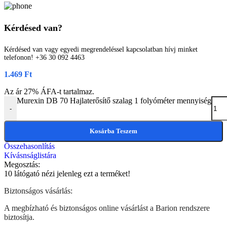
Kérdésed van?
Kérdésed van vagy egyedi megrendeléssel kapcsolatban hívj minket
telefonon! +36 30 092 4463
1.469
Ft
Az ár 27% ÁFA-t tartalmaz.
Murexin DB 70 Hajlaterősítő szalag 1 folyóméter mennyiség
-
Kosárba Teszem
Összehasonlítás
Kívásnságlistára
Megosztás:
10
látógató nézi jelenleg ezt a terméket!
Biztonságos vásárlás:
A megbízható és biztonságos online vásárlást a Barion rendszere
biztosítja.