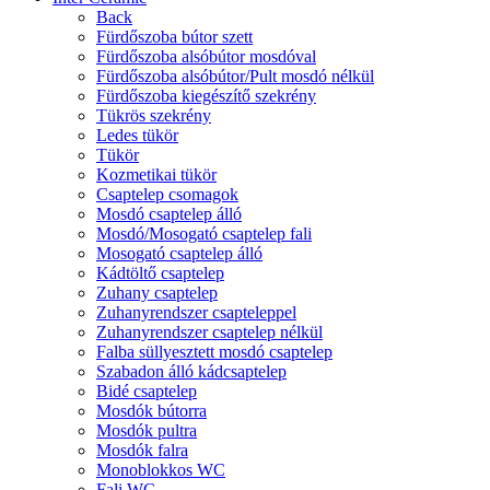
Back
Fürdőszoba bútor szett
Fürdőszoba alsóbútor mosdóval
Fürdőszoba alsóbútor/Pult mosdó nélkül
Fürdőszoba kiegészítő szekrény
Tükrös szekrény
Ledes tükör
Tükör
Kozmetikai tükör
Csaptelep csomagok
Mosdó csaptelep álló
Mosdó/Mosogató csaptelep fali
Mosogató csaptelep álló
Kádtöltő csaptelep
Zuhany csaptelep
Zuhanyrendszer csapteleppel
Zuhanyrendszer csaptelep nélkül
Falba süllyesztett mosdó csaptelep
Szabadon álló kádcsaptelep
Bidé csaptelep
Mosdók bútorra
Mosdók pultra
Mosdók falra
Monoblokkos WC
Fali WC