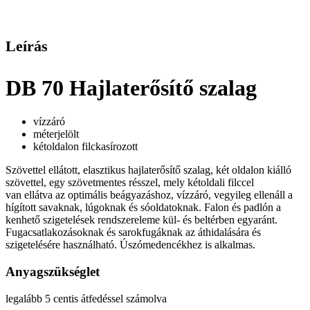
Leírás
DB 70 Hajlaterősítő szalag
vízzáró
méterjelölt
kétoldalon filckasírozott
Szövettel ellátott, elasztikus hajlaterősítő szalag, két oldalon kiálló
szövettel, egy szövetmentes résszel, mely kétoldali filccel
van ellátva az optimális beágyazáshoz, vízzáró, vegyileg ellenáll a
hígított savaknak, lúgoknak és sóoldatoknak. Falon és padlón a
kenhető szigetelések rendszereleme kül- és beltérben egyaránt.
Fugacsatlakozásoknak és sarokfugáknak az áthidalására és
szigetelésére használható. Úszómedencékhez is alkalmas.
Anyagszükséglet
legalább 5 centis átfedéssel számolva