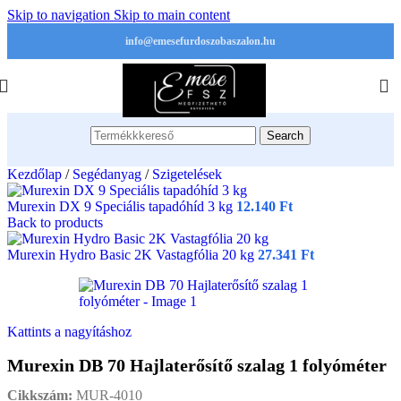
Skip to navigation
Skip to main content
info@emesefurdoszobaszalon.hu
Search
Kezdőlap
/
Segédanyag
/
Szigetelések
Murexin DX 9 Speciális tapadóhíd 3 kg
12.140
Ft
Back to products
Murexin Hydro Basic 2K Vastagfólia 20 kg
27.341
Ft
Kattints a nagyításhoz
Murexin DB 70 Hajlaterősítő szalag 1 folyóméter
Cikkszám:
MUR-4010