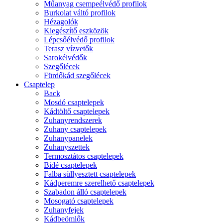
Műanyag csempeélvédő profilok
Burkolat váltó profilok
Hézagolók
Kiegészítő eszközök
Lépcsőélvédő profilok
Terasz vízvetők
Sarokélvédők
Szegőlécek
Fürdőkád szegőlécek
Csaptelep
Back
Mosdó csaptelepek
Kádtöltő csaptelepek
Zuhanyrendszerek
Zuhany csaptelepek
Zuhanypanelek
Zuhanyszettek
Termosztátos csaptelepek
Bidé csaptelepek
Falba süllyesztett csaptelepek
Kádperemre szerelhető csaptelepek
Szabadon álló csaptelepek
Mosogató csaptelepek
Zuhanyfejek
Kádbeömlők