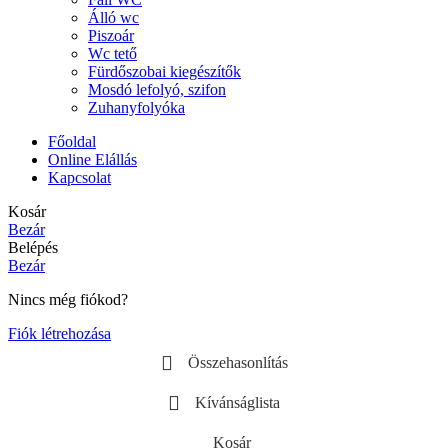
Álló wc
Piszoár
Wc tető
Fürdőszobai kiegészítők
Mosdó lefolyó, szifon
Zuhanyfolyóka
Főoldal
Online Elállás
Kapcsolat
Kosár
Bezár
Belépés
Bezár
Nincs még fiókod?
Fiók létrehozása
Összehasonlítás
Kívánságlista
Kosár