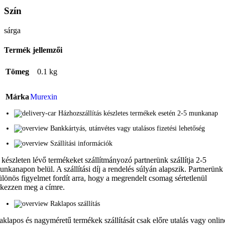
Szín
sárga
Termék jellemzői
Tömeg
0.1 kg
Márka
Murexin
Házhozszállítás készletes termékek esetén 2-5 munkanap
Bankkártyás, utánvétes vagy utalásos fizetési lehetőség
Szállítási információk
 készleten lévő termékeket szállítmányozó partnerünk szállítja 2-5
unkanapon belül. A szállítási díj a rendelés súlyán alapszik. Partnerünk
ülönös figyelmet fordít arra, hogy a megrendelt csomag sértetlenül
rkezzen meg a címre.
Raklapos szállítás
aklapos és nagyméretű termékek szállítását csak előre utalás vagy onlin