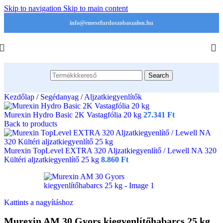
Skip to navigation
Skip to main content
info@emesefurdoszobaszalon.hu
Search
Kezdőlap
/
Segédanyag
/
Aljzatkiegyenlítők
Murexin Hydro Basic 2K Vastagfólia 20 kg
27.341
Ft
Back to products
Murexin TopLevel EXTRA 320 Aljzatkiegyenlítő / Lewell NA 320
Kültéri aljzatkiegyenlítő 25 kg
8.860
Ft
Kattints a nagyításhoz
Murexin AM 30 Gyors kiegyenlítőhabarcs 25 kg