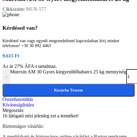
Cikkszám:
MUR-577
Kérdésed van?
Kérdésed van vagy egyedi megrendeléssel kapcsolatban hívj minket
telefonon! +36 30 092 4463
9.615
Ft
Az ár 27% ÁFA-t tartalmaz.
Murexin AM 30 Gyors kiegyenlítőhabarcs 25 kg mennyiség
-
Kosárba Teszem
Összehasonlítás
Kívásnságlistára
Megosztás:
16
látógató nézi jelenleg ezt a terméket!
Biztonságos vásárlás:
A megbízható és biztonságos online vásárlást a Barion rendszere