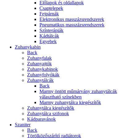
Előlapok és oldallapok
Csaptelepek
Fejpárnák
Elektronikus masszázsrendszerek
Pneumatikus masszázsrendszerek
Színterápiák
Kádtálcák
Egyebek
Zuhanykabin
Back
Zuhanyfalak
Zuhanyajtók
Zuhanykabinok
Zuhanyfolyókák
Zuhanytálcák
Back
Marmy öntött műmárvány zuhanytálcák
választható színekben
Marmy zuhanytálca kiegészítők
Zuhanytálca kiegészítők
Zuhanytálca szifonok
Kádparavánok
Szaniter
Back
Törölközőszárító radiátorok