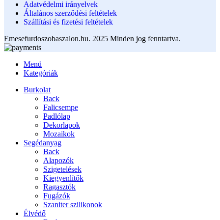
Adatvédelmi irányelvek
Általános szerződési feltételek
Szállítási és fizetési feltételek
Emesefurdoszobaszalon.hu. 2025 Minden jog fenntartva.
Menü
Kategóriák
Burkolat
Back
Falicsempe
Padlólap
Dekorlapok
Mozaikok
Segédanyag
Back
Alapozók
Szigetelések
Kiegyenlítők
Ragasztók
Fugázók
Szaniter szilikonok
Élvédő