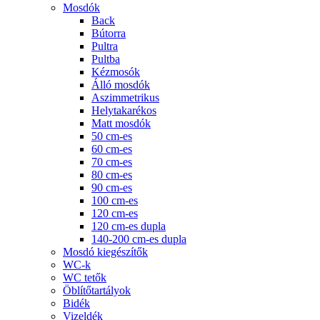
Mosdók
Back
Bútorra
Pultra
Pultba
Kézmosók
Álló mosdók
Aszimmetrikus
Helytakarékos
Matt mosdók
50 cm-es
60 cm-es
70 cm-es
80 cm-es
90 cm-es
100 cm-es
120 cm-es
120 cm-es dupla
140-200 cm-es dupla
Mosdó kiegészítők
WC-k
WC tetők
Öblítőtartályok
Bidék
Vizeldék