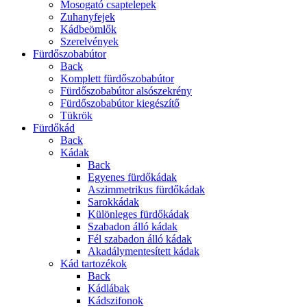
Mosogató csaptelepek
Zuhanyfejek
Kádbeömlők
Szerelvények
Fürdőszobabútor
Back
Komplett fürdőszobabútor
Fürdőszobabútor alsószekrény
Fürdőszobabútor kiegészítő
Tükrök
Fürdőkád
Back
Kádak
Back
Egyenes fürdőkádak
Aszimmetrikus fürdőkádak
Sarokkádak
Különleges fürdőkádak
Szabadon álló kádak
Fél szabadon álló kádak
Akadálymentesített kádak
Kád tartozékok
Back
Kádlábak
Kádszifonok