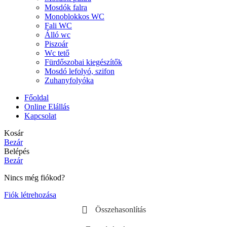
Mosdók falra
Monoblokkos WC
Fali WC
Álló wc
Piszoár
Wc tető
Fürdőszobai kiegészítők
Mosdó lefolyó, szifon
Zuhanyfolyóka
Főoldal
Online Elállás
Kapcsolat
Kosár
Bezár
Belépés
Bezár
Nincs még fiókod?
Fiók létrehozása
Összehasonlítás