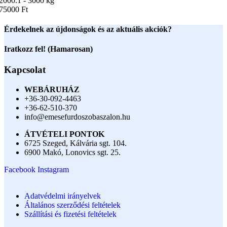
2000.1 - 3000 kg
75000 Ft
Érdekelnek az újdonságok és az aktuális akciók?
Iratkozz fel! (Hamarosan)
Kapcsolat
WEBÁRUHÁZ
+36-30-092-4463
+36-62-510-370
info@emesefurdoszobaszalon.hu
ÁTVÉTELI PONTOK
6725 Szeged, Kálvária sgt. 104.​
6900 Makó, Lonovics sgt. 25.
Facebook
Instagram
Adatvédelmi irányelvek
Általános szerződési feltételek
Szállítási és fizetési feltételek