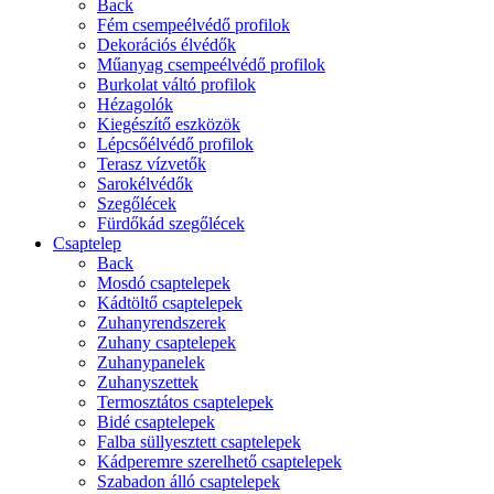
Back
Fém csempeélvédő profilok
Dekorációs élvédők
Műanyag csempeélvédő profilok
Burkolat váltó profilok
Hézagolók
Kiegészítő eszközök
Lépcsőélvédő profilok
Terasz vízvetők
Sarokélvédők
Szegőlécek
Fürdőkád szegőlécek
Csaptelep
Back
Mosdó csaptelepek
Kádtöltő csaptelepek
Zuhanyrendszerek
Zuhany csaptelepek
Zuhanypanelek
Zuhanyszettek
Termosztátos csaptelepek
Bidé csaptelepek
Falba süllyesztett csaptelepek
Kádperemre szerelhető csaptelepek
Szabadon álló csaptelepek