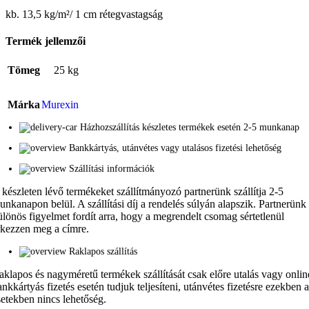
kb. 13,5 kg/m²/ 1 cm rétegvastagság
Termék jellemzői
Tömeg
25 kg
Márka
Murexin
Házhozszállítás készletes termékek esetén 2-5 munkanap
Bankkártyás, utánvétes vagy utalásos fizetési lehetőség
Szállítási információk
 készleten lévő termékeket szállítmányozó partnerünk szállítja 2-5
unkanapon belül. A szállítási díj a rendelés súlyán alapszik. Partnerünk
ülönös figyelmet fordít arra, hogy a megrendelt csomag sértetlenül
rkezzen meg a címre.
Raklapos szállítás
aklapos és nagyméretű termékek szállítását csak előre utalás vagy onlin
ankkártyás fizetés esetén tudjuk teljesíteni, utánvétes fizetésre ezekben 
setekben nincs lehetőség.