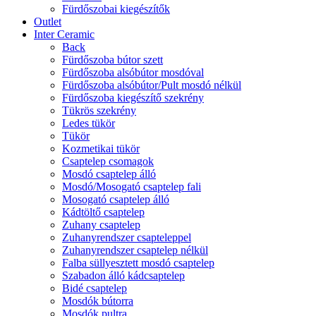
Fürdőszobai kiegészítők
Outlet
Inter Ceramic
Back
Fürdőszoba bútor szett
Fürdőszoba alsóbútor mosdóval
Fürdőszoba alsóbútor/Pult mosdó nélkül
Fürdőszoba kiegészítő szekrény
Tükrös szekrény
Ledes tükör
Tükör
Kozmetikai tükör
Csaptelep csomagok
Mosdó csaptelep álló
Mosdó/Mosogató csaptelep fali
Mosogató csaptelep álló
Kádtöltő csaptelep
Zuhany csaptelep
Zuhanyrendszer csapteleppel
Zuhanyrendszer csaptelep nélkül
Falba süllyesztett mosdó csaptelep
Szabadon álló kádcsaptelep
Bidé csaptelep
Mosdók bútorra
Mosdók pultra