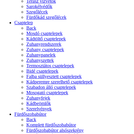
Terasz vízvetők
Sarokélvédők
Szegőlécek
Fürdőkád szegőlécek
Csaptelep
Back
Mosdó csaptelepek
Kádtöltő csaptelepek
Zuhanyrendszerek
Zuhany csaptelepek
Zuhanypanelek
Zuhanyszettek
Termosztátos csaptelepek
Bidé csaptelepek
Falba süllyesztett csaptelepek
Kádperemre szerelhető csaptelepek
Szabadon álló csaptelepek
Mosogató csaptelepek
Zuhanyfejek
Kádbeömlők
Szerelvények
Fürdőszobabútor
Back
Komplett fürdőszobabútor
Fürdőszobabútor alsószekrény