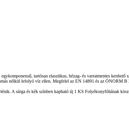
 egykomponensű, tartósan elasztikus, hézag- és varratmentes kenhető sz
 nyomás nélkül lefolyó víz ellen. Megfelel az EN 14891 és az ÖNORM
énik. A sárga és kék színben kapható új 1 KS Folyékonyfóliának köszö