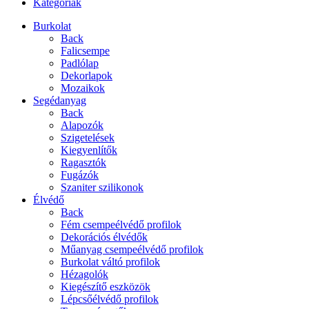
Kategóriák
Burkolat
Back
Falicsempe
Padlólap
Dekorlapok
Mozaikok
Segédanyag
Back
Alapozók
Szigetelések
Kiegyenlítők
Ragasztók
Fugázók
Szaniter szilikonok
Élvédő
Back
Fém csempeélvédő profilok
Dekorációs élvédők
Műanyag csempeélvédő profilok
Burkolat váltó profilok
Hézagolók
Kiegészítő eszközök
Lépcsőélvédő profilok