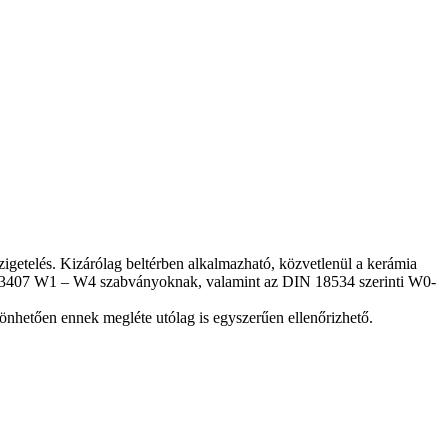
igetelés. Kizárólag beltérben alkalmazható, közvetlenül a kerámia
 B 3407 W1 – W4 szabványoknak, valamint az DIN 18534 szerinti W0-
nhetően ennek megléte utólag is egyszerűen ellenőrizhető.