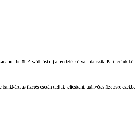
napon belül. A szállítási díj a rendelés súlyán alapszik. Partnerünk kü
bankkártyás fizetés esetén tudjuk teljesíteni, utánvétes fizetésre ezekb