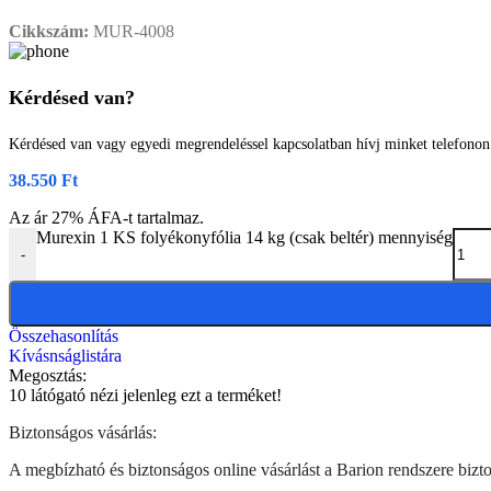
Cikkszám:
MUR-4008
Kérdésed van?
Kérdésed van vagy egyedi megrendeléssel kapcsolatban hívj minket telefono
38.550
Ft
Az ár 27% ÁFA-t tartalmaz.
Murexin 1 KS folyékonyfólia 14 kg (csak beltér) mennyiség
-
Összehasonlítás
Kívásnságlistára
Megosztás:
10
látógató nézi jelenleg ezt a terméket!
Biztonságos vásárlás:
A megbízható és biztonságos online vásárlást a Barion rendszere biztos