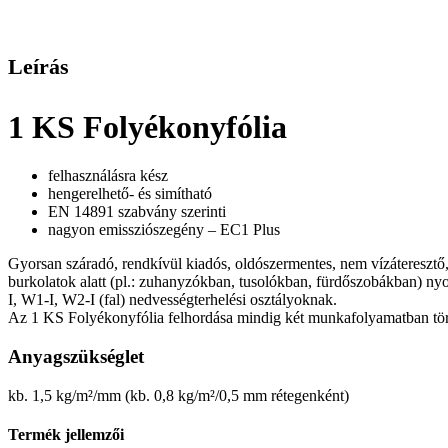
Leírás
1 KS Folyékonyfólia
felhasználásra kész
hengerelhető- és simítható
EN 14891 szabvány szerinti
nagyon emissziószegény – EC1 Plus
Gyorsan száradó, rendkívül kiadós, oldószermentes, nem vízáteresztő,
burkolatok alatt (pl.: zuhanyzókban, tusolókban, fürdőszobákban)
I, W1-I, W2-I (fal) nedvességterhelési osztályoknak.
Az 1 KS Folyékonyfólia felhordása mindig két munkafolyamatban tört
Anyagszükséglet
kb. 1,5 kg/m²/mm (kb. 0,8 kg/m²/0,5 mm rétegenként)
Termék jellemzői