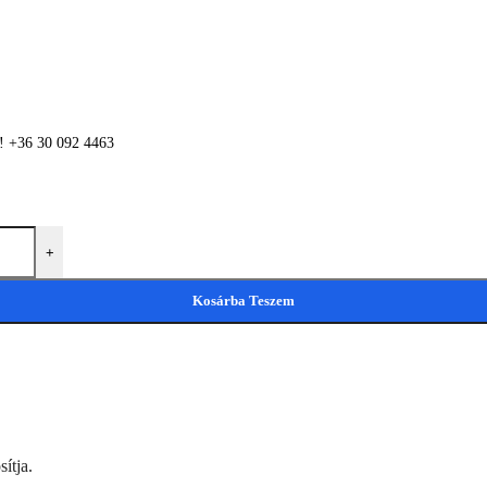
n! +36 30 092 4463
+
Kosárba Teszem
ítja.