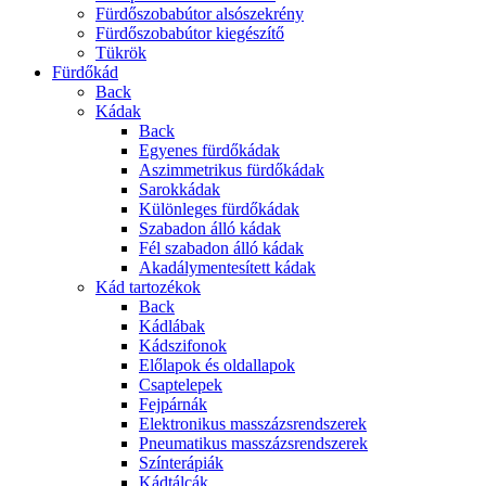
Fürdőszobabútor alsószekrény
Fürdőszobabútor kiegészítő
Tükrök
Fürdőkád
Back
Kádak
Back
Egyenes fürdőkádak
Aszimmetrikus fürdőkádak
Sarokkádak
Különleges fürdőkádak
Szabadon álló kádak
Fél szabadon álló kádak
Akadálymentesített kádak
Kád tartozékok
Back
Kádlábak
Kádszifonok
Előlapok és oldallapok
Csaptelepek
Fejpárnák
Elektronikus masszázsrendszerek
Pneumatikus masszázsrendszerek
Színterápiák
Kádtálcák