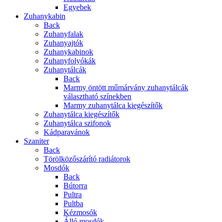
Egyebek
Zuhanykabin
Back
Zuhanyfalak
Zuhanyajtók
Zuhanykabinok
Zuhanyfolyókák
Zuhanytálcák
Back
Marmy öntött műmárvány zuhanytálcák
választható színekben
Marmy zuhanytálca kiegészítők
Zuhanytálca kiegészítők
Zuhanytálca szifonok
Kádparavánok
Szaniter
Back
Törölközőszárító radiátorok
Mosdók
Back
Bútorra
Pultra
Pultba
Kézmosók
Álló mosdók