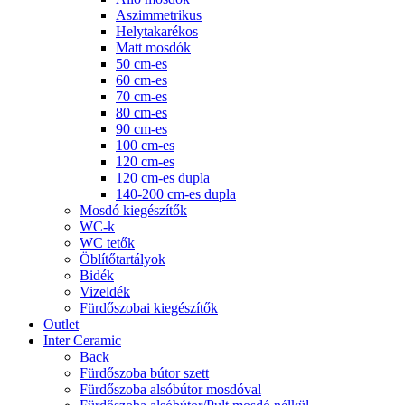
Aszimmetrikus
Helytakarékos
Matt mosdók
50 cm-es
60 cm-es
70 cm-es
80 cm-es
90 cm-es
100 cm-es
120 cm-es
120 cm-es dupla
140-200 cm-es dupla
Mosdó kiegészítők
WC-k
WC tetők
Öblítőtartályok
Bidék
Vizeldék
Fürdőszobai kiegészítők
Outlet
Inter Ceramic
Back
Fürdőszoba bútor szett
Fürdőszoba alsóbútor mosdóval