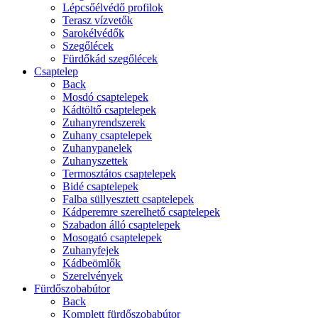
Lépcsőélvédő profilok
Terasz vízvetők
Sarokélvédők
Szegőlécek
Fürdőkád szegőlécek
Csaptelep
Back
Mosdó csaptelepek
Kádtöltő csaptelepek
Zuhanyrendszerek
Zuhany csaptelepek
Zuhanypanelek
Zuhanyszettek
Termosztátos csaptelepek
Bidé csaptelepek
Falba süllyesztett csaptelepek
Kádperemre szerelhető csaptelepek
Szabadon álló csaptelepek
Mosogató csaptelepek
Zuhanyfejek
Kádbeömlők
Szerelvények
Fürdőszobabútor
Back
Komplett fürdőszobabútor