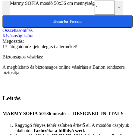
Marmy SOFIA mosdó 50x36 cm mennyiség
-
+
Kosárba Teszem
Összehasonlítás
Kívásnságlistára
Megosztás:
17
látógató nézi jelenleg ezt a terméket!
Biztonságos vásárlás:
A megbízható és biztonságos online vásárlást a Barion rendszere
biztosítja.
Leírás
MARMY SOFIA 50×36 mosdó – DESIGNED IN ITALY
Ragyogó fényes fehér színben érhető el. A mosdón csaplyuk
található.
Tartozéka a túlfolyó szett.