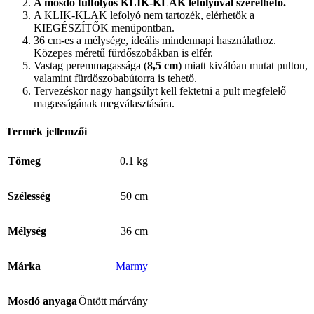
A mosdó túlfolyós KLIK-KLAK lefolyóval szerelhető.
A KLIK-KLAK lefolyó nem tartozék, elérhetők a
KIEGÉSZÍTŐK menüpontban.
36 cm-es a mélysége, ideális mindennapi használathoz.
Közepes méretű fürdőszobákban is elfér.
Vastag peremmagassága (
8,5 cm
) miatt kiválóan mutat pulton,
valamint fürdőszobabútorra is tehető.
Tervezéskor nagy hangsúlyt kell fektetni a pult megfelelő
magasságának megválasztására.
Termék jellemzői
Tömeg
0.1 kg
Szélesség
50 cm
Mélység
36 cm
Márka
Marmy
Mosdó anyaga
Öntött márvány