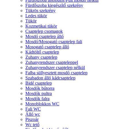
Fürdőszoba alsóbútor/Pult mosdó nélkül
Fürdőszoba kiegészítő szekrény
Tükrös szekrény
Ledes tükör
Tükör
Kozmetikai tükör
Csaptelep csomagok
Mosdó csaptelep álló
Mosdó/Mosogató csaptelep fali
Mosogató csaptelep álló
Kádtöltő csaptelep
Zuhany csaptelep
Zuhanyrendszer csapteleppel
Zuhanyrendszer csaptelep nélkül
Falba süllyesztett mosdó csaptelep
Szabadon álló kádcsaptelep
Bidé csaptelep
Mosdók bútorra
Mosdók pultra
Mosdók falra
Monoblokkos WC
Fali WC
Álló wc
Piszoár
Wc tető