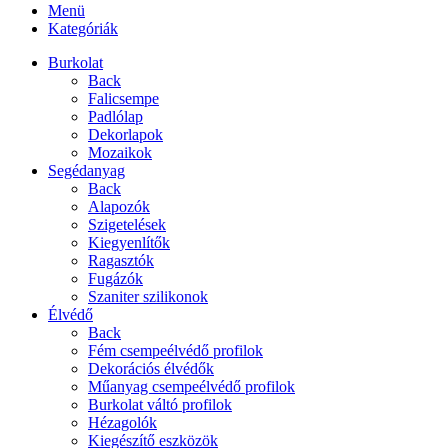
Menü
Kategóriák
Burkolat
Back
Falicsempe
Padlólap
Dekorlapok
Mozaikok
Segédanyag
Back
Alapozók
Szigetelések
Kiegyenlítők
Ragasztók
Fugázók
Szaniter szilikonok
Élvédő
Back
Fém csempeélvédő profilok
Dekorációs élvédők
Műanyag csempeélvédő profilok
Burkolat váltó profilok
Hézagolók
Kiegészítő eszközök