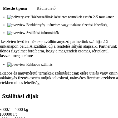
Mosdó típusa
Ráültethető
Házhozszállítás készletes termékek esetén 2-5 munkanap
Bankkártyás, utánvétes vagy utalásos fizetési lehetőség
Szállítási információk
 készleten lévő termékeket szállítmányozó partnerünk szállítja 2-5
unkanapon belül. A szállítási díj a rendelés súlyán alapszik. Partnerünk
ülönös figyelmet fordít arra, hogy a megrendelt csomag sértetlenül
rkezzen meg a címre.
Raklapos szállítás
aklapos és nagyméretű termékek szállítását csak előre utalás vagy onlin
ankkártyás fizetés esetén tudjuk teljesíteni, utánvétes fizetésre ezekben 
setekben nincs lehetőség.
Szállítási díjak
3000.1 - 4000 kg
100000 Ft