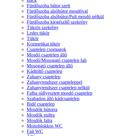
Back
Fürdőszoba bútor szett
Fürdőszoba alsóbútor mosdóval
Fürdőszoba alsóbútor/Pult mosdó nélkül
Fürdőszoba kiegészítő szekrény
Tükrös szekrény
Ledes tükör
Tükör
Kozmetikai tükör
Csaptelep csomagok
Mosdó csaptelep álló
Mosdó/Mosogató csaptelep fali
Mosogató csaptelep álló
Kádtöltő csaptelep
Zuhany csaptelep
Zuhanyrendszer csapteleppel
Zuhanyrendszer csaptelep nélkül
Falba süllyesztett mosdó csaptelep
Szabadon álló kádcsaptelep
Bidé csaptelep
Mosdók bútorra
Mosdók pultra
Mosdók falra
Monoblokkos WC
Fali WC