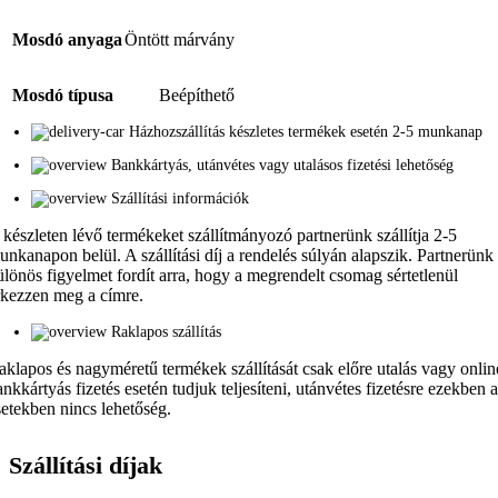
Mosdó anyaga
Öntött márvány
Mosdó típusa
Beépíthető
Házhozszállítás készletes termékek esetén 2-5 munkanap
Bankkártyás, utánvétes vagy utalásos fizetési lehetőség
Szállítási információk
 készleten lévő termékeket szállítmányozó partnerünk szállítja 2-5
unkanapon belül. A szállítási díj a rendelés súlyán alapszik. Partnerünk
ülönös figyelmet fordít arra, hogy a megrendelt csomag sértetlenül
rkezzen meg a címre.
Raklapos szállítás
aklapos és nagyméretű termékek szállítását csak előre utalás vagy onlin
ankkártyás fizetés esetén tudjuk teljesíteni, utánvétes fizetésre ezekben 
setekben nincs lehetőség.
Szállítási díjak