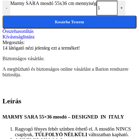
Marmy SARA mosdó 55x36 cm mennyiség
-
+
Kosárba Teszem
Összehasonlítás
Kívásnságlistára
Megosztás:
14
látógató nézi jelenleg ezt a terméket!
Biztonságos vásárlás:
A megbízható és biztonságos online vásárlást a Barion rendszere
biztosítja.
Leírás
MARMY SARA 55×36 mosdó – DESIGNED IN ITALY
Ragyogó fényes fehér színben érhető el. A mosdón NINCS
csaplyuk,
TÚLFOLYÓ NÉLKÜLI
változatban kapható.