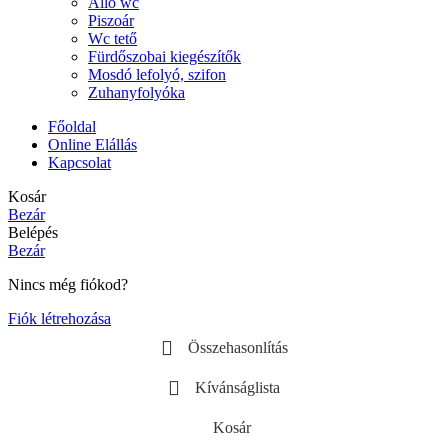
Álló wc
Piszoár
Wc tető
Fürdőszobai kiegészítők
Mosdó lefolyó, szifon
Zuhanyfolyóka
Főoldal
Online Elállás
Kapcsolat
Kosár
Bezár
Belépés
Bezár
Nincs még fiókod?
Fiók létrehozása
Összehasonlítás
Kívánságlista
Kosár