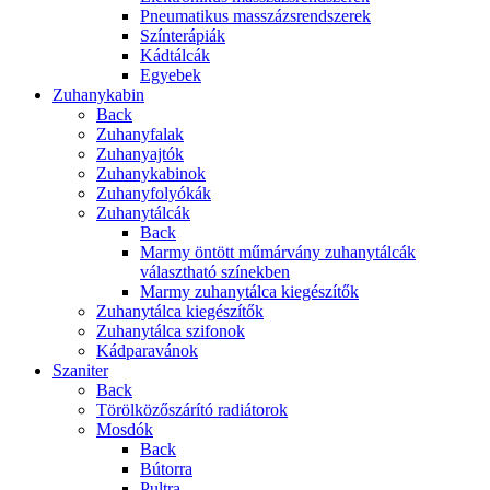
Pneumatikus masszázsrendszerek
Színterápiák
Kádtálcák
Egyebek
Zuhanykabin
Back
Zuhanyfalak
Zuhanyajtók
Zuhanykabinok
Zuhanyfolyókák
Zuhanytálcák
Back
Marmy öntött műmárvány zuhanytálcák
választható színekben
Marmy zuhanytálca kiegészítők
Zuhanytálca kiegészítők
Zuhanytálca szifonok
Kádparavánok
Szaniter
Back
Törölközőszárító radiátorok
Mosdók
Back
Bútorra
Pultra