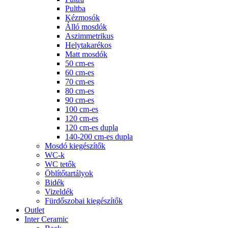
Pultba
Kézmosók
Álló mosdók
Aszimmetrikus
Helytakarékos
Matt mosdók
50 cm-es
60 cm-es
70 cm-es
80 cm-es
90 cm-es
100 cm-es
120 cm-es
120 cm-es dupla
140-200 cm-es dupla
Mosdó kiegészítők
WC-k
WC tetők
Öblítőtartályok
Bidék
Vizeldék
Fürdőszobai kiegészítők
Outlet
Inter Ceramic