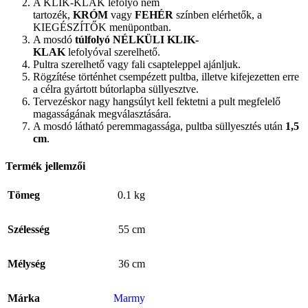
A KLIK-KLAK lefolyó nem
tartozék,
KRÓM
vagy
FEHÉR
színben elérhetők, a
KIEGÉSZÍTŐK menüpontban.
A mosdó
túlfolyó NÉLKÜLI KLIK-
KLAK
lefolyóval szerelhető.
Pultra szerelhető vagy fali csapteleppel ajánljuk.
Rögzítése történhet csempézett pultba, illetve kifejezetten erre
a célra gyártott bútorlapba süllyesztve.
Tervezéskor nagy hangsúlyt kell fektetni a pult megfelelő
magasságának megválasztására.
A mosdó látható peremmagassága, pultba süllyesztés után
1,5
cm
.
Termék jellemzői
Tömeg
0.1 kg
Szélesség
55 cm
Mélység
36 cm
Márka
Marmy