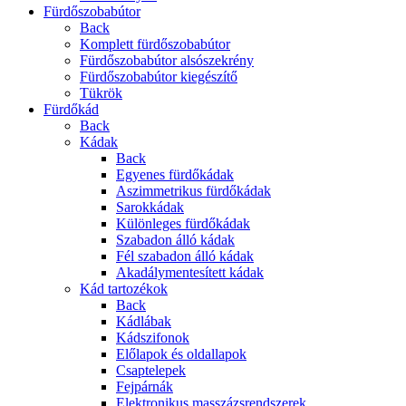
Fürdőszobabútor
Back
Komplett fürdőszobabútor
Fürdőszobabútor alsószekrény
Fürdőszobabútor kiegészítő
Tükrök
Fürdőkád
Back
Kádak
Back
Egyenes fürdőkádak
Aszimmetrikus fürdőkádak
Sarokkádak
Különleges fürdőkádak
Szabadon álló kádak
Fél szabadon álló kádak
Akadálymentesített kádak
Kád tartozékok
Back
Kádlábak
Kádszifonok
Előlapok és oldallapok
Csaptelepek
Fejpárnák
Elektronikus masszázsrendszerek