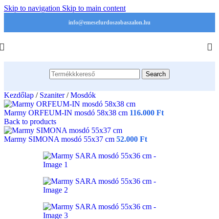
Skip to navigation
Skip to main content
info@emesefurdoszobaszalon.hu
Search
Kezdőlap
/
Szaniter
/
Mosdók
Marmy ORFEUM-IN mosdó 58x38 cm
116.000
Ft
Back to products
Marmy SIMONA mosdó 55x37 cm
52.000
Ft