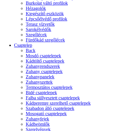
Burkolat váltó profilok
Hézagolók
Kiegészítő eszközök
Lépcsőélvédő profilok
Terasz vízvetők
Sarokélvédők
Szegőlécek
Fürdőkád szegőlécek
Csaptelep
Back
Mosdó csaptelepek
Kádtöltő csaptelepek
Zuhanyrendszerek
Zuhany csaptelepek
Zuhanypanelek
Zuhanyszettek
Termosztátos csaptelepek
Bidé csaptelepek
Falba süllyesztett csaptelepek
Kádperemre szerelhető csaptelepek
Szabadon álló csaptelepek
Mosogató csaptelepek
Zuhanyfejek
Kádbeömlők
Szerelvények