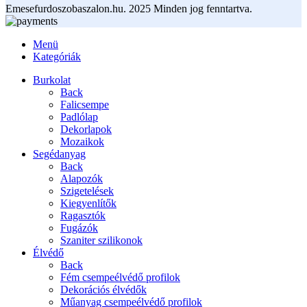
Emesefurdoszobaszalon.hu. 2025 Minden jog fenntartva.
Menü
Kategóriák
Burkolat
Back
Falicsempe
Padlólap
Dekorlapok
Mozaikok
Segédanyag
Back
Alapozók
Szigetelések
Kiegyenlítők
Ragasztók
Fugázók
Szaniter szilikonok
Élvédő
Back
Fém csempeélvédő profilok
Dekorációs élvédők
Műanyag csempeélvédő profilok