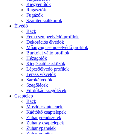
Kiegyenlítők
Ragasztók
Fugázók
Szaniter szilikonok
Élvédő
Back
Fém csempeélvédő profilok
Dekorációs élvédők
Műanyag csempeélvédő profilok
Burkolat váltó profilok
Hézagolók
Kiegészítő eszközök
Lépcsőélvédő profilok
Terasz vízvetők
Sarokélvédők
Szegőlécek
Fürdőkád szegőlécek
Csaptelep
Back
Mosdó csaptelepek
Kádtöltő csaptelepek
Zuhanyrendszerek
Zuhany csaptelepek
Zuhanypanelek
Zuhanyszettek