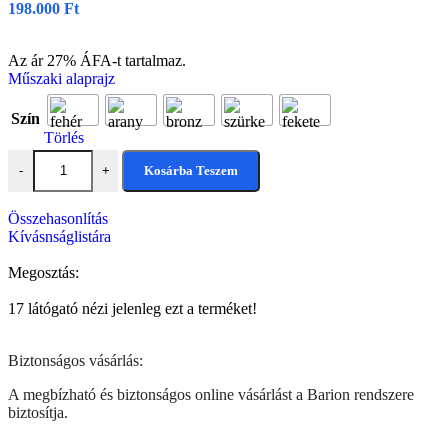
198.000
Ft
Az ár 27% ÁFA-t tartalmaz.
Műszaki alaprajz
Szín
Törlés
Kosárba Teszem
-
+
Összehasonlítás
Kívásnságlistára
Megosztás:
17
látógató nézi jelenleg ezt a terméket!
Biztonságos vásárlás:
A megbízható és biztonságos online vásárlást a Barion rendszere
biztosítja.