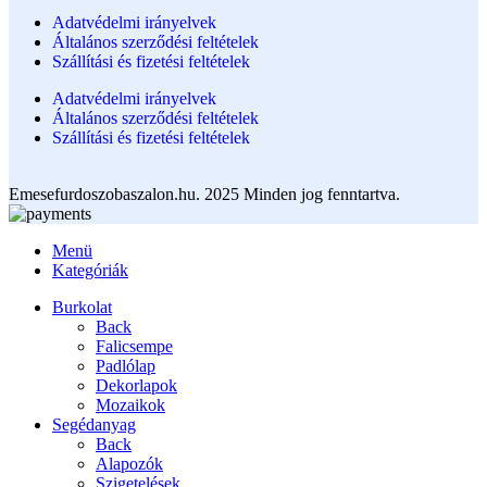
Adatvédelmi irányelvek
Általános szerződési feltételek
Szállítási és fizetési feltételek
Adatvédelmi irányelvek
Általános szerződési feltételek
Szállítási és fizetési feltételek
Emesefurdoszobaszalon.hu. 2025 Minden jog fenntartva.
Menü
Kategóriák
Burkolat
Back
Falicsempe
Padlólap
Dekorlapok
Mozaikok
Segédanyag
Back
Alapozók
Szigetelések