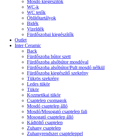
Mosdó kiegészítők
WC-k
WC tetők
Öblítőtartályok
Bidék
Vizeldék
Fürdőszobai kiegészítők
Outlet
Inter Ceramic
Back
Fürdőszoba bútor szett
Fürdőszoba alsóbútor mosdóval
Fürdőszoba alsóbútor/Pult mosdó nélkül
Fürdőszoba kiegészítő szekrény
Tükrös szekrény
Ledes tükör
Tükör
Kozmetikai tükör
Csaptelep csomagok
Mosdó csaptelep álló
Mosdó/Mosogató csaptelep fali
Mosogató csaptelep álló
Kádtöltő csaptelep
Zuhany csaptelep
Zuhanyrendszer csapteleppel