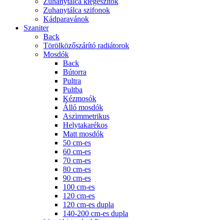
Zuhanytálca kiegészítők
Zuhanytálca szifonok
Kádparavánok
Szaniter
Back
Törölközőszárító radiátorok
Mosdók
Back
Bútorra
Pultra
Pultba
Kézmosók
Álló mosdók
Aszimmetrikus
Helytakarékos
Matt mosdók
50 cm-es
60 cm-es
70 cm-es
80 cm-es
90 cm-es
100 cm-es
120 cm-es
120 cm-es dupla
140-200 cm-es dupla