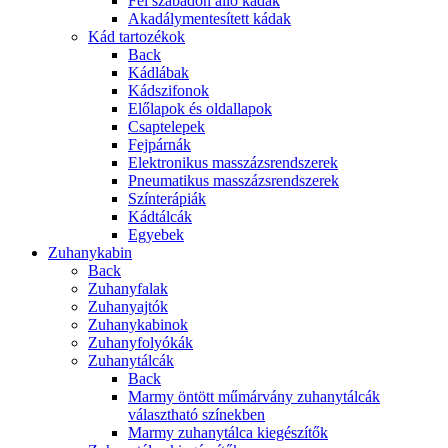
Fél szabadon álló kádak
Akadálymentesített kádak
Kád tartozékok
Back
Kádlábak
Kádszifonok
Előlapok és oldallapok
Csaptelepek
Fejpárnák
Elektronikus masszázsrendszerek
Pneumatikus masszázsrendszerek
Színterápiák
Kádtálcák
Egyebek
Zuhanykabin
Back
Zuhanyfalak
Zuhanyajtók
Zuhanykabinok
Zuhanyfolyókák
Zuhanytálcák
Back
Marmy öntött műmárvány zuhanytálcák
választható színekben
Marmy zuhanytálca kiegészítők