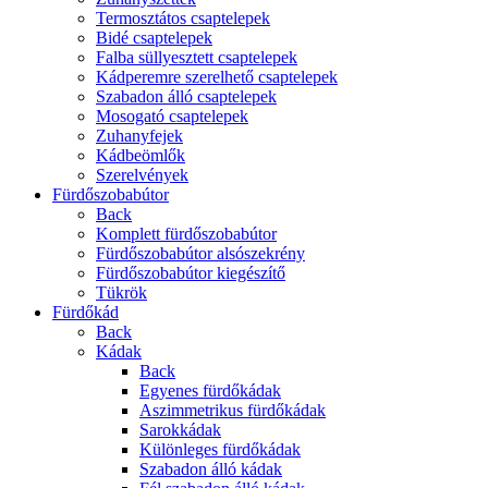
Termosztátos csaptelepek
Bidé csaptelepek
Falba süllyesztett csaptelepek
Kádperemre szerelhető csaptelepek
Szabadon álló csaptelepek
Mosogató csaptelepek
Zuhanyfejek
Kádbeömlők
Szerelvények
Fürdőszobabútor
Back
Komplett fürdőszobabútor
Fürdőszobabútor alsószekrény
Fürdőszobabútor kiegészítő
Tükrök
Fürdőkád
Back
Kádak
Back
Egyenes fürdőkádak
Aszimmetrikus fürdőkádak
Sarokkádak
Különleges fürdőkádak
Szabadon álló kádak