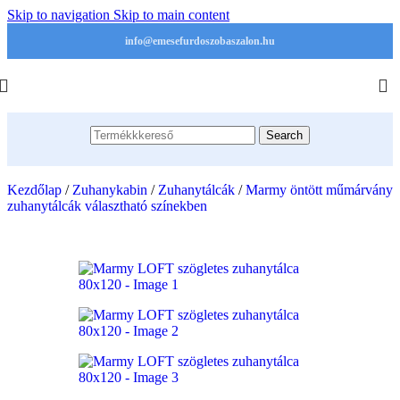
Skip to navigation
Skip to main content
info@emesefurdoszobaszalon.hu
Search
Kezdőlap
/
Zuhanykabin
/
Zuhanytálcák
/
Marmy öntött műmárvány
zuhanytálcák választható színekben