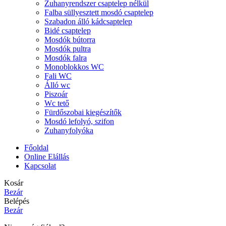
Zuhanyrendszer csaptelep nélkül
Falba süllyesztett mosdó csaptelep
Szabadon álló kádcsaptelep
Bidé csaptelep
Mosdók bútorra
Mosdók pultra
Mosdók falra
Monoblokkos WC
Fali WC
Álló wc
Piszoár
Wc tető
Fürdőszobai kiegészítők
Mosdó lefolyó, szifon
Zuhanyfolyóka
Főoldal
Online Elállás
Kapcsolat
Kosár
Bezár
Belépés
Bezár