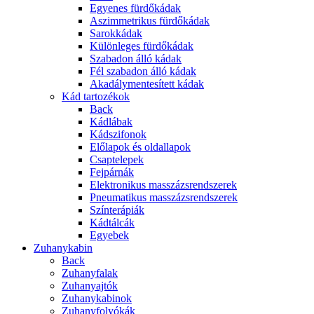
Egyenes fürdőkádak
Aszimmetrikus fürdőkádak
Sarokkádak
Különleges fürdőkádak
Szabadon álló kádak
Fél szabadon álló kádak
Akadálymentesített kádak
Kád tartozékok
Back
Kádlábak
Kádszifonok
Előlapok és oldallapok
Csaptelepek
Fejpárnák
Elektronikus masszázsrendszerek
Pneumatikus masszázsrendszerek
Színterápiák
Kádtálcák
Egyebek
Zuhanykabin
Back
Zuhanyfalak
Zuhanyajtók
Zuhanykabinok
Zuhanyfolyókák