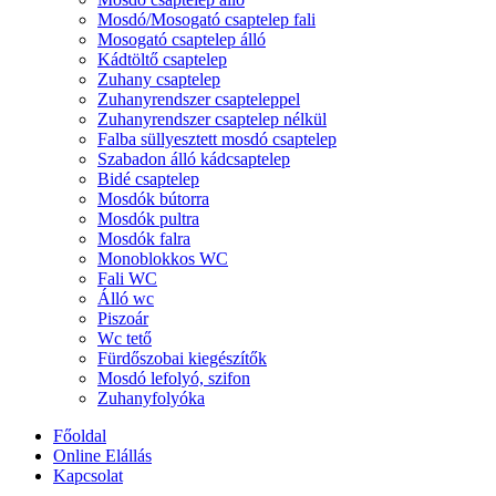
Mosdó/Mosogató csaptelep fali
Mosogató csaptelep álló
Kádtöltő csaptelep
Zuhany csaptelep
Zuhanyrendszer csapteleppel
Zuhanyrendszer csaptelep nélkül
Falba süllyesztett mosdó csaptelep
Szabadon álló kádcsaptelep
Bidé csaptelep
Mosdók bútorra
Mosdók pultra
Mosdók falra
Monoblokkos WC
Fali WC
Álló wc
Piszoár
Wc tető
Fürdőszobai kiegészítők
Mosdó lefolyó, szifon
Zuhanyfolyóka
Főoldal
Online Elállás
Kapcsolat