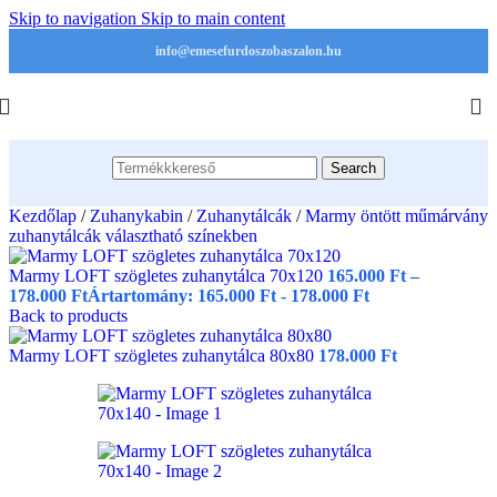
Skip to navigation
Skip to main content
info@emesefurdoszobaszalon.hu
Search
Kezdőlap
/
Zuhanykabin
/
Zuhanytálcák
/
Marmy öntött műmárvány
zuhanytálcák választható színekben
Marmy LOFT szögletes zuhanytálca 70x120
165.000
Ft
–
178.000
Ft
Ártartomány: 165.000 Ft - 178.000 Ft
Back to products
Marmy LOFT szögletes zuhanytálca 80x80
178.000
Ft