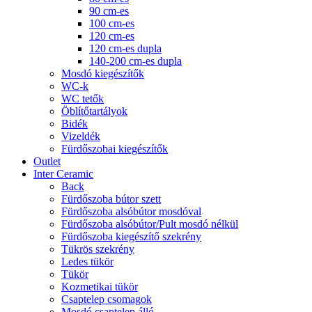
90 cm-es
100 cm-es
120 cm-es
120 cm-es dupla
140-200 cm-es dupla
Mosdó kiegészítők
WC-k
WC tetők
Öblítőtartályok
Bidék
Vizeldék
Fürdőszobai kiegészítők
Outlet
Inter Ceramic
Back
Fürdőszoba bútor szett
Fürdőszoba alsóbútor mosdóval
Fürdőszoba alsóbútor/Pult mosdó nélkül
Fürdőszoba kiegészítő szekrény
Tükrös szekrény
Ledes tükör
Tükör
Kozmetikai tükör
Csaptelep csomagok
Mosdó csaptelep álló