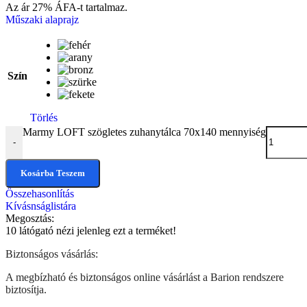
Az ár 27% ÁFA-t tartalmaz.
Műszaki alaprajz
Szín
Törlés
Marmy LOFT szögletes zuhanytálca 70x140 mennyiség
-
Kosárba Teszem
Összehasonlítás
Kívásnságlistára
Megosztás:
10
látógató nézi jelenleg ezt a terméket!
Biztonságos vásárlás:
A megbízható és biztonságos online vásárlást a Barion rendszere
biztosítja.