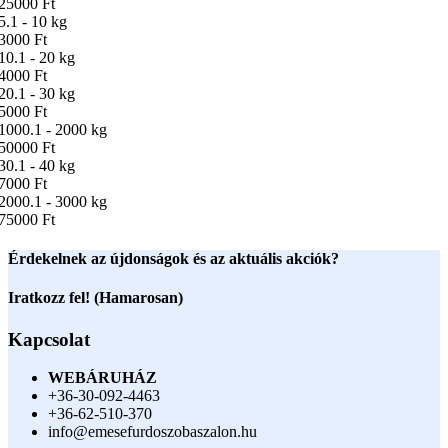
25000 Ft
5.1 - 10 kg
3000 Ft
10.1 - 20 kg
4000 Ft
20.1 - 30 kg
5000 Ft
1000.1 - 2000 kg
50000 Ft
30.1 - 40 kg
7000 Ft
2000.1 - 3000 kg
75000 Ft
Érdekelnek az újdonságok és az aktuális akciók?
Iratkozz fel! (Hamarosan)
Kapcsolat
WEBÁRUHÁZ
+36-30-092-4463
+36-62-510-370
info@emesefurdoszobaszalon.hu