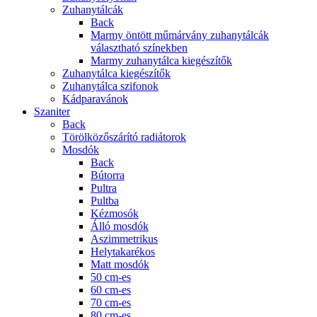
Zuhanytálcák
Back
Marmy öntött műmárvány zuhanytálcák
választható színekben
Marmy zuhanytálca kiegészítők
Zuhanytálca kiegészítők
Zuhanytálca szifonok
Kádparavánok
Szaniter
Back
Törölközőszárító radiátorok
Mosdók
Back
Bútorra
Pultra
Pultba
Kézmosók
Álló mosdók
Aszimmetrikus
Helytakarékos
Matt mosdók
50 cm-es
60 cm-es
70 cm-es
80 cm-es