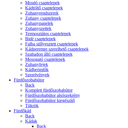
Mosdó csaptelepek
Kádtöltő csaptelepek
Zuhanyrendszerek
Zuhany csaptelepek
Zuhanypanelek
Zuhanyszettek
Termosztátos csaptelepek
Bidé csaptelepek
Falba süllyesztett csaptelepek
Kádperemre szerelhető csaptelepek
Szabadon álló csaptelepek
Mosogató csaptelepek
Zuhanyfejek
Kádbeömlők
Szerelvények
Fürdőszobabútor
Back
Komplett fürdőszobabútor
Fürdőszobabútor alsószekrény
Fürdőszobabútor kiegészítő
Tükrök
Fürdőkád
Back
Kádak
Back