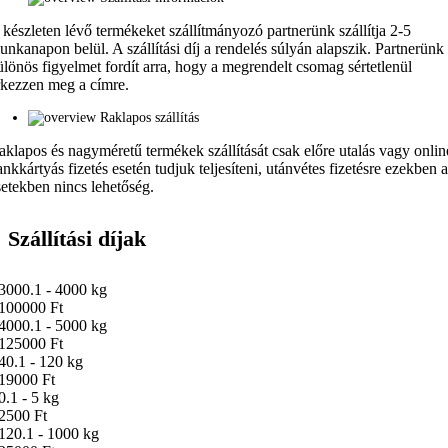
 készleten lévő termékeket szállítmányozó partnerünk szállítja 2-5
unkanapon belül. A szállítási díj a rendelés súlyán alapszik. Partnerünk
ülönös figyelmet fordít arra, hogy a megrendelt csomag sértetlenül
rkezzen meg a címre.
Raklapos szállítás
aklapos és nagyméretű termékek szállítását csak előre utalás vagy onlin
ankkártyás fizetés esetén tudjuk teljesíteni, utánvétes fizetésre ezekben 
setekben nincs lehetőség.
Szállítási díjak
3000.1 - 4000 kg
100000 Ft
4000.1 - 5000 kg
125000 Ft
40.1 - 120 kg
19000 Ft
0.1 - 5 kg
2500 Ft
120.1 - 1000 kg