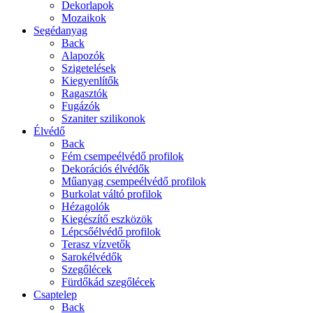
Dekorlapok
Mozaikok
Segédanyag
Back
Alapozók
Szigetelések
Kiegyenlítők
Ragasztók
Fugázók
Szaniter szilikonok
Élvédő
Back
Fém csempeélvédő profilok
Dekorációs élvédők
Műanyag csempeélvédő profilok
Burkolat váltó profilok
Hézagolók
Kiegészítő eszközök
Lépcsőélvédő profilok
Terasz vízvetők
Sarokélvédők
Szegőlécek
Fürdőkád szegőlécek
Csaptelep
Back