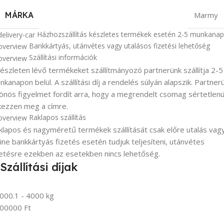
MÁRKA
Marmy
Házhozszállítás készletes termékek esetén 2-5 munkanap
Bankkártyás, utánvétes vagy utalásos fizetési lehetőség
Szállítási információk
készleten lévő termékeket szállítmányozó partnerünk szállítja 2-5
kanapon belül. A szállítási díj a rendelés súlyán alapszik. Partner
lönös figyelmet fordít arra, hogy a megrendelt csomag sértetlenü
kezzen meg a címre.
Raklapos szállítás
klapos és nagyméretű termékek szállítását csak előre utalás vag
line bankkártyás fizetés esetén tudjuk teljesíteni, utánvétes
zetésre ezekben az esetekben nincs lehetőség.
Szállítási díjak
000.1 - 4000 kg
00000 Ft