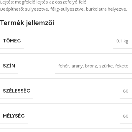
Lejtés: megfelelő lejtés az összefolyó felé
Beépíthető: süllyesztve, félig-süllyesztve, burkolatra helyezve.
Termék jellemzői
TÖMEG
0.1 kg
SZÍN
fehér
,
arany
,
bronz
,
szürke
,
fekete
SZÉLESSÉG
80
MÉLYSÉG
80