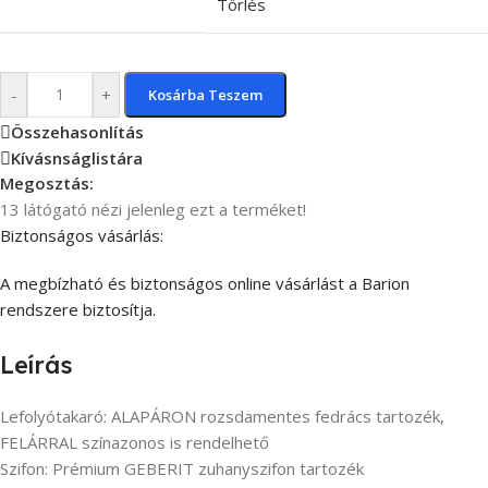
Törlés
-
+
Kosárba Teszem
Összehasonlítás
Kívásnságlistára
Megosztás:
13
látógató nézi jelenleg ezt a terméket!
Biztonságos vásárlás:
A megbízható és biztonságos online vásárlást a Barion
rendszere biztosítja.
Leírás
Lefolyótakaró: ALAPÁRON rozsdamentes fedrács tartozék,
FELÁRRAL színazonos is rendelhető
Szifon: Prémium GEBERIT zuhanyszifon tartozék