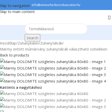
info@emesefurdoszobaszalon.hu
Skip to navigation
Skip to main content
Search
Kezdőlap
/
Zuhanykabin
/
Zuhanytálcák
/
Marmy öntött műmárvány zuhanytálcák választható színekben
Back to products
Kattints a nagyításhoz