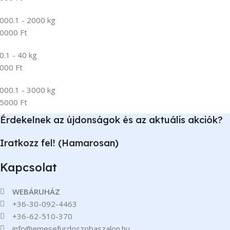
000.1 - 2000 kg
0000 Ft
0.1 - 40 kg
000 Ft
000.1 - 3000 kg
5000 Ft
Érdekelnek az újdonságok és az aktuális akciók?
Iratkozz fel! (Hamarosan)
Kapcsolat
WEBÁRUHÁZ
+36-30-092-4463
+36-62-510-370
info@emesefurdoszobaszalon.hu