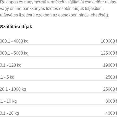
Raklapos és nagyméretű termékek szállítását csak előre utalás
vagy online bankkártyás fizetés esetén tudjuk teljesíteni,
utánvétes fizetésre ezekben az esetekben nincs lehetőség.
Szállítási díjak
000.1 - 4000 kg
100000 
000.1 - 5000 kg
125000 
0.1 - 120 kg
19000 
.1 - 5 kg
2500 
20.1 - 1000 kg
25000 
.1 - 10 kg
3000 
0.1 - 20 kg
4000 