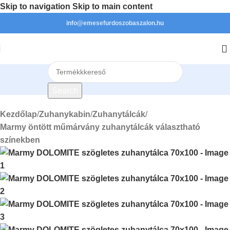
Skip to navigation
Skip to main content
info@emesefurdoszobaszalon.hu
Search
Kezdőlap
/
Zuhanykabin
/
Zuhanytálcák
/
Marmy öntött műmárvány zuhanytálcák választható
színekben