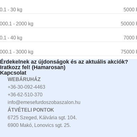
0.1 - 30 kg
5000 
000.1 - 2000 kg
50000 
0.1 - 40 kg
7000 
000.1 - 3000 kg
75000 
Érdekelnek az újdonságok és az aktuális akciók?
Iratkozz fel! (Hamarosan)
Kapcsolat
WEBÁRUHÁZ
+36-30-092-4463
+36-62-510-370
info@emesefurdoszobaszalon.hu
ÁTVÉTELI PONTOK
6725 Szeged, Kálvária sgt. 104.​
6900 Makó, Lonovics sgt. 25.