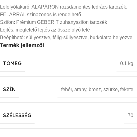
Lefolyótakaró: ALAPÁRON rozsdamentes fedrács tartozék,
FELÁRRAL színazonos is rendelhető
Szifon: Prémium GEBERIT zuhanyszifon tartozék
Lejtés: megfelelő lejtés az összefolyó felé
Beépíthető: süllyesztve, félig-süllyesztve, burkolatra helyezve.
Termék jellemzői
TÖMEG
0.1 kg
SZÍN
fehér
,
arany
,
bronz
,
szürke
,
fekete
SZÉLESSÉG
70