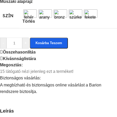
Műszaki alaprajz
SZÍN
Törlés
-
+
Kosárba Teszem
Összehasonlítás
Kívásnságlistára
Megosztás:
15
látógató nézi jelenleg ezt a terméket!
Biztonságos vásárlás:
A megbízható és biztonságos online vásárlást a Barion
rendszere biztosítja.
Leírás