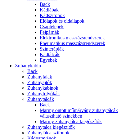
Back
Kádlábak
Kádszifonok
Előlapok és oldallapok
Csaptelepek
Fejpárnák
Elektronikus masszázsrendszerek
Pneumatikus masszázsrendszerek
Színterápiák
Kádtálcák
Egyebek
Zuhanykabin
Back
Zuhanyfalak
Zuhanyajtók
Zuhanykabinok
Zuhanyfolyókák
Zuhanytálcák
Back
Marmy öntött műmárvány zuhanytálcák
választható színekben
Marmy zuhanytálca kiegészítők
Zuhanytálca kiegészítők
Zuhanytálca szifonok
Kádparavánok