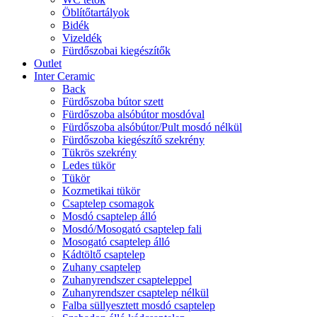
Öblítőtartályok
Bidék
Vizeldék
Fürdőszobai kiegészítők
Outlet
Inter Ceramic
Back
Fürdőszoba bútor szett
Fürdőszoba alsóbútor mosdóval
Fürdőszoba alsóbútor/Pult mosdó nélkül
Fürdőszoba kiegészítő szekrény
Tükrös szekrény
Ledes tükör
Tükör
Kozmetikai tükör
Csaptelep csomagok
Mosdó csaptelep álló
Mosdó/Mosogató csaptelep fali
Mosogató csaptelep álló
Kádtöltő csaptelep
Zuhany csaptelep
Zuhanyrendszer csapteleppel
Zuhanyrendszer csaptelep nélkül
Falba süllyesztett mosdó csaptelep