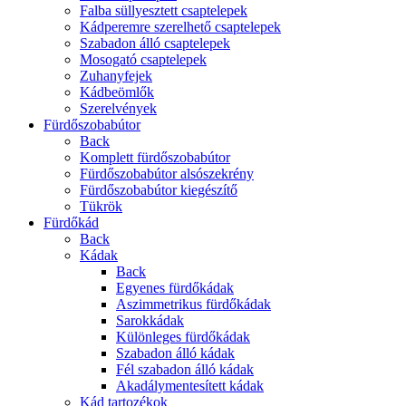
Falba süllyesztett csaptelepek
Kádperemre szerelhető csaptelepek
Szabadon álló csaptelepek
Mosogató csaptelepek
Zuhanyfejek
Kádbeömlők
Szerelvények
Fürdőszobabútor
Back
Komplett fürdőszobabútor
Fürdőszobabútor alsószekrény
Fürdőszobabútor kiegészítő
Tükrök
Fürdőkád
Back
Kádak
Back
Egyenes fürdőkádak
Aszimmetrikus fürdőkádak
Sarokkádak
Különleges fürdőkádak
Szabadon álló kádak
Fél szabadon álló kádak
Akadálymentesített kádak
Kád tartozékok