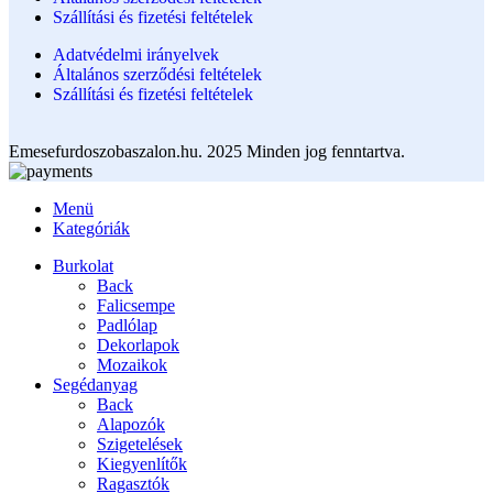
Szállítási és fizetési feltételek
Adatvédelmi irányelvek
Általános szerződési feltételek
Szállítási és fizetési feltételek
Emesefurdoszobaszalon.hu. 2025 Minden jog fenntartva.
Menü
Kategóriák
Burkolat
Back
Falicsempe
Padlólap
Dekorlapok
Mozaikok
Segédanyag
Back
Alapozók
Szigetelések
Kiegyenlítők
Ragasztók