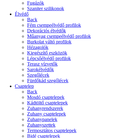
Fugázók
Szaniter szilikonok
Élvédő
Back
Fém csempeélvédő profilok
Dekorációs élvédők
Műanyag csempeélvédő profilok
Burkolat váltó profilok
Hézagolók
Kiegészítő eszközök
Lépcsőélvédő profilok
Terasz vízvetők
Sarokélvédők
Szegőlécek
Fürdőkád szegőlécek
Csaptelep
Back
Mosdó csaptelepek
Kádtöltő csaptelepek
Zuhanyrendszerek
Zuhany csaptelepek
Zuhanypanelek
Zuhanyszettek
Termosztátos csaptelepek
Bidé csaptelepek