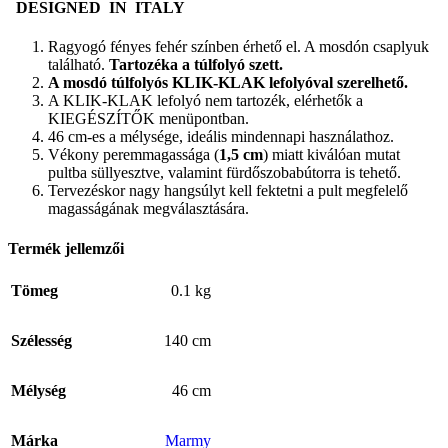
DESIGNED IN ITALY
Ragyogó fényes fehér színben érhető el. A mosdón csaplyuk
található.
Tartozéka a túlfolyó szett
.
A mosdó túlfolyós KLIK-KLAK lefolyóval szerelhető.
A KLIK-KLAK lefolyó nem tartozék, elérhetők a
KIEGÉSZÍTŐK menüpontban.
46 cm-es a mélysége, ideális mindennapi használathoz.
Vékony peremmagassága (
1,5 cm
) miatt kiválóan mutat
pultba süllyesztve, valamint fürdőszobabútorra is tehető.
Tervezéskor nagy hangsúlyt kell fektetni a pult megfelelő
magasságának megválasztására.
Termék jellemzői
Tömeg
0.1 kg
Szélesség
140 cm
Mélység
46 cm
Márka
Marmy