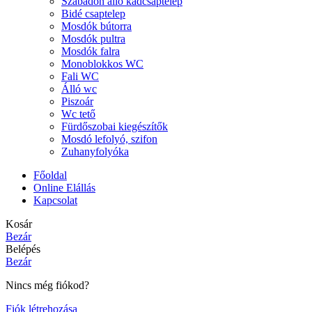
Szabadon álló kádcsaptelep
Bidé csaptelep
Mosdók bútorra
Mosdók pultra
Mosdók falra
Monoblokkos WC
Fali WC
Álló wc
Piszoár
Wc tető
Fürdőszobai kiegészítők
Mosdó lefolyó, szifon
Zuhanyfolyóka
Főoldal
Online Elállás
Kapcsolat
Kosár
Bezár
Belépés
Bezár
Nincs még fiókod?
Fiók létrehozása