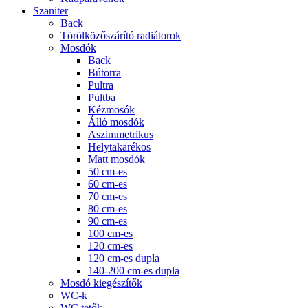
Szaniter
Back
Törölközőszárító radiátorok
Mosdók
Back
Bútorra
Pultra
Pultba
Kézmosók
Álló mosdók
Aszimmetrikus
Helytakarékos
Matt mosdók
50 cm-es
60 cm-es
70 cm-es
80 cm-es
90 cm-es
100 cm-es
120 cm-es
120 cm-es dupla
140-200 cm-es dupla
Mosdó kiegészítők
WC-k
WC tetők