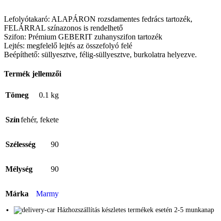
Lefolyótakaró: ALAPÁRON rozsdamentes fedrács tartozék,
FELÁRRAL színazonos is rendelhető
Szifon: Prémium GEBERIT zuhanyszifon tartozék
Lejtés: megfelelő lejtés az összefolyó felé
Beépíthető: süllyesztve, félig-süllyesztve, burkolatra helyezve.
Termék jellemzői
Tömeg
0.1 kg
Szín
fehér
,
fekete
Szélesség
90
Mélység
90
Márka
Marmy
Házhozszállítás készletes termékek esetén 2-5 munkanap