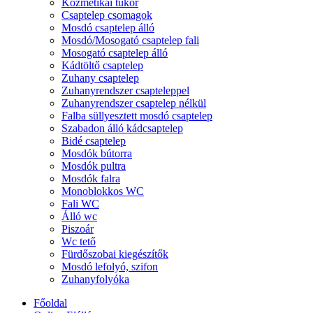
Kozmetikai tükör
Csaptelep csomagok
Mosdó csaptelep álló
Mosdó/Mosogató csaptelep fali
Mosogató csaptelep álló
Kádtöltő csaptelep
Zuhany csaptelep
Zuhanyrendszer csapteleppel
Zuhanyrendszer csaptelep nélkül
Falba süllyesztett mosdó csaptelep
Szabadon álló kádcsaptelep
Bidé csaptelep
Mosdók bútorra
Mosdók pultra
Mosdók falra
Monoblokkos WC
Fali WC
Álló wc
Piszoár
Wc tető
Fürdőszobai kiegészítők
Mosdó lefolyó, szifon
Zuhanyfolyóka
Főoldal