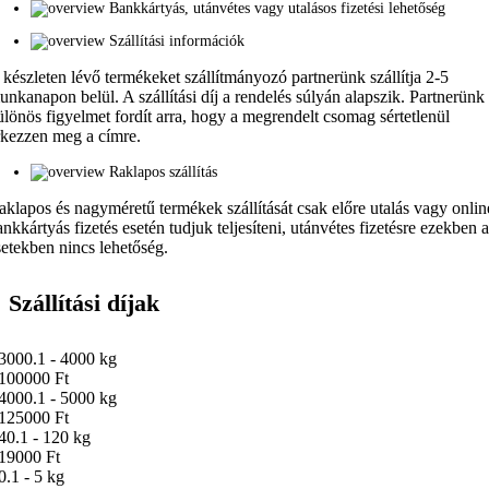
Bankkártyás, utánvétes vagy utalásos fizetési lehetőség
Szállítási információk
 készleten lévő termékeket szállítmányozó partnerünk szállítja 2-5
unkanapon belül. A szállítási díj a rendelés súlyán alapszik. Partnerünk
ülönös figyelmet fordít arra, hogy a megrendelt csomag sértetlenül
rkezzen meg a címre.
Raklapos szállítás
aklapos és nagyméretű termékek szállítását csak előre utalás vagy onlin
ankkártyás fizetés esetén tudjuk teljesíteni, utánvétes fizetésre ezekben 
setekben nincs lehetőség.
Szállítási díjak
3000.1 - 4000 kg
100000 Ft
4000.1 - 5000 kg
125000 Ft
40.1 - 120 kg
19000 Ft
0.1 - 5 kg