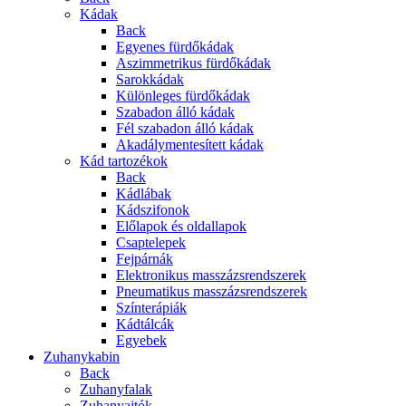
Kádak
Back
Egyenes fürdőkádak
Aszimmetrikus fürdőkádak
Sarokkádak
Különleges fürdőkádak
Szabadon álló kádak
Fél szabadon álló kádak
Akadálymentesített kádak
Kád tartozékok
Back
Kádlábak
Kádszifonok
Előlapok és oldallapok
Csaptelepek
Fejpárnák
Elektronikus masszázsrendszerek
Pneumatikus masszázsrendszerek
Színterápiák
Kádtálcák
Egyebek
Zuhanykabin
Back
Zuhanyfalak
Zuhanyajtók