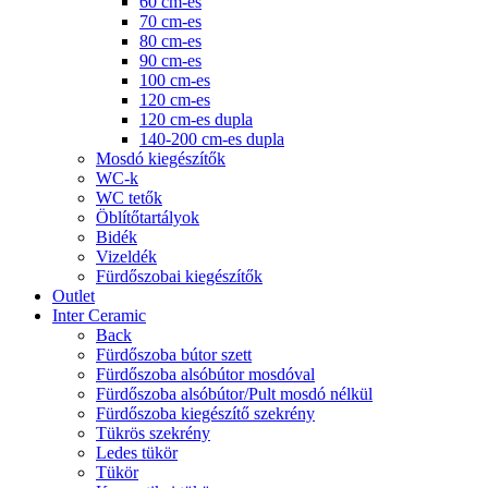
60 cm-es
70 cm-es
80 cm-es
90 cm-es
100 cm-es
120 cm-es
120 cm-es dupla
140-200 cm-es dupla
Mosdó kiegészítők
WC-k
WC tetők
Öblítőtartályok
Bidék
Vizeldék
Fürdőszobai kiegészítők
Outlet
Inter Ceramic
Back
Fürdőszoba bútor szett
Fürdőszoba alsóbútor mosdóval
Fürdőszoba alsóbútor/Pult mosdó nélkül
Fürdőszoba kiegészítő szekrény
Tükrös szekrény
Ledes tükör
Tükör