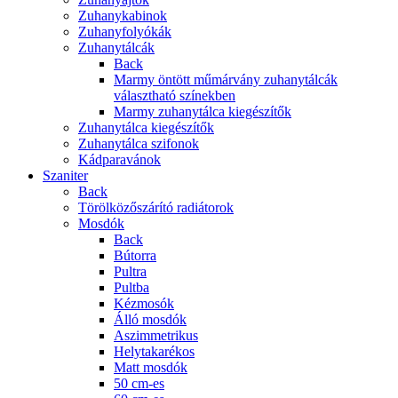
Zuhanykabinok
Zuhanyfolyókák
Zuhanytálcák
Back
Marmy öntött műmárvány zuhanytálcák
választható színekben
Marmy zuhanytálca kiegészítők
Zuhanytálca kiegészítők
Zuhanytálca szifonok
Kádparavánok
Szaniter
Back
Törölközőszárító radiátorok
Mosdók
Back
Bútorra
Pultra
Pultba
Kézmosók
Álló mosdók
Aszimmetrikus
Helytakarékos
Matt mosdók
50 cm-es