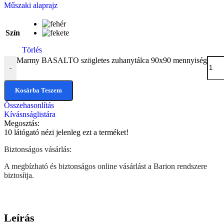
Műszaki alaprajz
Szín
Törlés
Marmy BASALTO szögletes zuhanytálca 90x90 mennyiség
-
Kosárba Teszem
Összehasonlítás
Kívásnságlistára
Megosztás:
10
látógató nézi jelenleg ezt a terméket!
Biztonságos vásárlás:
A megbízható és biztonságos online vásárlást a Barion rendszere
biztosítja.
Leírás