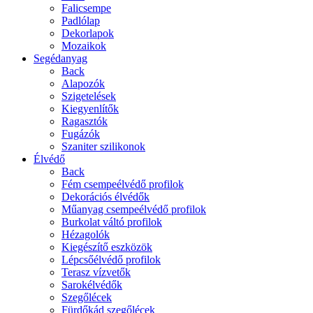
Falicsempe
Padlólap
Dekorlapok
Mozaikok
Segédanyag
Back
Alapozók
Szigetelések
Kiegyenlítők
Ragasztók
Fugázók
Szaniter szilikonok
Élvédő
Back
Fém csempeélvédő profilok
Dekorációs élvédők
Műanyag csempeélvédő profilok
Burkolat váltó profilok
Hézagolók
Kiegészítő eszközök
Lépcsőélvédő profilok
Terasz vízvetők
Sarokélvédők
Szegőlécek
Fürdőkád szegőlécek