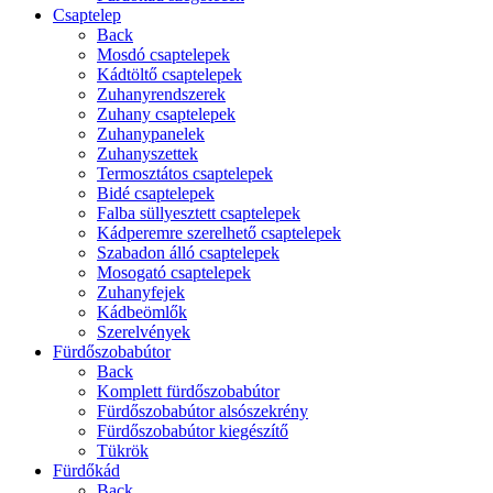
Csaptelep
Back
Mosdó csaptelepek
Kádtöltő csaptelepek
Zuhanyrendszerek
Zuhany csaptelepek
Zuhanypanelek
Zuhanyszettek
Termosztátos csaptelepek
Bidé csaptelepek
Falba süllyesztett csaptelepek
Kádperemre szerelhető csaptelepek
Szabadon álló csaptelepek
Mosogató csaptelepek
Zuhanyfejek
Kádbeömlők
Szerelvények
Fürdőszobabútor
Back
Komplett fürdőszobabútor
Fürdőszobabútor alsószekrény
Fürdőszobabútor kiegészítő
Tükrök
Fürdőkád
Back