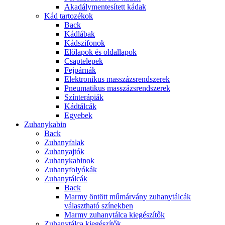
Akadálymentesített kádak
Kád tartozékok
Back
Kádlábak
Kádszifonok
Előlapok és oldallapok
Csaptelepek
Fejpárnák
Elektronikus masszázsrendszerek
Pneumatikus masszázsrendszerek
Színterápiák
Kádtálcák
Egyebek
Zuhanykabin
Back
Zuhanyfalak
Zuhanyajtók
Zuhanykabinok
Zuhanyfolyókák
Zuhanytálcák
Back
Marmy öntött műmárvány zuhanytálcák
választható színekben
Marmy zuhanytálca kiegészítők
Zuhanytálca kiegészítők