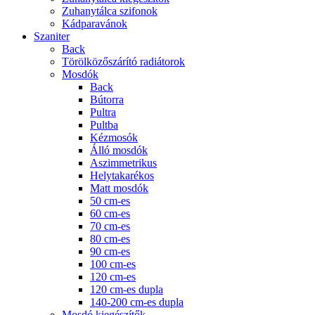
Zuhanytálca szifonok
Kádparavánok
Szaniter
Back
Törölközőszárító radiátorok
Mosdók
Back
Bútorra
Pultra
Pultba
Kézmosók
Álló mosdók
Aszimmetrikus
Helytakarékos
Matt mosdók
50 cm-es
60 cm-es
70 cm-es
80 cm-es
90 cm-es
100 cm-es
120 cm-es
120 cm-es dupla
140-200 cm-es dupla
Mosdó kiegészítők