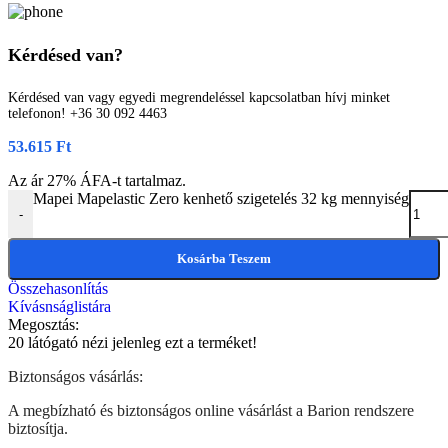
Kérdésed van?
Kérdésed van vagy egyedi megrendeléssel kapcsolatban hívj minket
telefonon! +36 30 092 4463
53.615
Ft
Az ár 27% ÁFA-t tartalmaz.
Mapei Mapelastic Zero kenhető szigetelés 32 kg mennyiség
-
Kosárba Teszem
Összehasonlítás
Kívásnságlistára
Megosztás:
20
látógató nézi jelenleg ezt a terméket!
Biztonságos vásárlás:
A megbízható és biztonságos online vásárlást a Barion rendszere
biztosítja.