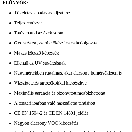
ELŐNYÖK:
Tökéletes tapadás az aljzathoz
Teljes rendszer
Tatós marad az évek során
Gyors és egyszerű előkészítés és bedolgozás
Magas lélegző képesség
Ellenáll az UV sugárzásnak
Nagymértékben rugalmas, akár alacsony hőmérsékleten is
Vízszigetelés tartozékokkal kiegészítve
Maximális garancia és bizonyított megbízhatóság
A tengeri iparban való használatra tanúsított
CE EN 1504-2 és CE EN 14891 jelölés
Nagyon alacsony VOC kibocsátás