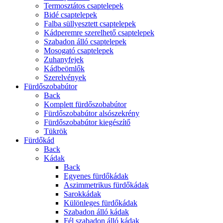
Termosztátos csaptelepek
Bidé csaptelepek
Falba süllyesztett csaptelepek
Kádperemre szerelhető csaptelepek
Szabadon álló csaptelepek
Mosogató csaptelepek
Zuhanyfejek
Kádbeömlők
Szerelvények
Fürdőszobabútor
Back
Komplett fürdőszobabútor
Fürdőszobabútor alsószekrény
Fürdőszobabútor kiegészítő
Tükrök
Fürdőkád
Back
Kádak
Back
Egyenes fürdőkádak
Aszimmetrikus fürdőkádak
Sarokkádak
Különleges fürdőkádak
Szabadon álló kádak
Fél szabadon álló kádak