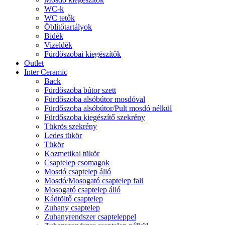
WC-k
WC tetők
Öblítőtartályok
Bidék
Vizeldék
Fürdőszobai kiegészítők
Outlet
Inter Ceramic
Back
Fürdőszoba bútor szett
Fürdőszoba alsóbútor mosdóval
Fürdőszoba alsóbútor/Pult mosdó nélkül
Fürdőszoba kiegészítő szekrény
Tükrös szekrény
Ledes tükör
Tükör
Kozmetikai tükör
Csaptelep csomagok
Mosdó csaptelep álló
Mosdó/Mosogató csaptelep fali
Mosogató csaptelep álló
Kádtöltő csaptelep
Zuhany csaptelep
Zuhanyrendszer csapteleppel