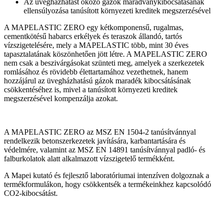
Az üvegházhatást okozó gázok maradványkibocsátásának
ellensúlyozása tanúsított környezeti kreditek megszerzésével
A MAPELASTIC ZERO egy kétkomponensű, rugalmas,
cementkötésű habarcs erkélyek és teraszok állandó, tartós
vízszigetelésére, mely a MAPELASTIC több, mint 30 éves
tapasztalatának köszönhetően jött létre. A MAPELASTIC ZERO
nem csak a beszivárgásokat szünteti meg, amelyek a szerkezetek
romlásához és rövidebb élettartamához vezethetnek, hanem
hozzájárul az üvegházhatású gázok maradék kibocsátásának
csökkentéséhez is, mivel a tanúsított környezeti kreditek
megszerzésével kompenzálja azokat.
A MAPELASTIC ZERO az MSZ EN 1504-2 tanúsítvánnyal
rendelkezik betonszerkezetek javítására, karbantartására és
védelmére, valamint az MSZ EN 14891 tanúsítvánnyal padló- és
falburkolatok alatt alkalmazott vízszigetelő termékként.
A Mapei kutató és fejlesztő laboratóriumai intenzíven dolgoznak a
termékformulákon, hogy csökkentsék a termékeinkhez kapcsolódó
CO2-kibocsátást.