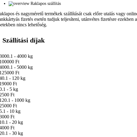
Raklapos szállítás
aklapos és nagyméretű termékek szállítását csak előre utalás vagy onlin
ankkártyás fizetés esetén tudjuk teljesíteni, utánvétes fizetésre ezekben 
setekben nincs lehetőség.
Szállítási díjak
3000.1 - 4000 kg
100000 Ft
4000.1 - 5000 kg
125000 Ft
40.1 - 120 kg
19000 Ft
0.1 - 5 kg
2500 Ft
120.1 - 1000 kg
25000 Ft
5.1 - 10 kg
3000 Ft
10.1 - 20 kg
4000 Ft
20.1 - 30 kg