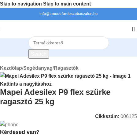
Skip to navigation
Skip to main content
info@emesefurdoszobaszalon.hu
Search
Kezdőlap
/
Segédanyag
/
Ragasztók
Kattints a nagyításhoz
Mapei Adesilex P9 flex szürke
ragasztó 25 kg
Cikkszám:
006125
Kérdésed van?