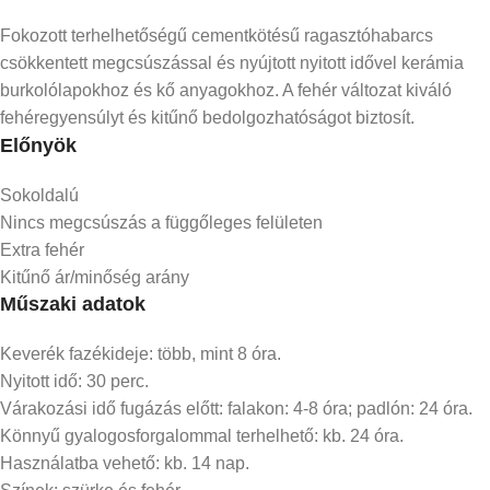
Fokozott terhelhetőségű cementkötésű ragasztóhabarcs
csökkentett megcsúszással és nyújtott nyitott idővel kerámia
burkolólapokhoz és kő anyagokhoz. A fehér változat kiváló
fehéregyensúlyt és kitűnő bedolgozhatóságot biztosít.
Előnyök
Sokoldalú
Nincs megcsúszás a függőleges felületen
Extra fehér
Kitűnő ár/minőség arány
Műszaki adatok
Keverék fazékideje: több, mint 8 óra.
Nyitott idő: 30 perc.
Várakozási idő fugázás előtt: falakon: 4-8 óra; padlón: 24 óra.
Könnyű gyalogosforgalommal terhelhető: kb. 24 óra.
Használatba vehető: kb. 14 nap.