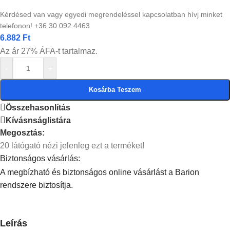
Kérdésed van vagy egyedi megrendeléssel kapcsolatban hívj minket
telefonon! +36 30 092 4463
6.882
Ft
Az ár 27% ÁFA-t tartalmaz.
-
+
Kosárba Teszem
Összehasonlítás
Kívásnságlistára
Megosztás:
20
látógató nézi jelenleg ezt a terméket!
Biztonságos vásárlás:
A megbízható és biztonságos online vásárlást a Barion
rendszere biztosítja.
Leírás