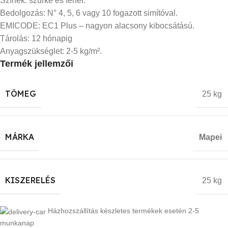
Színek: szürke és fehér.
Bedolgozás: N° 4, 5, 6 vagy 10 fogazott simítóval.
EMICODE: EC1 Plus – nagyon alacsony kibocsátású.
Tárolás: 12 hónapig
Anyagszükséglet: 2-5 kg/m².
Termék jellemzői
TÖMEG
25 kg
MÁRKA
Mapei
KISZERELÉS
25 kg
Házhozszállítás készletes termékek esetén 2-5
munkanap