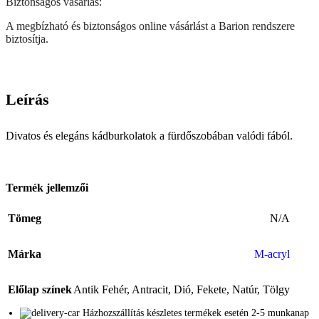
Biztonságos vásárlás:
A megbízható és biztonságos online vásárlást a Barion rendszere
biztosítja.
Leírás
Divatos és elegáns kádburkolatok a fürdőszobában valódi fából.
Termék jellemzői
Tömeg
N/A
Márka
M-acryl
Előlap színek
Antik Fehér
,
Antracit
,
Dió
,
Fekete
,
Natúr
,
Tölgy
Házhozszállítás készletes termékek esetén 2-5 munkanap