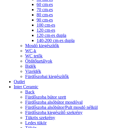
60 cm-es
70 cm-es
80 cm-es
90 cm-es
100 cm-es
120 cm-es
120 cm-es dupla
140-200 cm-es dupla
Mosdó kiegészítők
WC-k
WC tetők
Öblítőtartályok
Bidék
Vizeldék
Fürdőszobai kiegészítők
Outlet
Inter Ceramic
Back
Fürdőszoba bútor szett
Fürdőszoba alsóbútor mosdóval
Fürdőszoba alsóbútor/Pult mosdó nélkül
Fürdőszoba kiegészítő szekrény
Tükrös szekrény
Ledes tükör
Tükör