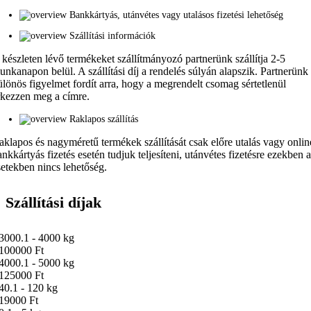
Bankkártyás, utánvétes vagy utalásos fizetési lehetőség
Szállítási információk
 készleten lévő termékeket szállítmányozó partnerünk szállítja 2-5
unkanapon belül. A szállítási díj a rendelés súlyán alapszik. Partnerünk
ülönös figyelmet fordít arra, hogy a megrendelt csomag sértetlenül
rkezzen meg a címre.
Raklapos szállítás
aklapos és nagyméretű termékek szállítását csak előre utalás vagy onlin
ankkártyás fizetés esetén tudjuk teljesíteni, utánvétes fizetésre ezekben 
setekben nincs lehetőség.
Szállítási díjak
3000.1 - 4000 kg
100000 Ft
4000.1 - 5000 kg
125000 Ft
40.1 - 120 kg
19000 Ft