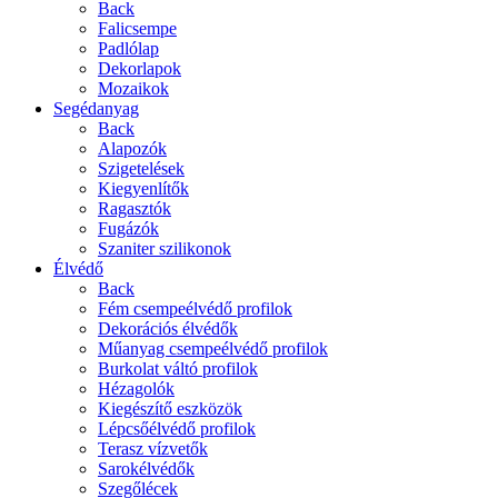
Back
Falicsempe
Padlólap
Dekorlapok
Mozaikok
Segédanyag
Back
Alapozók
Szigetelések
Kiegyenlítők
Ragasztók
Fugázók
Szaniter szilikonok
Élvédő
Back
Fém csempeélvédő profilok
Dekorációs élvédők
Műanyag csempeélvédő profilok
Burkolat váltó profilok
Hézagolók
Kiegészítő eszközök
Lépcsőélvédő profilok
Terasz vízvetők
Sarokélvédők
Szegőlécek