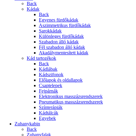
Back
Kádak
Back
Egyenes fürdőkádak
Aszimmetrikus fürdőkádak
Sarokkádak
Különleges fürdőkádak
Szabadon álló kádak
Fél szabadon álló kádak
Akadálymentesített kádak
Kád tartozékok
Back
Kádlábak
Kádszifonok
Előlapok és oldallapok
Csaptelepek
Fejpárnák
Elektronikus masszázsrendszerek
Pneumatikus masszázsrendszerek
Színterápiák
Kádtálcák
Egyebek
Zuhanykabin
Back
Zuhanyfalak