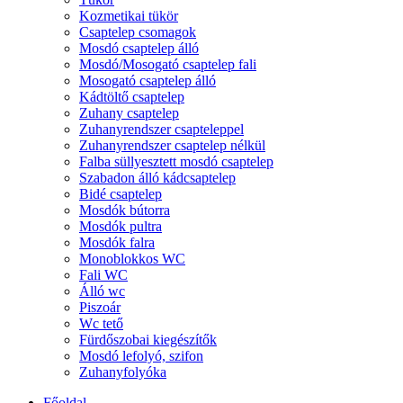
Kozmetikai tükör
Csaptelep csomagok
Mosdó csaptelep álló
Mosdó/Mosogató csaptelep fali
Mosogató csaptelep álló
Kádtöltő csaptelep
Zuhany csaptelep
Zuhanyrendszer csapteleppel
Zuhanyrendszer csaptelep nélkül
Falba süllyesztett mosdó csaptelep
Szabadon álló kádcsaptelep
Bidé csaptelep
Mosdók bútorra
Mosdók pultra
Mosdók falra
Monoblokkos WC
Fali WC
Álló wc
Piszoár
Wc tető
Fürdőszobai kiegészítők
Mosdó lefolyó, szifon
Zuhanyfolyóka
Főoldal