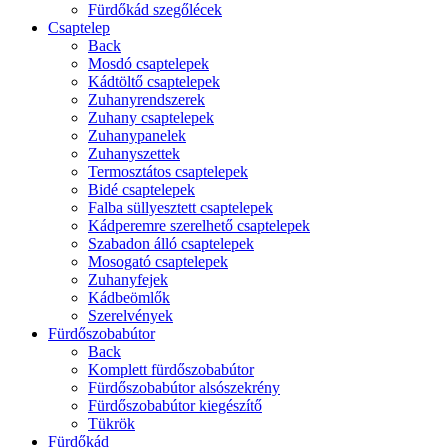
Fürdőkád szegőlécek
Csaptelep
Back
Mosdó csaptelepek
Kádtöltő csaptelepek
Zuhanyrendszerek
Zuhany csaptelepek
Zuhanypanelek
Zuhanyszettek
Termosztátos csaptelepek
Bidé csaptelepek
Falba süllyesztett csaptelepek
Kádperemre szerelhető csaptelepek
Szabadon álló csaptelepek
Mosogató csaptelepek
Zuhanyfejek
Kádbeömlők
Szerelvények
Fürdőszobabútor
Back
Komplett fürdőszobabútor
Fürdőszobabútor alsószekrény
Fürdőszobabútor kiegészítő
Tükrök
Fürdőkád