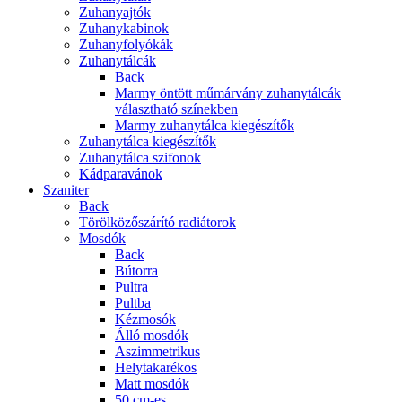
Zuhanyajtók
Zuhanykabinok
Zuhanyfolyókák
Zuhanytálcák
Back
Marmy öntött műmárvány zuhanytálcák
választható színekben
Marmy zuhanytálca kiegészítők
Zuhanytálca kiegészítők
Zuhanytálca szifonok
Kádparavánok
Szaniter
Back
Törölközőszárító radiátorok
Mosdók
Back
Bútorra
Pultra
Pultba
Kézmosók
Álló mosdók
Aszimmetrikus
Helytakarékos
Matt mosdók
50 cm-es