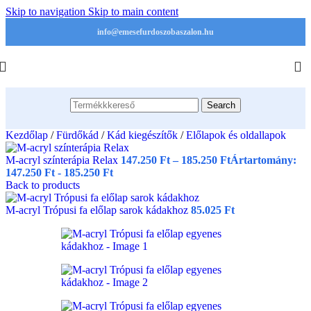
Skip to navigation
Skip to main content
info@emesefurdoszobaszalon.hu
Search
Kezdőlap
/
Fürdőkád
/
Kád kiegészítők
/
Előlapok és oldallapok
M-acryl színterápia Relax
147.250
Ft
–
185.250
Ft
Ártartomány:
147.250 Ft - 185.250 Ft
Back to products
M-acryl Trópusi fa előlap sarok kádakhoz
85.025
Ft