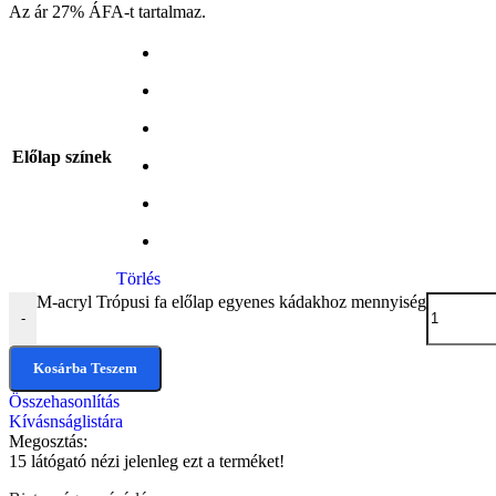
Az ár 27% ÁFA-t tartalmaz.
Előlap színek
Törlés
M-acryl Trópusi fa előlap egyenes kádakhoz mennyiség
-
Kosárba Teszem
Összehasonlítás
Kívásnságlistára
Megosztás:
15
látógató nézi jelenleg ezt a terméket!