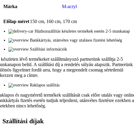
Márka
M-acryl
Előlap méret
150 cm
,
160 cm
,
170 cm
Házhozszállítás készletes termékek esetén 2-5 munkanap
Bankkártyás, utánvétes vagy utalásos fizetési lehetőség
Szállítási információk
 készleten lévő termékeket szállítmányozó partnerünk szállítja 2-5
unkanapon belül. A szállítási díj a rendelés súlyán alapszik. Partnerünk
ülönös figyelmet fordít arra, hogy a megrendelt csomag sértetlenül
rkezzen meg a címre.
Raklapos szállítás
aklapos és nagyméretű termékek szállítását csak előre utalás vagy onlin
ankkártyás fizetés esetén tudjuk teljesíteni, utánvétes fizetésre ezekben 
setekben nincs lehetőség.
Szállítási díjak