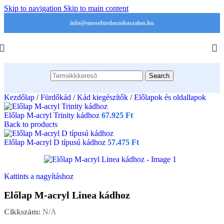
Skip to navigation
Skip to main content
info@emesefurdoszobaszalon.hu
Search
Kezdőlap
/
Fürdőkád
/
Kád kiegészítők
/
Előlapok és oldallapok
Előlap M-acryl Trinity kádhoz
67.925
Ft
Back to products
Előlap M-acryl D típusú kádhoz
57.475
Ft
Kattints a nagyításhoz
Előlap M-acryl Linea kádhoz
Cikkszám:
N/A