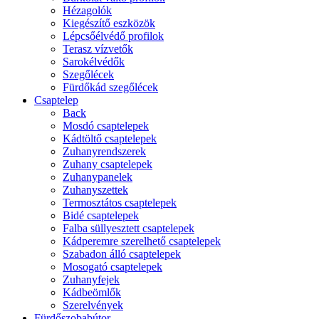
Hézagolók
Kiegészítő eszközök
Lépcsőélvédő profilok
Terasz vízvetők
Sarokélvédők
Szegőlécek
Fürdőkád szegőlécek
Csaptelep
Back
Mosdó csaptelepek
Kádtöltő csaptelepek
Zuhanyrendszerek
Zuhany csaptelepek
Zuhanypanelek
Zuhanyszettek
Termosztátos csaptelepek
Bidé csaptelepek
Falba süllyesztett csaptelepek
Kádperemre szerelhető csaptelepek
Szabadon álló csaptelepek
Mosogató csaptelepek
Zuhanyfejek
Kádbeömlők
Szerelvények
Fürdőszobabútor