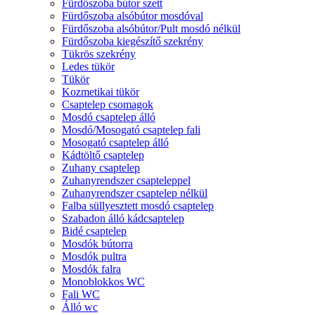
Fürdőszoba bútor szett
Fürdőszoba alsóbútor mosdóval
Fürdőszoba alsóbútor/Pult mosdó nélkül
Fürdőszoba kiegészítő szekrény
Tükrös szekrény
Ledes tükör
Tükör
Kozmetikai tükör
Csaptelep csomagok
Mosdó csaptelep álló
Mosdó/Mosogató csaptelep fali
Mosogató csaptelep álló
Kádtöltő csaptelep
Zuhany csaptelep
Zuhanyrendszer csapteleppel
Zuhanyrendszer csaptelep nélkül
Falba süllyesztett mosdó csaptelep
Szabadon álló kádcsaptelep
Bidé csaptelep
Mosdók bútorra
Mosdók pultra
Mosdók falra
Monoblokkos WC
Fali WC
Álló wc