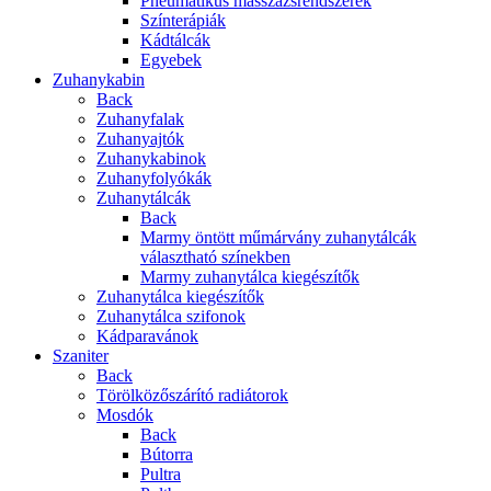
Pneumatikus masszázsrendszerek
Színterápiák
Kádtálcák
Egyebek
Zuhanykabin
Back
Zuhanyfalak
Zuhanyajtók
Zuhanykabinok
Zuhanyfolyókák
Zuhanytálcák
Back
Marmy öntött műmárvány zuhanytálcák
választható színekben
Marmy zuhanytálca kiegészítők
Zuhanytálca kiegészítők
Zuhanytálca szifonok
Kádparavánok
Szaniter
Back
Törölközőszárító radiátorok
Mosdók
Back
Bútorra
Pultra