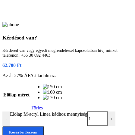
Kérdésed van?
Kérdésed van vagy egyedi megrendeléssel kapcsolatban hívj minket
telefonon! +36 30 092 4463
62.700
Ft
Az ár 27% ÁFA-t tartalmaz.
Előlap méret
Törlés
Előlap M-acryl Linea kádhoz mennyiség
-
+
Kosárba Teszem