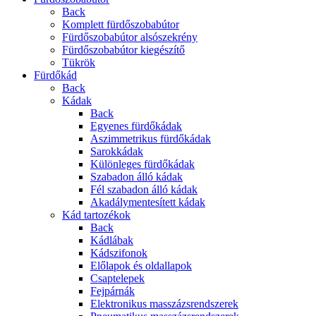
Back
Komplett fürdőszobabútor
Fürdőszobabútor alsószekrény
Fürdőszobabútor kiegészítő
Tükrök
Fürdőkád
Back
Kádak
Back
Egyenes fürdőkádak
Aszimmetrikus fürdőkádak
Sarokkádak
Különleges fürdőkádak
Szabadon álló kádak
Fél szabadon álló kádak
Akadálymentesített kádak
Kád tartozékok
Back
Kádlábak
Kádszifonok
Előlapok és oldallapok
Csaptelepek
Fejpárnák
Elektronikus masszázsrendszerek