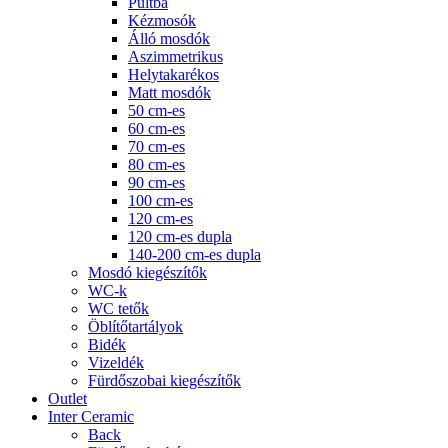
Pultba
Kézmosók
Álló mosdók
Aszimmetrikus
Helytakarékos
Matt mosdók
50 cm-es
60 cm-es
70 cm-es
80 cm-es
90 cm-es
100 cm-es
120 cm-es
120 cm-es dupla
140-200 cm-es dupla
Mosdó kiegészítők
WC-k
WC tetők
Öblítőtartályok
Bidék
Vizeldék
Fürdőszobai kiegészítők
Outlet
Inter Ceramic
Back