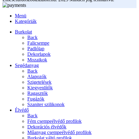
Menü
Kategóriák
Burkolat
Back
Falicsempe
Padlólap
Dekorlapok
Mozaikok
Segédanyag
Back
Alapozók
Szigetelések
Kiegyenlítők
Ragasztók
Fugázók
Szaniter szilikonok
Élvédő
Back
Fém csempeélvédő profilok
Dekorációs élvédők
Műanyag csempeélvédő profilok
Burkolat váltó profilok