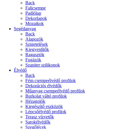
Back
Falicsempe
Padlólap
Dekorlapok
Mozaikok
Segédanyag
Back
Alapozók
Szigetelések
Kiegyenlítők
Ragasztók
Fugázók
Szaniter szilikonok
Élvédő
Back
Fém csempeélvédő profilok
Dekorációs élvédők
Műanyag csempeélvédő profilok
Burkolat váltó profilok
Hézagolók
Kiegészítő eszközök
Lépcsőélvédő profilok
Terasz vízvetők
Sarokélvédők
Szegőlécek