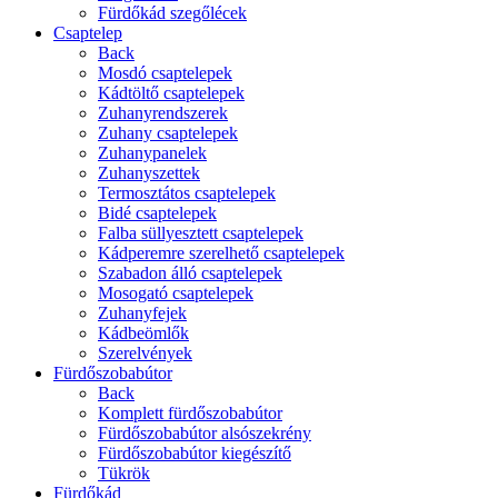
Fürdőkád szegőlécek
Csaptelep
Back
Mosdó csaptelepek
Kádtöltő csaptelepek
Zuhanyrendszerek
Zuhany csaptelepek
Zuhanypanelek
Zuhanyszettek
Termosztátos csaptelepek
Bidé csaptelepek
Falba süllyesztett csaptelepek
Kádperemre szerelhető csaptelepek
Szabadon álló csaptelepek
Mosogató csaptelepek
Zuhanyfejek
Kádbeömlők
Szerelvények
Fürdőszobabútor
Back
Komplett fürdőszobabútor
Fürdőszobabútor alsószekrény
Fürdőszobabútor kiegészítő
Tükrök
Fürdőkád