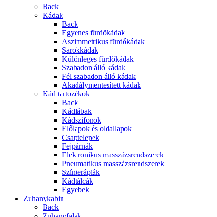
Back
Kádak
Back
Egyenes fürdőkádak
Aszimmetrikus fürdőkádak
Sarokkádak
Különleges fürdőkádak
Szabadon álló kádak
Fél szabadon álló kádak
Akadálymentesített kádak
Kád tartozékok
Back
Kádlábak
Kádszifonok
Előlapok és oldallapok
Csaptelepek
Fejpárnák
Elektronikus masszázsrendszerek
Pneumatikus masszázsrendszerek
Színterápiák
Kádtálcák
Egyebek
Zuhanykabin
Back
Zuhanyfalak