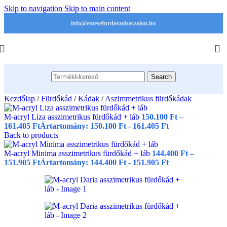
Skip to navigation
Skip to main content
info@emesefurdoszobaszalon.hu
Search
Kezdőlap
/
Fürdőkád
/
Kádak
/
Aszimmetrikus fürdőkádak
M-acryl Liza asszimetrikus fürdőkád + láb
150.100
Ft
–
161.405
Ft
Ártartomány: 150.100 Ft - 161.405 Ft
Back to products
M-acryl Minima asszimetrikus fürdőkád + láb
144.400
Ft
–
151.905
Ft
Ártartomány: 144.400 Ft - 151.905 Ft