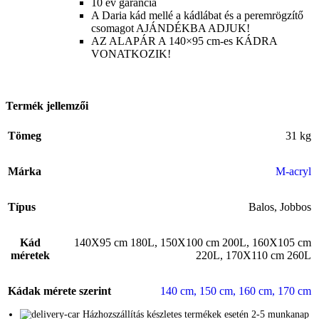
10 év garancia
A Daria kád mellé a kádlábat és a peremrögzítő
csomagot AJÁNDÉKBA ADJUK!
AZ ALAPÁR A 140×95 cm-es KÁDRA
VONATKOZIK!
Termék jellemzői
Tömeg
31 kg
Márka
M-acryl
Típus
Balos
,
Jobbos
Kád
140X95 cm 180L
,
150X100 cm 200L
,
160X105 cm
méretek
220L
,
170X110 cm 260L
Kádak mérete szerint
140 cm
,
150 cm
,
160 cm
,
170 cm
Házhozszállítás készletes termékek esetén 2-5 munkanap