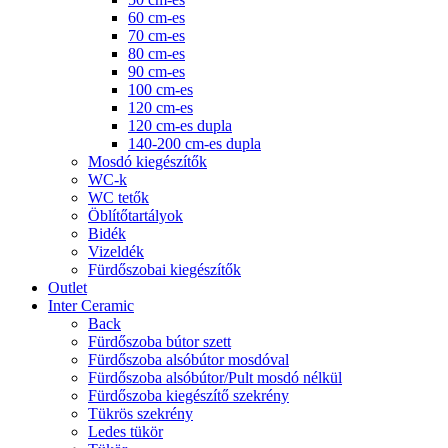
60 cm-es
70 cm-es
80 cm-es
90 cm-es
100 cm-es
120 cm-es
120 cm-es dupla
140-200 cm-es dupla
Mosdó kiegészítők
WC-k
WC tetők
Öblítőtartályok
Bidék
Vizeldék
Fürdőszobai kiegészítők
Outlet
Inter Ceramic
Back
Fürdőszoba bútor szett
Fürdőszoba alsóbútor mosdóval
Fürdőszoba alsóbútor/Pult mosdó nélkül
Fürdőszoba kiegészítő szekrény
Tükrös szekrény
Ledes tükör