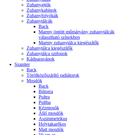
Zuhanyajtók
Zuhanykabinok
Zuhanyfolyókák
Zuhanytálcák
Back
Marmy öntött műmárvány zuhanytálcák
választható színekben
Marmy zuhanytálca kiegészítők
Zuhanytálca kiegészítők
Zuhanytálca szifonok
Kádparavánok
Szaniter
Back
Törölközőszárító radiátorok
Mosdók
Back
Bútorra
Pultra
Pultba
Kézmosók
Álló mosdók
Aszimmetrikus
Helytakarékos
Matt mosdók
50 cm-es