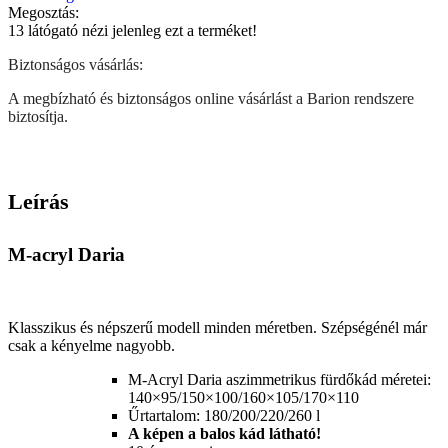
Megosztás:
13
látógató nézi jelenleg ezt a terméket!
Biztonságos vásárlás:
A megbízható és biztonságos online vásárlást a Barion rendszere
biztosítja.
Leírás
M-acryl Daria
Klasszikus és népszerű modell minden méretben. Szépségénél már
csak a kényelme nagyobb.
M-Acryl Daria aszimmetrikus fürdőkád méretei:
140×95/150×100/160×105/170×110
Űrtartalom: 180/200/220/260 l
A képen a balos kád látható!