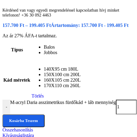
Kérdésed van vagy egyedi megrendeléssel kapcsolatban hívj minket
telefonon! +36 30 092 4463
157.700
Ft
–
199.405
Ft
Ártartomány: 157.700 Ft - 199.405 Ft
Az ár 27% ÁFA-t tartalmaz.
Balos
Típus
Jobbos
140X95 cm 180L
150X100 cm 200L
Kád méretek
160X105 cm 220L
170X110 cm 260L
Törlés
M-acryl Daria asszimetrikus fürdőkád + láb mennyiség
-
Kosárba Teszem
Összehasonlítás
Kívásnságlistára