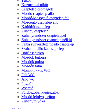
Tükör
Kozmetikai tükör
Csaptelep csomagok
Mosdó csaptelep álló
Mosdó/Mosogató csaptelep fali
Mosogató csaptelep álló
Kádtöltő csaptelep
Zuhany csaptelep
Zuhanyrendszer csapteleppel
Zuhanyrendszer csaptelep nélkül
Falba süllyesztett mosdó csaptelep
Szabadon álló kádcsaptelep
Bidé csaptelep
Mosdók bútorra
Mosdók pultra
Mosdók falra
Monoblokkos WC
Fali WC
Álló wc
Piszoár
Wc tető
Fürdőszobai kiegészítők
Mosdó lefolyó, szifon
Zuhanyfolyóka