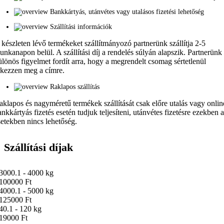
Bankkártyás, utánvétes vagy utalásos fizetési lehetőség
Szállítási információk
 készleten lévő termékeket szállítmányozó partnerünk szállítja 2-5
unkanapon belül. A szállítási díj a rendelés súlyán alapszik. Partnerünk
ülönös figyelmet fordít arra, hogy a megrendelt csomag sértetlenül
rkezzen meg a címre.
Raklapos szállítás
aklapos és nagyméretű termékek szállítását csak előre utalás vagy onlin
ankkártyás fizetés esetén tudjuk teljesíteni, utánvétes fizetésre ezekben 
setekben nincs lehetőség.
Szállítási díjak
3000.1 - 4000 kg
100000 Ft
4000.1 - 5000 kg
125000 Ft
40.1 - 120 kg
19000 Ft