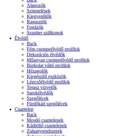
Alapozók
Szigetelések
Kiegyenlítők
Ragasztók
Fugázók
Szaniter szilikonok
Élvédő
Back
Fém csempeélvédő profilok
Dekorációs élvédők
Műanyag csempeélvédő profilok
Burkolat váltó profilok
Hézagolók
Kiegészítő eszközök
Lépcsőélvédő profilok
Terasz vízvetők
Sarokélvédők
Szegőlécek
Fürdőkád szegőlécek
Csaptelep
Back
Mosdó csaptelepek
Kádtöltő csaptelepek
Zuhanyrendszerek