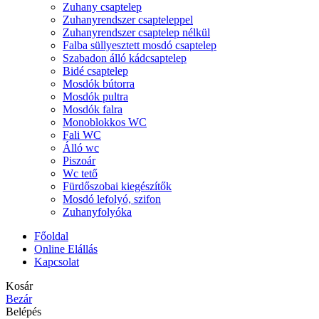
Zuhany csaptelep
Zuhanyrendszer csapteleppel
Zuhanyrendszer csaptelep nélkül
Falba süllyesztett mosdó csaptelep
Szabadon álló kádcsaptelep
Bidé csaptelep
Mosdók bútorra
Mosdók pultra
Mosdók falra
Monoblokkos WC
Fali WC
Álló wc
Piszoár
Wc tető
Fürdőszobai kiegészítők
Mosdó lefolyó, szifon
Zuhanyfolyóka
Főoldal
Online Elállás
Kapcsolat
Kosár
Bezár
Belépés