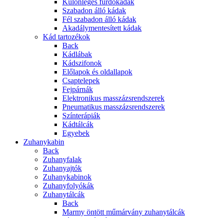
Különleges fürdőkádak
Szabadon álló kádak
Fél szabadon álló kádak
Akadálymentesített kádak
Kád tartozékok
Back
Kádlábak
Kádszifonok
Előlapok és oldallapok
Csaptelepek
Fejpárnák
Elektronikus masszázsrendszerek
Pneumatikus masszázsrendszerek
Színterápiák
Kádtálcák
Egyebek
Zuhanykabin
Back
Zuhanyfalak
Zuhanyajtók
Zuhanykabinok
Zuhanyfolyókák
Zuhanytálcák
Back
Marmy öntött műmárvány zuhanytálcák