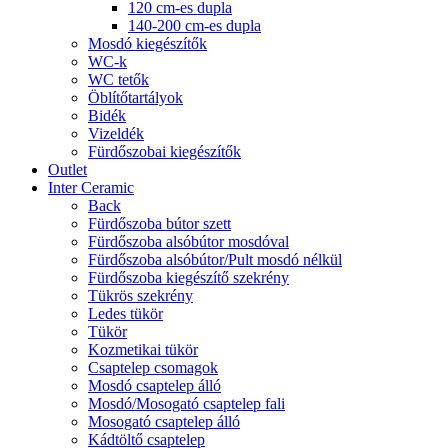
120 cm-es dupla
140-200 cm-es dupla
Mosdó kiegészítők
WC-k
WC tetők
Öblítőtartályok
Bidék
Vizeldék
Fürdőszobai kiegészítők
Outlet
Inter Ceramic
Back
Fürdőszoba bútor szett
Fürdőszoba alsóbútor mosdóval
Fürdőszoba alsóbútor/Pult mosdó nélkül
Fürdőszoba kiegészítő szekrény
Tükrös szekrény
Ledes tükör
Tükör
Kozmetikai tükör
Csaptelep csomagok
Mosdó csaptelep álló
Mosdó/Mosogató csaptelep fali
Mosogató csaptelep álló
Kádtöltő csaptelep