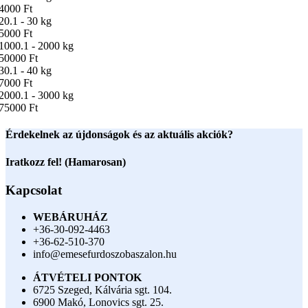
4000 Ft
20.1 - 30 kg
5000 Ft
1000.1 - 2000 kg
50000 Ft
30.1 - 40 kg
7000 Ft
2000.1 - 3000 kg
75000 Ft
Érdekelnek az újdonságok és az aktuális akciók?
Iratkozz fel! (Hamarosan)
Kapcsolat
WEBÁRUHÁZ
+36-30-092-4463
+36-62-510-370
info@emesefurdoszobaszalon.hu
ÁTVÉTELI PONTOK
6725 Szeged, Kálvária sgt. 104.​
6900 Makó, Lonovics sgt. 25.