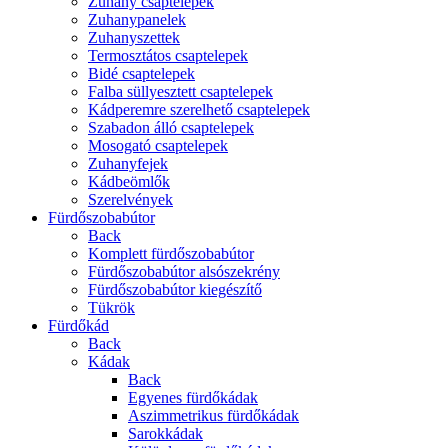
Zuhany csaptelepek
Zuhanypanelek
Zuhanyszettek
Termosztátos csaptelepek
Bidé csaptelepek
Falba süllyesztett csaptelepek
Kádperemre szerelhető csaptelepek
Szabadon álló csaptelepek
Mosogató csaptelepek
Zuhanyfejek
Kádbeömlők
Szerelvények
Fürdőszobabútor
Back
Komplett fürdőszobabútor
Fürdőszobabútor alsószekrény
Fürdőszobabútor kiegészítő
Tükrök
Fürdőkád
Back
Kádak
Back
Egyenes fürdőkádak
Aszimmetrikus fürdőkádak
Sarokkádak