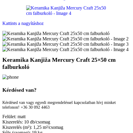
Kattints a nagyításhoz
Keramika Kanjiža Mercury Craft 25×50 cm
falburkoló
Kérdésed van?
Kérdésed van vagy egyedi megrendeléssel kapcsolatban hívj minket
telefonon! +36 30 092 4463
Felület: matt
Kiszerelés: 10 db/csomag
Kiszerelés (m²): 1,25 m²/csomag
Súly (csomag): 19 kg