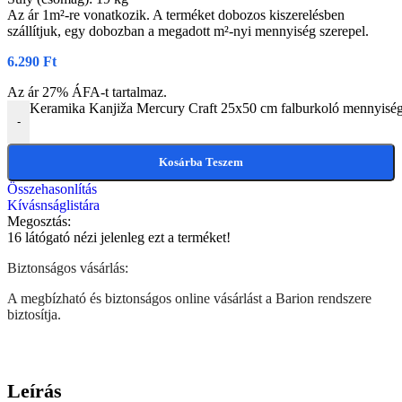
Az ár 1m²-re vonatkozik. A terméket dobozos kiszerelésben
szállítjuk, egy dobozban a megadott m²-nyi mennyiség szerepel.
6.290
Ft
Az ár 27% ÁFA-t tartalmaz.
Keramika Kanjiža Mercury Craft 25x50 cm falburkoló mennyisé
-
Kosárba Teszem
Összehasonlítás
Kívásnságlistára
Megosztás:
16
látógató nézi jelenleg ezt a terméket!
Biztonságos vásárlás:
A megbízható és biztonságos online vásárlást a Barion rendszere
biztosítja.
Leírás