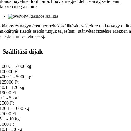
ülönös figyelmet fordít arra, hogy a megrendelt csomag sértetlenül
rkezzen meg a címre.
Raklapos szállítás
aklapos és nagyméretű termékek szállítását csak előre utalás vagy onlin
ankkártyás fizetés esetén tudjuk teljesíteni, utánvétes fizetésre ezekben 
setekben nincs lehetőség.
Szállítási díjak
3000.1 - 4000 kg
100000 Ft
4000.1 - 5000 kg
125000 Ft
40.1 - 120 kg
19000 Ft
0.1 - 5 kg
2500 Ft
120.1 - 1000 kg
25000 Ft
5.1 - 10 kg
3000 Ft
10.1 - 20 kg