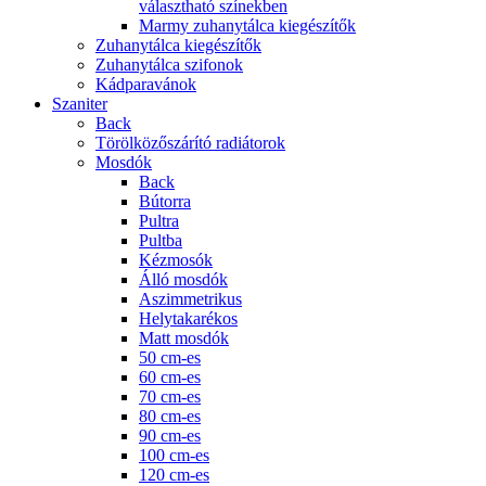
választható színekben
Marmy zuhanytálca kiegészítők
Zuhanytálca kiegészítők
Zuhanytálca szifonok
Kádparavánok
Szaniter
Back
Törölközőszárító radiátorok
Mosdók
Back
Bútorra
Pultra
Pultba
Kézmosók
Álló mosdók
Aszimmetrikus
Helytakarékos
Matt mosdók
50 cm-es
60 cm-es
70 cm-es
80 cm-es
90 cm-es
100 cm-es
120 cm-es