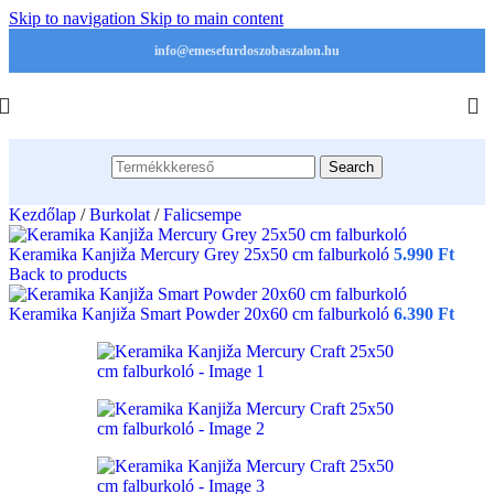
Skip to navigation
Skip to main content
info@emesefurdoszobaszalon.hu
Search
Kezdőlap
/
Burkolat
/
Falicsempe
Keramika Kanjiža Mercury Grey 25x50 cm falburkoló
5.990
Ft
Back to products
Keramika Kanjiža Smart Powder 20x60 cm falburkoló
6.390
Ft