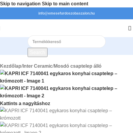
Skip to navigation
Skip to main content
info@emesefurdoszobaszalon.hu
Search
Kezdőlap
/
Inter Ceramic
/
Mosdó csaptelep álló
Kattints a nagyításhoz