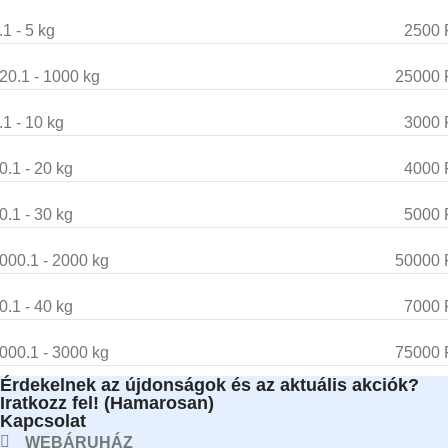
.1 - 5 kg
2500 
20.1 - 1000 kg
25000 
.1 - 10 kg
3000 
0.1 - 20 kg
4000 
0.1 - 30 kg
5000 
000.1 - 2000 kg
50000 
0.1 - 40 kg
7000 
000.1 - 3000 kg
75000 
Érdekelnek az újdonságok és az aktuális akciók?
Iratkozz fel! (Hamarosan)
Kapcsolat
WEBÁRUHÁZ