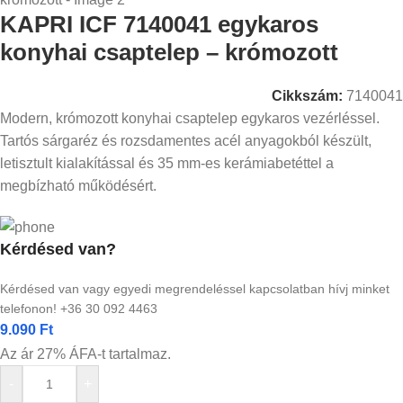
KAPRI ICF 7140041 egykaros
konyhai csaptelep – krómozott
Cikkszám:
7140041
Modern, krómozott konyhai csaptelep egykaros vezérléssel.
Tartós sárgaréz és rozsdamentes acél anyagokból készült,
letisztult kialakítással és 35 mm-es kerámiabetéttel a
megbízható működésért.
Kérdésed van?
Kérdésed van vagy egyedi megrendeléssel kapcsolatban hívj minket
telefonon! +36 30 092 4463
9.090
Ft
Az ár 27% ÁFA-t tartalmaz.
-
+