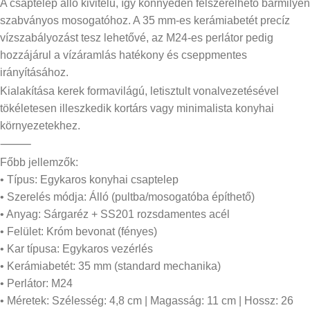
A csaptelep álló kivitelű, így könnyedén felszerelhető bármilyen
szabványos mosogatóhoz. A 35 mm-es kerámiabetét precíz
vízszabályozást tesz lehetővé, az M24-es perlátor pedig
hozzájárul a vízáramlás hatékony és cseppmentes
irányításához.
Kialakítása kerek formavilágú, letisztult vonalvezetésével
tökéletesen illeszkedik kortárs vagy minimalista konyhai
környezetekhez.
⸻
Főbb jellemzők:
• Típus: Egykaros konyhai csaptelep
• Szerelés módja: Álló (pultba/mosogatóba építhető)
• Anyag: Sárgaréz + SS201 rozsdamentes acél
• Felület: Króm bevonat (fényes)
• Kar típusa: Egykaros vezérlés
• Kerámiabetét: 35 mm (standard mechanika)
• Perlátor: M24
• Méretek: Szélesség: 4,8 cm | Magasság: 11 cm | Hossz: 26