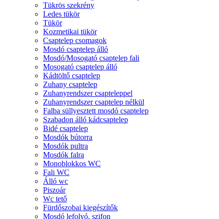
Tükrös szekrény
Ledes tükör
Tükör
Kozmetikai tükör
Csaptelep csomagok
Mosdó csaptelep álló
Mosdó/Mosogató csaptelep fali
Mosogató csaptelep álló
Kádtöltő csaptelep
Zuhany csaptelep
Zuhanyrendszer csapteleppel
Zuhanyrendszer csaptelep nélkül
Falba süllyesztett mosdó csaptelep
Szabadon álló kádcsaptelep
Bidé csaptelep
Mosdók bútorra
Mosdók pultra
Mosdók falra
Monoblokkos WC
Fali WC
Álló wc
Piszoár
Wc tető
Fürdőszobai kiegészítők
Mosdó lefolyó, szifon