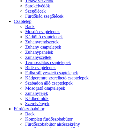
Terasz vízvetők
Sarokélvédők
Szegőlécek
Fürdőkád szegőlécek
Csaptelep
Back
Mosdó csaptelepek
Kádtöltő csaptelepek
Zuhanyrendszerek
Zuhany csaptelepek
Zuhanypanelek
Zuhanyszettek
Termosztátos csaptelepek
Bidé csaptelepek
Falba süllyesztett csaptelepek
Kádperemre szerelhető csaptelepek
Szabadon álló csaptelepek
Mosogató csaptelepek
Zuhanyfejek
Kádbeömlők
Szerelvények
Fürdőszobabútor
Back
Komplett fürdőszobabútor
Fürdőszobabútor alsószekrény