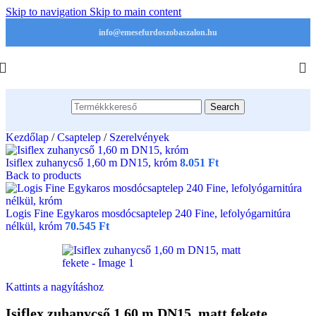
Skip to navigation
Skip to main content
info@emesefurdoszobaszalon.hu
Search
Kezdőlap
/
Csaptelep
/
Szerelvények
Isiflex zuhanycső 1,60 m DN15, króm
8.051
Ft
Back to products
Logis Fine Egykaros mosdócsaptelep 240 Fine, lefolyógarnitúra
nélkül, króm
70.545
Ft
Kattints a nagyításhoz
Isiflex zuhanycső 1,60 m DN15, matt fekete