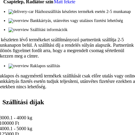
Csaptelep, Radiátor szín
Matt fekete
Házhozszállítás készletes termékek esetén 2-5 munkanap
Bankkártyás, utánvétes vagy utalásos fizetési lehetőség
Szállítási információk
 készleten lévő termékeket szállítmányozó partnerünk szállítja 2-5
unkanapon belül. A szállítási díj a rendelés súlyán alapszik. Partnerünk
ülönös figyelmet fordít arra, hogy a megrendelt csomag sértetlenül
rkezzen meg a címre.
Raklapos szállítás
aklapos és nagyméretű termékek szállítását csak előre utalás vagy onlin
ankkártyás fizetés esetén tudjuk teljesíteni, utánvétes fizetésre ezekben 
setekben nincs lehetőség.
Szállítási díjak
3000.1 - 4000 kg
100000 Ft
4000.1 - 5000 kg
125000 Ft