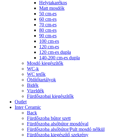
Helytakarékos
Matt mosdók
50 cm-es
60 cm-es
70 cm-es
80 cm-es
90 cm-es
100 cm-es
120 cm-es
120 cm-es dupla
140-200 cm-es dupla
Mosdó kiegészítők
WC-k
WC tetők
Öblítőtartályok
Bidék
Vizeldék
Fürdőszobai kiegészítők
Outlet
Inter Ceramic
Back
Fürdőszoba bútor szett
Fürdőszoba alsóbútor mosdóval
Fürdőszoba alsóbútor/Pult mosdó nélkül
Fürdőszoba kiegészítő szekrény