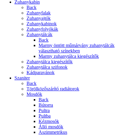
Zuhanykabin
Back
Zuhanyfalak
Zuhanyajtók
Zuhanykabinok
Zuhanyfolyókák
Zuhanytálcák
Back
Marmy öntött műmárvány zuhanytálcák
választható színekben
Marmy zuhanytálca kiegészítők
Zuhanytálca kiegészítők
Zuhanytálca szifonok
Kádparavánok
Szaniter
Back
Törölközőszárító radiátorok
Mosdók
Back
Bútorra
Pultra
Pultba
Kézmosók
Álló mosdók
Aszimmetrikus