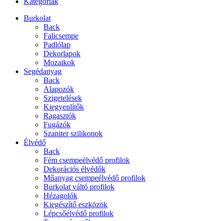
Kategóriák
Burkolat
Back
Falicsempe
Padlólap
Dekorlapok
Mozaikok
Segédanyag
Back
Alapozók
Szigetelések
Kiegyenlítők
Ragasztók
Fugázók
Szaniter szilikonok
Élvédő
Back
Fém csempeélvédő profilok
Dekorációs élvédők
Műanyag csempeélvédő profilok
Burkolat váltó profilok
Hézagolók
Kiegészítő eszközök
Lépcsőélvédő profilok