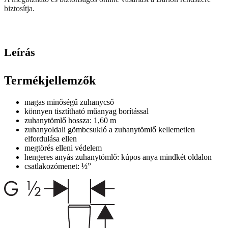
biztosítja.
Leírás
Termékjellemzők
magas minőségű zuhanycső
könnyen tisztítható műanyag borítással
zuhanytömlő hossza: 1,60 m
zuhanyoldali gömbcsukló a zuhanytömlő kellemetlen
elfordulása ellen
megtörés elleni védelem
hengeres anyás zuhanytömlő: kúpos anya mindkét oldalon
csatlakozómenet: ½”