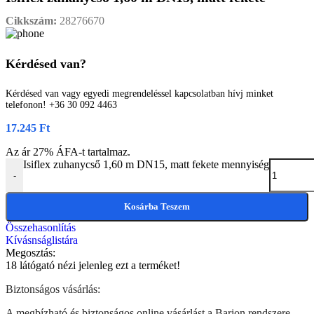
Cikkszám:
28276670
Kérdésed van?
Kérdésed van vagy egyedi megrendeléssel kapcsolatban hívj minket
telefonon! +36 30 092 4463
17.245
Ft
Az ár 27% ÁFA-t tartalmaz.
Isiflex zuhanycső 1,60 m DN15, matt fekete mennyiség
-
Kosárba Teszem
Összehasonlítás
Kívásnságlistára
Megosztás:
18
látógató nézi jelenleg ezt a terméket!
Biztonságos vásárlás:
A megbízható és biztonságos online vásárlást a Barion rendszere