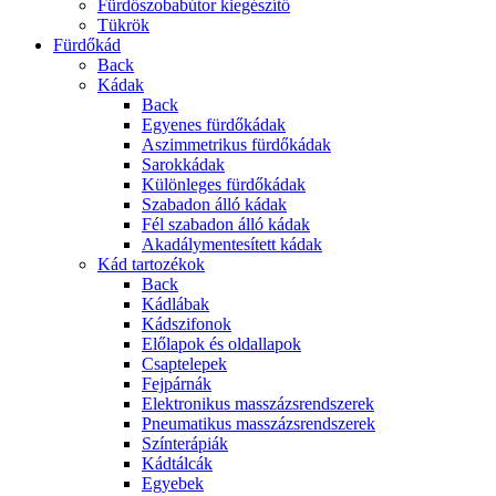
Fürdőszobabútor kiegészítő
Tükrök
Fürdőkád
Back
Kádak
Back
Egyenes fürdőkádak
Aszimmetrikus fürdőkádak
Sarokkádak
Különleges fürdőkádak
Szabadon álló kádak
Fél szabadon álló kádak
Akadálymentesített kádak
Kád tartozékok
Back
Kádlábak
Kádszifonok
Előlapok és oldallapok
Csaptelepek
Fejpárnák
Elektronikus masszázsrendszerek
Pneumatikus masszázsrendszerek
Színterápiák
Kádtálcák
Egyebek