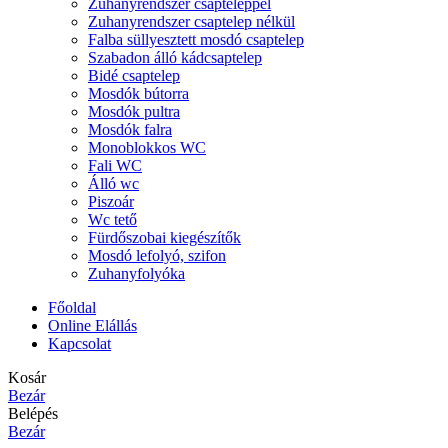
Zuhanyrendszer csapteleppel
Zuhanyrendszer csaptelep nélkül
Falba süllyesztett mosdó csaptelep
Szabadon álló kádcsaptelep
Bidé csaptelep
Mosdók bútorra
Mosdók pultra
Mosdók falra
Monoblokkos WC
Fali WC
Álló wc
Piszoár
Wc tető
Fürdőszobai kiegészítők
Mosdó lefolyó, szifon
Zuhanyfolyóka
Főoldal
Online Elállás
Kapcsolat
Kosár
Bezár
Belépés
Bezár