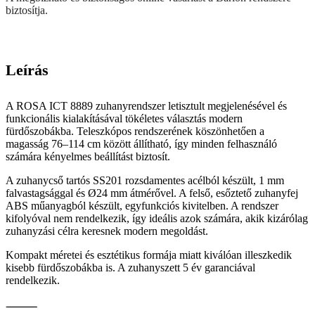
biztosítja.
Leírás
A ROSA ICT 8889 zuhanyrendszer letisztult megjelenésével és
funkcionális kialakításával tökéletes választás modern
fürdőszobákba. Teleszkópos rendszerének köszönhetően a
magasság 76–114 cm között állítható, így minden felhasználó
számára kényelmes beállítást biztosít.
A zuhanycső tartós SS201 rozsdamentes acélból készült, 1 mm
falvastagsággal és Ø24 mm átmérővel. A felső, esőztető zuhanyfej
ABS műanyagból készült, egyfunkciós kivitelben. A rendszer
kifolyóval nem rendelkezik, így ideális azok számára, akik kizárólag
zuhanyzási célra keresnek modern megoldást.
Kompakt méretei és esztétikus formája miatt kiválóan illeszkedik
kisebb fürdőszobákba is. A zuhanyszett 5 év garanciával
rendelkezik.
⸻