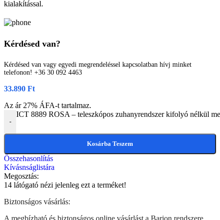
kialakítással.
Kérdésed van?
Kérdésed van vagy egyedi megrendeléssel kapcsolatban hívj minket
telefonon! +36 30 092 4463
33.890
Ft
Az ár 27% ÁFA-t tartalmaz.
ICT 8889 ROSA – teleszkópos zuhanyrendszer kifolyó nélkül m
-
Kosárba Teszem
Összehasonlítás
Kívásnságlistára
Megosztás:
14
látógató nézi jelenleg ezt a terméket!
Biztonságos vásárlás:
A megbízható és biztonságos online vásárlást a Barion rendszere