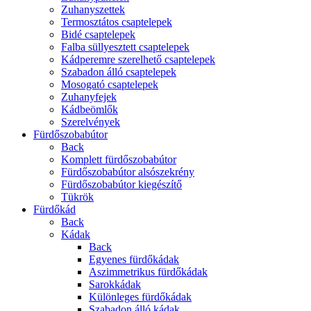
Zuhanyszettek
Termosztátos csaptelepek
Bidé csaptelepek
Falba süllyesztett csaptelepek
Kádperemre szerelhető csaptelepek
Szabadon álló csaptelepek
Mosogató csaptelepek
Zuhanyfejek
Kádbeömlők
Szerelvények
Fürdőszobabútor
Back
Komplett fürdőszobabútor
Fürdőszobabútor alsószekrény
Fürdőszobabútor kiegészítő
Tükrök
Fürdőkád
Back
Kádak
Back
Egyenes fürdőkádak
Aszimmetrikus fürdőkádak
Sarokkádak
Különleges fürdőkádak
Szabadon álló kádak