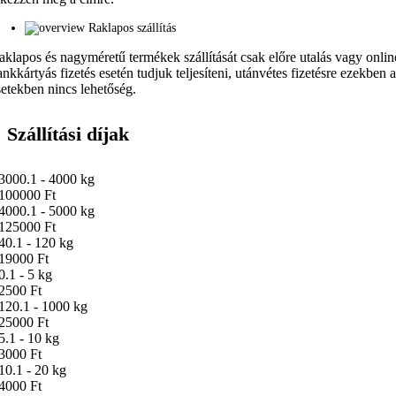
Raklapos szállítás
aklapos és nagyméretű termékek szállítását csak előre utalás vagy onlin
ankkártyás fizetés esetén tudjuk teljesíteni, utánvétes fizetésre ezekben 
setekben nincs lehetőség.
Szállítási díjak
3000.1 - 4000 kg
100000 Ft
4000.1 - 5000 kg
125000 Ft
40.1 - 120 kg
19000 Ft
0.1 - 5 kg
2500 Ft
120.1 - 1000 kg
25000 Ft
5.1 - 10 kg
3000 Ft
10.1 - 20 kg
4000 Ft