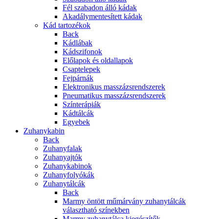
Fél szabadon álló kádak
Akadálymentesített kádak
Kád tartozékok
Back
Kádlábak
Kádszifonok
Előlapok és oldallapok
Csaptelepek
Fejpárnák
Elektronikus masszázsrendszerek
Pneumatikus masszázsrendszerek
Színterápiák
Kádtálcák
Egyebek
Zuhanykabin
Back
Zuhanyfalak
Zuhanyajtók
Zuhanykabinok
Zuhanyfolyókák
Zuhanytálcák
Back
Marmy öntött műmárvány zuhanytálcák
választható színekben
Marmy zuhanytálca kiegészítők