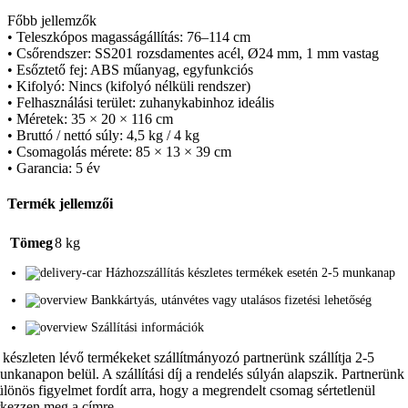
Főbb jellemzők
• Teleszkópos magasságállítás: 76–114 cm
• Csőrendszer: SS201 rozsdamentes acél, Ø24 mm, 1 mm vastag
• Esőztető fej: ABS műanyag, egyfunkciós
• Kifolyó: Nincs (kifolyó nélküli rendszer)
• Felhasználási terület: zuhanykabinhoz ideális
• Méretek: 35 × 20 × 116 cm
• Bruttó / nettó súly: 4,5 kg / 4 kg
• Csomagolás mérete: 85 × 13 × 39 cm
• Garancia: 5 év
Termék jellemzői
Tömeg
8 kg
Házhozszállítás készletes termékek esetén 2-5 munkanap
Bankkártyás, utánvétes vagy utalásos fizetési lehetőség
Szállítási információk
 készleten lévő termékeket szállítmányozó partnerünk szállítja 2-5
unkanapon belül. A szállítási díj a rendelés súlyán alapszik. Partnerünk
ülönös figyelmet fordít arra, hogy a megrendelt csomag sértetlenül
rkezzen meg a címre.