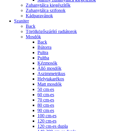
Zuhanytálca kiegészítők
Zuhanytálca szifonok
Kádparavánok
Szaniter
Back
Törölközőszárító radiátorok
Mosdók
Back
Bútorra
Pultra
Pultba
Kézmosók
Álló mosdók
Aszimmetrikus
Helytakarékos
Matt mosdók
50 cm-es
60 cm-es
70 cm-es
80 cm-es
90 cm-es
100 cm-es
120 cm-es
120 cm-es dupla