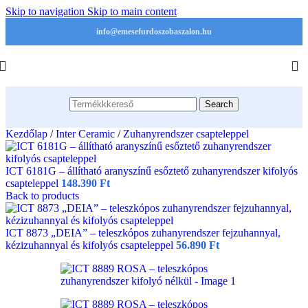
Skip to navigation
Skip to main content
info@emesefurdoszobaszalon.hu
Search
Kezdőlap
/
Inter Ceramic
/
Zuhanyrendszer csapteleppel
ICT 6181G – állítható aranyszínű esőztető zuhanyrendszer kifolyós
csapteleppel
148.390
Ft
Back to products
ICT 8873 „DEIA” – teleszkópos zuhanyrendszer fejzuhannyal,
kézizuhannyal és kifolyós csapteleppel
56.890
Ft