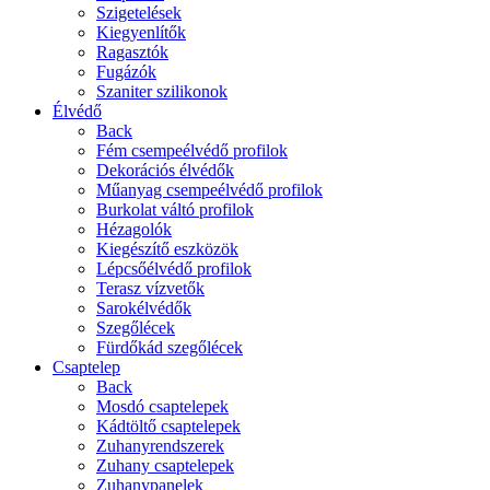
Szigetelések
Kiegyenlítők
Ragasztók
Fugázók
Szaniter szilikonok
Élvédő
Back
Fém csempeélvédő profilok
Dekorációs élvédők
Műanyag csempeélvédő profilok
Burkolat váltó profilok
Hézagolók
Kiegészítő eszközök
Lépcsőélvédő profilok
Terasz vízvetők
Sarokélvédők
Szegőlécek
Fürdőkád szegőlécek
Csaptelep
Back
Mosdó csaptelepek
Kádtöltő csaptelepek
Zuhanyrendszerek
Zuhany csaptelepek
Zuhanypanelek