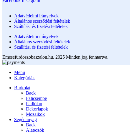
Facebook
Instagram
Adatvédelmi irányelvek
Általános szerződési feltételek
Szállítási és fizetési feltételek
Adatvédelmi irányelvek
Általános szerződési feltételek
Szállítási és fizetési feltételek
Emesefurdoszobaszalon.hu. 2025 Minden jog fenntartva.
Menü
Kategóriák
Burkolat
Back
Falicsempe
Padlólap
Dekorlapok
Mozaikok
Segédanyag
Back
Alapozók