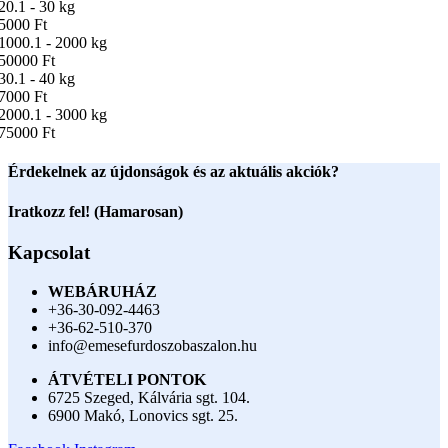
20.1 - 30 kg
5000 Ft
1000.1 - 2000 kg
50000 Ft
30.1 - 40 kg
7000 Ft
2000.1 - 3000 kg
75000 Ft
Érdekelnek az újdonságok és az aktuális akciók?
Iratkozz fel! (Hamarosan)
Kapcsolat
WEBÁRUHÁZ
+36-30-092-4463
+36-62-510-370
info@emesefurdoszobaszalon.hu
ÁTVÉTELI PONTOK
6725 Szeged, Kálvária sgt. 104.​
6900 Makó, Lonovics sgt. 25.