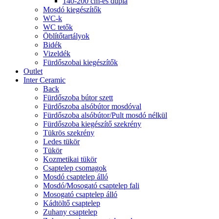
140-200 cm-es dupla
Mosdó kiegészítők
WC-k
WC tetők
Öblítőtartályok
Bidék
Vizeldék
Fürdőszobai kiegészítők
Outlet
Inter Ceramic
Back
Fürdőszoba bútor szett
Fürdőszoba alsóbútor mosdóval
Fürdőszoba alsóbútor/Pult mosdó nélkül
Fürdőszoba kiegészítő szekrény
Tükrös szekrény
Ledes tükör
Tükör
Kozmetikai tükör
Csaptelep csomagok
Mosdó csaptelep álló
Mosdó/Mosogató csaptelep fali
Mosogató csaptelep álló
Kádtöltő csaptelep
Zuhany csaptelep