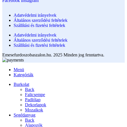
Facebook
Instagram
Adatvédelmi irányelvek
Általános szerződési feltételek
Szállítási és fizetési feltételek
Adatvédelmi irányelvek
Általános szerződési feltételek
Szállítási és fizetési feltételek
Emesefurdoszobaszalon.hu. 2025 Minden jog fenntartva.
Menü
Kategóriák
Burkolat
Back
Falicsempe
Padlólap
Dekorlapok
Mozaikok
Segédanyag
Back
Alapozók