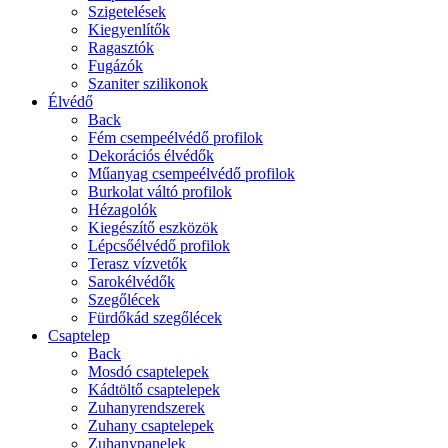
Szigetelések
Kiegyenlítők
Ragasztók
Fugázók
Szaniter szilikonok
Élvédő
Back
Fém csempeélvédő profilok
Dekorációs élvédők
Műanyag csempeélvédő profilok
Burkolat váltó profilok
Hézagolók
Kiegészítő eszközök
Lépcsőélvédő profilok
Terasz vízvetők
Sarokélvédők
Szegőlécek
Fürdőkád szegőlécek
Csaptelep
Back
Mosdó csaptelepek
Kádtöltő csaptelepek
Zuhanyrendszerek
Zuhany csaptelepek
Zuhanypanelek