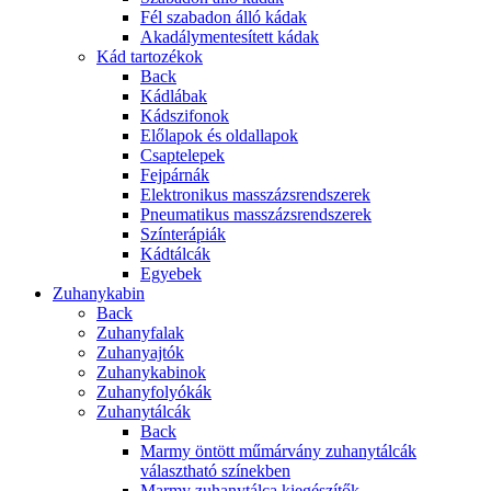
Fél szabadon álló kádak
Akadálymentesített kádak
Kád tartozékok
Back
Kádlábak
Kádszifonok
Előlapok és oldallapok
Csaptelepek
Fejpárnák
Elektronikus masszázsrendszerek
Pneumatikus masszázsrendszerek
Színterápiák
Kádtálcák
Egyebek
Zuhanykabin
Back
Zuhanyfalak
Zuhanyajtók
Zuhanykabinok
Zuhanyfolyókák
Zuhanytálcák
Back
Marmy öntött műmárvány zuhanytálcák
választható színekben
Marmy zuhanytálca kiegészítők