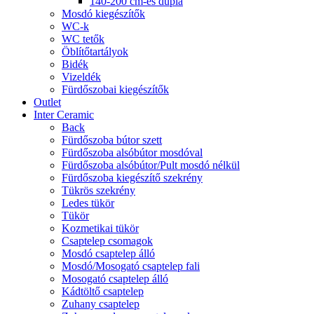
140-200 cm-es dupla
Mosdó kiegészítők
WC-k
WC tetők
Öblítőtartályok
Bidék
Vizeldék
Fürdőszobai kiegészítők
Outlet
Inter Ceramic
Back
Fürdőszoba bútor szett
Fürdőszoba alsóbútor mosdóval
Fürdőszoba alsóbútor/Pult mosdó nélkül
Fürdőszoba kiegészítő szekrény
Tükrös szekrény
Ledes tükör
Tükör
Kozmetikai tükör
Csaptelep csomagok
Mosdó csaptelep álló
Mosdó/Mosogató csaptelep fali
Mosogató csaptelep álló
Kádtöltő csaptelep
Zuhany csaptelep