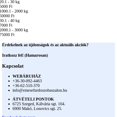
20.1 - 30 kg
5000 Ft
1000.1 - 2000 kg
50000 Ft
30.1 - 40 kg
7000 Ft
2000.1 - 3000 kg
75000 Ft
Érdekelnek az újdonságok és az aktuális akciók?
Iratkozz fel! (Hamarosan)
Kapcsolat
WEBÁRUHÁZ
+36-30-092-4463
+36-62-510-370
info@emesefurdoszobaszalon.hu
ÁTVÉTELI PONTOK
6725 Szeged, Kálvária sgt. 104.​
6900 Makó, Lonovics sgt. 25.