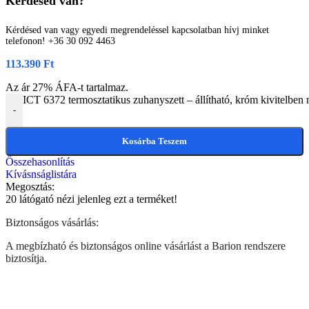
Kérdésed van?
Kérdésed van vagy egyedi megrendeléssel kapcsolatban hívj minket
telefonon! +36 30 092 4463
113.390
Ft
Az ár 27% ÁFA-t tartalmaz.
ICT 6372 termosztatikus zuhanyszett – állítható, króm kivitelben
-
Kosárba Teszem
Összehasonlítás
Kívásnságlistára
Megosztás:
20
látógató nézi jelenleg ezt a terméket!
Biztonságos vásárlás:
A megbízható és biztonságos online vásárlást a Barion rendszere
biztosítja.