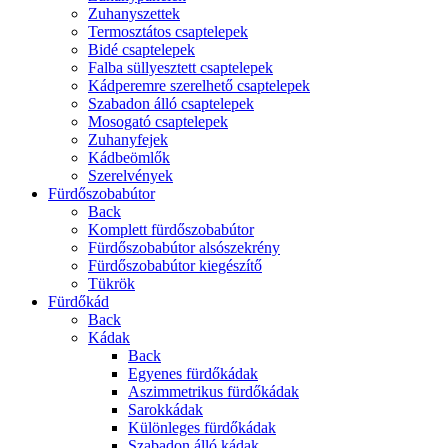
Zuhanyszettek
Termosztátos csaptelepek
Bidé csaptelepek
Falba süllyesztett csaptelepek
Kádperemre szerelhető csaptelepek
Szabadon álló csaptelepek
Mosogató csaptelepek
Zuhanyfejek
Kádbeömlők
Szerelvények
Fürdőszobabútor
Back
Komplett fürdőszobabútor
Fürdőszobabútor alsószekrény
Fürdőszobabútor kiegészítő
Tükrök
Fürdőkád
Back
Kádak
Back
Egyenes fürdőkádak
Aszimmetrikus fürdőkádak
Sarokkádak
Különleges fürdőkádak
Szabadon álló kádak