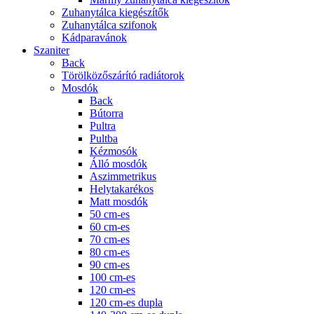
Zuhanytálca kiegészítők
Zuhanytálca szifonok
Kádparavánok
Szaniter
Back
Törölközőszárító radiátorok
Mosdók
Back
Bútorra
Pultra
Pultba
Kézmosók
Álló mosdók
Aszimmetrikus
Helytakarékos
Matt mosdók
50 cm-es
60 cm-es
70 cm-es
80 cm-es
90 cm-es
100 cm-es
120 cm-es
120 cm-es dupla