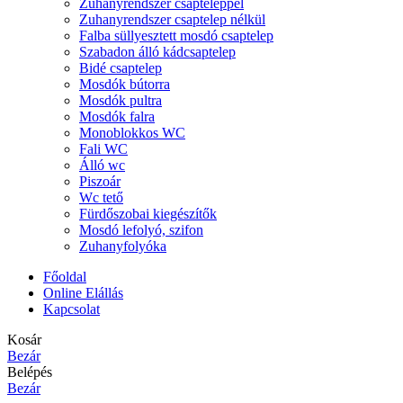
Zuhanyrendszer csapteleppel
Zuhanyrendszer csaptelep nélkül
Falba süllyesztett mosdó csaptelep
Szabadon álló kádcsaptelep
Bidé csaptelep
Mosdók bútorra
Mosdók pultra
Mosdók falra
Monoblokkos WC
Fali WC
Álló wc
Piszoár
Wc tető
Fürdőszobai kiegészítők
Mosdó lefolyó, szifon
Zuhanyfolyóka
Főoldal
Online Elállás
Kapcsolat
Kosár
Bezár
Belépés
Bezár