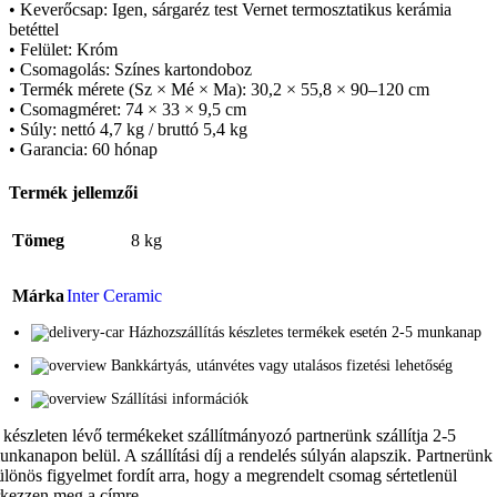
• Keverőcsap: Igen, sárgaréz test Vernet termosztatikus kerámia
betéttel
• Felület: Króm
• Csomagolás: Színes kartondoboz
• Termék mérete (Sz × Mé × Ma): 30,2 × 55,8 × 90–120 cm
• Csomagméret: 74 × 33 × 9,5 cm
• Súly: nettó 4,7 kg / bruttó 5,4 kg
• Garancia: 60 hónap
Termék jellemzői
Tömeg
8 kg
Márka
Inter Ceramic
Házhozszállítás készletes termékek esetén 2-5 munkanap
Bankkártyás, utánvétes vagy utalásos fizetési lehetőség
Szállítási információk
 készleten lévő termékeket szállítmányozó partnerünk szállítja 2-5
unkanapon belül. A szállítási díj a rendelés súlyán alapszik. Partnerünk
ülönös figyelmet fordít arra, hogy a megrendelt csomag sértetlenül
rkezzen meg a címre.