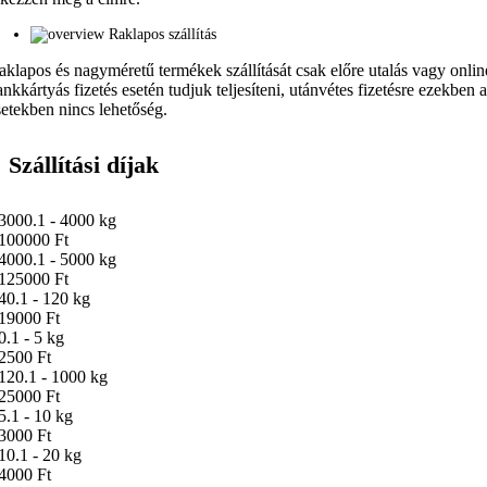
Raklapos szállítás
aklapos és nagyméretű termékek szállítását csak előre utalás vagy onlin
ankkártyás fizetés esetén tudjuk teljesíteni, utánvétes fizetésre ezekben 
setekben nincs lehetőség.
Szállítási díjak
3000.1 - 4000 kg
100000 Ft
4000.1 - 5000 kg
125000 Ft
40.1 - 120 kg
19000 Ft
0.1 - 5 kg
2500 Ft
120.1 - 1000 kg
25000 Ft
5.1 - 10 kg
3000 Ft
10.1 - 20 kg
4000 Ft