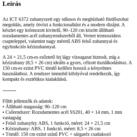
Leírás
Az ICT 6372 zuhanyszett egy stílusos és megbízható fürdőszobai
megoldás, amely ötvözi a funkcionalitást és a modern dizájnt. A
készlet egy krómozott kivitelű, 90–120 cm között állítható
rozsdamentes acél zuhanyrendszerből áll, Vernet termosztátos
csapteleppel, valamint nagy méretű ABS felső zuhannyal és
egyfunkciós kézizuhannyal.
A 24 × 21,5 cm-es esőztető fej lágy vízsugarat biztosít, míg a
kézizuhany (8,5 × 26 cm) ideális a gyors, célzott tisztálkodáshoz. A
150 cm-es ezüst PVC tömlő kellően hosszú a kényelmes
használathoz. A rendszer immobil kifolyóval rendelkezik, így
kompakt és esztétikus kialakítású.
⸻
Főbb jellemzők és adatok:
• Állítható magasság: 90–120 cm
• Csőrendszer: Rozsdamentes acél SS201, 40 × 14 mm, 1 mm
vastagság
• Felső zuhanyfej: ABS, 1 funkció, méret: 24 × 21,5 cm
• Kézizuhany: ABS, 1 funkció, méret: 8,5 × 26 cm
• Tömlő: 150 cm ezüst színű PVC + sárgaréz csatlakozó