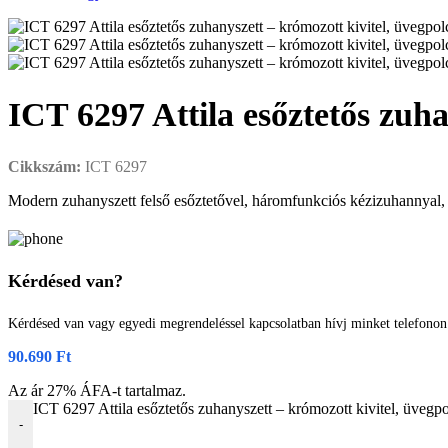
ICT 6297 Attila esőztetős zuha
Cikkszám:
ICT 6297
Modern zuhanyszett felső esőztetővel, háromfunkciós kézizuhannyal, fi
Kérdésed van?
Kérdésed van vagy egyedi megrendeléssel kapcsolatban hívj minket telefono
90.690
Ft
Az ár 27% ÁFA-t tartalmaz.
ICT 6297 Attila esőztetős zuhanyszett – krómozott kivitel, üvegp
-