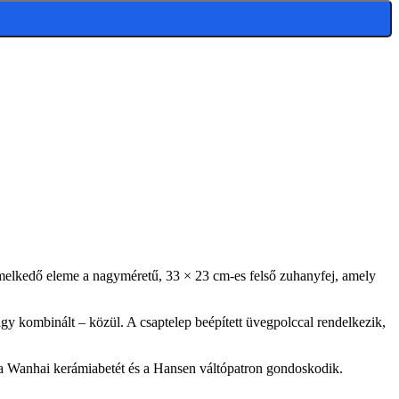
kiemelkedő eleme a nagyméretű, 33 × 23 cm-es felső zuhanyfej, amely
gy kombinált – közül. A csaptelep beépített üvegpolccal rendelkezik,
a Wanhai kerámiabetét és a Hansen váltópatron gondoskodik.