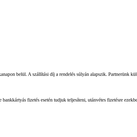
napon belül. A szállítási díj a rendelés súlyán alapszik. Partnerünk kü
bankkártyás fizetés esetén tudjuk teljesíteni, utánvétes fizetésre ezekb