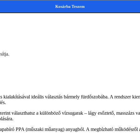
Kosárba Teszem
ítja.
kus kialakításával ideális választás bármely fürdőszobába. A rendszer 
lés.
zerint választhatsz a különböző vízsugarak – lágy esőztető, masszázs va
lására.
strapabíró PPA (műszaki műanyag) anyagból. A megbízható működésről 