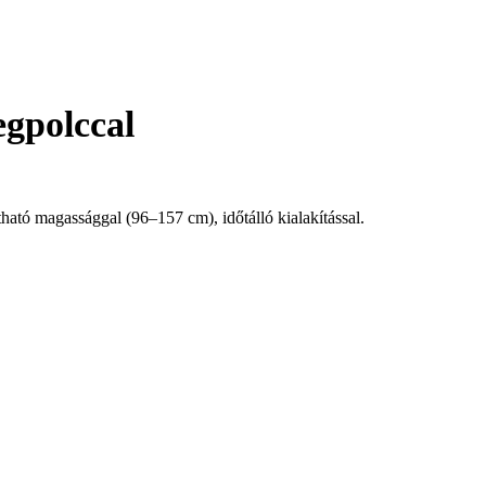
egpolccal
ható magassággal (96–157 cm), időtálló kialakítással.