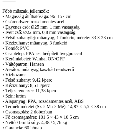
⸻
Főbb műszaki jellemzők:
• Magasság állíthatósága: 96–157 cm
• Csőrendszer: rozsdamentes acél
• Egyenes cső: Ø25 mm, 1 mm vastagság
• Ívelt cső: Ø22 mm, 0,8 mm vastagság
• Felső zuhanyfej: műanyag, 1 funkció, mérete: 33 × 23 cm
• Kézizuhany: műanyag, 3 funkció
• Tömlő: PVC
• Csaptelep: PPA test beépített üvegpolccal
• Kerámiabetét: Wanhai ON/OFF
• Váltópatron: Hansen
• Aerátor: műanyag kaszkád rendszerű
• Vízhozam:
• Felső zuhany: 9,42 l/perc
• Kézizuhany: 8,51 l/perc
• Teljes rendszer: 11,38 l/perc
• Szín: króm
• Alapanyag: PPA, rozsdamentes acél, ABS
• Termék méretei (Sz × Ma × Mé): 14,87 × 5,5 × 38 cm
• Csomagolás: 2 dobozban
• Fő csomagméret: 101,5 × 43 × 10,5 cm
• Nettó / bruttó súly: 4,38 / 5,76 kg
• Garancia: 60 hónap