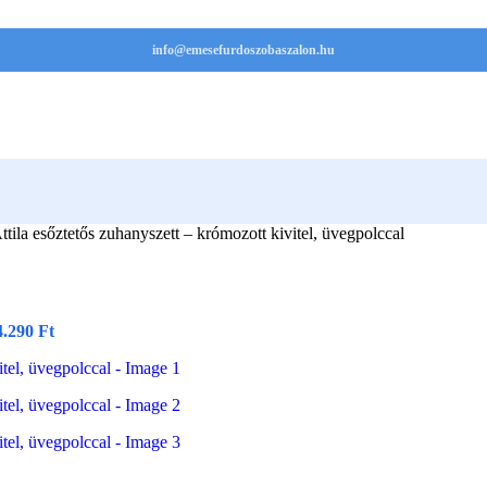
info@emesefurdoszobaszalon.hu
tila esőztetős zuhanyszett – krómozott kivitel, üvegpolccal
4.290
Ft