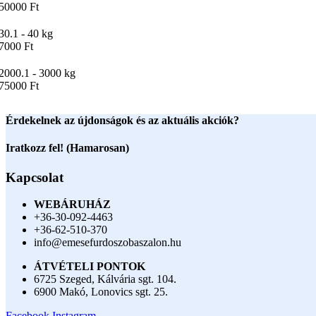
50000 Ft
30.1 - 40 kg
7000 Ft
2000.1 - 3000 kg
75000 Ft
Érdekelnek az újdonságok és az aktuális akciók?
Iratkozz fel! (Hamarosan)
Kapcsolat
WEBÁRUHÁZ
+36-30-092-4463
+36-62-510-370
info@emesefurdoszobaszalon.hu
ÁTVÉTELI PONTOK
6725 Szeged, Kálvária sgt. 104.​
6900 Makó, Lonovics sgt. 25.
Facebook
Instagram