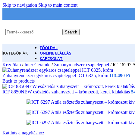
Skip to navigation
Skip to main content
Search
FŐOLDAL
KATEGÓRIÁK
ONLINE ELÁLLÁS
KAPCSOLAT
Kezdőlap
/
Inter Ceramic
/
Zuhanyrendszer csapteleppel
/
ICT 6297 At
Zuhanyrendszer egykaros csapteleppel ICT 6325, króm
113.490
Ft
Back to products
ICF 8850NEW esőztetős zuhanyszett – krómozott, kerek kialakítás
5
Kattints a nagyításhoz