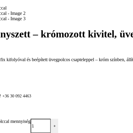
nyszett – krómozott kivitel, üv
x kifolyóval és beépített üvegpolcos csapteleppel – króm színben, állít
n! +36 30 092 4463
olccal mennyiség
+