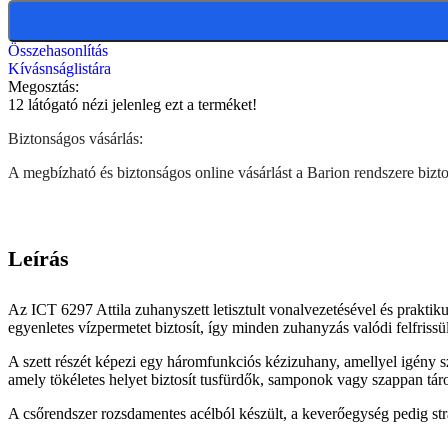
Összehasonlítás
Kívásnságlistára
Megosztás:
12
látógató nézi jelenleg ezt a terméket!
Biztonságos vásárlás:
A megbízható és biztonságos online vásárlást a Barion rendszere biztos
Leírás
Az ICT 6297 Attila zuhanyszett letisztult vonalvezetésével és prakti
egyenletes vízpermetet biztosít, így minden zuhanyzás valódi felfrissü
A szett részét képezi egy háromfunkciós kézizuhany, amellyel igény s
amely tökéletes helyet biztosít tusfürdők, samponok vagy szappan táro
A csőrendszer rozsdamentes acélból készült, a keverőegység pedig 