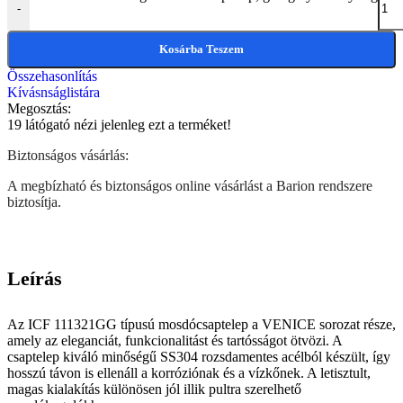
-
Kosárba Teszem
Összehasonlítás
Kívásnságlistára
Megosztás:
19
látógató nézi jelenleg ezt a terméket!
Biztonságos vásárlás:
A megbízható és biztonságos online vásárlást a Barion rendszere
biztosítja.
Leírás
Az ICF 111321GG típusú mosdócsaptelep a VENICE sorozat része,
amely az eleganciát, funkcionalitást és tartósságot ötvözi. A
csaptelep kiváló minőségű SS304 rozsdamentes acélból készült, így
hosszú távon is ellenáll a korróziónak és a vízkőnek. A letisztult,
magas kialakítás különösen jól illik pultra szerelhető