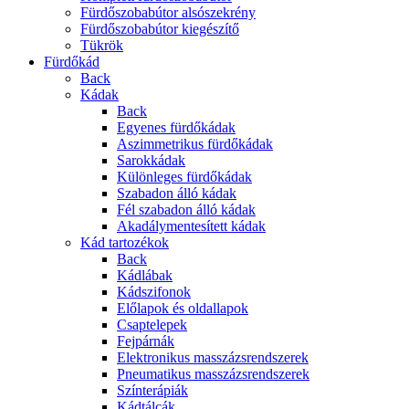
Fürdőszobabútor alsószekrény
Fürdőszobabútor kiegészítő
Tükrök
Fürdőkád
Back
Kádak
Back
Egyenes fürdőkádak
Aszimmetrikus fürdőkádak
Sarokkádak
Különleges fürdőkádak
Szabadon álló kádak
Fél szabadon álló kádak
Akadálymentesített kádak
Kád tartozékok
Back
Kádlábak
Kádszifonok
Előlapok és oldallapok
Csaptelepek
Fejpárnák
Elektronikus masszázsrendszerek
Pneumatikus masszázsrendszerek
Színterápiák
Kádtálcák