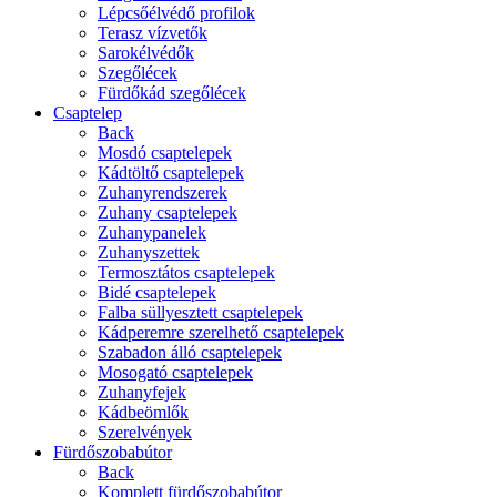
Lépcsőélvédő profilok
Terasz vízvetők
Sarokélvédők
Szegőlécek
Fürdőkád szegőlécek
Csaptelep
Back
Mosdó csaptelepek
Kádtöltő csaptelepek
Zuhanyrendszerek
Zuhany csaptelepek
Zuhanypanelek
Zuhanyszettek
Termosztátos csaptelepek
Bidé csaptelepek
Falba süllyesztett csaptelepek
Kádperemre szerelhető csaptelepek
Szabadon álló csaptelepek
Mosogató csaptelepek
Zuhanyfejek
Kádbeömlők
Szerelvények
Fürdőszobabútor
Back
Komplett fürdőszobabútor