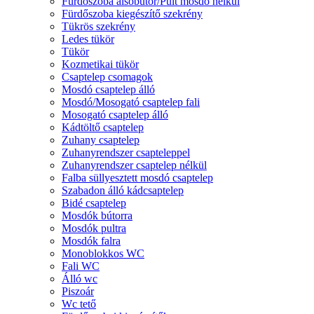
Fürdőszoba alsóbútor/Pult mosdó nélkül
Fürdőszoba kiegészítő szekrény
Tükrös szekrény
Ledes tükör
Tükör
Kozmetikai tükör
Csaptelep csomagok
Mosdó csaptelep álló
Mosdó/Mosogató csaptelep fali
Mosogató csaptelep álló
Kádtöltő csaptelep
Zuhany csaptelep
Zuhanyrendszer csapteleppel
Zuhanyrendszer csaptelep nélkül
Falba süllyesztett mosdó csaptelep
Szabadon álló kádcsaptelep
Bidé csaptelep
Mosdók bútorra
Mosdók pultra
Mosdók falra
Monoblokkos WC
Fali WC
Álló wc
Piszoár
Wc tető