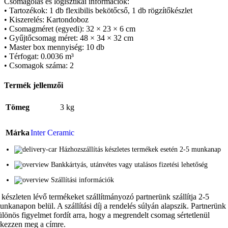
Csomagolás és logisztikai információk:
• Tartozékok: 1 db flexibilis bekötőcső, 1 db rögzítőkészlet
• Kiszerelés: Kartondoboz
• Csomagméret (egyedi): 32 × 23 × 6 cm
• Gyűjtőcsomag méret: 48 × 34 × 32 cm
• Master box mennyiség: 10 db
• Térfogat: 0.0036 m³
• Csomagok száma: 2
Termék jellemzői
Tömeg
3 kg
Márka
Inter Ceramic
Házhozszállítás készletes termékek esetén 2-5 munkanap
Bankkártyás, utánvétes vagy utalásos fizetési lehetőség
Szállítási információk
 készleten lévő termékeket szállítmányozó partnerünk szállítja 2-5
unkanapon belül. A szállítási díj a rendelés súlyán alapszik. Partnerünk
ülönös figyelmet fordít arra, hogy a megrendelt csomag sértetlenül
rkezzen meg a címre.