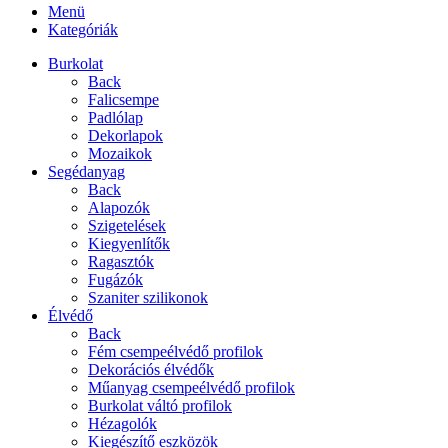
Menü
Kategóriák
Burkolat
Back
Falicsempe
Padlólap
Dekorlapok
Mozaikok
Segédanyag
Back
Alapozók
Szigetelések
Kiegyenlítők
Ragasztók
Fugázók
Szaniter szilikonok
Élvédő
Back
Fém csempeélvédő profilok
Dekorációs élvédők
Műanyag csempeélvédő profilok
Burkolat váltó profilok
Hézagolók
Kiegészítő eszközök