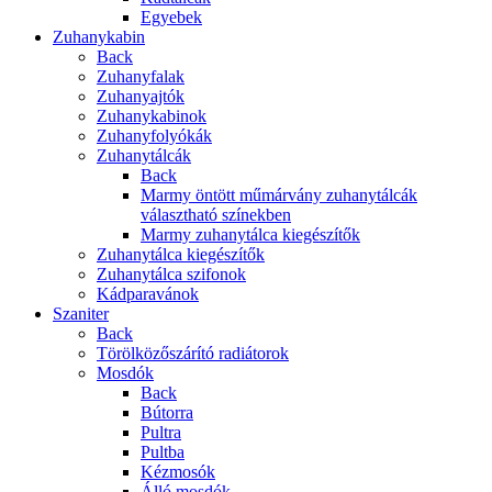
Egyebek
Zuhanykabin
Back
Zuhanyfalak
Zuhanyajtók
Zuhanykabinok
Zuhanyfolyókák
Zuhanytálcák
Back
Marmy öntött műmárvány zuhanytálcák
választható színekben
Marmy zuhanytálca kiegészítők
Zuhanytálca kiegészítők
Zuhanytálca szifonok
Kádparavánok
Szaniter
Back
Törölközőszárító radiátorok
Mosdók
Back
Bútorra
Pultra
Pultba
Kézmosók
Álló mosdók