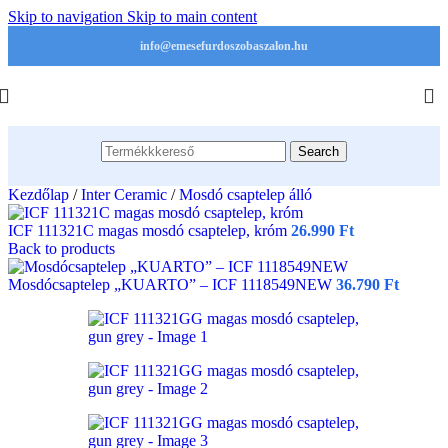
Skip to navigation
Skip to main content
info@emesefurdoszobaszalon.hu
Search
Kezdőlap
/
Inter Ceramic
/
Mosdó csaptelep álló
ICF 111321C magas mosdó csaptelep, króm
26.990
Ft
Back to products
Mosdócsaptelep „KUARTO” – ICF 1118549NEW
36.790
Ft