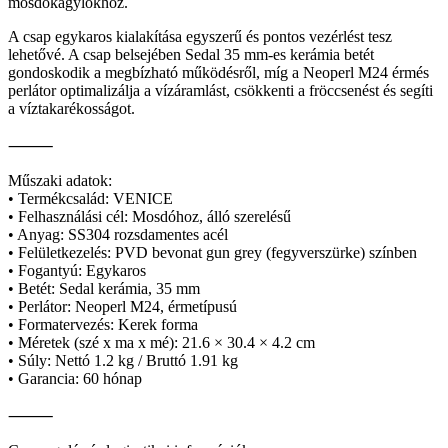
mosdókagylókhoz.
A csap egykaros kialakítása egyszerű és pontos vezérlést tesz
lehetővé. A csap belsejében Sedal 35 mm-es kerámia betét
gondoskodik a megbízható működésről, míg a Neoperl M24 érmés
perlátor optimalizálja a vízáramlást, csökkenti a fröccsenést és segíti
a víztakarékosságot.
⸻
Műszaki adatok:
• Termékcsalád: VENICE
• Felhasználási cél: Mosdóhoz, álló szerelésű
• Anyag: SS304 rozsdamentes acél
• Felületkezelés: PVD bevonat gun grey (fegyverszürke) színben
• Fogantyú: Egykaros
• Betét: Sedal kerámia, 35 mm
• Perlátor: Neoperl M24, érmetípusú
• Formatervezés: Kerek forma
• Méretek (szé x ma x mé): 21.6 × 30.4 × 4.2 cm
• Súly: Nettó 1.2 kg / Bruttó 1.91 kg
• Garancia: 60 hónap
⸻