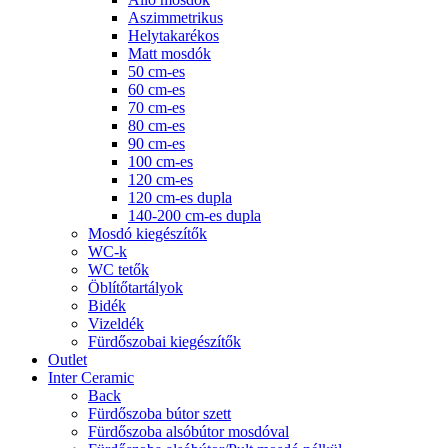
Aszimmetrikus
Helytakarékos
Matt mosdók
50 cm-es
60 cm-es
70 cm-es
80 cm-es
90 cm-es
100 cm-es
120 cm-es
120 cm-es dupla
140-200 cm-es dupla
Mosdó kiegészítők
WC-k
WC tetők
Öblítőtartályok
Bidék
Vizeldék
Fürdőszobai kiegészítők
Outlet
Inter Ceramic
Back
Fürdőszoba bútor szett
Fürdőszoba alsóbútor mosdóval