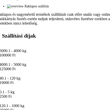
Raklapos szállítás
aklapos és nagyméretű termékek szállítását csak előre utalás vagy onlin
ankkártyás fizetés esetén tudjuk teljesíteni, utánvétes fizetésre ezekben 
setekben nincs lehetőség.
Szállítási díjak
3000.1 - 4000 kg
100000 Ft
4000.1 - 5000 kg
125000 Ft
40.1 - 120 kg
19000 Ft
0.1 - 5 kg
2500 Ft
120.1 - 1000 kg