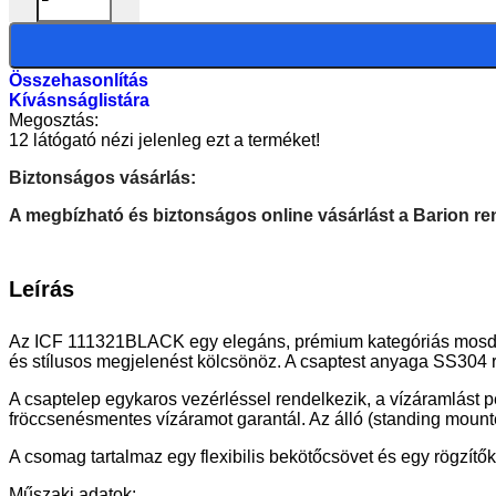
Összehasonlítás
Kívásnságlistára
Megosztás:
12
látógató nézi jelenleg ezt a terméket!
Biztonságos vásárlás:
A megbízható és biztonságos online vásárlást a Barion ren
Leírás
Az ICF 111321BLACK egy elegáns, prémium kategóriás mosdócsa
és stílusos megjelenést kölcsönöz. A csaptest anyaga SS304 ro
A csaptelep egykaros vezérléssel rendelkezik, a vízáramlást 
fröccsenésmentes vízáramot garantál. Az álló (standing moun
A csomag tartalmaz egy flexibilis bekötőcsövet és egy rögzítőkés
Műszaki adatok: