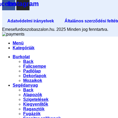
acebook
Instagram
Adatvédelmi irányelvek
Általános szerződési feltét
Emesefurdoszobaszalon.hu. 2025 Minden jog fenntartva.
Menü
Kategóriák
Burkolat
Back
Falicsempe
Padlólap
Dekorlapok
Mozaikok
Segédanyag
Back
Alapozók
Szigetelések
Kiegyenlítők
Ragasztók
Fugázók