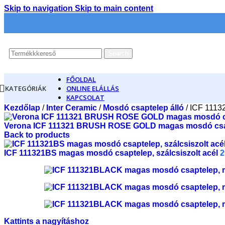
Skip to navigation
Skip to main content
Search
FŐOLDAL
KATEGÓRIÁK
ONLINE ELÁLLÁS
KAPCSOLAT
Kezdőlap
/
Inter Ceramic
/
Mosdó csaptelep álló
/
ICF 1113
Verona ICF 111321 BRUSH ROSE GOLD magas mosdó csapt
Back to products
ICF 111321BS magas mosdó csaptelep, szálcsiszolt acél
2
Kattints a nagyításhoz