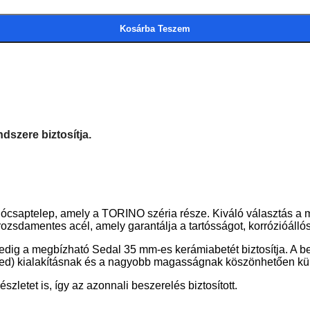
Kosárba Teszem
dszere biztosítja.
ptelep, amely a TORINO széria része. Kiváló választás a mode
zsdamentes acél, amely garantálja a tartósságot, korrózióállós
pedig a megbízható Sedal 35 mm-es kerámiabetét biztosítja. A b
ted) kialakításnak és a nagyobb magasságnak köszönhetően külö
zletet is, így az azonnali beszerelés biztosított.