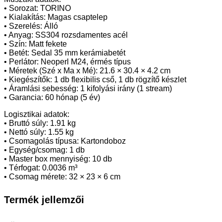
• Sorozat: TORINO
• Kialakítás: Magas csaptelep
• Szerelés: Álló
• Anyag: SS304 rozsdamentes acél
• Szín: Matt fekete
• Betét: Sedal 35 mm kerámiabetét
• Perlátor: Neoperl M24, érmés típus
• Méretek (Szé x Ma x Mé): 21.6 × 30.4 × 4.2 cm
• Kiegészítők: 1 db flexibilis cső, 1 db rögzítő készlet
• Áramlási sebesség: 1 kifolyási irány (1 stream)
• Garancia: 60 hónap (5 év)
Logisztikai adatok:
• Bruttó súly: 1.91 kg
• Nettó súly: 1.55 kg
• Csomagolás típusa: Kartondoboz
• Egység/csomag: 1 db
• Master box mennyiség: 10 db
• Térfogat: 0.0036 m³
• Csomag mérete: 32 × 23 × 6 cm
Termék jellemzői