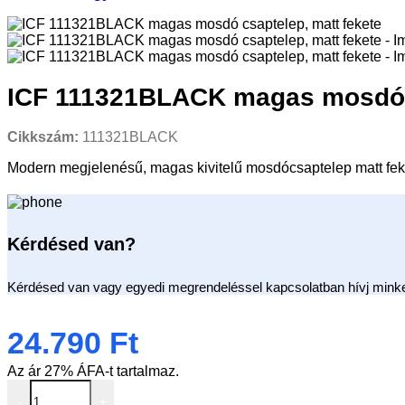
ICF 111321BLACK magas mosdó c
Cikkszám:
111321BLACK
Modern megjelenésű, magas kivitelű mosdócsaptelep matt fek
Kérdésed van?
Kérdésed van vagy egyedi megrendeléssel kapcsolatban hívj minke
24.790
Ft
Az ár 27% ÁFA-t tartalmaz.
ICF 111321BLACK magas mosdó csaptelep, matt fekete menn
-
+