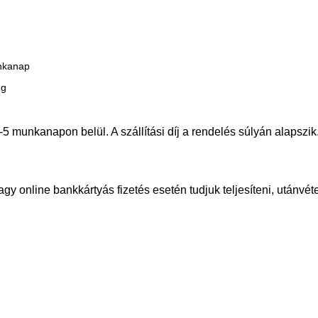
unkanap
ég
-5 munkanapon belül. A szállítási díj a rendelés súlyán alapszik
gy online bankkártyás fizetés esetén tudjuk teljesíteni, utánvé