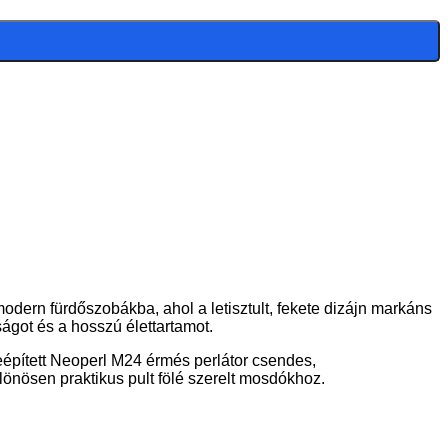
rn fürdőszobákba, ahol a letisztult, fekete dizájn markáns
ágot és a hosszú élettartamot.
eépített Neoperl M24 érmés perlátor csendes,
nösen praktikus pult fölé szerelt mosdókhoz.