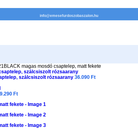
info@emesefurdoszobaszalon.hu
21BLACK magas mosdó csaptelep, matt fekete
elep, szálcsiszolt rózsaarany
36.090
Ft
9.290
Ft