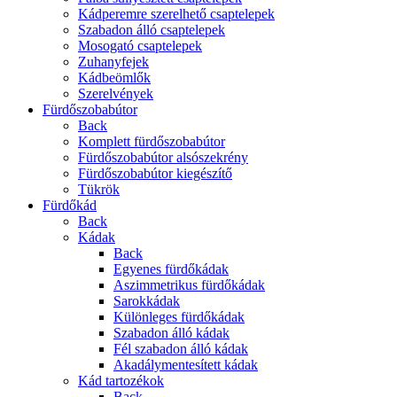
Kádperemre szerelhető csaptelepek
Szabadon álló csaptelepek
Mosogató csaptelepek
Zuhanyfejek
Kádbeömlők
Szerelvények
Fürdőszobabútor
Back
Komplett fürdőszobabútor
Fürdőszobabútor alsószekrény
Fürdőszobabútor kiegészítő
Tükrök
Fürdőkád
Back
Kádak
Back
Egyenes fürdőkádak
Aszimmetrikus fürdőkádak
Sarokkádak
Különleges fürdőkádak
Szabadon álló kádak
Fél szabadon álló kádak
Akadálymentesített kádak
Kád tartozékok
Back