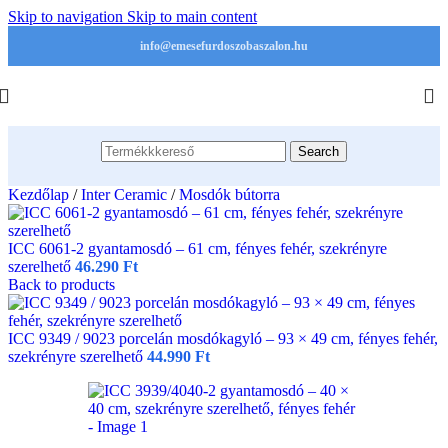
Skip to navigation
Skip to main content
info@emesefurdoszobaszalon.hu
Search
Kezdőlap
/
Inter Ceramic
/
Mosdók bútorra
ICC 6061-2 gyantamosdó – 61 cm, fényes fehér, szekrényre
szerelhető
46.290
Ft
Back to products
ICC 9349 / 9023 porcelán mosdókagyló – 93 × 49 cm, fényes fehér,
szekrényre szerelhető
44.990
Ft