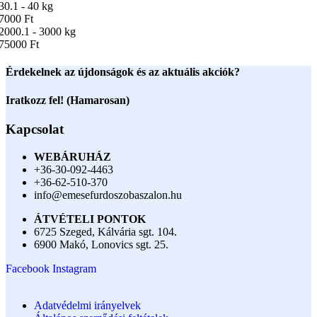
30.1 - 40 kg
7000 Ft
2000.1 - 3000 kg
75000 Ft
Érdekelnek az újdonságok és az aktuális akciók?
Iratkozz fel! (Hamarosan)
Kapcsolat
WEBÁRUHÁZ
+36-30-092-4463
+36-62-510-370
info@emesefurdoszobaszalon.hu
ÁTVÉTELI PONTOK
6725 Szeged, Kálvária sgt. 104.​
6900 Makó, Lonovics sgt. 25.
Facebook
Instagram
Adatvédelmi irányelvek