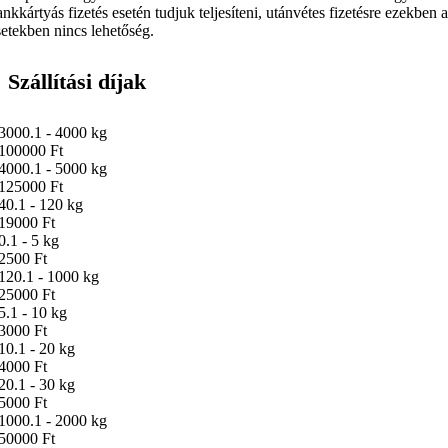
ankkártyás fizetés esetén tudjuk teljesíteni, utánvétes fizetésre ezekben 
setekben nincs lehetőség.
Szállítási díjak
3000.1 - 4000 kg
100000 Ft
4000.1 - 5000 kg
125000 Ft
40.1 - 120 kg
19000 Ft
0.1 - 5 kg
2500 Ft
120.1 - 1000 kg
25000 Ft
5.1 - 10 kg
3000 Ft
10.1 - 20 kg
4000 Ft
20.1 - 30 kg
5000 Ft
1000.1 - 2000 kg
50000 Ft