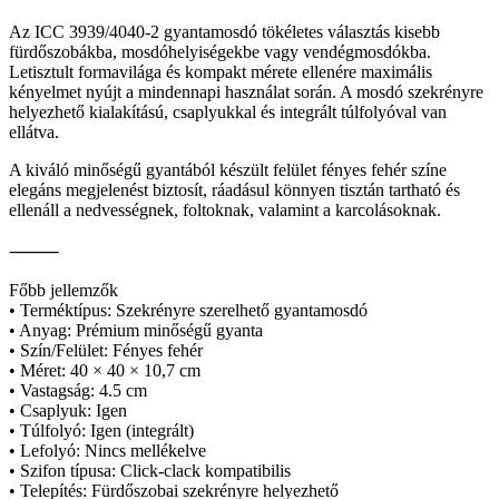
Az ICC 3939/4040-2 gyantamosdó tökéletes választás kisebb
fürdőszobákba, mosdóhelyiségekbe vagy vendégmosdókba.
Letisztult formavilága és kompakt mérete ellenére maximális
kényelmet nyújt a mindennapi használat során. A mosdó szekrényre
helyezhető kialakítású, csaplyukkal és integrált túlfolyóval van
ellátva.
A kiváló minőségű gyantából készült felület fényes fehér színe
elegáns megjelenést biztosít, ráadásul könnyen tisztán tartható és
ellenáll a nedvességnek, foltoknak, valamint a karcolásoknak.
⸻
Főbb jellemzők
• Terméktípus: Szekrényre szerelhető gyantamosdó
• Anyag: Prémium minőségű gyanta
• Szín/Felület: Fényes fehér
• Méret: 40 × 40 × 10,7 cm
• Vastagság: 4.5 cm
• Csaplyuk: Igen
• Túlfolyó: Igen (integrált)
• Lefolyó: Nincs mellékelve
• Szifon típusa: Click-clack kompatibilis
• Telepítés: Fürdőszobai szekrényre helyezhető