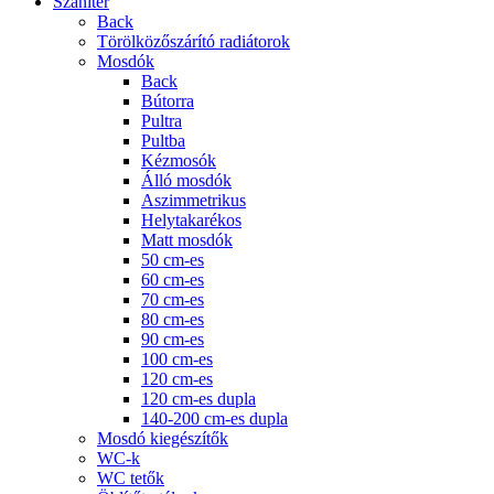
Szaniter
Back
Törölközőszárító radiátorok
Mosdók
Back
Bútorra
Pultra
Pultba
Kézmosók
Álló mosdók
Aszimmetrikus
Helytakarékos
Matt mosdók
50 cm-es
60 cm-es
70 cm-es
80 cm-es
90 cm-es
100 cm-es
120 cm-es
120 cm-es dupla
140-200 cm-es dupla
Mosdó kiegészítők
WC-k
WC tetők