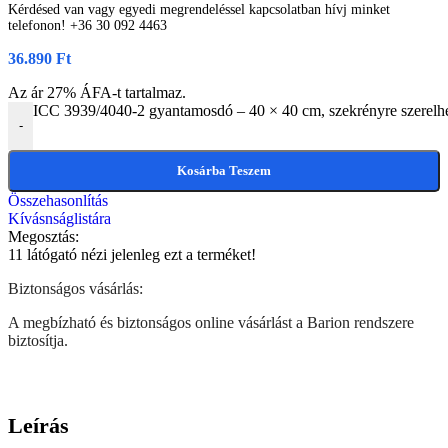
Kérdésed van vagy egyedi megrendeléssel kapcsolatban hívj minket
telefonon! +36 30 092 4463
36.890
Ft
Az ár 27% ÁFA-t tartalmaz.
ICC 3939/4040-2 gyantamosdó – 40 × 40 cm, szekrényre szerelhe
-
Kosárba Teszem
Összehasonlítás
Kívásnságlistára
Megosztás:
11
látógató nézi jelenleg ezt a terméket!
Biztonságos vásárlás:
A megbízható és biztonságos online vásárlást a Barion rendszere
biztosítja.
Leírás