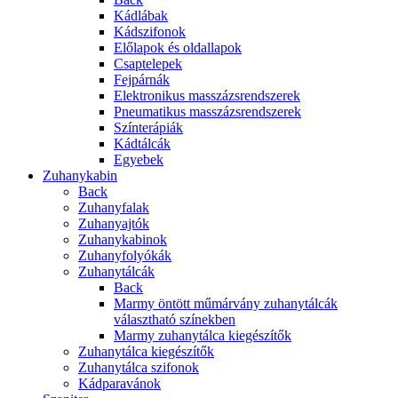
Kádlábak
Kádszifonok
Előlapok és oldallapok
Csaptelepek
Fejpárnák
Elektronikus masszázsrendszerek
Pneumatikus masszázsrendszerek
Színterápiák
Kádtálcák
Egyebek
Zuhanykabin
Back
Zuhanyfalak
Zuhanyajtók
Zuhanykabinok
Zuhanyfolyókák
Zuhanytálcák
Back
Marmy öntött műmárvány zuhanytálcák
választható színekben
Marmy zuhanytálca kiegészítők
Zuhanytálca kiegészítők
Zuhanytálca szifonok
Kádparavánok