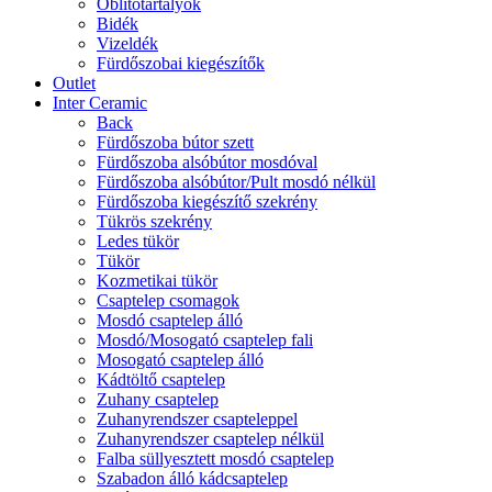
Öblítőtartályok
Bidék
Vizeldék
Fürdőszobai kiegészítők
Outlet
Inter Ceramic
Back
Fürdőszoba bútor szett
Fürdőszoba alsóbútor mosdóval
Fürdőszoba alsóbútor/Pult mosdó nélkül
Fürdőszoba kiegészítő szekrény
Tükrös szekrény
Ledes tükör
Tükör
Kozmetikai tükör
Csaptelep csomagok
Mosdó csaptelep álló
Mosdó/Mosogató csaptelep fali
Mosogató csaptelep álló
Kádtöltő csaptelep
Zuhany csaptelep
Zuhanyrendszer csapteleppel
Zuhanyrendszer csaptelep nélkül
Falba süllyesztett mosdó csaptelep
Szabadon álló kádcsaptelep