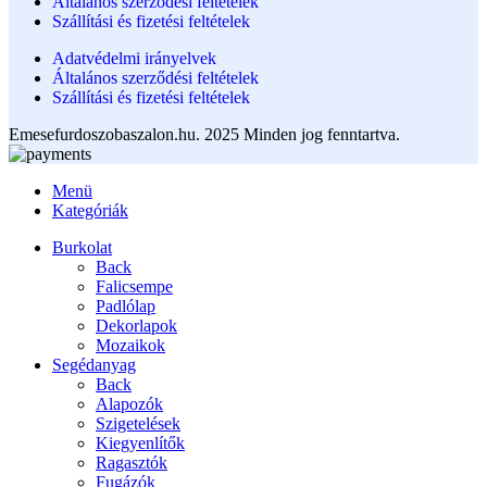
Általános szerződési feltételek
Szállítási és fizetési feltételek
Adatvédelmi irányelvek
Általános szerződési feltételek
Szállítási és fizetési feltételek
Emesefurdoszobaszalon.hu. 2025 Minden jog fenntartva.
Menü
Kategóriák
Burkolat
Back
Falicsempe
Padlólap
Dekorlapok
Mozaikok
Segédanyag
Back
Alapozók
Szigetelések
Kiegyenlítők
Ragasztók
Fugázók