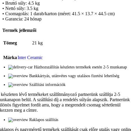
• Bruttó súly: 4.5 kg
• Nettó súly: 3.5 kg
• Csomagolás: 1 darab/karton (méret: 41.5 × 13.7 × 44.5 cm)
• Garancia: 24 hónap
Termék jellemzői
Tömeg
21 kg
Márka
Inter Ceramic
Házhozszállítás készletes termékek esetén 2-5 munkanap
Bankkártyás, utánvétes vagy utalásos fizetési lehetőség
Szállítási információk
 készleten lévő termékeket szállítmányozó partnerünk szállítja 2-5
unkanapon belül. A szállítási díj a rendelés súlyán alapszik. Partnerünk
ülönös figyelmet fordít arra, hogy a megrendelt csomag sértetlenül
rkezzen meg a címre.
Raklapos szállítás
aklapos és nagyméretű termékek szállítását csak előre utalás vagy onlin