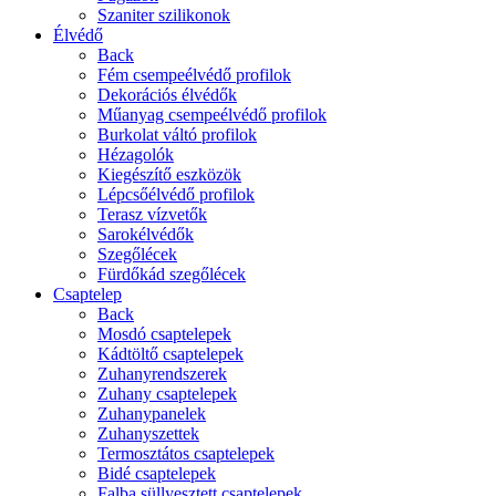
Szaniter szilikonok
Élvédő
Back
Fém csempeélvédő profilok
Dekorációs élvédők
Műanyag csempeélvédő profilok
Burkolat váltó profilok
Hézagolók
Kiegészítő eszközök
Lépcsőélvédő profilok
Terasz vízvetők
Sarokélvédők
Szegőlécek
Fürdőkád szegőlécek
Csaptelep
Back
Mosdó csaptelepek
Kádtöltő csaptelepek
Zuhanyrendszerek
Zuhany csaptelepek
Zuhanypanelek
Zuhanyszettek
Termosztátos csaptelepek
Bidé csaptelepek
Falba süllyesztett csaptelepek