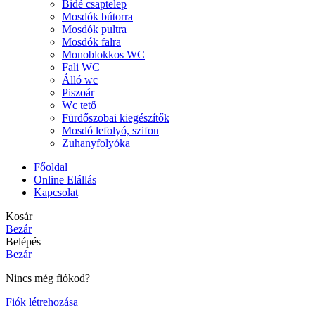
Bidé csaptelep
Mosdók bútorra
Mosdók pultra
Mosdók falra
Monoblokkos WC
Fali WC
Álló wc
Piszoár
Wc tető
Fürdőszobai kiegészítők
Mosdó lefolyó, szifon
Zuhanyfolyóka
Főoldal
Online Elállás
Kapcsolat
Kosár
Bezár
Belépés
Bezár
Nincs még fiókod?
Fiók létrehozása