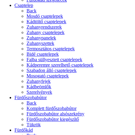
Csaptelep
Back
Mosdó csaptelepek
Kádtöltő csaptelepek
Zuhanyrendszerek
Zuhany csaptelepek
Zuhanypanelek
Zuhanyszettek
Termosztátos csaptelepek
Bidé csaptelepek
Falba süllyesztett csaptelepek
Kádperemre szerelhető csaptelepek
Szabadon álló csaptelepek
Mosogató csaptelepek
Zuhanyfejek
Kádbeömlők
Szerelvények
Fürdőszobabútor
Back
Komplett fürdőszobabútor
Fürdőszobabútor alsószekrény
Fürdőszobabútor kiegészítő
Tükrök
Fürdőkád