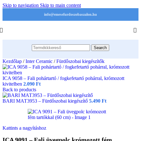
Skip to navigation
Skip to main content
info@emesefurdoszobaszalon.hu
Search
Kezdőlap
/
Inter Ceramic
/
Fürdőszobai kiegészítők
ICA 9058 – Fali pohártartó / fogkefetartó pohárral, krómozott
kivitelben
2.090
Ft
Back to products
BARI MАТ3953 – Fürdőszobai kiegészítő
5.490
Ft
Kattints a nagyításhoz
ICA 9091 – Fali üvegpolc krómozott fém