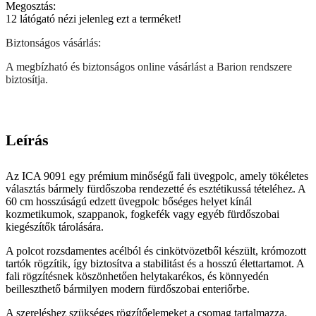
Megosztás:
12
látógató nézi jelenleg ezt a terméket!
Biztonságos vásárlás:
A megbízható és biztonságos online vásárlást a Barion rendszere
biztosítja.
Leírás
Az ICA 9091 egy prémium minőségű fali üvegpolc, amely tökéletes
választás bármely fürdőszoba rendezetté és esztétikussá tételéhez. A
60 cm hosszúságú edzett üvegpolc bőséges helyet kínál
kozmetikumok, szappanok, fogkefék vagy egyéb fürdőszobai
kiegészítők tárolására.
A polcot rozsdamentes acélból és cinkötvözetből készült, krómozott
tartók rögzítik, így biztosítva a stabilitást és a hosszú élettartamot. A
fali rögzítésnek köszönhetően helytakarékos, és könnyedén
beilleszthető bármilyen modern fürdőszobai enteriőrbe.
A szereléshez szükséges rögzítőelemeket a csomag tartalmazza.