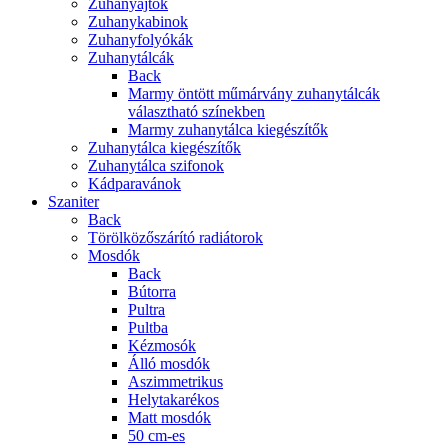
Zuhanyajtók
Zuhanykabinok
Zuhanyfolyókák
Zuhanytálcák
Back
Marmy öntött műmárvány zuhanytálcák
választható színekben
Marmy zuhanytálca kiegészítők
Zuhanytálca kiegészítők
Zuhanytálca szifonok
Kádparavánok
Szaniter
Back
Törölközőszárító radiátorok
Mosdók
Back
Bútorra
Pultra
Pultba
Kézmosók
Álló mosdók
Aszimmetrikus
Helytakarékos
Matt mosdók
50 cm-es