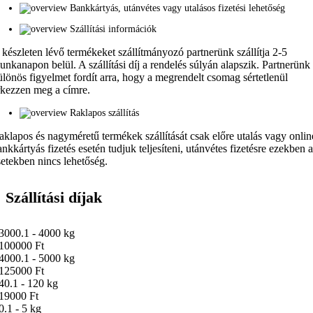
Bankkártyás, utánvétes vagy utalásos fizetési lehetőség
Szállítási információk
 készleten lévő termékeket szállítmányozó partnerünk szállítja 2-5
unkanapon belül. A szállítási díj a rendelés súlyán alapszik. Partnerünk
ülönös figyelmet fordít arra, hogy a megrendelt csomag sértetlenül
rkezzen meg a címre.
Raklapos szállítás
aklapos és nagyméretű termékek szállítását csak előre utalás vagy onlin
ankkártyás fizetés esetén tudjuk teljesíteni, utánvétes fizetésre ezekben 
setekben nincs lehetőség.
Szállítási díjak
3000.1 - 4000 kg
100000 Ft
4000.1 - 5000 kg
125000 Ft
40.1 - 120 kg
19000 Ft
0.1 - 5 kg