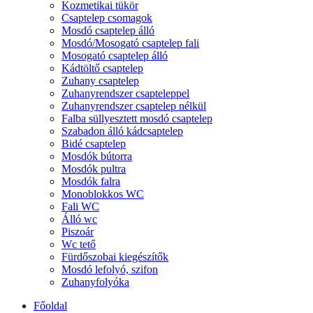
Kozmetikai tükör
Csaptelep csomagok
Mosdó csaptelep álló
Mosdó/Mosogató csaptelep fali
Mosogató csaptelep álló
Kádtöltő csaptelep
Zuhany csaptelep
Zuhanyrendszer csapteleppel
Zuhanyrendszer csaptelep nélkül
Falba süllyesztett mosdó csaptelep
Szabadon álló kádcsaptelep
Bidé csaptelep
Mosdók bútorra
Mosdók pultra
Mosdók falra
Monoblokkos WC
Fali WC
Álló wc
Piszoár
Wc tető
Fürdőszobai kiegészítők
Mosdó lefolyó, szifon
Zuhanyfolyóka
Főoldal