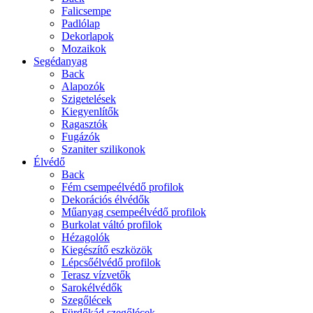
Falicsempe
Padlólap
Dekorlapok
Mozaikok
Segédanyag
Back
Alapozók
Szigetelések
Kiegyenlítők
Ragasztók
Fugázók
Szaniter szilikonok
Élvédő
Back
Fém csempeélvédő profilok
Dekorációs élvédők
Műanyag csempeélvédő profilok
Burkolat váltó profilok
Hézagolók
Kiegészítő eszközök
Lépcsőélvédő profilok
Terasz vízvetők
Sarokélvédők
Szegőlécek
Fürdőkád szegőlécek