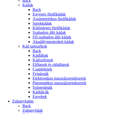
Back
Kádak
Back
Egyenes fürdőkádak
Aszimmetrikus fürdőkádak
Sarokkádak
Különleges fürdőkádak
Szabadon álló kádak
Fél szabadon álló kádak
Akadálymentesített kádak
Kád tartozékok
Back
Kádlábak
Kádszifonok
Előlapok és oldallapok
Csaptelepek
Fejpárnák
Elektronikus masszázsrendszerek
Pneumatikus masszázsrendszerek
Színterápiák
Kádtálcák
Egyebek
Zuhanykabin
Back
Zuhanyfalak