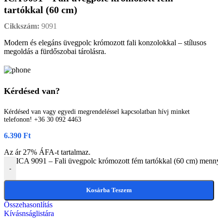
tartókkal (60 cm)
Cikkszám:
9091
Modern és elegáns üvegpolc krómozott fali konzolokkal – stílusos
megoldás a fürdőszobai tárolásra.
Kérdésed van?
Kérdésed van vagy egyedi megrendeléssel kapcsolatban hívj minket
telefonon! +36 30 092 4463
6.390
Ft
Az ár 27% ÁFA-t tartalmaz.
ICA 9091 – Fali üvegpolc krómozott fém tartókkal (60 cm) menn
-
Kosárba Teszem
Összehasonlítás
Kívásnságlistára