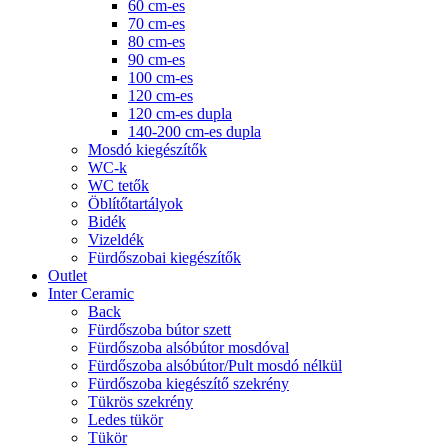
60 cm-es
70 cm-es
80 cm-es
90 cm-es
100 cm-es
120 cm-es
120 cm-es dupla
140-200 cm-es dupla
Mosdó kiegészítők
WC-k
WC tetők
Öblítőtartályok
Bidék
Vizeldék
Fürdőszobai kiegészítők
Outlet
Inter Ceramic
Back
Fürdőszoba bútor szett
Fürdőszoba alsóbútor mosdóval
Fürdőszoba alsóbútor/Pult mosdó nélkül
Fürdőszoba kiegészítő szekrény
Tükrös szekrény
Ledes tükör
Tükör