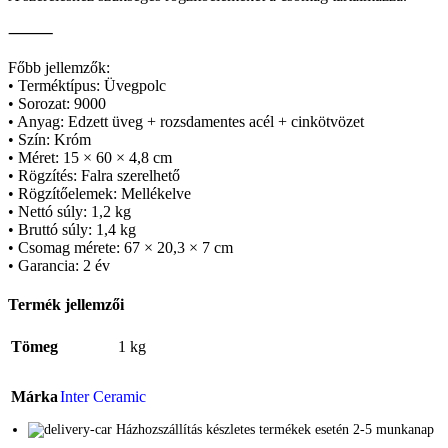
⸻
Főbb jellemzők:
• Terméktípus: Üvegpolc
• Sorozat: 9000
• Anyag: Edzett üveg + rozsdamentes acél + cinkötvözet
• Szín: Króm
• Méret: 15 × 60 × 4,8 cm
• Rögzítés: Falra szerelhető
• Rögzítőelemek: Mellékelve
• Nettó súly: 1,2 kg
• Bruttó súly: 1,4 kg
• Csomag mérete: 67 × 20,3 × 7 cm
• Garancia: 2 év
Termék jellemzői
Tömeg
1 kg
Márka
Inter Ceramic
Házhozszállítás készletes termékek esetén 2-5 munkanap