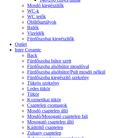
Mosdó kiegészítők
WC-k
WC tetők
Öblítőtartályok
Bidék
Vizeldék
Fürdőszobai kiegészítők
Outlet
Inter Ceramic
Back
Fürdőszoba bútor szett
Fürdőszoba alsóbútor mosdóval
Fürdőszoba alsóbútor/Pult mosdó nélkül
Fürdőszoba kiegészítő szekrény
Tükrös szekrény
Ledes tükör
Tükör
Kozmetikai tükör
Csaptelep csomagok
Mosdó csaptelep álló
Mosdó/Mosogató csaptelep fali
Mosogató csaptelep álló
Kádtöltő csaptelep
Zuhany csaptelep