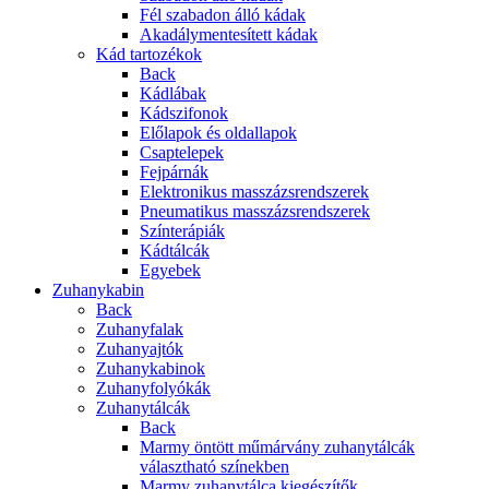
Fél szabadon álló kádak
Akadálymentesített kádak
Kád tartozékok
Back
Kádlábak
Kádszifonok
Előlapok és oldallapok
Csaptelepek
Fejpárnák
Elektronikus masszázsrendszerek
Pneumatikus masszázsrendszerek
Színterápiák
Kádtálcák
Egyebek
Zuhanykabin
Back
Zuhanyfalak
Zuhanyajtók
Zuhanykabinok
Zuhanyfolyókák
Zuhanytálcák
Back
Marmy öntött műmárvány zuhanytálcák
választható színekben
Marmy zuhanytálca kiegészítők