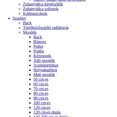
Zuhanytálca kiegészítők
Zuhanytálca szifonok
Kádparavánok
Szaniter
Back
Törölközőszárító radiátorok
Mosdók
Back
Bútorra
Pultra
Pultba
Kézmosók
Álló mosdók
Aszimmetrikus
Helytakarékos
Matt mosdók
50 cm-es
60 cm-es
70 cm-es
80 cm-es
90 cm-es
100 cm-es
120 cm-es
120 cm-es dupla
140-200 cm-es dupla