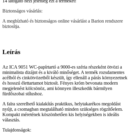
14
látógató nézi jelenleg ezt a terméket!
Biztonságos vásárlás:
A megbízható és biztonságos online vásárlást a Barion rendszere
biztosítja.
Leírás
Az ICA 9051 WC-papírtartó a 9000-es széria részeként ötvözi a
minimalista dizájnt és a kiváló minőséget. A termék rozsdamentes
acélból és cinkötvözetből készült, így ellenáll a párás környezetnek
és hosszú élettartamot biztosít. Fényes króm bevonata modern
megjelenést kölcsönöz, ami könnyen illeszkedik bármilyen
fürdőszobai stílushoz.
A falra szerelhető kialakítás praktikus, helytakarékos megoldást
nyújt, a csomagban megtalálható minden szükséges rögzítőelem.
Kompakt méretének köszönhetően kis helyiségekben is ideális
választás.
Tulajdonságok: