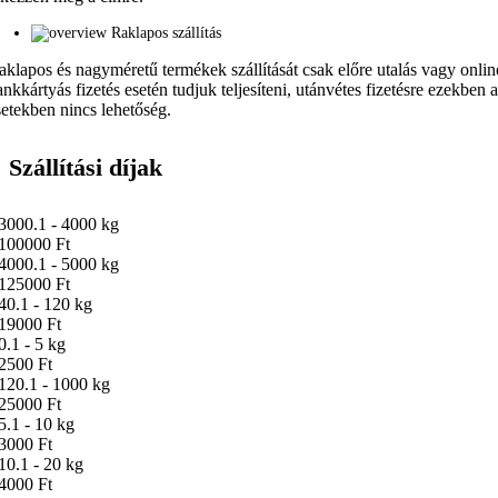
Raklapos szállítás
aklapos és nagyméretű termékek szállítását csak előre utalás vagy onlin
ankkártyás fizetés esetén tudjuk teljesíteni, utánvétes fizetésre ezekben 
setekben nincs lehetőség.
Szállítási díjak
3000.1 - 4000 kg
100000 Ft
4000.1 - 5000 kg
125000 Ft
40.1 - 120 kg
19000 Ft
0.1 - 5 kg
2500 Ft
120.1 - 1000 kg
25000 Ft
5.1 - 10 kg
3000 Ft
10.1 - 20 kg
4000 Ft