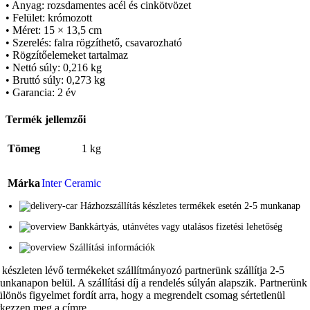
• Anyag: rozsdamentes acél és cinkötvözet
• Felület: krómozott
• Méret: 15 × 13,5 cm
• Szerelés: falra rögzíthető, csavarozható
• Rögzítőelemeket tartalmaz
• Nettó súly: 0,216 kg
• Bruttó súly: 0,273 kg
• Garancia: 2 év
Termék jellemzői
Tömeg
1 kg
Márka
Inter Ceramic
Házhozszállítás készletes termékek esetén 2-5 munkanap
Bankkártyás, utánvétes vagy utalásos fizetési lehetőség
Szállítási információk
 készleten lévő termékeket szállítmányozó partnerünk szállítja 2-5
unkanapon belül. A szállítási díj a rendelés súlyán alapszik. Partnerünk
ülönös figyelmet fordít arra, hogy a megrendelt csomag sértetlenül
rkezzen meg a címre.