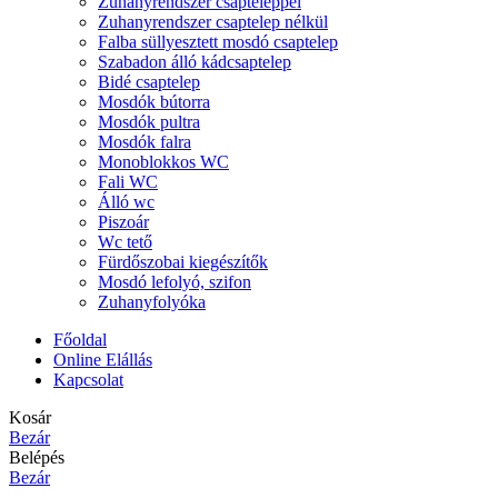
Zuhanyrendszer csapteleppel
Zuhanyrendszer csaptelep nélkül
Falba süllyesztett mosdó csaptelep
Szabadon álló kádcsaptelep
Bidé csaptelep
Mosdók bútorra
Mosdók pultra
Mosdók falra
Monoblokkos WC
Fali WC
Álló wc
Piszoár
Wc tető
Fürdőszobai kiegészítők
Mosdó lefolyó, szifon
Zuhanyfolyóka
Főoldal
Online Elállás
Kapcsolat
Kosár
Bezár
Belépés
Bezár