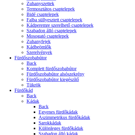
Zuhanyszettek
Termosztátos csaptelepek
Bidé csaptelepek
Falba süllyesztett csaptelepek
Kádperemre szerelhető csaptelepek
Szabadon álló csaptelepek
Mosogató csaptelepek
Zuhanyfejek
Kádbeömlők
Szerelvények
Fürdőszobabútor
Back
Komplett fürdőszobabútor
Fürdőszobabútor alsószekrény
Fürdőszobabútor kiegészítő
Tükrök
Fürdőkád
Back
Kádak
Back
Egyenes fürdőkádak
Aszimmetrikus fürdőkádak
Sarokkádak
Különleges fürdőkádak
Szabadon álló kádak