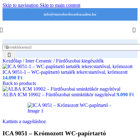
Skip to navigation
Skip to main content
info@emesefurdoszobaszalon.hu
Kezdőlap
/
Inter Ceramic
/
Fürdőszobai kiegészítők
ICA 9051-1 – WC-papírtartó tartalék tekercstartóval, krómozott
14.090
Ft
Back to products
ALBA ICM 10902 – Fürdőszobai sminktükör nagyítóval
9.090
Ft
Kattints a nagyításhoz
ICA 9051 – Krómozott WC-papírtartó