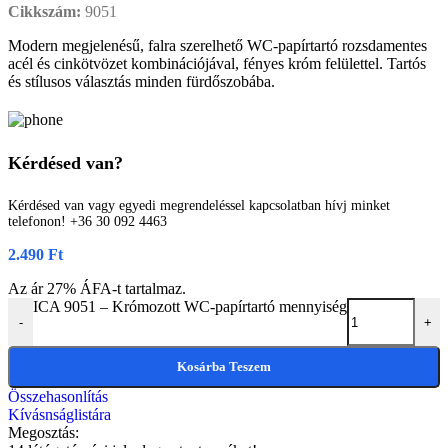
Cikkszám:
9051
Modern megjelenésű, falra szerelhető WC-papírtartó rozsdamentes
acél és cinkötvözet kombinációjával, fényes króm felülettel. Tartós
és stílusos választás minden fürdőszobába.
Kérdésed van?
Kérdésed van vagy egyedi megrendeléssel kapcsolatban hívj minket
telefonon! +36 30 092 4463
2.490
Ft
Az ár 27% ÁFA-t tartalmaz.
ICA 9051 – Krómozott WC-papírtartó mennyiség
-
+
Kosárba Teszem
Összehasonlítás
Kívásnságlistára
Megosztás: