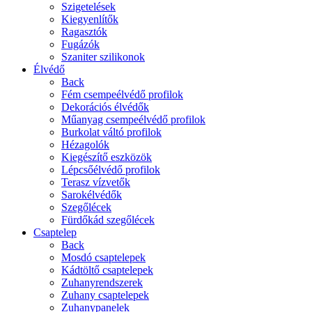
Szigetelések
Kiegyenlítők
Ragasztók
Fugázók
Szaniter szilikonok
Élvédő
Back
Fém csempeélvédő profilok
Dekorációs élvédők
Műanyag csempeélvédő profilok
Burkolat váltó profilok
Hézagolók
Kiegészítő eszközök
Lépcsőélvédő profilok
Terasz vízvetők
Sarokélvédők
Szegőlécek
Fürdőkád szegőlécek
Csaptelep
Back
Mosdó csaptelepek
Kádtöltő csaptelepek
Zuhanyrendszerek
Zuhany csaptelepek
Zuhanypanelek