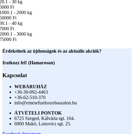
20.1 - 30 kg
5000 Ft
1000.1 - 2000 kg
50000 Ft
30.1 - 40 kg
7000 Ft
2000.1 - 3000 kg
75000 Ft
Érdekelnek az újdonságok és az aktuális akciók?
Iratkozz fel! (Hamarosan)
Kapcsolat
WEBÁRUHÁZ
+36-30-092-4463
+36-62-510-370
info@emesefurdoszobaszalon.hu
ÁTVÉTELI PONTOK
6725 Szeged, Kálvária sgt. 104.​
6900 Makó, Lonovics sgt. 25.
Facebook
Instagram