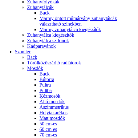
Zuhanyfolyókák
Zuhanytálcák
Back
Marmy öntött műmárvány zuhanytálcák
választható színekben
Marmy zuhanytálca kiegészítők
Zuhanytálca kiegészítők
Zuhanytálca szifonok
Kádparavánok
Szaniter
Back
Törölközőszárító radiátorok
Mosdók
Back
Bútorra
Pultra
Pultba
Kézmosók
Álló mosdók
Aszimmetrikus
Helytakarékos
Matt mosdók
50 cm-es
60 cm-es
70 cm-es