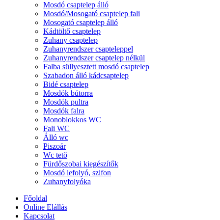
Mosdó csaptelep álló
Mosdó/Mosogató csaptelep fali
Mosogató csaptelep álló
Kádtöltő csaptelep
Zuhany csaptelep
Zuhanyrendszer csapteleppel
Zuhanyrendszer csaptelep nélkül
Falba süllyesztett mosdó csaptelep
Szabadon álló kádcsaptelep
Bidé csaptelep
Mosdók bútorra
Mosdók pultra
Mosdók falra
Monoblokkos WC
Fali WC
Álló wc
Piszoár
Wc tető
Fürdőszobai kiegészítők
Mosdó lefolyó, szifon
Zuhanyfolyóka
Főoldal
Online Elállás
Kapcsolat