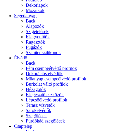
Dekorlapok
Mozaikok
Segédanyag
Back
Alapozók
Szigetelések
Kiegyenlítők
Ragasztók
Fugázók
Szaniter szilikonok
Élvédő
Back
Fém csempeélvédő profilok
Dekorációs élvédők
Műanyag csempeélvédő profilok
Burkolat váltó profilok
Hézagolók
Kiegészítő eszközök
Lépcsőélvédő profilok
Terasz vízvetők
Sarokélvédők
Szegőlécek
Fürdőkád szegőlécek
Csaptelep