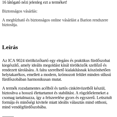
16
látógató nézi jelenleg ezt a terméket!
Biztonságos vásárlás:
A megbízható és biztonságos online vásárlást a Barion rendszere
biztosítja.
Leírás
Az ICA 9024 törölközőtartó egy elegáns és praktikus fürdőszobai
kiegészítő, amely ideális megoldást kínál törölközők szellőző és
rendezett tárolására. A falra szerelhető kialakításnak köszönhetően
helytakarékos, emellett a modern, krómozott felület minden stílusú
fürdőszobában harmonikusan mutat.
A termék rozsdamentes acélból és tartós cinkötvözetből készül,
biztosítva a hosszú élettartamot és stabilitást. A rögzítőelemeket a
csomag tartalmazza, így a felszerelése gyors és egyszerű. Letisztult
formája és minőségi kivitele miatt ideális választás mind otthoni,
mind vendégfürdőszobába.
⸻