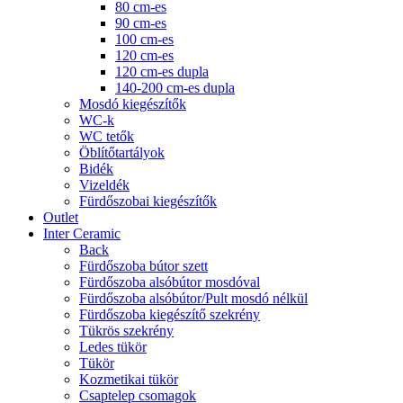
80 cm-es
90 cm-es
100 cm-es
120 cm-es
120 cm-es dupla
140-200 cm-es dupla
Mosdó kiegészítők
WC-k
WC tetők
Öblítőtartályok
Bidék
Vizeldék
Fürdőszobai kiegészítők
Outlet
Inter Ceramic
Back
Fürdőszoba bútor szett
Fürdőszoba alsóbútor mosdóval
Fürdőszoba alsóbútor/Pult mosdó nélkül
Fürdőszoba kiegészítő szekrény
Tükrös szekrény
Ledes tükör
Tükör
Kozmetikai tükör
Csaptelep csomagok