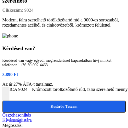
szerelhető
Cikkszám:
9024
Modern, falra szerelhető törölközőtartó rúd a 9000-es sorozatból,
rozsdamentes acélból és cinkötvözetből, krómozott felülettel.
Kérdésed van?
Kérdésed van vagy egyedi megrendeléssel kapcsolatban hívj minket
telefonon! +36 30 092 4463
3.890
Ft
Az ár 27% ÁFA-t tartalmaz.
ICA 9024 – Krómozott törölközőtartó rúd, falra szerelhető menny
-
Kosárba Teszem
Összehasonlítás
Kívásnságlistára
Megosztás: