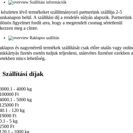
Szállítási információk
 készleten lévő termékeket szállítmányozó partnerünk szállítja 2-5
unkanapon belül. A szállítási díj a rendelés súlyán alapszik. Partnerünk
ülönös figyelmet fordít arra, hogy a megrendelt csomag sértetlenül
rkezzen meg a címre.
Raklapos szállítás
aklapos és nagyméretű termékek szállítását csak előre utalás vagy onlin
ankkártyás fizetés esetén tudjuk teljesíteni, utánvétes fizetésre ezekben 
setekben nincs lehetőség.
Szállítási díjak
3000.1 - 4000 kg
100000 Ft
4000.1 - 5000 kg
125000 Ft
40.1 - 120 kg
19000 Ft
0.1 - 5 kg
2500 Ft
120.1 - 1000 kg