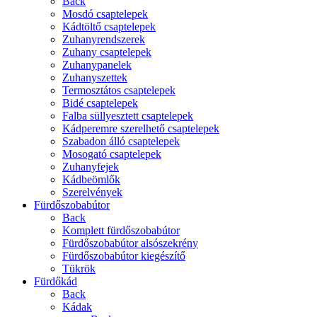
Back
Mosdó csaptelepek
Kádtöltő csaptelepek
Zuhanyrendszerek
Zuhany csaptelepek
Zuhanypanelek
Zuhanyszettek
Termosztátos csaptelepek
Bidé csaptelepek
Falba süllyesztett csaptelepek
Kádperemre szerelhető csaptelepek
Szabadon álló csaptelepek
Mosogató csaptelepek
Zuhanyfejek
Kádbeömlők
Szerelvények
Fürdőszobabútor
Back
Komplett fürdőszobabútor
Fürdőszobabútor alsószekrény
Fürdőszobabútor kiegészítő
Tükrök
Fürdőkád
Back
Kádak