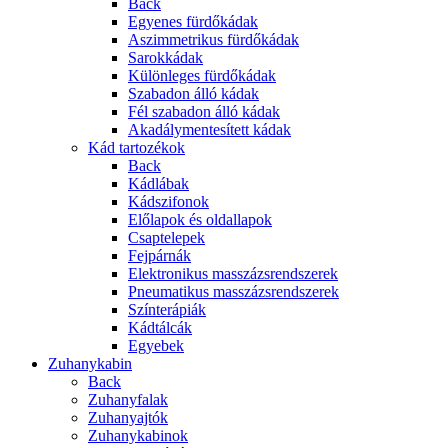
Back
Egyenes fürdőkádak
Aszimmetrikus fürdőkádak
Sarokkádak
Különleges fürdőkádak
Szabadon álló kádak
Fél szabadon álló kádak
Akadálymentesített kádak
Kád tartozékok
Back
Kádlábak
Kádszifonok
Előlapok és oldallapok
Csaptelepek
Fejpárnák
Elektronikus masszázsrendszerek
Pneumatikus masszázsrendszerek
Színterápiák
Kádtálcák
Egyebek
Zuhanykabin
Back
Zuhanyfalak
Zuhanyajtók
Zuhanykabinok