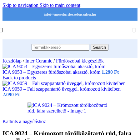
Skip to navigation
Skip to main content
info@emesefurdoszobaszalon.hu
Search
Kezdőlap
/
Inter Ceramic
/
Fürdőszobai kiegészítők
ICA 9053 – Egyszeres fürdőszobai akasztó, króm
1.290
Ft
Back to products
ICA 9059 – Fali szappantartó üveggel, krómozott kivitelben
2.090
Ft
Kattints a nagyításhoz
ICA 9024 – Krómozott törölközőtartó rúd, falra