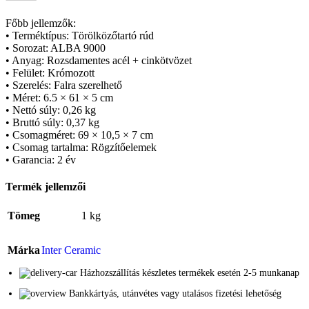
Főbb jellemzők:
• Terméktípus: Törölközőtartó rúd
• Sorozat: ALBA 9000
• Anyag: Rozsdamentes acél + cinkötvözet
• Felület: Krómozott
• Szerelés: Falra szerelhető
• Méret: 6.5 × 61 × 5 cm
• Nettó súly: 0,26 kg
• Bruttó súly: 0,37 kg
• Csomagméret: 69 × 10,5 × 7 cm
• Csomag tartalma: Rögzítőelemek
• Garancia: 2 év
Termék jellemzői
Tömeg
1 kg
Márka
Inter Ceramic
Házhozszállítás készletes termékek esetén 2-5 munkanap
Bankkártyás, utánvétes vagy utalásos fizetési lehetőség