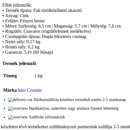
Főbb jellemzők:
• Termék típusa: Fali törölközőtartó akasztó
• Anyag: Cink
• Felület: Fényes bronz
• Méret: Szélesség: 6,5 cm | Magasság: 5,7 cm | Mélység: 7,6 cm
• Rögzítés: Csavaros (rögzítőelemek mellékelve)
• Csomagolás típusa: Dupla bliszteres csomag
• Nettó súly: 0,17 kg
• Bruttó súly: 0,2 kg
• Garancia: 5 év (60 hónap)
Termék jellemzői
Tömeg
1 kg
Márka
Inter Ceramic
Házhozszállítás készletes termékek esetén 2-5 munkanap
Bankkártyás, utánvétes vagy utalásos fizetési lehetőség
Szállítási információk
 készleten lévő termékeket szállítmányozó partnerünk szállítja 2-5 munka