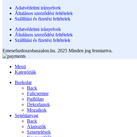
Adatvédelmi irányelvek
Általános szerződési feltételek
Szállítási és fizetési feltételek
Adatvédelmi irányelvek
Általános szerződési feltételek
Szállítási és fizetési feltételek
Emesefurdoszobaszalon.hu. 2025 Minden jog fenntartva.
Menü
Kategóriák
Burkolat
Back
Falicsempe
Padlólap
Dekorlapok
Mozaikok
Segédanyag
Back
Alapozók
Szigetelések