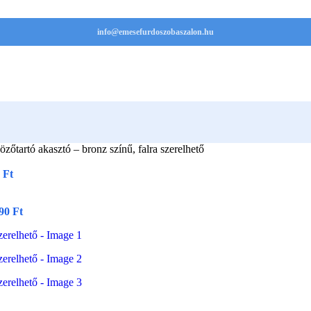
info@emesefurdoszobaszalon.hu
zőtartó akasztó – bronz színű, falra szerelhető
0
Ft
690
Ft