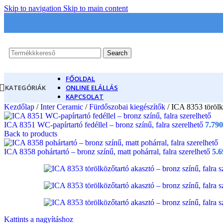
Skip to navigation
Skip to main content
Search
FŐOLDAL
KATEGÓRIÁK
ONLINE ELÁLLÁS
KAPCSOLAT
Kezdőlap
/
Inter Ceramic
/
Fürdőszobai kiegészítők
/
ICA 8353 törölkö
ICA 8351 WC-papírtartó fedéllel – bronz színű, falra szerelhető
7.79
Back to products
ICA 8358 pohártartó – bronz színű, matt pohárral, falra szerelhető
5.
Kattints a nagyításhoz