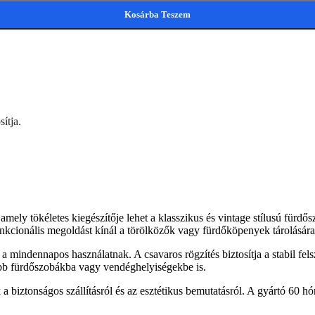
Kosárba Teszem
ítja.
 amely tökéletes kiegészítője lehet a klasszikus és vintage stílusú für
funkcionális megoldást kínál a törölközők vagy fürdőköpenyek tárolására
s a mindennapos használatnak. A csavaros rögzítés biztosítja a stabil fe
ebb fürdőszobákba vagy vendéghelyiségekbe is.
iztonságos szállításról és az esztétikus bemutatásról. A gyártó 60 hóna