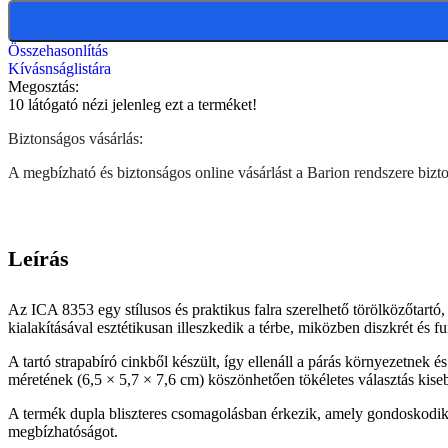
Összehasonlítás
Kívásnságlistára
Megosztás:
10
látógató nézi jelenleg ezt a terméket!
Biztonságos vásárlás:
A megbízható és biztonságos online vásárlást a Barion rendszere biztos
Leírás
Az ICA 8353 egy stílusos és praktikus falra szerelhető törölközőtartó,
kialakításával esztétikusan illeszkedik a térbe, miközben diszkrét és 
A tartó strapabíró cinkből készült, így ellenáll a párás környezetnek é
méretének (6,5 × 5,7 × 7,6 cm) köszönhetően tökéletes választás kis
A termék dupla bliszteres csomagolásban érkezik, amely gondoskodik a b
megbízhatóságot.