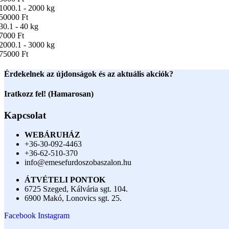
1000.1 - 2000 kg
50000 Ft
30.1 - 40 kg
7000 Ft
2000.1 - 3000 kg
75000 Ft
Érdekelnek az újdonságok és az aktuális akciók?
Iratkozz fel! (Hamarosan)
Kapcsolat
WEBÁRUHÁZ
+36-30-092-4463
+36-62-510-370
info@emesefurdoszobaszalon.hu
ÁTVÉTELI PONTOK
6725 Szeged, Kálvária sgt. 104.​
6900 Makó, Lonovics sgt. 25.
Facebook
Instagram