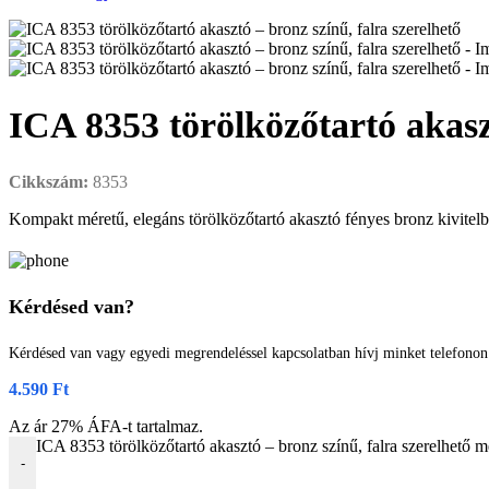
ICA 8353 törölközőtartó akaszt
Cikkszám:
8353
Kompakt méretű, elegáns törölközőtartó akasztó fényes bronz kivitelbe
Kérdésed van?
Kérdésed van vagy egyedi megrendeléssel kapcsolatban hívj minket telefono
4.590
Ft
Az ár 27% ÁFA-t tartalmaz.
ICA 8353 törölközőtartó akasztó – bronz színű, falra szerelhető 
-