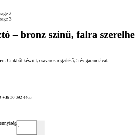
ó – bronz színű, falra szerelhe
n. Cinkből készült, csavaros rögzítésű, 5 év garanciával.
n! +36 30 092 4463
mennyiség
+