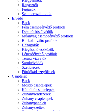
Kiegyenlítők
Ragasztók
Fugázók
Szaniter szilikonok
Élvédő
Back
Fém csempeélvédő profilok
Dekorációs élvédők
Műanyag csempeélvédő profilok
Burkolat váltó profilok
Hézagolók
Kiegészítő eszközök
Lépcsőélvédő profilok
Terasz vízvetők
Sarokélvédők
Szegőlécek
Fürdőkád szegőlécek
Csaptelep
Back
Mosdó csaptelepek
Kádtöltő csaptelepek
Zuhanyrendszerek
Zuhany csaptelepek
Zuhanypanelek
Zuhanyszettek