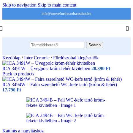
Skip to navigation
Skip to main content
info@emesefurdoszobaszalon.hu
Search
Kezdőlap
/
Inter Ceramic
/
Fürdőszobai kiegészítők
ICA 3491W – Üvegpolc króm-fehér kivitelben
20.390
Ft
Back to products
ICA 3494W – Falra szerelhető WC-kefe tartó (króm & fehér)
17.790
Ft
Kattints a nagyításhoz