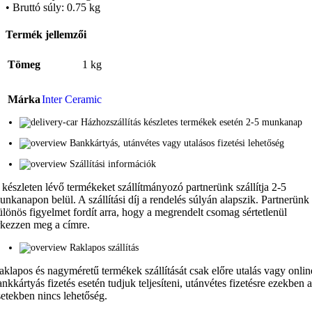
• Bruttó súly: 0.75 kg
Termék jellemzői
Tömeg
1 kg
Márka
Inter Ceramic
Házhozszállítás készletes termékek esetén 2-5 munkanap
Bankkártyás, utánvétes vagy utalásos fizetési lehetőség
Szállítási információk
 készleten lévő termékeket szállítmányozó partnerünk szállítja 2-5
unkanapon belül. A szállítási díj a rendelés súlyán alapszik. Partnerünk
ülönös figyelmet fordít arra, hogy a megrendelt csomag sértetlenül
rkezzen meg a címre.
Raklapos szállítás
aklapos és nagyméretű termékek szállítását csak előre utalás vagy onlin
ankkártyás fizetés esetén tudjuk teljesíteni, utánvétes fizetésre ezekben 
setekben nincs lehetőség.