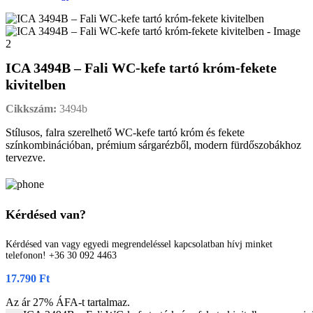
ICA 3494B – Fali WC-kefe tartó króm-fekete
kivitelben
Cikkszám:
3494b
Stílusos, falra szerelhető WC-kefe tartó króm és fekete
színkombinációban, prémium sárgarézből, modern fürdőszobákhoz
tervezve.
Kérdésed van?
Kérdésed van vagy egyedi megrendeléssel kapcsolatban hívj minket
telefonon! +36 30 092 4463
17.790
Ft
Az ár 27% ÁFA-t tartalmaz.