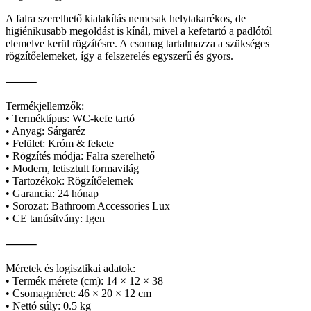
A falra szerelhető kialakítás nemcsak helytakarékos, de
higiénikusabb megoldást is kínál, mivel a kefetartó a padlótól
elemelve kerül rögzítésre. A csomag tartalmazza a szükséges
rögzítőelemeket, így a felszerelés egyszerű és gyors.
⸻
Termékjellemzők:
• Terméktípus: WC-kefe tartó
• Anyag: Sárgaréz
• Felület: Króm & fekete
• Rögzítés módja: Falra szerelhető
• Modern, letisztult formavilág
• Tartozékok: Rögzítőelemek
• Garancia: 24 hónap
• Sorozat: Bathroom Accessories Lux
• CE tanúsítvány: Igen
⸻
Méretek és logisztikai adatok:
• Termék mérete (cm): 14 × 12 × 38
• Csomagméret: 46 × 20 × 12 cm
• Nettó súly: 0.5 kg