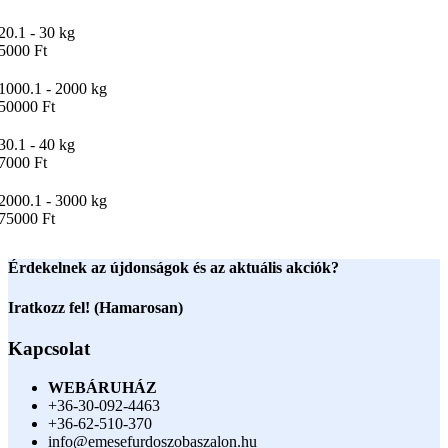
20.1 - 30 kg
5000 Ft
1000.1 - 2000 kg
50000 Ft
30.1 - 40 kg
7000 Ft
2000.1 - 3000 kg
75000 Ft
Érdekelnek az újdonságok és az aktuális akciók?
Iratkozz fel! (Hamarosan)
Kapcsolat
WEBÁRUHÁZ
+36-30-092-4463
+36-62-510-370
info@emesefurdoszobaszalon.hu