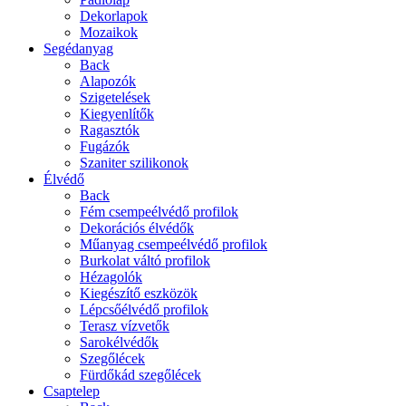
Dekorlapok
Mozaikok
Segédanyag
Back
Alapozók
Szigetelések
Kiegyenlítők
Ragasztók
Fugázók
Szaniter szilikonok
Élvédő
Back
Fém csempeélvédő profilok
Dekorációs élvédők
Műanyag csempeélvédő profilok
Burkolat váltó profilok
Hézagolók
Kiegészítő eszközök
Lépcsőélvédő profilok
Terasz vízvetők
Sarokélvédők
Szegőlécek
Fürdőkád szegőlécek
Csaptelep