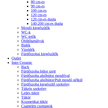
80 cm-es
90 cm-es
100 cm-es
120 cm-es
120 cm-es dupla
140-200 cm-es dupla
Mosdó kiegészítők
WC-k
WC tetők
Öblítőtartályok
Bidék
Vizeldék
Fürdőszobai kiegészítők
Outlet
Inter Ceramic
Back
Fürdőszoba bútor szett
Fürdőszoba alsóbútor mosdóval
Fürdőszoba alsóbútor/Pult mosdó nélkül
Fürdőszoba kiegészítő szekrény
Tükrös szekrény
Ledes tükör
Tükör
Kozmetikai tükör
Csaptelep csomagok