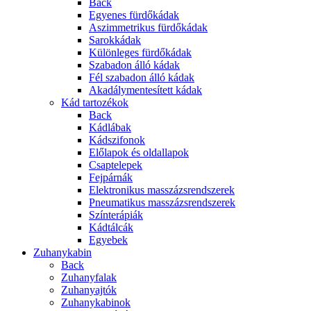
Back
Egyenes fürdőkádak
Aszimmetrikus fürdőkádak
Sarokkádak
Különleges fürdőkádak
Szabadon álló kádak
Fél szabadon álló kádak
Akadálymentesített kádak
Kád tartozékok
Back
Kádlábak
Kádszifonok
Előlapok és oldallapok
Csaptelepek
Fejpárnák
Elektronikus masszázsrendszerek
Pneumatikus masszázsrendszerek
Színterápiák
Kádtálcák
Egyebek
Zuhanykabin
Back
Zuhanyfalak
Zuhanyajtók
Zuhanykabinok