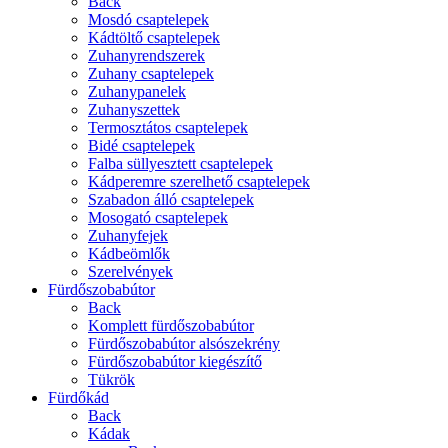
Back
Mosdó csaptelepek
Kádtöltő csaptelepek
Zuhanyrendszerek
Zuhany csaptelepek
Zuhanypanelek
Zuhanyszettek
Termosztátos csaptelepek
Bidé csaptelepek
Falba süllyesztett csaptelepek
Kádperemre szerelhető csaptelepek
Szabadon álló csaptelepek
Mosogató csaptelepek
Zuhanyfejek
Kádbeömlők
Szerelvények
Fürdőszobabútor
Back
Komplett fürdőszobabútor
Fürdőszobabútor alsószekrény
Fürdőszobabútor kiegészítő
Tükrök
Fürdőkád
Back
Kádak