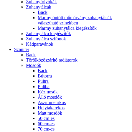
Zuhanyfolyókák
Zuhanytálcák
Back
Marmy öntött műmárvány zuhanytálcák
választható színekben
Marmy zuhanytálca kiegészítők
Zuhanytálca kiegészítők
Zuhanytálca szifonok
Kádparavánok
Szaniter
Back
Törölközőszárító radiátorok
Mosdók
Back
Bútorra
Pultra
Pultba
Kézmosók
Álló mosdók
Aszimmetrikus
Helytakarékos
Matt mosdók
50 cm-es
60 cm-es
70 cm-es