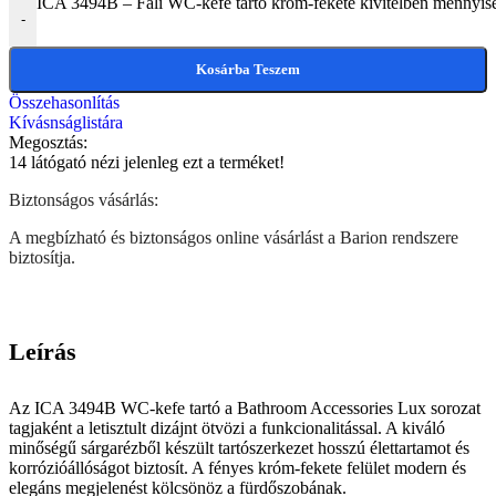
ICA 3494B – Fali WC-kefe tartó króm-fekete kivitelben mennyis
-
Kosárba Teszem
Összehasonlítás
Kívásnságlistára
Megosztás:
14
látógató nézi jelenleg ezt a terméket!
Biztonságos vásárlás:
A megbízható és biztonságos online vásárlást a Barion rendszere
biztosítja.
Leírás
Az ICA 3494B WC-kefe tartó a Bathroom Accessories Lux sorozat
tagjaként a letisztult dizájnt ötvözi a funkcionalitással. A kiváló
minőségű sárgarézből készült tartószerkezet hosszú élettartamot és
korrózióállóságot biztosít. A fényes króm-fekete felület modern és
elegáns megjelenést kölcsönöz a fürdőszobának.