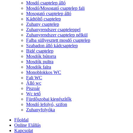
Mosdó csaptelep álló
Mosdó/Mosogató csaptelep fali
Mosogató csaptelep álló
Kádtöltő csaptelep
Zuhany csaptelep
Zuhanyrendszer csapteleppel
Zuhanyrendszer csaptelep nélkül
Falba süllyesztett mosdó csaptelep
Szabadon álló kádcsaptelep
Bidé csaptelep
Mosdók bútorra
Mosdók pultra
Mosdók falra
Monoblokkos WC
Fali WC
Álló wc
Piszoár
Wc tető
Fürdőszobai kiegészítők
Mosdó lefolyó, szifon
Zuhanyfolyóka
Főoldal
Online Elállás
Kapcsolat