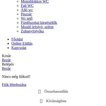
Monoblokkos WC
Fali WC
Álló wc
Piszoár
Wc tető
Fürdőszobai kiegészítők
Mosdó lefolyó, szifon
Zuhanyfolyóka
Főoldal
Online Elállás
Kapcsolat
Kosár
Bezár
Belépés
Bezár
Nincs még fiókod?
Fiók létrehozása
Összehasonlítás
Kívánságlista