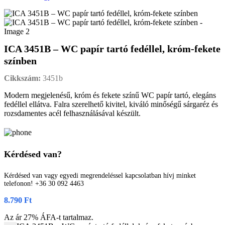
ICA 3451B – WC papír tartó fedéllel, króm-fekete
színben
Cikkszám:
3451b
Modern megjelenésű, króm és fekete színű WC papír tartó, elegáns
fedéllel ellátva. Falra szerelhető kivitel, kiváló minőségű sárgaréz és
rozsdamentes acél felhasználásával készült.
Kérdésed van?
Kérdésed van vagy egyedi megrendeléssel kapcsolatban hívj minket
telefonon! +36 30 092 4463
8.790
Ft
Az ár 27% ÁFA-t tartalmaz.