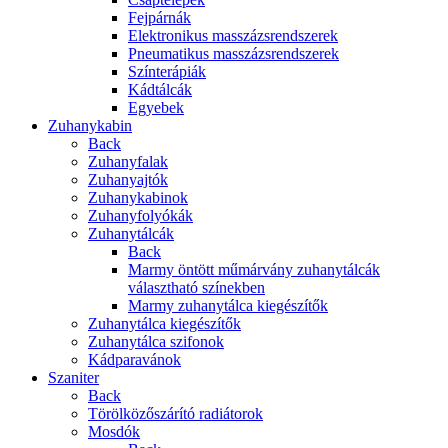
Fejpárnák
Elektronikus masszázsrendszerek
Pneumatikus masszázsrendszerek
Színterápiák
Kádtálcák
Egyebek
Zuhanykabin
Back
Zuhanyfalak
Zuhanyajtók
Zuhanykabinok
Zuhanyfolyókák
Zuhanytálcák
Back
Marmy öntött műmárvány zuhanytálcák
választható színekben
Marmy zuhanytálca kiegészítők
Zuhanytálca kiegészítők
Zuhanytálca szifonok
Kádparavánok
Szaniter
Back
Törölközőszárító radiátorok
Mosdók