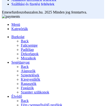
Szállítási és fizetési feltételek
Emesefurdoszobaszalon.hu. 2025 Minden jog fenntartva.
Menü
Kategóriák
Burkolat
Back
Falicsempe
Padlólap
Dekorlapok
Mozaikok
Segédanyag
Back
Alapozók
Szigetelések
Kiegyenlítők
Ragasztók
Fugázók
Szaniter szilikonok
Élvédő
Back
Fém csempeélvédő profilok