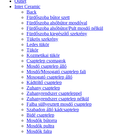
Outlet
Inter Ceramic
Back
Fürdőszoba bútor szett
Fürdőszoba alsóbútor mosdóval
Fürdőszoba alsóbútor/Pult mosdó nélkül
Fürdőszoba kiegészítő szekrény
Tükrös szekrény
Ledes tükör
Tükör
Kozmetikai tükör
Csaptelep csomagok
Mosdó csaptelep álló
Mosdó/Mosogató csaptelep fali
Mosogató csaptelep álló
Kádtöltő csaptelep
Zuhany csaptelep
Zuhanyrendszer csapteleppel
Zuhanyrendszer csaptelep nélkül
Falba süllyesztett mosdó csaptelep
Szabadon álló kádcsaptelep
Bidé csaptelep
Mosdók bútorra
Mosdók pultra
Mosdók falra