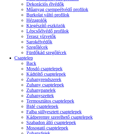
Dekorációs élvédők
Műanyag csempeélvédő profilok
Burkolat váltó profilok
Hézagolók
Kiegészítő eszközök
Lépcsőélvédő profilok
Terasz vízvetők
Sarokélvédők
Szegőlécek
Fürdőkád szegőlécek
Csaptelep
Back
Mosdó csaptelepek
Kádtöltő csaptelepek
Zuhanyrendszerek
Zuhany csaptelepek
Zuhanypanelek
Zuhanyszettek
Termosztátos csaptelepek
Bidé csaptelepek
Falba süllyesztett csaptelepek
Kádperemre szerelhető csaptelepek
Szabadon álló csaptelepek
Mosogató csaptelepek
Zuhanyfejek