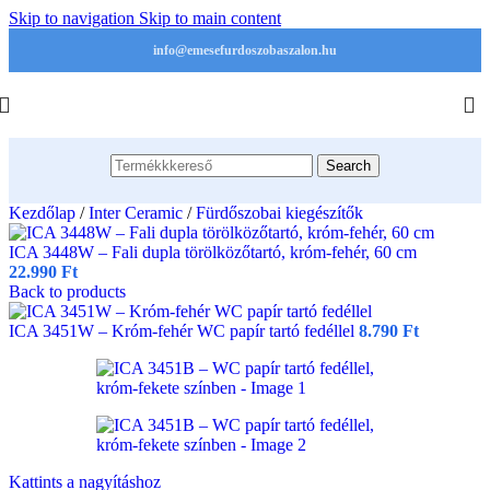
Skip to navigation
Skip to main content
info@emesefurdoszobaszalon.hu
Search
Kezdőlap
/
Inter Ceramic
/
Fürdőszobai kiegészítők
ICA 3448W – Fali dupla törölközőtartó, króm-fehér, 60 cm
22.990
Ft
Back to products
ICA 3451W – Króm-fehér WC papír tartó fedéllel
8.790
Ft
Kattints a nagyításhoz