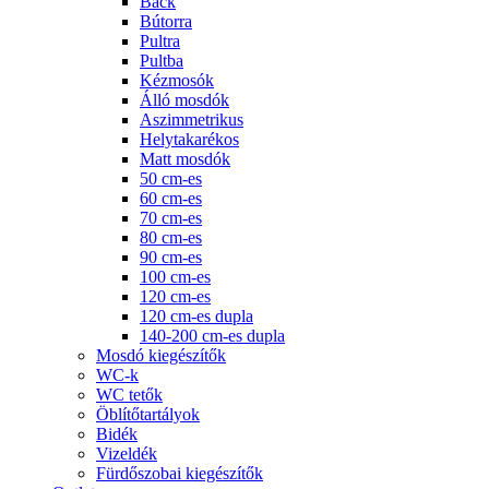
Back
Bútorra
Pultra
Pultba
Kézmosók
Álló mosdók
Aszimmetrikus
Helytakarékos
Matt mosdók
50 cm-es
60 cm-es
70 cm-es
80 cm-es
90 cm-es
100 cm-es
120 cm-es
120 cm-es dupla
140-200 cm-es dupla
Mosdó kiegészítők
WC-k
WC tetők
Öblítőtartályok
Bidék
Vizeldék
Fürdőszobai kiegészítők