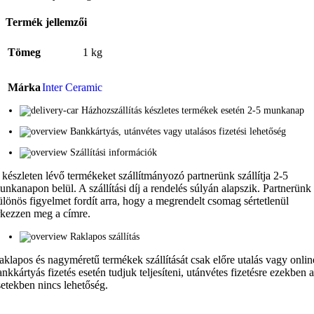
Termék jellemzői
Tömeg
1 kg
Márka
Inter Ceramic
Házhozszállítás készletes termékek esetén 2-5 munkanap
Bankkártyás, utánvétes vagy utalásos fizetési lehetőség
Szállítási információk
 készleten lévő termékeket szállítmányozó partnerünk szállítja 2-5
unkanapon belül. A szállítási díj a rendelés súlyán alapszik. Partnerünk
ülönös figyelmet fordít arra, hogy a megrendelt csomag sértetlenül
rkezzen meg a címre.
Raklapos szállítás
aklapos és nagyméretű termékek szállítását csak előre utalás vagy onlin
ankkártyás fizetés esetén tudjuk teljesíteni, utánvétes fizetésre ezekben 
setekben nincs lehetőség.