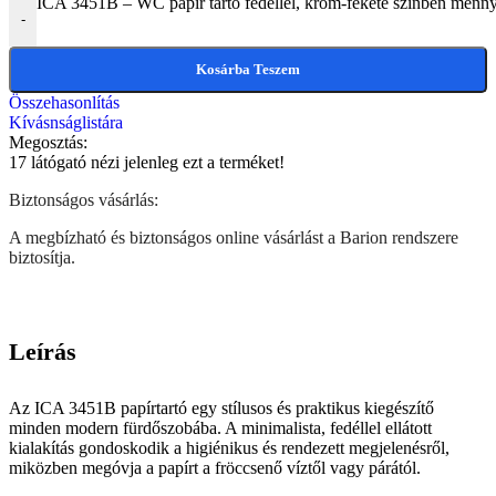
ICA 3451B – WC papír tartó fedéllel, króm-fekete színben menn
-
Kosárba Teszem
Összehasonlítás
Kívásnságlistára
Megosztás:
17
látógató nézi jelenleg ezt a terméket!
Biztonságos vásárlás:
A megbízható és biztonságos online vásárlást a Barion rendszere
biztosítja.
Leírás
Az ICA 3451B papírtartó egy stílusos és praktikus kiegészítő
minden modern fürdőszobába. A minimalista, fedéllel ellátott
kialakítás gondoskodik a higiénikus és rendezett megjelenésről,
miközben megóvja a papírt a fröccsenő víztől vagy párától.