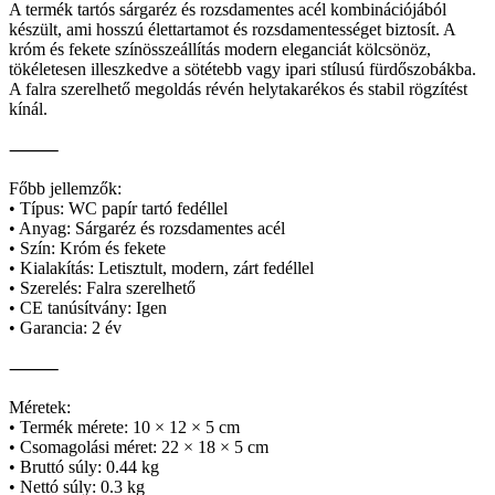
A termék tartós sárgaréz és rozsdamentes acél kombinációjából
készült, ami hosszú élettartamot és rozsdamentességet biztosít. A
króm és fekete színösszeállítás modern eleganciát kölcsönöz,
tökéletesen illeszkedve a sötétebb vagy ipari stílusú fürdőszobákba.
A falra szerelhető megoldás révén helytakarékos és stabil rögzítést
kínál.
⸻
Főbb jellemzők:
• Típus: WC papír tartó fedéllel
• Anyag: Sárgaréz és rozsdamentes acél
• Szín: Króm és fekete
• Kialakítás: Letisztult, modern, zárt fedéllel
• Szerelés: Falra szerelhető
• CE tanúsítvány: Igen
• Garancia: 2 év
⸻
Méretek:
• Termék mérete: 10 × 12 × 5 cm
• Csomagolási méret: 22 × 18 × 5 cm
• Bruttó súly: 0.44 kg
• Nettó súly: 0.3 kg