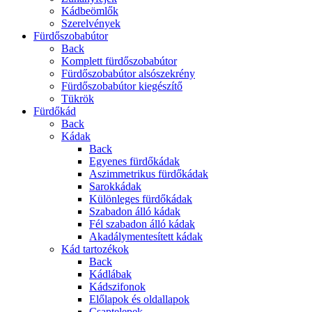
Kádbeömlők
Szerelvények
Fürdőszobabútor
Back
Komplett fürdőszobabútor
Fürdőszobabútor alsószekrény
Fürdőszobabútor kiegészítő
Tükrök
Fürdőkád
Back
Kádak
Back
Egyenes fürdőkádak
Aszimmetrikus fürdőkádak
Sarokkádak
Különleges fürdőkádak
Szabadon álló kádak
Fél szabadon álló kádak
Akadálymentesített kádak
Kád tartozékok
Back
Kádlábak
Kádszifonok
Előlapok és oldallapok
Csaptelepek