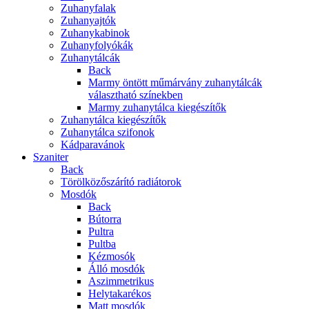
Zuhanyfalak
Zuhanyajtók
Zuhanykabinok
Zuhanyfolyókák
Zuhanytálcák
Back
Marmy öntött műmárvány zuhanytálcák
választható színekben
Marmy zuhanytálca kiegészítők
Zuhanytálca kiegészítők
Zuhanytálca szifonok
Kádparavánok
Szaniter
Back
Törölközőszárító radiátorok
Mosdók
Back
Bútorra
Pultra
Pultba
Kézmosók
Álló mosdók
Aszimmetrikus
Helytakarékos
Matt mosdók