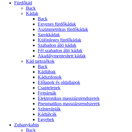
Fürdőkád
Back
Kádak
Back
Egyenes fürdőkádak
Aszimmetrikus fürdőkádak
Sarokkádak
Különleges fürdőkádak
Szabadon álló kádak
Fél szabadon álló kádak
Akadálymentesített kádak
Kád tartozékok
Back
Kádlábak
Kádszifonok
Előlapok és oldallapok
Csaptelepek
Fejpárnák
Elektronikus masszázsrendszerek
Pneumatikus masszázsrendszerek
Színterápiák
Kádtálcák
Egyebek
Zuhanykabin
Back