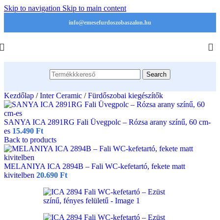
Skip to navigation
Skip to main content
info@emesefurdoszobaszalon.hu
Search
Kezdőlap
/
Inter Ceramic
/
Fürdőszobai kiegészítők
SANYA ICA 2891RG Fali Üvegpolc – Rózsa arany színű, 60 cm-
es
15.490
Ft
Back to products
MELANIYA ICA 2894B – Fali WC-kefetartó, fekete matt
kivitelben
20.690
Ft