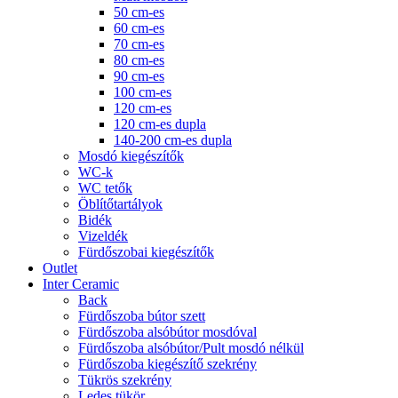
50 cm-es
60 cm-es
70 cm-es
80 cm-es
90 cm-es
100 cm-es
120 cm-es
120 cm-es dupla
140-200 cm-es dupla
Mosdó kiegészítők
WC-k
WC tetők
Öblítőtartályok
Bidék
Vizeldék
Fürdőszobai kiegészítők
Outlet
Inter Ceramic
Back
Fürdőszoba bútor szett
Fürdőszoba alsóbútor mosdóval
Fürdőszoba alsóbútor/Pult mosdó nélkül
Fürdőszoba kiegészítő szekrény
Tükrös szekrény
Ledes tükör