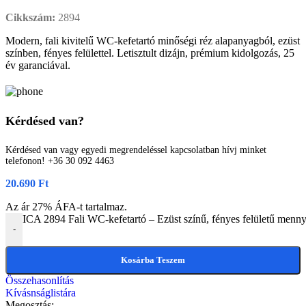
Cikkszám:
2894
Modern, fali kivitelű WC-kefetartó minőségi réz alapanyagból, ezüst
színben, fényes felülettel. Letisztult dizájn, prémium kidolgozás, 25
év garanciával.
Kérdésed van?
Kérdésed van vagy egyedi megrendeléssel kapcsolatban hívj minket
telefonon! +36 30 092 4463
20.690
Ft
Az ár 27% ÁFA-t tartalmaz.
ICA 2894 Fali WC-kefetartó – Ezüst színű, fényes felületű menny
-
Kosárba Teszem
Összehasonlítás
Kívásnságlistára
Megosztás: