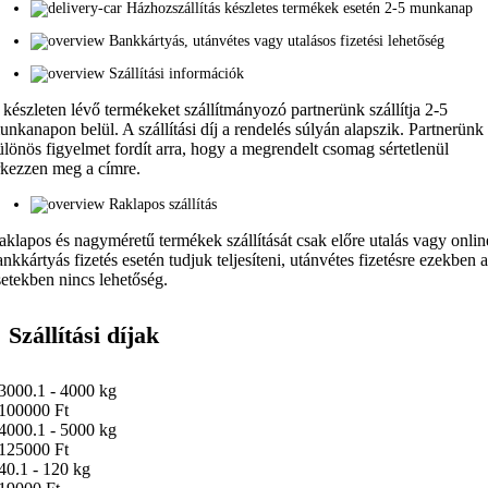
Házhozszállítás készletes termékek esetén 2-5 munkanap
Bankkártyás, utánvétes vagy utalásos fizetési lehetőség
Szállítási információk
 készleten lévő termékeket szállítmányozó partnerünk szállítja 2-5
unkanapon belül. A szállítási díj a rendelés súlyán alapszik. Partnerünk
ülönös figyelmet fordít arra, hogy a megrendelt csomag sértetlenül
rkezzen meg a címre.
Raklapos szállítás
aklapos és nagyméretű termékek szállítását csak előre utalás vagy onlin
ankkártyás fizetés esetén tudjuk teljesíteni, utánvétes fizetésre ezekben 
setekben nincs lehetőség.
Szállítási díjak
3000.1 - 4000 kg
100000 Ft
4000.1 - 5000 kg
125000 Ft
40.1 - 120 kg