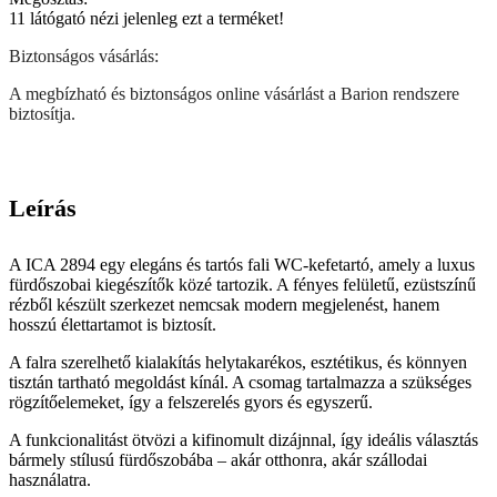
11
látógató nézi jelenleg ezt a terméket!
Biztonságos vásárlás:
A megbízható és biztonságos online vásárlást a Barion rendszere
biztosítja.
Leírás
A ICA 2894 egy elegáns és tartós fali WC-kefetartó, amely a luxus
fürdőszobai kiegészítők közé tartozik. A fényes felületű, ezüstszínű
rézből készült szerkezet nemcsak modern megjelenést, hanem
hosszú élettartamot is biztosít.
A falra szerelhető kialakítás helytakarékos, esztétikus, és könnyen
tisztán tartható megoldást kínál. A csomag tartalmazza a szükséges
rögzítőelemeket, így a felszerelés gyors és egyszerű.
A funkcionalitást ötvözi a kifinomult dizájnnal, így ideális választás
bármely stílusú fürdőszobába – akár otthonra, akár szállodai
használatra.