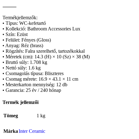
⸻
Termékjellemzők:
• Típus: WC-kefetartó
• Kollekció: Bathroom Accessories Lux
• Szín: Ezüst
• Felület: Fényes (Gloss)
• Anyag: Réz (brass)
• Rögzítés: Falra szerelhető, tartozékokkal
• Méretek (cm): 14.3 (H) × 10 (Sz) × 38 (M)
• Bruttó súly: 1.708 kg
• Nettó súly: 1.6 kg
• Csomagolás típusa: Bliszteres
• Csomag mérete: 16.9 × 43.1 × 11 cm
• Mesterkarton mennyiség: 12 db
• Garancia: 25 év / 240 hónap
Termék jellemzői
Tömeg
1 kg
Márka
Inter Ceramic