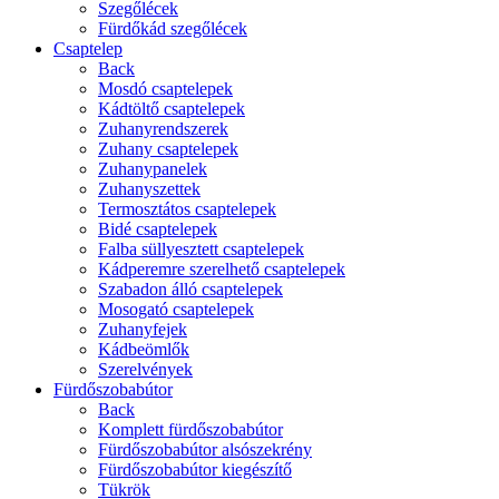
Szegőlécek
Fürdőkád szegőlécek
Csaptelep
Back
Mosdó csaptelepek
Kádtöltő csaptelepek
Zuhanyrendszerek
Zuhany csaptelepek
Zuhanypanelek
Zuhanyszettek
Termosztátos csaptelepek
Bidé csaptelepek
Falba süllyesztett csaptelepek
Kádperemre szerelhető csaptelepek
Szabadon álló csaptelepek
Mosogató csaptelepek
Zuhanyfejek
Kádbeömlők
Szerelvények
Fürdőszobabútor
Back
Komplett fürdőszobabútor
Fürdőszobabútor alsószekrény
Fürdőszobabútor kiegészítő
Tükrök