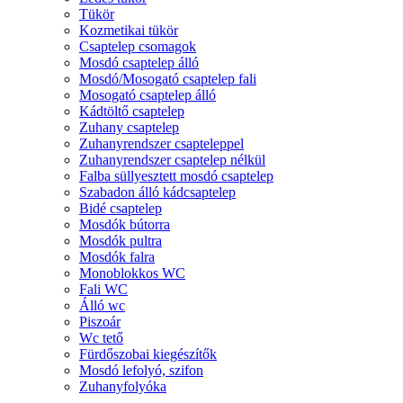
Tükör
Kozmetikai tükör
Csaptelep csomagok
Mosdó csaptelep álló
Mosdó/Mosogató csaptelep fali
Mosogató csaptelep álló
Kádtöltő csaptelep
Zuhany csaptelep
Zuhanyrendszer csapteleppel
Zuhanyrendszer csaptelep nélkül
Falba süllyesztett mosdó csaptelep
Szabadon álló kádcsaptelep
Bidé csaptelep
Mosdók bútorra
Mosdók pultra
Mosdók falra
Monoblokkos WC
Fali WC
Álló wc
Piszoár
Wc tető
Fürdőszobai kiegészítők
Mosdó lefolyó, szifon
Zuhanyfolyóka