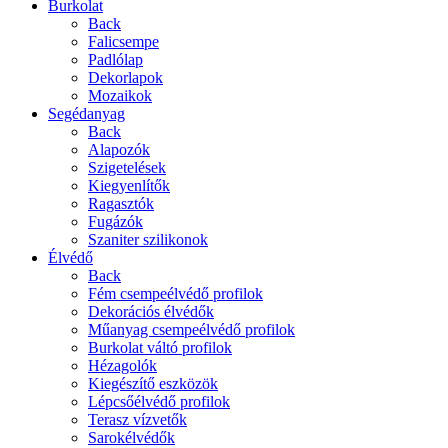
Burkolat
Back
Falicsempe
Padlólap
Dekorlapok
Mozaikok
Segédanyag
Back
Alapozók
Szigetelések
Kiegyenlítők
Ragasztók
Fugázók
Szaniter szilikonok
Élvédő
Back
Fém csempeélvédő profilok
Dekorációs élvédők
Műanyag csempeélvédő profilok
Burkolat váltó profilok
Hézagolók
Kiegészítő eszközök
Lépcsőélvédő profilok
Terasz vízvetők
Sarokélvédők