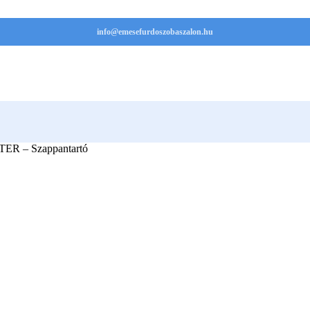
info@emesefurdoszobaszalon.hu
TER – Szappantartó