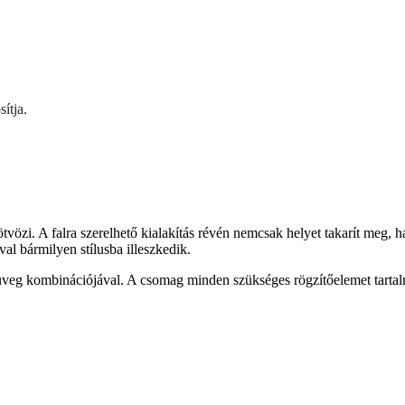
ítja.
zi. A falra szerelhető kialakítás révén nemcsak helyet takarít meg, ha
al bármilyen stílusba illeszkedik.
 üveg kombinációjával. A csomag minden szükséges rögzítőelemet tartalm