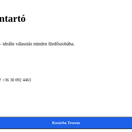
ntartó
– ideális választás minden fürdőszobába.
n! +36 30 092 4463
Kosárba Teszem