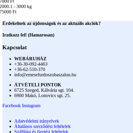
7000 Ft
2000.1 - 3000 kg
75000 Ft
Érdekelnek az újdonságok és az aktuális akciók?
Iratkozz fel! (Hamarosan)
Kapcsolat
WEBÁRUHÁZ
+36-30-092-4463
+36-62-510-370
info@emesefurdoszobaszalon.hu
ÁTVÉTELI PONTOK
6725 Szeged, Kálvária sgt. 104.​
6900 Makó, Lonovics sgt. 25.
Facebook
Instagram
Adatvédelmi irányelvek
Általános szerződési feltételek
Szállítási és fizetési feltételek