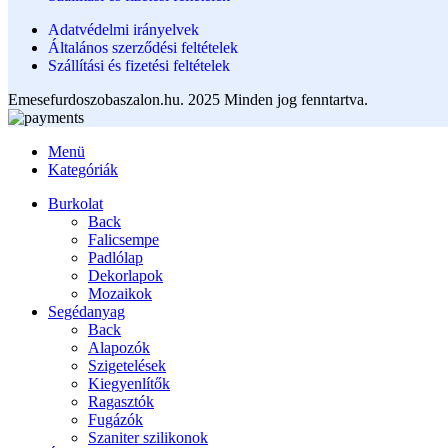
Adatvédelmi irányelvek
Általános szerződési feltételek
Szállítási és fizetési feltételek
Emesefurdoszobaszalon.hu. 2025 Minden jog fenntartva.
Menü
Kategóriák
Burkolat
Back
Falicsempe
Padlólap
Dekorlapok
Mozaikok
Segédanyag
Back
Alapozók
Szigetelések
Kiegyenlítők
Ragasztók
Fugázók
Szaniter szilikonok