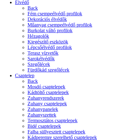
Élvédő
Back
Fém csempeélvédő profilok
Dekorációs élvédők
Műanyag csempeélvédő profilok
Burkolat váltó profilok
Hézagolók
Kiegészítő eszközök
Lépcsőélvédő profilok
Terasz vízvetők
Sarokélvédők
Szegőlécek
Fürdőkád szegőlécek
Csaptelep
Back
Mosdó csaptelepek
Kádtöltő csaptelepek
Zuhanyrendszerek
Zuhany csaptelepek
Zuhanypanelek
Zuhanyszettek
Termosztátos csaptelepek
Bidé csaptelepek
Falba süllyesztett csaptelepek
Kádperemre szerelhető csaptelepek