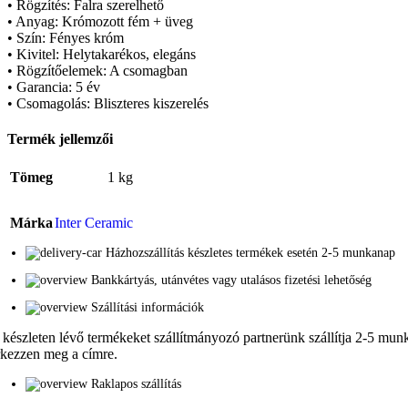
• Rögzítés: Falra szerelhető
• Anyag: Krómozott fém + üveg
• Szín: Fényes króm
• Kivitel: Helytakarékos, elegáns
• Rögzítőelemek: A csomagban
• Garancia: 5 év
• Csomagolás: Bliszteres kiszerelés
Termék jellemzői
Tömeg
1 kg
Márka
Inter Ceramic
Házhozszállítás készletes termékek esetén 2-5 munkanap
Bankkártyás, utánvétes vagy utalásos fizetési lehetőség
Szállítási információk
 készleten lévő termékeket szállítmányozó partnerünk szállítja 2-5 munka
rkezzen meg a címre.
Raklapos szállítás