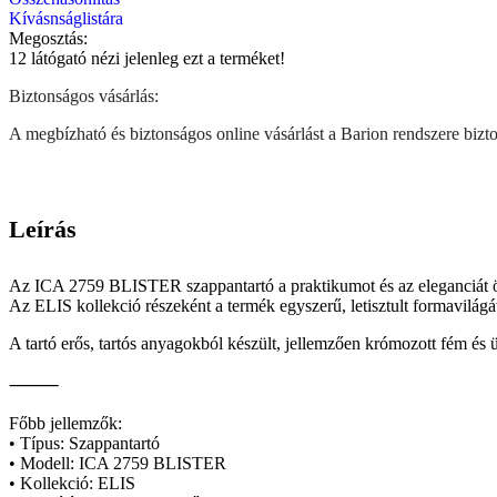
Kívásnságlistára
Megosztás:
12
látógató nézi jelenleg ezt a terméket!
Biztonságos vásárlás:
A megbízható és biztonságos online vásárlást a Barion rendszere biztos
Leírás
Az ICA 2759 BLISTER szappantartó a praktikumot és az eleganciát ötvö
Az ELIS kollekció részeként a termék egyszerű, letisztult formavilágáv
A tartó erős, tartós anyagokból készült, jellemzően krómozott fém és
⸻
Főbb jellemzők:
• Típus: Szappantartó
• Modell: ICA 2759 BLISTER
• Kollekció: ELIS