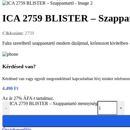
ICA 2759 BLISTER – Szappa
Cikkszám:
2759
Falra szerelhető szappantartó modern dizájnnal, krómozott kivitelben 
Kérdésed van?
Kérdésed van vagy egyedi megrendeléssel kapcsolatban hívj minket telefono
4.490
Ft
Az ár 27% ÁFA-t tartalmaz.
ICA 2759 BLISTER – Szappantartó mennyiség
-
+
Összehasonlítás