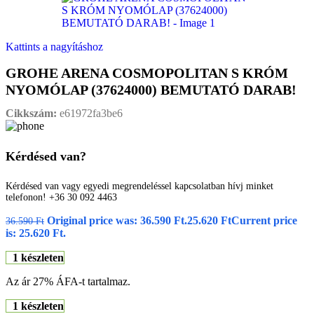
Kattints a nagyításhoz
GROHE ARENA COSMOPOLITAN S KRÓM
NYOMÓLAP (37624000) BEMUTATÓ DARAB!
Cikkszám:
e61972fa3be6
Kérdésed van?
Kérdésed van vagy egyedi megrendeléssel kapcsolatban hívj minket
telefonon! +36 30 092 4463
Original price was: 36.590 Ft.
25.620
Ft
Current price
36.590
Ft
is: 25.620 Ft.
1 készleten
Az ár 27% ÁFA-t tartalmaz.
1 készleten