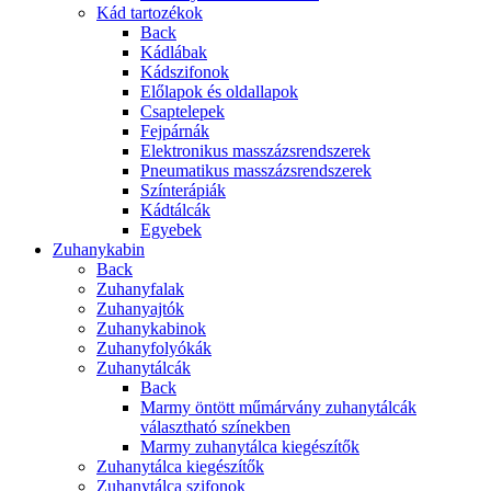
Kád tartozékok
Back
Kádlábak
Kádszifonok
Előlapok és oldallapok
Csaptelepek
Fejpárnák
Elektronikus masszázsrendszerek
Pneumatikus masszázsrendszerek
Színterápiák
Kádtálcák
Egyebek
Zuhanykabin
Back
Zuhanyfalak
Zuhanyajtók
Zuhanykabinok
Zuhanyfolyókák
Zuhanytálcák
Back
Marmy öntött műmárvány zuhanytálcák
választható színekben
Marmy zuhanytálca kiegészítők
Zuhanytálca kiegészítők
Zuhanytálca szifonok