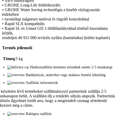
• ABS műanyagból
• GROHE Long-Life felületkezelés
• GROHE Water Saving technológia a kisebb vízfogyasztás
érdekében
• nyomólap mágneses tartóval és rögzítő konzolokkal
• Rapid SLX kompatibilis
• Rapid SL és Uniset GD 2 öblítőtartályokkal történő használatra
kérjük,
rendeljen 40 911 000 revíziós nyílást (harmónika) (külön kapható)
Termék jellemzői
Tömeg
5 kg
Házhozszállítás készletes termékek esetén 2-5 munkanap
Bankkártyás, utánvétes vagy utalásos fizetési lehetőség
Szállítási információk
 készleten lévő termékeket szállítmányozó partnerünk szállítja 2-5
unkanapon belül. A szállítási díj a rendelés súlyán alapszik. Partnerünk
ülönös figyelmet fordít arra, hogy a megrendelt csomag sértetlenül
rkezzen meg a címre.
Raklapos szállítás