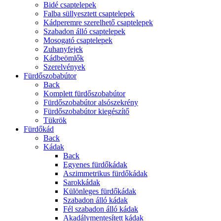
Bidé csaptelepek
Falba süllyesztett csaptelepek
Kádperemre szerelhető csaptelepek
Szabadon álló csaptelepek
Mosogató csaptelepek
Zuhanyfejek
Kádbeömlők
Szerelvények
Fürdőszobabútor
Back
Komplett fürdőszobabútor
Fürdőszobabútor alsószekrény
Fürdőszobabútor kiegészítő
Tükrök
Fürdőkád
Back
Kádak
Back
Egyenes fürdőkádak
Aszimmetrikus fürdőkádak
Sarokkádak
Különleges fürdőkádak
Szabadon álló kádak
Fél szabadon álló kádak
Akadálymentesített kádak