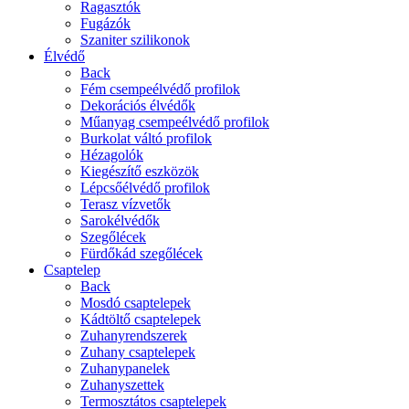
Ragasztók
Fugázók
Szaniter szilikonok
Élvédő
Back
Fém csempeélvédő profilok
Dekorációs élvédők
Műanyag csempeélvédő profilok
Burkolat váltó profilok
Hézagolók
Kiegészítő eszközök
Lépcsőélvédő profilok
Terasz vízvetők
Sarokélvédők
Szegőlécek
Fürdőkád szegőlécek
Csaptelep
Back
Mosdó csaptelepek
Kádtöltő csaptelepek
Zuhanyrendszerek
Zuhany csaptelepek
Zuhanypanelek
Zuhanyszettek
Termosztátos csaptelepek