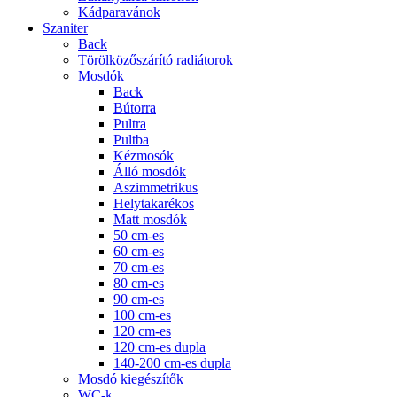
Kádparavánok
Szaniter
Back
Törölközőszárító radiátorok
Mosdók
Back
Bútorra
Pultra
Pultba
Kézmosók
Álló mosdók
Aszimmetrikus
Helytakarékos
Matt mosdók
50 cm-es
60 cm-es
70 cm-es
80 cm-es
90 cm-es
100 cm-es
120 cm-es
120 cm-es dupla
140-200 cm-es dupla
Mosdó kiegészítők
WC-k