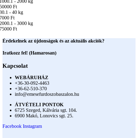
1000.1 - 2000 kg
50000 Ft
30.1 - 40 kg
7000 Ft
2000.1 - 3000 kg
75000 Ft
Érdekelnek az újdonságok és az aktuális akciók?
Iratkozz fel! (Hamarosan)
Kapcsolat
WEBÁRUHÁZ
+36-30-092-4463
+36-62-510-370
info@emesefurdoszobaszalon.hu
ÁTVÉTELI PONTOK
6725 Szeged, Kálvária sgt. 104.​
6900 Makó, Lonovics sgt. 25.
Facebook
Instagram