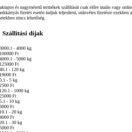
aklapos és nagyméretű termékek szállítását csak előre utalás vagy onlin
ankkártyás fizetés esetén tudjuk teljesíteni, utánvétes fizetésre ezekben 
setekben nincs lehetőség.
Szállítási díjak
3000.1 - 4000 kg
100000 Ft
4000.1 - 5000 kg
125000 Ft
40.1 - 120 kg
19000 Ft
0.1 - 5 kg
2500 Ft
120.1 - 1000 kg
25000 Ft
5.1 - 10 kg
3000 Ft
10.1 - 20 kg
4000 Ft
20.1 - 30 kg
5000 Ft