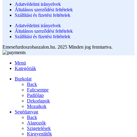
Adatvédelmi irányelvek
Általános szerződési feltételek
Szállítási és fizetési feltételek
Adatvédelmi irányelvek
Általános szerződési feltételek
Szállítási és fizetési feltételek
Emesefurdoszobaszalon.hu. 2025 Minden jog fenntartva.
Menü
Kategóriák
Burkolat
Back
Falicsempe
Padlólap
Dekorlapok
Mozaikok
Segédanyag
Back
Alapozók
Szigetelések
Kiegyenlítők