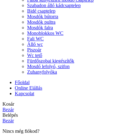
Szabadon álló kádcsaptelep
Bidé csaptelep
Mosdók bútorra
Mosdók pultra
Mosdók falra
Monoblokkos WC
Fali WC
Álló wc
Piszoár
Wc tető
Fürdőszobai kiegészítők
Mosdó lefolyó, szifon
Zuhanyfolyóka
Főoldal
Online Elállás
Kapcsolat
Kosár
Bezár
Belépés
Bezár
Nincs még fiókod?