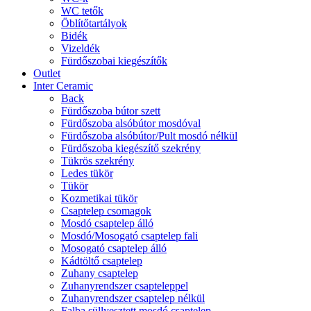
WC tetők
Öblítőtartályok
Bidék
Vizeldék
Fürdőszobai kiegészítők
Outlet
Inter Ceramic
Back
Fürdőszoba bútor szett
Fürdőszoba alsóbútor mosdóval
Fürdőszoba alsóbútor/Pult mosdó nélkül
Fürdőszoba kiegészítő szekrény
Tükrös szekrény
Ledes tükör
Tükör
Kozmetikai tükör
Csaptelep csomagok
Mosdó csaptelep álló
Mosdó/Mosogató csaptelep fali
Mosogató csaptelep álló
Kádtöltő csaptelep
Zuhany csaptelep
Zuhanyrendszer csapteleppel
Zuhanyrendszer csaptelep nélkül
Falba süllyesztett mosdó csaptelep