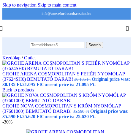
Skip to navigation
Skip to main content
info@emesefurdoszobaszalon.hu
Search
Kezdőlap
/
Outlet
GROHE ARENA COSMOPOLITAN S FEHÉR NYOMÓLAP
(37624SH0) BEMUTATÓ DARAB!
Original price was:
30.135
Ft
30.135 Ft.
21.095
Ft
Current price is: 21.095 Ft.
Back to products
GROHE NOVA COSMOPOLITAN S KRÓM NYOMÓLAP
(37601000) BEMUTATÓ DARAB!
Original price was:
35.590
Ft
35.590 Ft.
25.620
Ft
Current price is: 25.620 Ft.
-30%