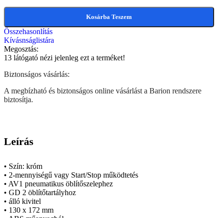
Kosárba Teszem
Összehasonlítás
Kívásnságlistára
Megosztás:
13
látógató nézi jelenleg ezt a terméket!
Biztonságos vásárlás:
A megbízható és biztonságos online vásárlást a Barion rendszere
biztosítja.
Leírás
• Szín: króm
• 2-mennyiségű vagy Start/Stop működtetés
• AV1 pneumatikus öblítőszelephez
• GD 2 öblítőtartályhoz
• álló kivitel
• 130 x 172 mm