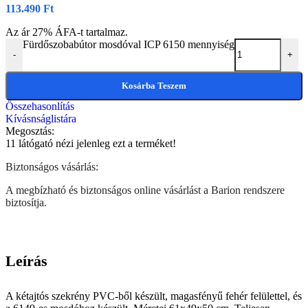
113.490
Ft
Az ár 27% ÁFA-t tartalmaz.
Fürdőszobabútor mosdóval ICP 6150 mennyiség
-
+
Kosárba Teszem
Összehasonlítás
Kívásnságlistára
Megosztás:
11
látógató nézi jelenleg ezt a terméket!
Biztonságos vásárlás:
A megbízható és biztonságos online vásárlást a Barion rendszere
biztosítja.
Leírás
A kétajtós szekrény PVC-ből készült, magasfényű fehér felülettel, és