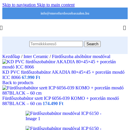
Skip to navigation
Skip to main content
info@emesefurdoszobaszalon.hu
Search
Kezdőlap
/
Inter Ceramic
/
Fürdőszoba alsóbútor mosdóval
KD PVC fürdőszobabútor AKADIA 80×45×45 + porcelán mosdó
ICC 8066
67.990
Ft
Back to products
Fürdőszobabútor szett ICP 6056‑039 КОМО + porcelán mosdó
887BLACK – 60 cm
174.490
Ft