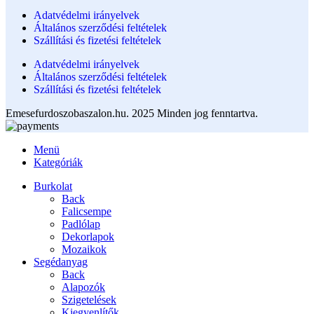
Adatvédelmi irányelvek
Általános szerződési feltételek
Szállítási és fizetési feltételek
Adatvédelmi irányelvek
Általános szerződési feltételek
Szállítási és fizetési feltételek
Emesefurdoszobaszalon.hu. 2025 Minden jog fenntartva.
Menü
Kategóriák
Burkolat
Back
Falicsempe
Padlólap
Dekorlapok
Mozaikok
Segédanyag
Back
Alapozók
Szigetelések
Kiegyenlítők