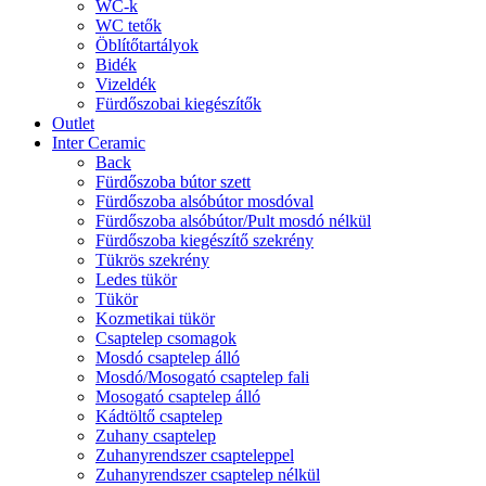
WC-k
WC tetők
Öblítőtartályok
Bidék
Vizeldék
Fürdőszobai kiegészítők
Outlet
Inter Ceramic
Back
Fürdőszoba bútor szett
Fürdőszoba alsóbútor mosdóval
Fürdőszoba alsóbútor/Pult mosdó nélkül
Fürdőszoba kiegészítő szekrény
Tükrös szekrény
Ledes tükör
Tükör
Kozmetikai tükör
Csaptelep csomagok
Mosdó csaptelep álló
Mosdó/Mosogató csaptelep fali
Mosogató csaptelep álló
Kádtöltő csaptelep
Zuhany csaptelep
Zuhanyrendszer csapteleppel
Zuhanyrendszer csaptelep nélkül