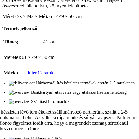
a 6149-es mosdóhoz készült. Méretei 61x49x50 cm. Teljesen
összeszerelt állapotban, könnyen telepíthető.
Méret (Sz × Ma × Mé): 61 × 49 × 50 cm
Termék jellemzői
Tömeg
41 kg
Méretek
61 × 49 × 50 cm
Márka
Inter Ceramic
Házhozszállítás készletes termékek esetén 2-5 munkanap
Bankkártyás, utánvétes vagy utalásos fizetési lehetőség
Szállítási információk
 készleten lévő termékeket szállítmányozó partnerünk szállítja 2-5
unkanapon belül. A szállítási díj a rendelés súlyán alapszik. Partnerünk
ülönös figyelmet fordít arra, hogy a megrendelt csomag sértetlenül
rkezzen meg a címre.
Raklapos szállítás