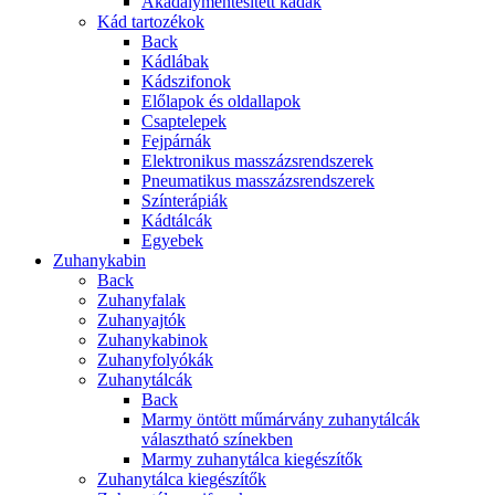
Akadálymentesített kádak
Kád tartozékok
Back
Kádlábak
Kádszifonok
Előlapok és oldallapok
Csaptelepek
Fejpárnák
Elektronikus masszázsrendszerek
Pneumatikus masszázsrendszerek
Színterápiák
Kádtálcák
Egyebek
Zuhanykabin
Back
Zuhanyfalak
Zuhanyajtók
Zuhanykabinok
Zuhanyfolyókák
Zuhanytálcák
Back
Marmy öntött műmárvány zuhanytálcák
választható színekben
Marmy zuhanytálca kiegészítők
Zuhanytálca kiegészítők