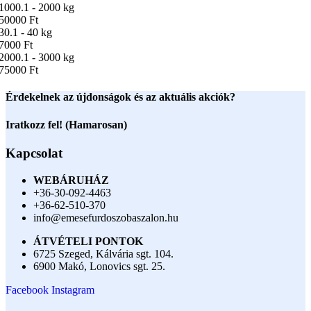
1000.1 - 2000 kg
50000 Ft
30.1 - 40 kg
7000 Ft
2000.1 - 3000 kg
75000 Ft
Érdekelnek az újdonságok és az aktuális akciók?
Iratkozz fel! (Hamarosan)
Kapcsolat
WEBÁRUHÁZ
+36-30-092-4463
+36-62-510-370
info@emesefurdoszobaszalon.hu
ÁTVÉTELI PONTOK
6725 Szeged, Kálvária sgt. 104.​
6900 Makó, Lonovics sgt. 25.
Facebook
Instagram