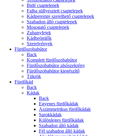
Bidé csaptelepek
Falba süllyesztett csaptelepek
Kádperemre szerelhető csaptelepek
Szabadon álló csaptelepek
Mosogató csaptelepek
Zuhanyfejek
Kádbeömlők
Szerelvények
Fürdőszobabútor
Back
Komplett fürdőszobabútor
Fürdőszobabútor alsószekrény
Fürdőszobabútor kiegészítő
Tükrök
Fürdőkád
Back
Kádak
Back
Egyenes fürdőkádak
Aszimmetrikus fürdőkádak
Sarokkádak
Különleges fürdőkádak
Szabadon álló kádak
Fél szabadon álló kádak