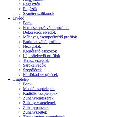
Ragasztók
Fugázók
Szaniter szilikonok
Élvédő
Back
Fém csempeélvédő profilok
Dekorációs élvédők
Műanyag csempeélvédő profilok
Burkolat váltó profilok
Hézagolók
Kiegészítő eszközök
Lépcsőélvédő profilok
Terasz vízvetők
Sarokélvédők
Szegőlécek
Fürdőkád szegőlécek
Csaptelep
Back
Mosdó csaptelepek
Kádtöltő csaptelepek
Zuhanyrendszerek
Zuhany csaptelepek
Zuhanypanelek
Zuhanyszettek
Termosztátos csaptelepek