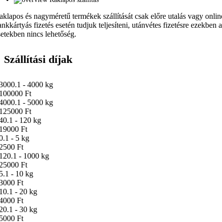
aklapos és nagyméretű termékek szállítását csak előre utalás vagy onlin
ankkártyás fizetés esetén tudjuk teljesíteni, utánvétes fizetésre ezekben 
setekben nincs lehetőség.
Szállítási díjak
3000.1 - 4000 kg
100000 Ft
4000.1 - 5000 kg
125000 Ft
40.1 - 120 kg
19000 Ft
0.1 - 5 kg
2500 Ft
120.1 - 1000 kg
25000 Ft
5.1 - 10 kg
3000 Ft
10.1 - 20 kg
4000 Ft
20.1 - 30 kg
5000 Ft