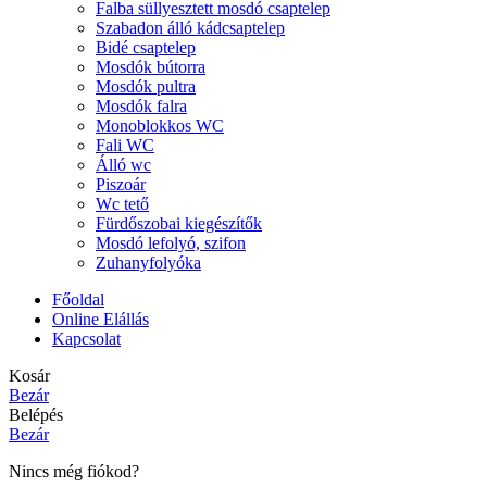
Falba süllyesztett mosdó csaptelep
Szabadon álló kádcsaptelep
Bidé csaptelep
Mosdók bútorra
Mosdók pultra
Mosdók falra
Monoblokkos WC
Fali WC
Álló wc
Piszoár
Wc tető
Fürdőszobai kiegészítők
Mosdó lefolyó, szifon
Zuhanyfolyóka
Főoldal
Online Elállás
Kapcsolat
Kosár
Bezár
Belépés
Bezár
Nincs még fiókod?