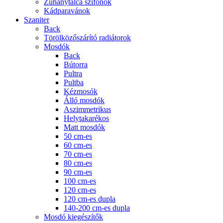
Zuhanytálca szifonok
Kádparavánok
Szaniter
Back
Törölközőszárító radiátorok
Mosdók
Back
Bútorra
Pultra
Pultba
Kézmosók
Álló mosdók
Aszimmetrikus
Helytakarékos
Matt mosdók
50 cm-es
60 cm-es
70 cm-es
80 cm-es
90 cm-es
100 cm-es
120 cm-es
120 cm-es dupla
140-200 cm-es dupla
Mosdó kiegészítők