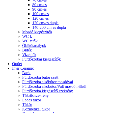
70 cm-es
80 cm-es
90 cm-es
100 cm-es
120 cm-es
120 cm-es dupla
140-200 cm-es dupla
Mosdó kiegészítők
WC-k
WC tetők
Öblítőtartályok
Bidék
Vizeldék
Fürdőszobai kiegészítők
Outlet
Inter Ceramic
Back
Fürdőszoba bútor szett
Fürdőszoba alsóbútor mosdóval
Fürdőszoba alsóbútor/Pult mosdó nélkül
Fürdőszoba kiegészítő szekrény
Tükrös szekrény
Ledes tükör
Tükör
Kozmetikai tükör