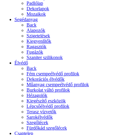
Padlólap
Dekorlapok
Mozaikok
Segédanyag
Back
Alapozók
Szigetelések
Kiegyenlítők
Ragasztók
Fugázók
Szaniter szilikonok
Élvédő
Back
Fém csempeélvédő profilok
Dekorációs élvédők
Műanyag csempeélvédő profilok
Burkolat váltó profilok
Hézagolók
Kiegészítő eszközök
Lépcsőélvédő profilok
Terasz vízvetők
Sarokélvédők
Szegőlécek
Fürdőkád szegőlécek
Csaptelep