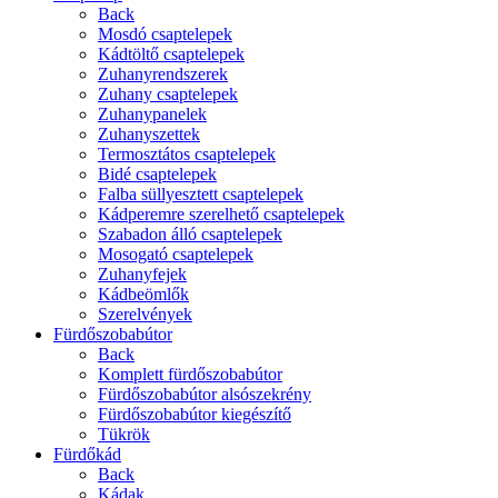
Back
Mosdó csaptelepek
Kádtöltő csaptelepek
Zuhanyrendszerek
Zuhany csaptelepek
Zuhanypanelek
Zuhanyszettek
Termosztátos csaptelepek
Bidé csaptelepek
Falba süllyesztett csaptelepek
Kádperemre szerelhető csaptelepek
Szabadon álló csaptelepek
Mosogató csaptelepek
Zuhanyfejek
Kádbeömlők
Szerelvények
Fürdőszobabútor
Back
Komplett fürdőszobabútor
Fürdőszobabútor alsószekrény
Fürdőszobabútor kiegészítő
Tükrök
Fürdőkád
Back
Kádak