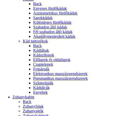
Back
Egyenes fürdőkádak
Aszimmetrikus fürdőkádak
Sarokkádak
Különleges fürdőkádak
Szabadon álló kádak
Fél szabadon álló kádak
Akadálymentesített kádak
Kád tartozékok
Back
Kádlábak
Kádszifonok
Előlapok és oldallapok
Csaptelepek
Fejpárnák
Elektronikus masszázsrendszerek
Pneumatikus masszázsrendszerek
Színterápiák
Kádtálcák
Egyebek
Zuhanykabin
Back
Zuhanyfalak
Zuhanyajtók
Zuhanykabinok