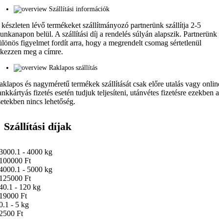
Szállítási információk
 készleten lévő termékeket szállítmányozó partnerünk szállítja 2-5
unkanapon belül. A szállítási díj a rendelés súlyán alapszik. Partnerünk
ülönös figyelmet fordít arra, hogy a megrendelt csomag sértetlenül
rkezzen meg a címre.
Raklapos szállítás
aklapos és nagyméretű termékek szállítását csak előre utalás vagy onlin
ankkártyás fizetés esetén tudjuk teljesíteni, utánvétes fizetésre ezekben 
setekben nincs lehetőség.
Szállítási díjak
3000.1 - 4000 kg
100000 Ft
4000.1 - 5000 kg
125000 Ft
40.1 - 120 kg
19000 Ft
0.1 - 5 kg
2500 Ft