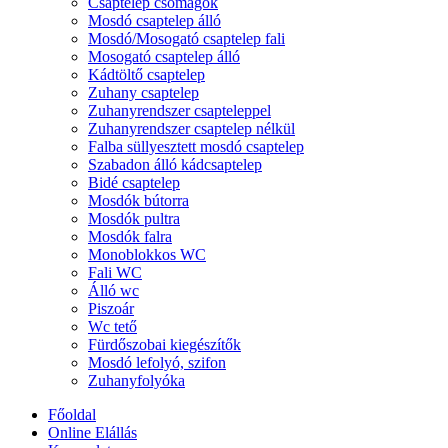
Csaptelep csomagok
Mosdó csaptelep álló
Mosdó/Mosogató csaptelep fali
Mosogató csaptelep álló
Kádtöltő csaptelep
Zuhany csaptelep
Zuhanyrendszer csapteleppel
Zuhanyrendszer csaptelep nélkül
Falba süllyesztett mosdó csaptelep
Szabadon álló kádcsaptelep
Bidé csaptelep
Mosdók bútorra
Mosdók pultra
Mosdók falra
Monoblokkos WC
Fali WC
Álló wc
Piszoár
Wc tető
Fürdőszobai kiegészítők
Mosdó lefolyó, szifon
Zuhanyfolyóka
Főoldal
Online Elállás