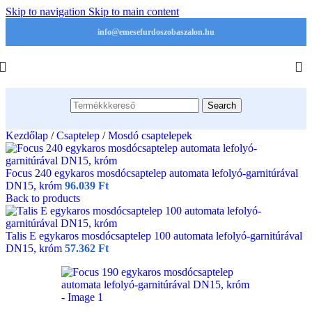
Skip to navigation
Skip to main content
info@emesefurdoszobaszalon.hu
Search
Kezdőlap
/
Csaptelep
/
Mosdó csaptelepek
Focus 240 egykaros mosdócsaptelep automata lefolyó-garnitúrával
DN15, króm
96.039
Ft
Back to products
Talis E egykaros mosdócsaptelep 100 automata lefolyó-garnitúrával
DN15, króm
57.362
Ft