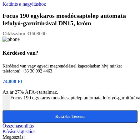
Kattints a nagyításhoz
Focus 190 egykaros mosdócsaptelep automata
lefolyó-garnitúrával DN15, króm
Cikkszám:
31608000
Kérdésed van?
Kérdésed van vagy egyedi megrendeléssel kapcsolatban hívj minket
telefonon! +36 30 092 4463
74.808
Ft
Az ár 27% ÁFA-t tartalmaz.
Focus 190 egykaros mosdócsaptelep automata lefolyó-garnitúrá
-
Kosárba Teszem
Összehasonlítás
Kívásnságlistára
Megosztás: