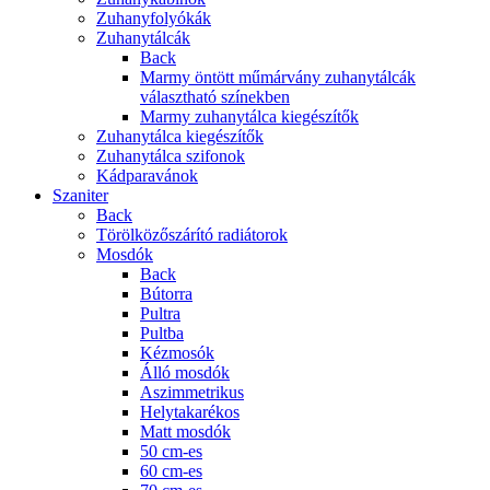
Zuhanyfolyókák
Zuhanytálcák
Back
Marmy öntött műmárvány zuhanytálcák
választható színekben
Marmy zuhanytálca kiegészítők
Zuhanytálca kiegészítők
Zuhanytálca szifonok
Kádparavánok
Szaniter
Back
Törölközőszárító radiátorok
Mosdók
Back
Bútorra
Pultra
Pultba
Kézmosók
Álló mosdók
Aszimmetrikus
Helytakarékos
Matt mosdók
50 cm-es
60 cm-es