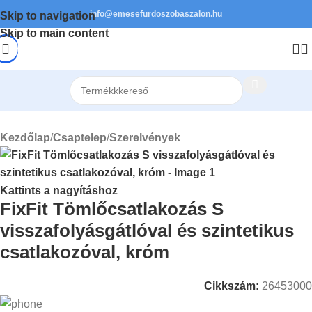
info@emesefurdoszobaszalon.hu
Skip to navigation
Skip to main content
Kezdőlap
/
Csaptelep
/
Szerelvények
Kattints a nagyításhoz
FixFit Tömlőcsatlakozás S
visszafolyásgátlóval és szintetikus
csatlakozóval, króm
Cikkszám:
26453000