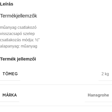
Leírás
Termékjellemzők
műanyag csatlakozó
visszacsapó szelep
csatlakozás módja: ½”
alapanyag: műanyag
Termék jellemzői
TÖMEG
2 kg
MÁRKA
Hansgrohe