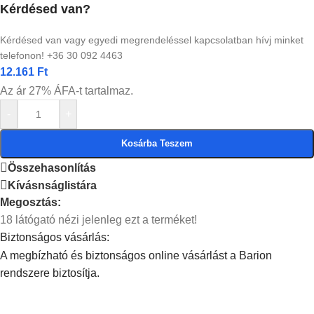
Kérdésed van?
Kérdésed van vagy egyedi megrendeléssel kapcsolatban hívj minket
telefonon! +36 30 092 4463
12.161
Ft
Az ár 27% ÁFA-t tartalmaz.
-
+
Kosárba Teszem
Összehasonlítás
Kívásnságlistára
Megosztás:
18
látógató nézi jelenleg ezt a terméket!
Biztonságos vásárlás:
A megbízható és biztonságos online vásárlást a Barion
rendszere biztosítja.