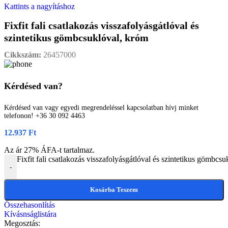
Kattints a nagyításhoz
Fixfit fali csatlakozás visszafolyásgátlóval és
szintetikus gömbcsuklóval, króm
Cikkszám:
26457000
Kérdésed van?
Kérdésed van vagy egyedi megrendeléssel kapcsolatban hívj minket
telefonon! +36 30 092 4463
12.937
Ft
Az ár 27% ÁFA-t tartalmaz.
Fixfit fali csatlakozás visszafolyásgátlóval és szintetikus gömbc
-
Kosárba Teszem
Összehasonlítás
Kívásnságlistára
Megosztás: