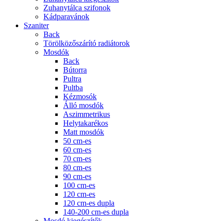
Zuhanytálca szifonok
Kádparavánok
Szaniter
Back
Törölközőszárító radiátorok
Mosdók
Back
Bútorra
Pultra
Pultba
Kézmosók
Álló mosdók
Aszimmetrikus
Helytakarékos
Matt mosdók
50 cm-es
60 cm-es
70 cm-es
80 cm-es
90 cm-es
100 cm-es
120 cm-es
120 cm-es dupla
140-200 cm-es dupla
Mosdó kiegészítők