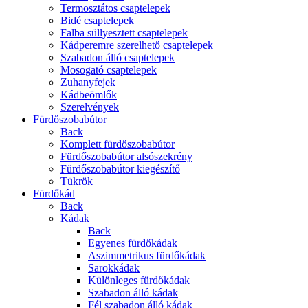
Termosztátos csaptelepek
Bidé csaptelepek
Falba süllyesztett csaptelepek
Kádperemre szerelhető csaptelepek
Szabadon álló csaptelepek
Mosogató csaptelepek
Zuhanyfejek
Kádbeömlők
Szerelvények
Fürdőszobabútor
Back
Komplett fürdőszobabútor
Fürdőszobabútor alsószekrény
Fürdőszobabútor kiegészítő
Tükrök
Fürdőkád
Back
Kádak
Back
Egyenes fürdőkádak
Aszimmetrikus fürdőkádak
Sarokkádak
Különleges fürdőkádak
Szabadon álló kádak
Fél szabadon álló kádak