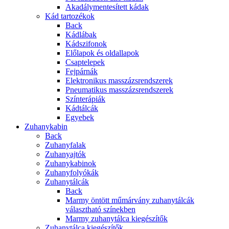
Akadálymentesített kádak
Kád tartozékok
Back
Kádlábak
Kádszifonok
Előlapok és oldallapok
Csaptelepek
Fejpárnák
Elektronikus masszázsrendszerek
Pneumatikus masszázsrendszerek
Színterápiák
Kádtálcák
Egyebek
Zuhanykabin
Back
Zuhanyfalak
Zuhanyajtók
Zuhanykabinok
Zuhanyfolyókák
Zuhanytálcák
Back
Marmy öntött műmárvány zuhanytálcák
választható színekben
Marmy zuhanytálca kiegészítők
Zuhanytálca kiegészítők