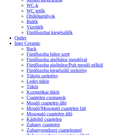
WC-k
WC tetők
Öblítőtartályok
Bidék
Vizeldék
Fürdőszobai kiegészítők
Outlet
Inter Ceramic
Back
Fürdőszoba bútor szett
Fürdőszoba alsóbútor mosdóval
Fürdőszoba alsóbútor/Pult mosdó nélkül
Fürdőszoba kiegészítő szekrény
Tükrös szekrény
Ledes tükör
Tükör
Kozmetikai tükör
Csaptelep csomagok
Mosdó csaptelep álló
Mosdó/Mosogató csaptelep fali
Mosogató csaptelep álló
Kádtöltő csaptelep
Zuhany csaptelep
Zuhanyrendszer csapteleppel