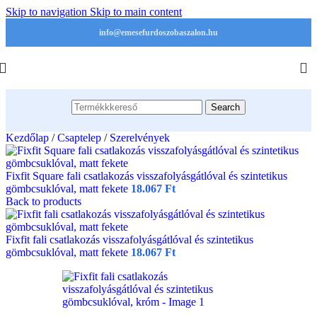
Skip to navigation
Skip to main content
info@emesefurdoszobaszalon.hu
Search
Kezdőlap
/
Csaptelep
/
Szerelvények
Fixfit Square fali csatlakozás visszafolyásgátlóval és szintetikus
gömbcsuklóval, matt fekete
18.067
Ft
Back to products
Fixfit fali csatlakozás visszafolyásgátlóval és szintetikus
gömbcsuklóval, matt fekete
18.067
Ft