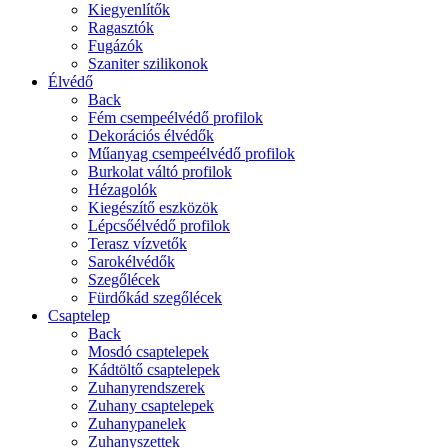
Kiegyenlítők
Ragasztók
Fugázók
Szaniter szilikonok
Élvédő
Back
Fém csempeélvédő profilok
Dekorációs élvédők
Műanyag csempeélvédő profilok
Burkolat váltó profilok
Hézagolók
Kiegészítő eszközök
Lépcsőélvédő profilok
Terasz vízvetők
Sarokélvédők
Szegőlécek
Fürdőkád szegőlécek
Csaptelep
Back
Mosdó csaptelepek
Kádtöltő csaptelepek
Zuhanyrendszerek
Zuhany csaptelepek
Zuhanypanelek
Zuhanyszettek