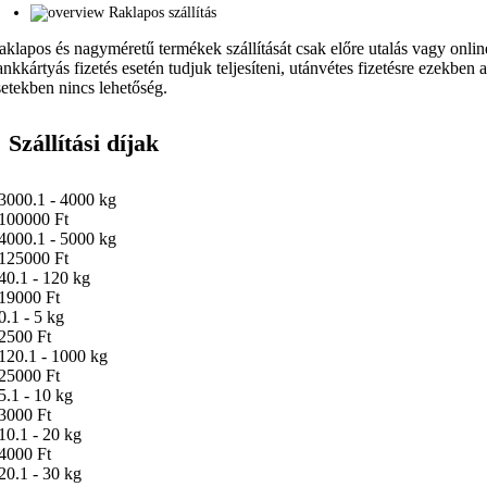
Raklapos szállítás
aklapos és nagyméretű termékek szállítását csak előre utalás vagy onlin
ankkártyás fizetés esetén tudjuk teljesíteni, utánvétes fizetésre ezekben 
setekben nincs lehetőség.
Szállítási díjak
3000.1 - 4000 kg
100000 Ft
4000.1 - 5000 kg
125000 Ft
40.1 - 120 kg
19000 Ft
0.1 - 5 kg
2500 Ft
120.1 - 1000 kg
25000 Ft
5.1 - 10 kg
3000 Ft
10.1 - 20 kg
4000 Ft
20.1 - 30 kg