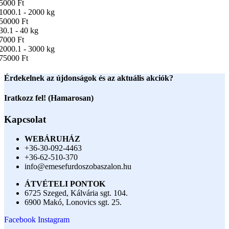
5000 Ft
1000.1 - 2000 kg
50000 Ft
30.1 - 40 kg
7000 Ft
2000.1 - 3000 kg
75000 Ft
Érdekelnek az újdonságok és az aktuális akciók?
Iratkozz fel! (Hamarosan)
Kapcsolat
WEBÁRUHÁZ
+36-30-092-4463
+36-62-510-370
info@emesefurdoszobaszalon.hu
ÁTVÉTELI PONTOK
6725 Szeged, Kálvária sgt. 104.​
6900 Makó, Lonovics sgt. 25.
Facebook
Instagram