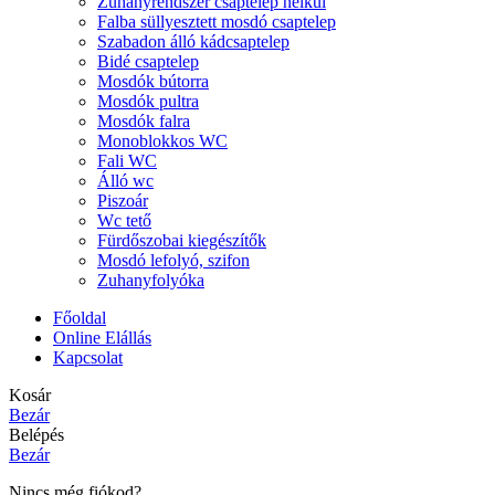
Zuhanyrendszer csaptelep nélkül
Falba süllyesztett mosdó csaptelep
Szabadon álló kádcsaptelep
Bidé csaptelep
Mosdók bútorra
Mosdók pultra
Mosdók falra
Monoblokkos WC
Fali WC
Álló wc
Piszoár
Wc tető
Fürdőszobai kiegészítők
Mosdó lefolyó, szifon
Zuhanyfolyóka
Főoldal
Online Elállás
Kapcsolat
Kosár
Bezár
Belépés
Bezár
Nincs még fiókod?