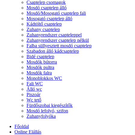
Csaptelep csomagok
Mosdó csaptelep álló
Mosdó/Mosogató csaptelep fali
Mosogató csaptelep álló
Kádtöltő csaptelep
Zuhany csaptelep
Zuhanyrendszer csapteleppel
Zuhanyrendszer csaptelep nélkül
Falba süllyesztett mosdó csaptelep
Szabadon álló kádcsaptelep
Bidé csaptelep
Mosdók bútorra
Mosdók pultra
Mosdók falra
Monoblokkos WC
Fali WC
Álló wc
Piszoár
Wc tető
Fürdőszobai kiegészítők
Mosdó lefolyó, szifon
Zuhanyfolyóka
Főoldal
Online Elállás