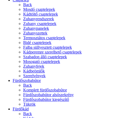
Back
Mosdó csaptelepek
Kádtöltő csaptelepek
Zuhanyrendszerek
Zuhany csaptelepek
Zuhanypanelek
Zuhanyszettek
Termosztátos csaptelepek
Bidé csaptelepek
Falba süllyesztett csaptelepek
Kádperemre szerelhető csaptelepek
Szabadon álló csaptelepek
Mosogató csaptelepek
Zuhanyfejek
Kádbeömlők
Szerelvények
Fürdőszobabútor
Back
Komplett fürdőszobabútor
Fürdőszobabútor alsószekrény
Fürdőszobabútor kiegészítő
Tükrök
Fürdőkád
Back