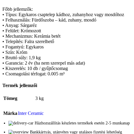
Főbb jellemzők:
• Típus: Egykaros csaptelep kádhoz, zuhanyhoz vagy mosdóhoz
• Felhasználás: Fürdőszoba – kád, zuhany, mosdó
• Anyag: Sárgaréz
• Felület: Krómozott
• Mechanizmus: Kerámia betét
• Telepítés: Falra szerelhető
• Fogantyú: Egykaros
• Szín: Króm
• Bruttó súly: 1,9 kg
• Garancia: 2 év (ha nem szerepel más adat)
• Kiszerelés: 10 db / gyűjtőcsomag
• Csomagolási térfogat: 0.005 m³
Termék jellemzői
Tömeg
3 kg
Márka
Inter Ceramic
Házhozszállítás készletes termékek esetén 2-5 munkanap
Bankkártyás, utánvétes vagy utalásos fizetési lehetőség