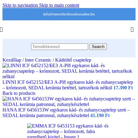
Skip to navigation
Skip to main content
info@emesefurdoszobaszalon.hu
Search
Kezdőlap
/
Inter Ceramic
/
Kádtöltő csaptelep
LINNI ICF 6452152/БЕЗ А-РИ egykaros kád- és zuhanycsaptelep
– krómozott, SEDAL kerámia betéttel, tartozékok nélkül
17.390
Ft
Back to products
HANA ICF 6456153W egykaros kád- és zuhanycsaptelep szett –
SEDAL kerámia patronnal, zuhanykészlettel
41.190
Ft