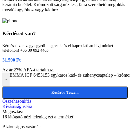
kerámia betéttel. Krómozott sárgaréz test, falra szerelhető megoldás
mosdókagylóhoz vagy kádhoz.
Kérdésed van?
Kérdésed van vagy egyedi megrendeléssel kapcsolatban hívj minket
telefonon! +36 30 092 4463
31.590
Ft
Az ár 27% ÁFA-t tartalmaz.
EMMA ICF 6453153 egykaros kád- és zuhanycsaptelep – krómozott
-
Kosárba Teszem
Összehasonlítás
Kívásnságlistára
Megosztás:
16
látógató nézi jelenleg ezt a terméket!
Biztonságos vásárlás: