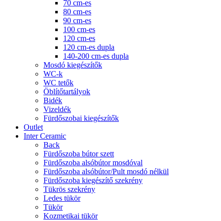
70 cm-es
80 cm-es
90 cm-es
100 cm-es
120 cm-es
120 cm-es dupla
140-200 cm-es dupla
Mosdó kiegészítők
WC-k
WC tetők
Öblítőtartályok
Bidék
Vizeldék
Fürdőszobai kiegészítők
Outlet
Inter Ceramic
Back
Fürdőszoba bútor szett
Fürdőszoba alsóbútor mosdóval
Fürdőszoba alsóbútor/Pult mosdó nélkül
Fürdőszoba kiegészítő szekrény
Tükrös szekrény
Ledes tükör
Tükör
Kozmetikai tükör