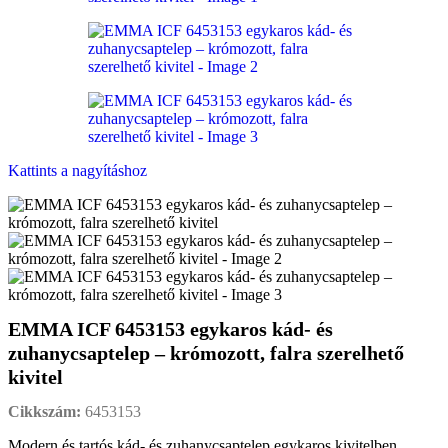
Kattints a nagyításhoz
EMMA ICF 6453153 egykaros kád- és
zuhanycsaptelep – krómozott, falra szerelhető
kivitel
Cikkszám:
6453153
Modern és tartós kád- és zuhanycsaptelep egykaros kivitelben,