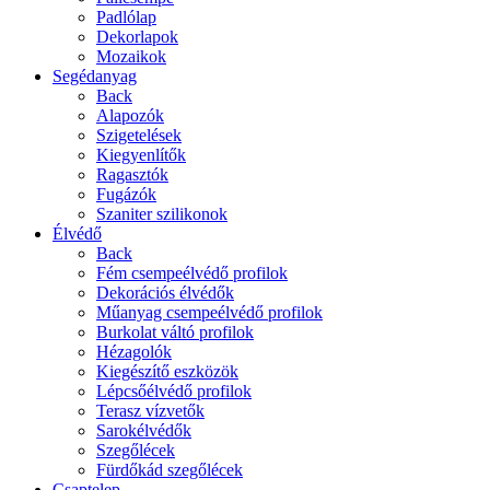
Padlólap
Dekorlapok
Mozaikok
Segédanyag
Back
Alapozók
Szigetelések
Kiegyenlítők
Ragasztók
Fugázók
Szaniter szilikonok
Élvédő
Back
Fém csempeélvédő profilok
Dekorációs élvédők
Műanyag csempeélvédő profilok
Burkolat váltó profilok
Hézagolók
Kiegészítő eszközök
Lépcsőélvédő profilok
Terasz vízvetők
Sarokélvédők
Szegőlécek
Fürdőkád szegőlécek
Csaptelep