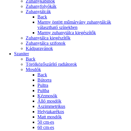
Zuhanykabinok
Zuhanyfolyókák
Zuhanytálcák
Back
Marmy öntött műmárvány zuhanytálcák
választható színekben
Marmy zuhanytálca kiegészítők
Zuhanytálca kiegészítők
Zuhanytálca szifonok
Kádparavánok
Szaniter
Back
Törölközőszárító radiátorok
Mosdók
Back
Bútorra
Pultra
Pultba
Kézmosók
Álló mosdók
Aszimmetrikus
Helytakarékos
Matt mosdók
50 cm-es
60 cm-es