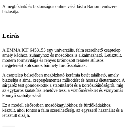
A megbízható és biztonságos online vásárlást a Barion rendszere
biztosítja.
Leírás
A EMMA ICF 6453153 egy univerzális, falra szerelhető csaptelep,
amely kádhoz, zuhanyhoz és mosdóhoz is alkalmazható. Letisztult,
modern formavilága és fényes krómozott felülete stílusos
megjelenést kölcsönöz bármely fürdőszobának.
A csaptelep belsejében megbízható kerámia betét található, amely
biztosítja a sima, csepegésmentes működést és hosszú élettartamot. A
sárgaréz test gondoskodik a stabilitásról és a korrózióállóságról, míg
az egykaros kialakítás lehetővé teszi a vízhőmérséklet és víznyomás
könnyű szabályozását.
Ez a modell elsősorban mosdókagylókhoz és fürdőkádakhoz
készült, ahol fontos a falra szerelhetőség, az egyszerű használat és a
letisztult dizájn.
⸻