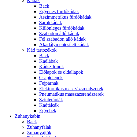
Kádak
Back
Egyenes fürdőkádak
Aszimmetrikus fürdőkádak
Sarokkádak
Különleges fürdőkádak
Szabadon álló kádak
Fél szabadon álló kádak
Akadálymentesített kádak
Kád tartozékok
Back
Kádlábak
Kádszifonok
Előlapok és oldallapok
Csaptelepek
Fejpárnák
Elektronikus masszázsrendszerek
Pneumatikus masszázsrendszerek
Színterápiák
Kádtálcák
Egyebek
Zuhanykabin
Back
Zuhanyfalak
Zuhanyajtók