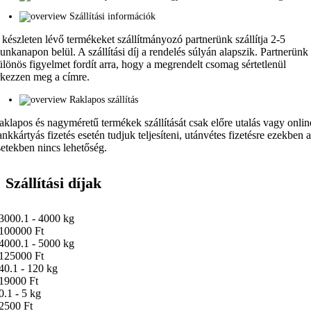
Szállítási információk
 készleten lévő termékeket szállítmányozó partnerünk szállítja 2-5
unkanapon belül. A szállítási díj a rendelés súlyán alapszik. Partnerünk
ülönös figyelmet fordít arra, hogy a megrendelt csomag sértetlenül
rkezzen meg a címre.
Raklapos szállítás
aklapos és nagyméretű termékek szállítását csak előre utalás vagy onlin
ankkártyás fizetés esetén tudjuk teljesíteni, utánvétes fizetésre ezekben 
setekben nincs lehetőség.
Szállítási díjak
3000.1 - 4000 kg
100000 Ft
4000.1 - 5000 kg
125000 Ft
40.1 - 120 kg
19000 Ft
0.1 - 5 kg
2500 Ft