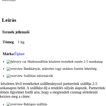
Leírás
Termék jellemzői
Tömeg
1 kg
Márka
Élplast
Házhozszállítás készletes termékek esetén 2-5 munkanap
Bankkártyás, utánvétes vagy utalásos fizetési lehetőség
Szállítási információk
 készleten lévő termékeket szállítmányozó partnerünk szállítja 2-5
unkanapon belül. A szállítási díj a rendelés súlyán alapszik. Partnerünk
ülönös figyelmet fordít arra, hogy a megrendelt csomag sértetlenül
rkezzen meg a címre.
Raklapos szállítás