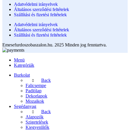
Adatvédelmi irányelvek
Általános szerződési feltételek
Szállítási és fizetési feltételek
Adatvédelmi irányelvek
Általános szerződési feltételek
Szállítási és fizetési feltételek
Emesefurdoszobaszalon.hu. 2025 Minden jog fenntartva.
Menü
Kategóriák
Burkolat
Back
Falicsempe
Padlólap
Dekorlapok
Mozaikok
Segédanyag
Back
Alapozók
Szigetelések
Kiegyenlítők