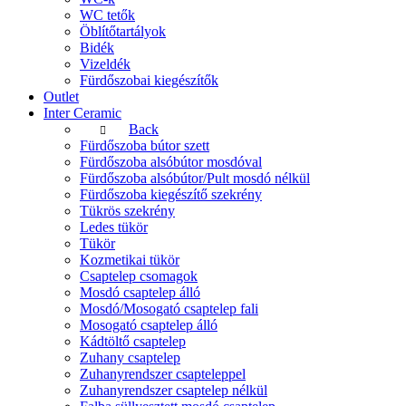
WC tetők
Öblítőtartályok
Bidék
Vizeldék
Fürdőszobai kiegészítők
Outlet
Inter Ceramic
Back
Fürdőszoba bútor szett
Fürdőszoba alsóbútor mosdóval
Fürdőszoba alsóbútor/Pult mosdó nélkül
Fürdőszoba kiegészítő szekrény
Tükrös szekrény
Ledes tükör
Tükör
Kozmetikai tükör
Csaptelep csomagok
Mosdó csaptelep álló
Mosdó/Mosogató csaptelep fali
Mosogató csaptelep álló
Kádtöltő csaptelep
Zuhany csaptelep
Zuhanyrendszer csapteleppel
Zuhanyrendszer csaptelep nélkül