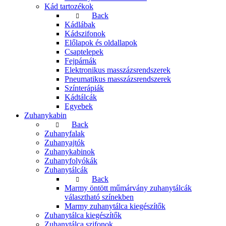
Kád tartozékok
Back
Kádlábak
Kádszifonok
Előlapok és oldallapok
Csaptelepek
Fejpárnák
Elektronikus masszázsrendszerek
Pneumatikus masszázsrendszerek
Színterápiák
Kádtálcák
Egyebek
Zuhanykabin
Back
Zuhanyfalak
Zuhanyajtók
Zuhanykabinok
Zuhanyfolyókák
Zuhanytálcák
Back
Marmy öntött műmárvány zuhanytálcák
választható színekben
Marmy zuhanytálca kiegészítők
Zuhanytálca kiegészítők
Zuhanytálca szifonok