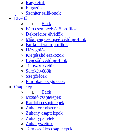
Ragasztók
Fugázók
Szaniter szilikonok
Élvédő
Back
Fém csempeélvédő profilok
Dekorációs élvédők
Műanyag csempeélvédő profilok
Burkolat váltó profilok
Hézagolók
Kiegészítő eszközök
Lépcsőélvédő profilok
Terasz vízvetők
Sarokélvédők
Szegőlécek
Fürdőkád szegőlécek
Csaptelep
Back
Mosdó csaptelepek
Kádtöltő csaptelepek
Zuhanyrendszerek
Zuhany csaptelepek
Zuhanypanelek
Zuhanyszettek
Termosztátos csaptelepek