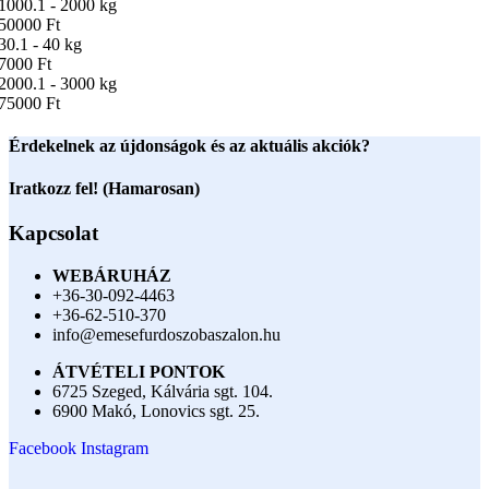
1000.1 - 2000 kg
50000 Ft
30.1 - 40 kg
7000 Ft
2000.1 - 3000 kg
75000 Ft
Érdekelnek az újdonságok és az aktuális akciók?
Iratkozz fel! (Hamarosan)
Kapcsolat
WEBÁRUHÁZ
+36-30-092-4463
+36-62-510-370
info@emesefurdoszobaszalon.hu
ÁTVÉTELI PONTOK
6725 Szeged, Kálvária sgt. 104.​
6900 Makó, Lonovics sgt. 25.
Facebook
Instagram