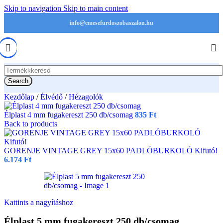
Skip to navigation
Skip to main content
info@emesefurdoszobaszalon.hu
Search
Kezdőlap
/
Élvédő
/
Hézagolók
Élplast 4 mm fugakereszt 250 db/csomag
835
Ft
Back to products
GORENJE VINTAGE GREY 15x60 PADLÓBURKOLÓ Kifutó!
6.174
Ft
Kattints a nagyításhoz
Élplast 5 mm fugakereszt 250 db/csomag