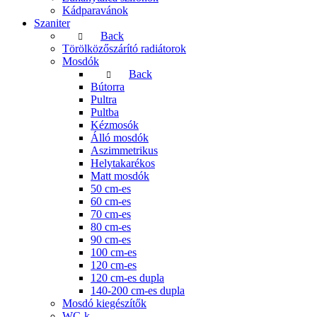
Kádparavánok
Szaniter
Back
Törölközőszárító radiátorok
Mosdók
Back
Bútorra
Pultra
Pultba
Kézmosók
Álló mosdók
Aszimmetrikus
Helytakarékos
Matt mosdók
50 cm-es
60 cm-es
70 cm-es
80 cm-es
90 cm-es
100 cm-es
120 cm-es
120 cm-es dupla
140-200 cm-es dupla
Mosdó kiegészítők
WC-k