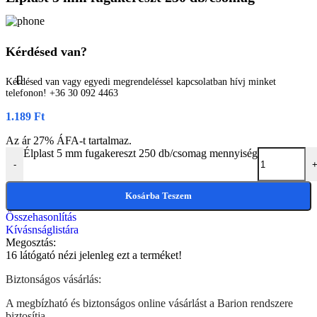
Kérdésed van?
Kérdésed van vagy egyedi megrendeléssel kapcsolatban hívj minket
telefonon! +36 30 092 4463
1.189
Ft
Az ár 27% ÁFA-t tartalmaz.
Élplast 5 mm fugakereszt 250 db/csomag mennyiség
-
Kosárba Teszem
Összehasonlítás
Kívásnságlistára
Megosztás:
16
látógató nézi jelenleg ezt a terméket!
Biztonságos vásárlás:
A megbízható és biztonságos online vásárlást a Barion rendszere
biztosítja.