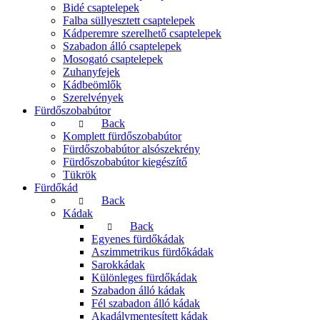
Bidé csaptelepek
Falba süllyesztett csaptelepek
Kádperemre szerelhető csaptelepek
Szabadon álló csaptelepek
Mosogató csaptelepek
Zuhanyfejek
Kádbeömlők
Szerelvények
Fürdőszobabútor
Back
Komplett fürdőszobabútor
Fürdőszobabútor alsószekrény
Fürdőszobabútor kiegészítő
Tükrök
Fürdőkád
Back
Kádak
Back
Egyenes fürdőkádak
Aszimmetrikus fürdőkádak
Sarokkádak
Különleges fürdőkádak
Szabadon álló kádak
Fél szabadon álló kádak
Akadálymentesített kádak