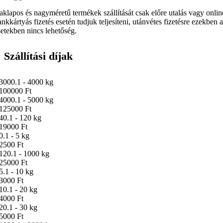
aklapos és nagyméretű termékek szállítását csak előre utalás vagy onlin
ankkártyás fizetés esetén tudjuk teljesíteni, utánvétes fizetésre ezekben 
setekben nincs lehetőség.
Szállítási díjak
3000.1 - 4000 kg
100000 Ft
4000.1 - 5000 kg
125000 Ft
40.1 - 120 kg
19000 Ft
0.1 - 5 kg
2500 Ft
120.1 - 1000 kg
25000 Ft
5.1 - 10 kg
3000 Ft
10.1 - 20 kg
4000 Ft
20.1 - 30 kg
5000 Ft