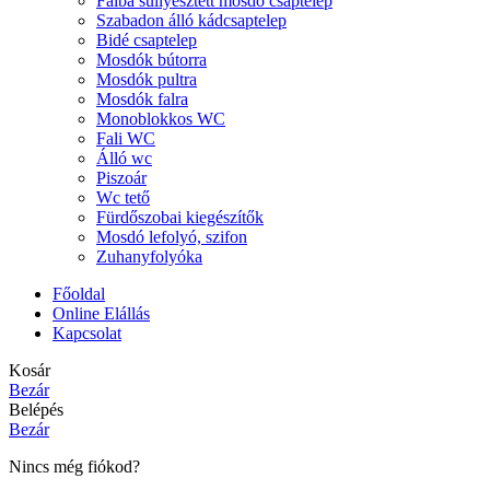
Falba süllyesztett mosdó csaptelep
Szabadon álló kádcsaptelep
Bidé csaptelep
Mosdók bútorra
Mosdók pultra
Mosdók falra
Monoblokkos WC
Fali WC
Álló wc
Piszoár
Wc tető
Fürdőszobai kiegészítők
Mosdó lefolyó, szifon
Zuhanyfolyóka
Főoldal
Online Elállás
Kapcsolat
Kosár
Bezár
Belépés
Bezár
Nincs még fiókod?