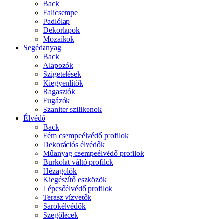
Back
Falicsempe
Padlólap
Dekorlapok
Mozaikok
Segédanyag
Back
Alapozók
Szigetelések
Kiegyenlítők
Ragasztók
Fugázók
Szaniter szilikonok
Élvédő
Back
Fém csempeélvédő profilok
Dekorációs élvédők
Műanyag csempeélvédő profilok
Burkolat váltó profilok
Hézagolók
Kiegészítő eszközök
Lépcsőélvédő profilok
Terasz vízvetők
Sarokélvédők
Szegőlécek