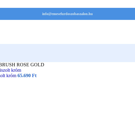
info@emesefurdoszobaszalon.hu
1BRUSH ROSE GOLD
zolt króm
65.690
Ft