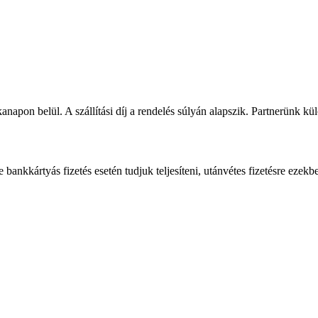
napon belül. A szállítási díj a rendelés súlyán alapszik. Partnerünk kü
bankkártyás fizetés esetén tudjuk teljesíteni, utánvétes fizetésre ezekb