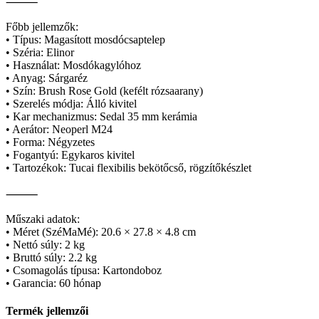
⸻
Főbb jellemzők:
• Típus: Magasított mosdócsaptelep
• Széria: Elinor
• Használat: Mosdókagylóhoz
• Anyag: Sárgaréz
• Szín: Brush Rose Gold (kefélt rózsaarany)
• Szerelés módja: Álló kivitel
• Kar mechanizmus: Sedal 35 mm kerámia
• Aerátor: Neoperl M24
• Forma: Négyzetes
• Fogantyú: Egykaros kivitel
• Tartozékok: Tucai flexibilis bekötőcső, rögzítőkészlet
⸻
Műszaki adatok:
• Méret (SzéMaMé): 20.6 × 27.8 × 4.8 cm
• Nettó súly: 2 kg
• Bruttó súly: 2.2 kg
• Csomagolás típusa: Kartondoboz
• Garancia: 60 hónap
Termék jellemzői