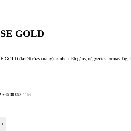
OSE GOLD
D (kefélt rózsaarany) színben. Elegáns, négyzetes formavilág, hossz
n! +36 30 092 4463
+