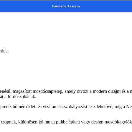
Kosárba Teszem
ítja.
agasított mosdócsaptelep, amely ötvözi a modern dizájnt és a meg
sít a fürdőszobának.
precíz hőmérséklet- és vízáramlás-szabályozást tesz lehetővé, míg a N
a csapnak, különösen jól mutat pultba épített vagy design mosdókagyló