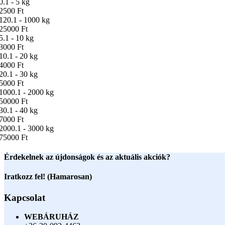
0.1 - 5 kg
2500 Ft
120.1 - 1000 kg
25000 Ft
5.1 - 10 kg
3000 Ft
10.1 - 20 kg
4000 Ft
20.1 - 30 kg
5000 Ft
1000.1 - 2000 kg
50000 Ft
30.1 - 40 kg
7000 Ft
2000.1 - 3000 kg
75000 Ft
Érdekelnek az újdonságok és az aktuális akciók?
Iratkozz fel! (Hamarosan)
Kapcsolat
WEBÁRUHÁZ