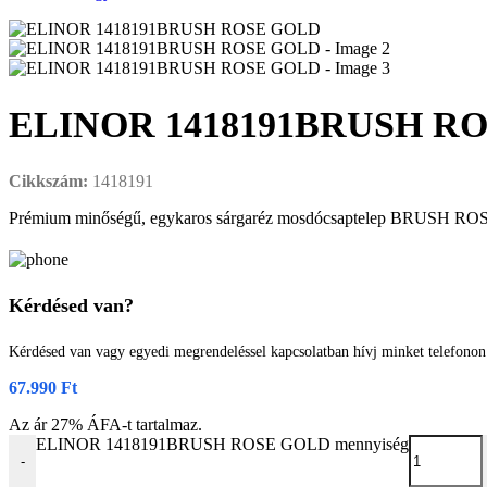
ELINOR 1418191BRUSH R
Cikkszám:
1418191
Prémium minőségű, egykaros sárgaréz mosdócsaptelep BRUSH ROSE GOL
Kérdésed van?
Kérdésed van vagy egyedi megrendeléssel kapcsolatban hívj minket telefono
67.990
Ft
Az ár 27% ÁFA-t tartalmaz.
ELINOR 1418191BRUSH ROSE GOLD mennyiség
-