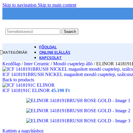
Skip to navigation
Skip to main content
Search
FŐOLDAL
KATEGÓRIÁK
ONLINE ELÁLLÁS
KAPCSOLAT
Kezdőlap
/
Inter Ceramic
/
Mosdó csaptelep álló
/
ELINOR 141819
ICF 1418191BRUSH NICKEL magasított mosdó csaptelep, szálcsis
Back to products
ICF 1418191C ELINOR
45.190
Ft
Kattints a nagyításhoz