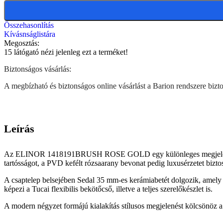
Összehasonlítás
Kívásnságlistára
Megosztás:
15
látógató nézi jelenleg ezt a terméket!
Biztonságos vásárlás:
A megbízható és biztonságos online vásárlást a Barion rendszere biztos
Leírás
Az ELINOR 1418191BRUSH ROSE GOLD egy különleges megjelenésű, m
tartósságot, a PVD kefélt rózsaarany bevonat pedig luxusérzetet bizto
A csaptelep belsejében Sedal 35 mm-es kerámiabetét dolgozik, amely 
képezi a Tucai flexibilis bekötőcső, illetve a teljes szerelőkészlet is.
A modern négyzet formájú kialakítás stílusos megjelenést kölcsönöz 