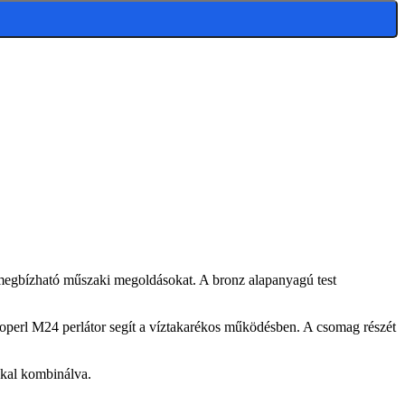
bízható műszaki megoldásokat. A bronz alapanyagú test
eoperl M24 perlátor segít a víztakarékos működésben. A csomag részét
kkal kombinálva.