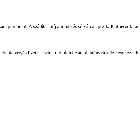
napon belül. A szállítási díj a rendelés súlyán alapszik. Partnerünk kü
bankkártyás fizetés esetén tudjuk teljesíteni, utánvétes fizetésre ezekb