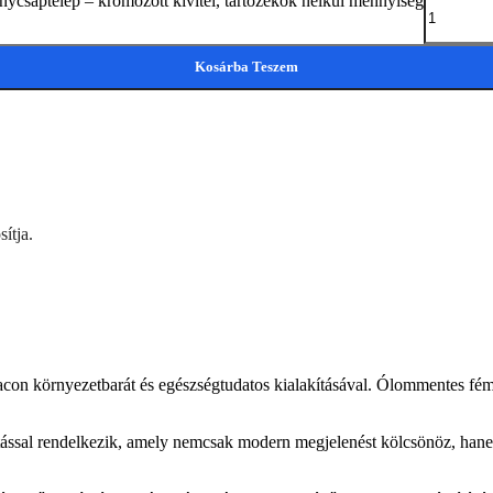
ptelep – krómozott kivitel, tartozékok nélkül mennyiség
Kosárba Teszem
ítja.
örnyezetbarát és egészségtudatos kialakításával. Ólommentes fémötv
ítással rendelkezik, amely nemcsak modern megjelenést kölcsönöz, hanem