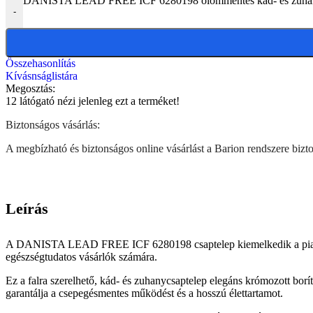
DANISTA LEAD FREE ICF 6280198 ólommentes kád- és zuhanycsa
-
Összehasonlítás
Kívásnságlistára
Megosztás:
12
látógató nézi jelenleg ezt a terméket!
Biztonságos vásárlás:
A megbízható és biztonságos online vásárlást a Barion rendszere biztos
Leírás
A DANISTA LEAD FREE ICF 6280198 csaptelep kiemelkedik a piacon k
egészségtudatos vásárlók számára.
Ez a falra szerelhető, kád- és zuhanycsaptelep elegáns krómozott bor
garantálja a csepegésmentes működést és a hosszú élettartamot.