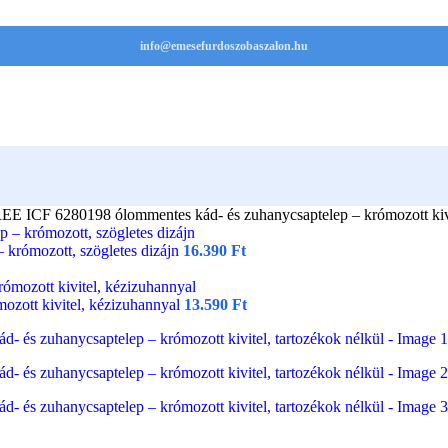
info@emesefurdoszobaszalon.hu
CF 6280198 ólommentes kád- és zuhanycsaptelep – krómozott kivite
krómozott, szögletes dizájn
16.390
Ft
ozott kivitel, kézizuhannyal
13.590
Ft