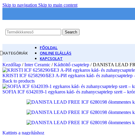
Skip to navigation
Skip to main content
Search
FŐOLDAL
KATEGÓRIÁK
ONLINE ELÁLLÁS
KAPCSOLAT
Kezdőlap
/
Inter Ceramic
/
Kádtöltő csaptelep
/
DANISTA LEAD FREE I
KRISTI ICF 6258290/БЕЗ А-РИ egykaros kád- és zuhanycsaptelep – 
Back to products
SOFIA ICF 6342039-1 egykaros kád- és zuhanycsaptelep szett – króm
Kattints a nagyításhoz