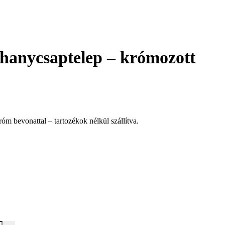
anycsaptelep – krómozott
m bevonattal – tartozékok nélkül szállítva.