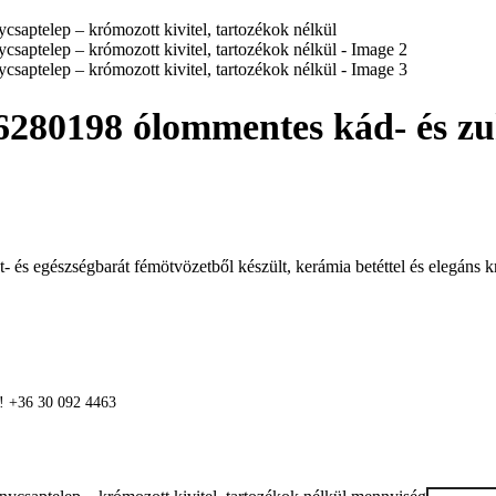
198 ólommentes kád- és zuh
 egészségbarát fémötvözetből készült, kerámia betéttel és elegáns kró
n! +36 30 092 4463