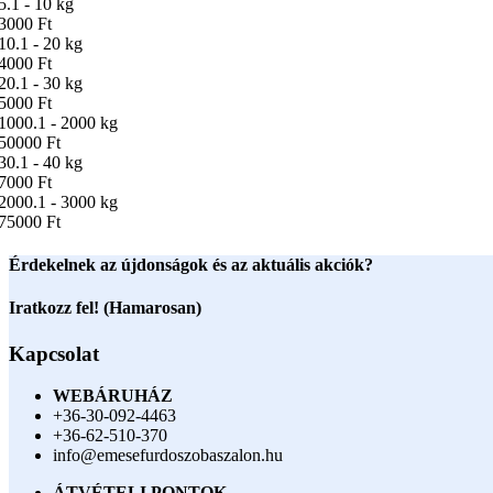
5.1 - 10 kg
3000 Ft
10.1 - 20 kg
4000 Ft
20.1 - 30 kg
5000 Ft
1000.1 - 2000 kg
50000 Ft
30.1 - 40 kg
7000 Ft
2000.1 - 3000 kg
75000 Ft
Érdekelnek az újdonságok és az aktuális akciók?
Iratkozz fel! (Hamarosan)
Kapcsolat
WEBÁRUHÁZ
+36-30-092-4463
+36-62-510-370
info@emesefurdoszobaszalon.hu
ÁTVÉTELI PONTOK