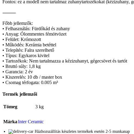
Fontos: ez a modell nem tartalmaz zuhanytartozékokat (kézizuhany, gé
⸻
Főbb jellemzők:
• Felhasználás: Fürdőkád és zuhany
• Anyag: Ólommentes fémötvözet
• Felület: Krómozott
• Működés: Kerámia betéttel
• Telepítés: Falra szerelhető
• Típus: Egykaros kivitel
• Tartozékok: Nem tartalmazza a kézizuhanyt, gégecsövet és tartót
• Bruttó súly: 1,8 kg
• Garancia: 2 év
• Kiszerelés: 10 db / master box
• Csomag térfogata: 0.005 m³
Termék jellemzői
Tömeg
3 kg
Márka
Inter Ceramic
Házhozszállítás készletes termékek esetén 2-5 munkanap