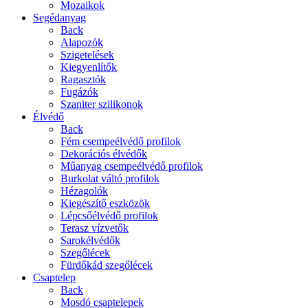
Mozaikok
Segédanyag
Back
Alapozók
Szigetelések
Kiegyenlítők
Ragasztók
Fugázók
Szaniter szilikonok
Élvédő
Back
Fém csempeélvédő profilok
Dekorációs élvédők
Műanyag csempeélvédő profilok
Burkolat váltó profilok
Hézagolók
Kiegészítő eszközök
Lépcsőélvédő profilok
Terasz vízvetők
Sarokélvédők
Szegőlécek
Fürdőkád szegőlécek
Csaptelep
Back
Mosdó csaptelepek