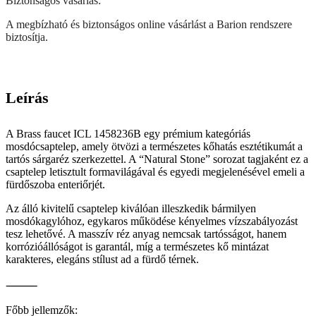
Biztonságos vásárlás:
A megbízható és biztonságos online vásárlást a Barion rendszere
biztosítja.
Leírás
A Brass faucet ICL 1458236B egy prémium kategóriás
mosdócsaptelep, amely ötvözi a természetes kőhatás esztétikumát a
tartós sárgaréz szerkezettel. A “Natural Stone” sorozat tagjaként ez a
csaptelep letisztult formavilágával és egyedi megjelenésével emeli a
fürdőszoba enteriőrjét.
Az álló kivitelű csaptelep kiválóan illeszkedik bármilyen
mosdókagylóhoz, egykaros működése kényelmes vízszabályozást
tesz lehetővé. A masszív réz anyag nemcsak tartósságot, hanem
korrózióállóságot is garantál, míg a természetes kő mintázat
karakteres, elegáns stílust ad a fürdő térnek.
⸻
Főbb jellemzők: