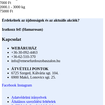
7000 Ft
2000.1 - 3000 kg
75000 Ft
Érdekelnek az újdonságok és az aktuális akciók?
Iratkozz fel! (Hamarosan)
Kapcsolat
WEBÁRUHÁZ
+36-30-092-4463
+36-62-510-370
info@emesefurdoszobaszalon.hu
ÁTVÉTELI PONTOK
6725 Szeged, Kálvária sgt. 104.​
6900 Makó, Lonovics sgt. 25.
Facebook
Instagram
Adatvédelmi irányelvek
Általános szerződési feltételek