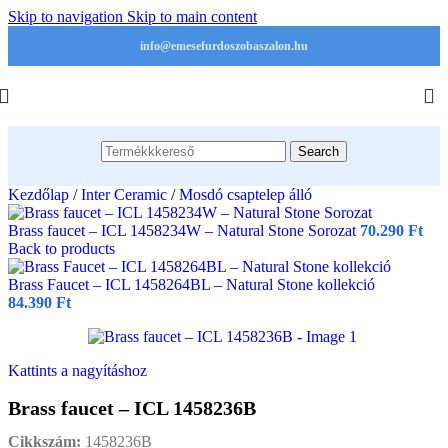
Skip to navigation
Skip to main content
info@emesefurdoszobaszalon.hu
Search
Kezdőlap
/
Inter Ceramic
/
Mosdó csaptelep álló
Brass faucet – ICL 1458234W – Natural Stone Sorozat
70.290
Ft
Back to products
Brass Faucet – ICL 1458264BL – Natural Stone kollekció
84.390
Ft
Kattints a nagyításhoz
Brass faucet – ICL 1458236B
Cikkszám:
1458236B