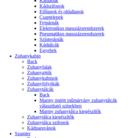
Kádlábak
Kádszifonok
Előlapok és oldallapok
Csaptelepek
Fejpárnák
Elektronikus masszázsrendszerek
Pneumatikus masszázsrendszerek
Színterápiák
Kádtálcák
Egyebek
Zuhanykabin
Back
Zuhanyfalak
Zuhanyajtók
Zuhanykabinok
Zuhanyfolyókák
Zuhanytálcák
Back
Marmy öntött műmárvány zuhanytálcák
választható színekben
Marmy zuhanytálca kiegészítők
Zuhanytálca kiegészítők
Zuhanytálca szifonok
Kádparavánok
Szaniter