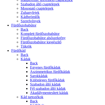
Szabadon álló csaptelepek
Mosogató csaptelepek
Zuhanyfejek
Kádbeömlők
Szerelvények
Fürdőszobabútor
Back
Komplett fürdőszobabútor
Fürdőszobabútor alsószekrény
Fürdőszobabútor kiegészítő
Tükrök
Fürdőkád
Back
Kádak
Back
Egyenes fürdőkádak
Aszimmetrikus fürdőkádak
Sarokkádak
Különleges fürdőkádak
Szabadon álló kádak
Fél szabadon álló kádak
Akadálymentesített kádak
Kád tartozékok
Back