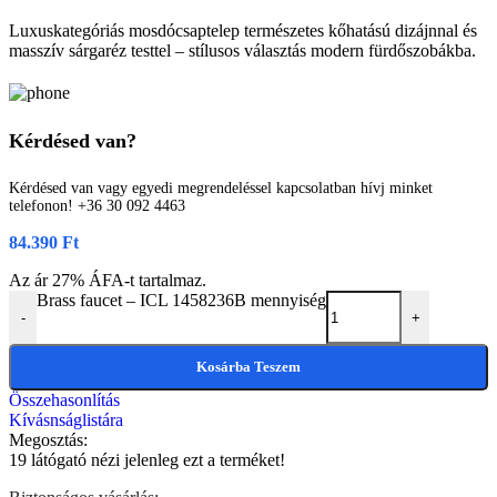
Luxuskategóriás mosdócsaptelep természetes kőhatású dizájnnal és
masszív sárgaréz testtel – stílusos választás modern fürdőszobákba.
Kérdésed van?
Kérdésed van vagy egyedi megrendeléssel kapcsolatban hívj minket
telefonon! +36 30 092 4463
84.390
Ft
Az ár 27% ÁFA-t tartalmaz.
Brass faucet – ICL 1458236B mennyiség
-
+
Kosárba Teszem
Összehasonlítás
Kívásnságlistára
Megosztás:
19
látógató nézi jelenleg ezt a terméket!