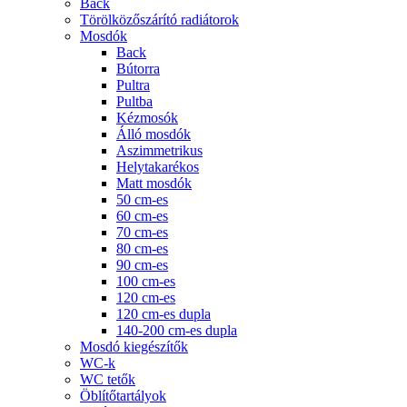
Back
Törölközőszárító radiátorok
Mosdók
Back
Bútorra
Pultra
Pultba
Kézmosók
Álló mosdók
Aszimmetrikus
Helytakarékos
Matt mosdók
50 cm-es
60 cm-es
70 cm-es
80 cm-es
90 cm-es
100 cm-es
120 cm-es
120 cm-es dupla
140-200 cm-es dupla
Mosdó kiegészítők
WC-k
WC tetők
Öblítőtartályok