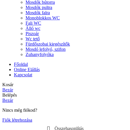
Mosdók bútorra
Mosdók pultra
Mosdók falra
Monoblokkos WC
Fali WC
Álló wc
Piszoár
Wc tető
Fürdőszobai kiegészítők
Mosdó lefolyó, szifon
Zuhanyfolyóka
Főoldal
Online Elállás
Kapcsolat
Kosár
Bezár
Belépés
Bezár
Nincs még fiókod?
Fiók létrehozása
Összehasonlítás