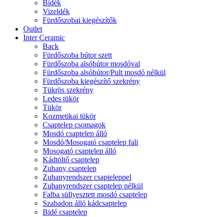
Bidék
Vizeldék
Fürdőszobai kiegészítők
Outlet
Inter Ceramic
Back
Fürdőszoba bútor szett
Fürdőszoba alsóbútor mosdóval
Fürdőszoba alsóbútor/Pult mosdó nélkül
Fürdőszoba kiegészítő szekrény
Tükrös szekrény
Ledes tükör
Tükör
Kozmetikai tükör
Csaptelep csomagok
Mosdó csaptelep álló
Mosdó/Mosogató csaptelep fali
Mosogató csaptelep álló
Kádtöltő csaptelep
Zuhany csaptelep
Zuhanyrendszer csapteleppel
Zuhanyrendszer csaptelep nélkül
Falba süllyesztett mosdó csaptelep
Szabadon álló kádcsaptelep
Bidé csaptelep