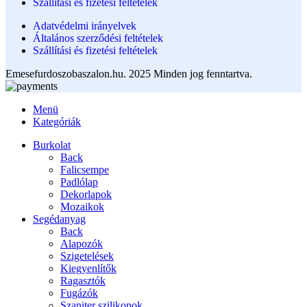
Szállítási és fizetési feltételek
Adatvédelmi irányelvek
Általános szerződési feltételek
Szállítási és fizetési feltételek
Emesefurdoszobaszalon.hu. 2025 Minden jog fenntartva.
Menü
Kategóriák
Burkolat
Back
Falicsempe
Padlólap
Dekorlapok
Mozaikok
Segédanyag
Back
Alapozók
Szigetelések
Kiegyenlítők
Ragasztók
Fugázók
Szaniter szilikonok