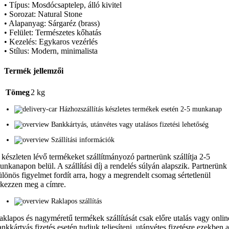
• Típus: Mosdócsaptelep, álló kivitel
• Sorozat: Natural Stone
• Alapanyag: Sárgaréz (brass)
• Felület: Természetes kőhatás
• Kezelés: Egykaros vezérlés
• Stílus: Modern, minimalista
Termék jellemzői
Tömeg
2 kg
Házhozszállítás készletes termékek esetén 2-5 munkanap
Bankkártyás, utánvétes vagy utalásos fizetési lehetőség
Szállítási információk
 készleten lévő termékeket szállítmányozó partnerünk szállítja 2-5
unkanapon belül. A szállítási díj a rendelés súlyán alapszik. Partnerünk
ülönös figyelmet fordít arra, hogy a megrendelt csomag sértetlenül
rkezzen meg a címre.
Raklapos szállítás
aklapos és nagyméretű termékek szállítását csak előre utalás vagy onlin
ankkártyás fizetés esetén tudjuk teljesíteni, utánvétes fizetésre ezekben 