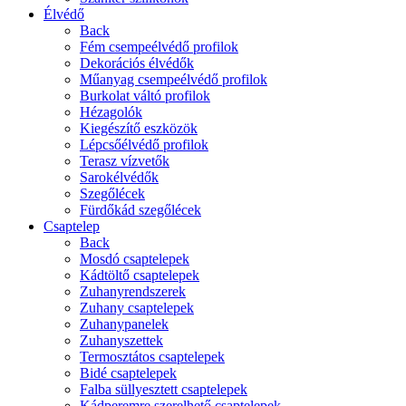
Élvédő
Back
Fém csempeélvédő profilok
Dekorációs élvédők
Műanyag csempeélvédő profilok
Burkolat váltó profilok
Hézagolók
Kiegészítő eszközök
Lépcsőélvédő profilok
Terasz vízvetők
Sarokélvédők
Szegőlécek
Fürdőkád szegőlécek
Csaptelep
Back
Mosdó csaptelepek
Kádtöltő csaptelepek
Zuhanyrendszerek
Zuhany csaptelepek
Zuhanypanelek
Zuhanyszettek
Termosztátos csaptelepek
Bidé csaptelepek
Falba süllyesztett csaptelepek
Kádperemre szerelhető csaptelepek