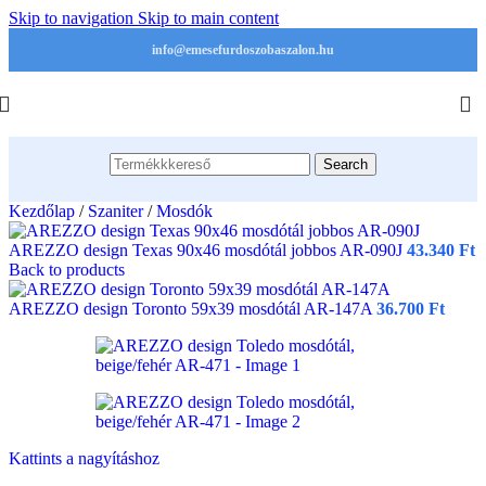
Skip to navigation
Skip to main content
info@emesefurdoszobaszalon.hu
Search
Kezdőlap
/
Szaniter
/
Mosdók
AREZZO design Texas 90x46 mosdótál jobbos AR-090J
43.340
Ft
Back to products
AREZZO design Toronto 59x39 mosdótál AR-147A
36.700
Ft
Kattints a nagyításhoz