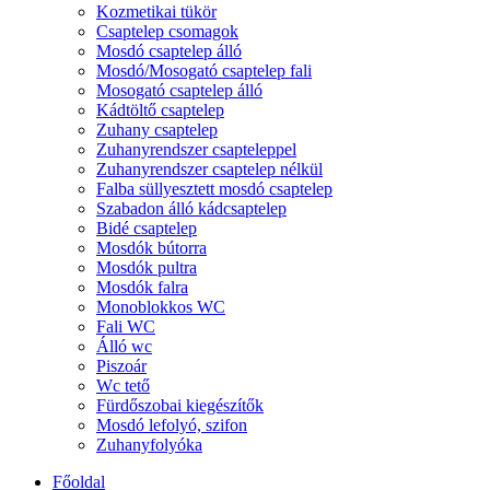
Kozmetikai tükör
Csaptelep csomagok
Mosdó csaptelep álló
Mosdó/Mosogató csaptelep fali
Mosogató csaptelep álló
Kádtöltő csaptelep
Zuhany csaptelep
Zuhanyrendszer csapteleppel
Zuhanyrendszer csaptelep nélkül
Falba süllyesztett mosdó csaptelep
Szabadon álló kádcsaptelep
Bidé csaptelep
Mosdók bútorra
Mosdók pultra
Mosdók falra
Monoblokkos WC
Fali WC
Álló wc
Piszoár
Wc tető
Fürdőszobai kiegészítők
Mosdó lefolyó, szifon
Zuhanyfolyóka
Főoldal