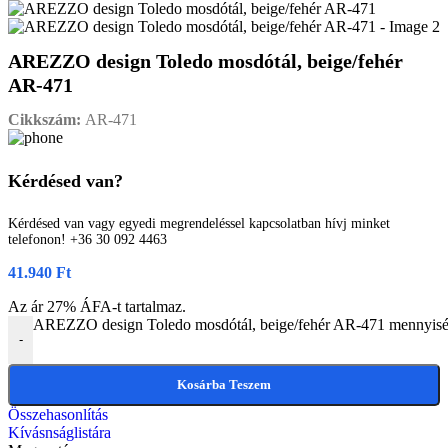
AREZZO design Toledo mosdótál, beige/fehér
AR-471
Cikkszám:
AR-471
Kérdésed van?
Kérdésed van vagy egyedi megrendeléssel kapcsolatban hívj minket
telefonon! +36 30 092 4463
41.940
Ft
Az ár 27% ÁFA-t tartalmaz.
AREZZO design Toledo mosdótál, beige/fehér AR-471 mennyis
-
Kosárba Teszem
Összehasonlítás
Kívásnságlistára