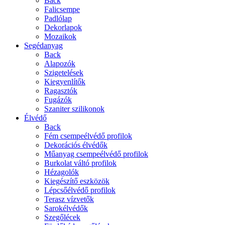
Back
Falicsempe
Padlólap
Dekorlapok
Mozaikok
Segédanyag
Back
Alapozók
Szigetelések
Kiegyenlítők
Ragasztók
Fugázók
Szaniter szilikonok
Élvédő
Back
Fém csempeélvédő profilok
Dekorációs élvédők
Műanyag csempeélvédő profilok
Burkolat váltó profilok
Hézagolók
Kiegészítő eszközök
Lépcsőélvédő profilok
Terasz vízvetők
Sarokélvédők
Szegőlécek