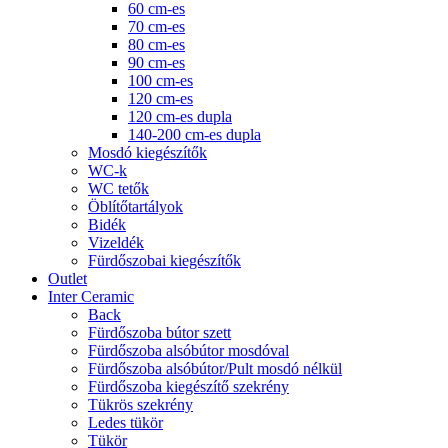
60 cm-es
70 cm-es
80 cm-es
90 cm-es
100 cm-es
120 cm-es
120 cm-es dupla
140-200 cm-es dupla
Mosdó kiegészítők
WC-k
WC tetők
Öblítőtartályok
Bidék
Vizeldék
Fürdőszobai kiegészítők
Outlet
Inter Ceramic
Back
Fürdőszoba bútor szett
Fürdőszoba alsóbútor mosdóval
Fürdőszoba alsóbútor/Pult mosdó nélkül
Fürdőszoba kiegészítő szekrény
Tükrös szekrény
Ledes tükör
Tükör