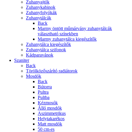
Zuhanyajtók
Zuhanykabinok
Zuhanyfolyókák
Zuhanytálcák
Back
Marmy öntött műmárvány zuhanytálcák
választható színekben
Marmy zuhanytálca kiegészítők
Zuhanytálca kiegészítők
Zuhanytálca szifonok
Kádparavánok
Szaniter
Back
Törölközőszárító radiátorok
Mosdók
Back
Bútorra
Pultra
Pultba
Kézmosók
Álló mosdók
Aszimmetrikus
Helytakarékos
Matt mosdók
50 cm-es