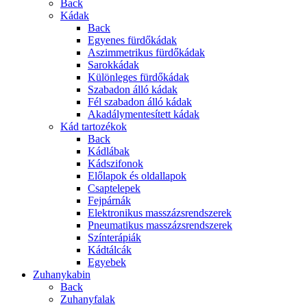
Back
Kádak
Back
Egyenes fürdőkádak
Aszimmetrikus fürdőkádak
Sarokkádak
Különleges fürdőkádak
Szabadon álló kádak
Fél szabadon álló kádak
Akadálymentesített kádak
Kád tartozékok
Back
Kádlábak
Kádszifonok
Előlapok és oldallapok
Csaptelepek
Fejpárnák
Elektronikus masszázsrendszerek
Pneumatikus masszázsrendszerek
Színterápiák
Kádtálcák
Egyebek
Zuhanykabin
Back
Zuhanyfalak