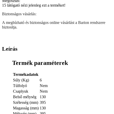
Megosztás:
15
látógató nézi jelenleg ezt a terméket!
Biztonságos vásárlás:
A megbízható és biztonságos online vásárlást a Barion rendszere
biztosítja.
Leírás
Termék paraméterek
Termékadatok
Súly (Kg)
6
Túlfolyó
Nem
Csaplyuk
Nem
Belső mélység
130
Szélesség (mm)
395
Magasság (mm)
130
Mélység (mm)
395