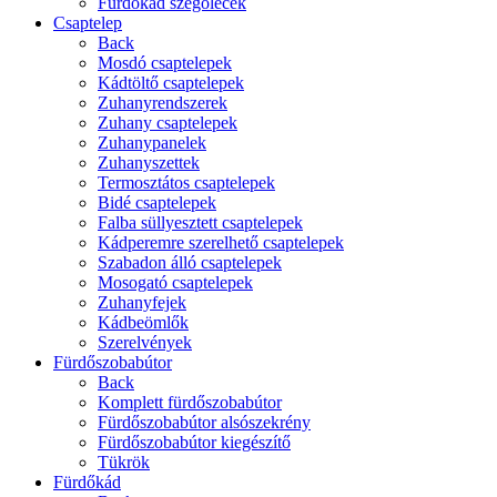
Fürdőkád szegőlécek
Csaptelep
Back
Mosdó csaptelepek
Kádtöltő csaptelepek
Zuhanyrendszerek
Zuhany csaptelepek
Zuhanypanelek
Zuhanyszettek
Termosztátos csaptelepek
Bidé csaptelepek
Falba süllyesztett csaptelepek
Kádperemre szerelhető csaptelepek
Szabadon álló csaptelepek
Mosogató csaptelepek
Zuhanyfejek
Kádbeömlők
Szerelvények
Fürdőszobabútor
Back
Komplett fürdőszobabútor
Fürdőszobabútor alsószekrény
Fürdőszobabútor kiegészítő
Tükrök
Fürdőkád