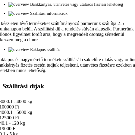
Bankkártyás, utánvétes vagy utalásos fizetési lehetőség
Szállítási információk
 készleten lévő termékeket szállítmányozó partnerünk szállítja 2-5
unkanapon belül. A szállítási díj a rendelés súlyán alapszik. Partnerünk
ülönös figyelmet fordít arra, hogy a megrendelt csomag sértetlenül
rkezzen meg a címre.
Raklapos szállítás
aklapos és nagyméretű termékek szállítását csak előre utalás vagy onlin
ankkártyás fizetés esetén tudjuk teljesíteni, utánvétes fizetésre ezekben 
setekben nincs lehetőség.
Szállítási díjak
3000.1 - 4000 kg
100000 Ft
4000.1 - 5000 kg
125000 Ft
40.1 - 120 kg
19000 Ft
0.1 - 5 kg