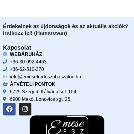
Érdekelnek az újdonságok és az aktuális akciók?
Iratkozz fel! (Hamarosan)
Kapcsolat
WEBÁRUHÁZ
+36-30-092-4463
+36-62-510-370
info@emesefurdoszobaszalon.hu
ÁTVÉTELI PONTOK
6725 Szeged, Kálvária sgt. 104.​
6900 Makó, Lonovics sgt. 25.