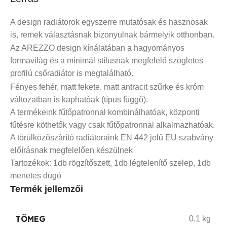
A design radiátorok egyszerre mutatósak és hasznosak
is, remek választásnak bizonyulnak bármelyik otthonban.
Az AREZZO design kínálatában a hagyományos
formavilág és a minimál stílusnak megfelelő szögletes
profilú csőradiátor is megtalálható.
Fényes fehér, matt fekete, matt antracit szűrke és króm
változatban is kaphatóak (típus függő).
A termékeink fűtőpatronnal kombinálhatóak, központi
fűtésre köthetők vagy csak fűtőpatronnal alkalmazhatóak.
A törülközőszárító radiátoraink EN 442 jelű EU szabvány
előírásnak megfelelően készülnek
Tartozékok: 1db rögzítőszett, 1db légtelenítő szelep, 1db
menetes dugó
Termék jellemzői
TÖMEG
0.1 kg