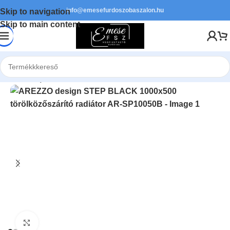
info@emesefurdoszobaszalon.hu
Skip to navigation
Skip to main content
Kezdőlap
/
Szaniter
/
Törölközőszárító radiátorok
Kattints a nagyításhoz