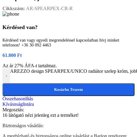
Cikkszám:
AR-SPEARPEX-CR-R
Kérdésed van?
Kérdésed van vagy egyedi megrendeléssel kapcsolatban hívj minket
telefonon! +36 30 092 4463
61.800
Ft
Az ár 27% ÁFA-t tartalmaz.
AREZZO design SPEARPEX/UNICO radiátor szelep króm, j
-
Kosárba Teszem
Összehasonlítás
Kívásnságlistára
Megosztás:
16
látógató nézi jelenleg ezt a terméket!
Biztonságos vásárlás:
A megbízható és biztonságos online vásárlást a Barion rendszere