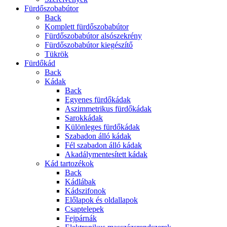
Fürdőszobabútor
Back
Komplett fürdőszobabútor
Fürdőszobabútor alsószekrény
Fürdőszobabútor kiegészítő
Tükrök
Fürdőkád
Back
Kádak
Back
Egyenes fürdőkádak
Aszimmetrikus fürdőkádak
Sarokkádak
Különleges fürdőkádak
Szabadon álló kádak
Fél szabadon álló kádak
Akadálymentesített kádak
Kád tartozékok
Back
Kádlábak
Kádszifonok
Előlapok és oldallapok
Csaptelepek
Fejpárnák