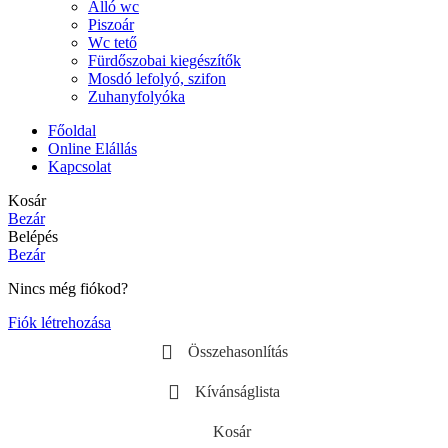
Álló wc
Piszoár
Wc tető
Fürdőszobai kiegészítők
Mosdó lefolyó, szifon
Zuhanyfolyóka
Főoldal
Online Elállás
Kapcsolat
Kosár
Bezár
Belépés
Bezár
Nincs még fiókod?
Fiók létrehozása
Összehasonlítás
Kívánságlista
Kosár