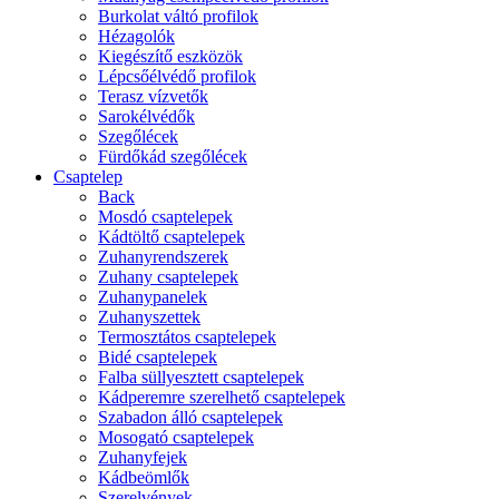
Burkolat váltó profilok
Hézagolók
Kiegészítő eszközök
Lépcsőélvédő profilok
Terasz vízvetők
Sarokélvédők
Szegőlécek
Fürdőkád szegőlécek
Csaptelep
Back
Mosdó csaptelepek
Kádtöltő csaptelepek
Zuhanyrendszerek
Zuhany csaptelepek
Zuhanypanelek
Zuhanyszettek
Termosztátos csaptelepek
Bidé csaptelepek
Falba süllyesztett csaptelepek
Kádperemre szerelhető csaptelepek
Szabadon álló csaptelepek
Mosogató csaptelepek
Zuhanyfejek
Kádbeömlők
Szerelvények