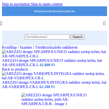
Skip to navigation
Skip to main content
info@emesefurdoszobaszalon.hu
Search
Kezdőlap
/
Szaniter
/
Törölközőszárító radiátorok
AREZZO design SPEARPEX/UNICO radiátor szelep króm, bal
AR-SPEARPEX-CR-L
61.800
Ft
Back to products
AREZZO design VARIOPEX/INTEGRA radiátor szelep króm, bal
AR-VARIOPEX-CR-L
62.100
Ft