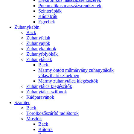
Elektronikus masszázsrendszerek
Pneumatikus masszázsrendszerek
Színterápiák
Kádtálcák
Egyebek
Zuhanykabin
Back
Zuhanyfalak
Zuhanyajtók
Zuhanykabinok
Zuhanyfolyókák
Zuhanytálcák
Back
Marmy öntött műmárvány zuhanytálcák
választható színekben
Marmy zuhanytálca kiegészítők
Zuhanytálca kiegészítők
Zuhanytálca szifonok
Kádparavánok
Szaniter
Back
Törölközőszárító radiátorok
Mosdók
Back
Bútorra