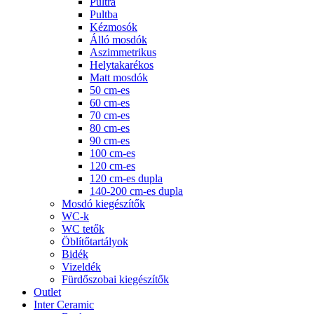
Pultra
Pultba
Kézmosók
Álló mosdók
Aszimmetrikus
Helytakarékos
Matt mosdók
50 cm-es
60 cm-es
70 cm-es
80 cm-es
90 cm-es
100 cm-es
120 cm-es
120 cm-es dupla
140-200 cm-es dupla
Mosdó kiegészítők
WC-k
WC tetők
Öblítőtartályok
Bidék
Vizeldék
Fürdőszobai kiegészítők
Outlet
Inter Ceramic