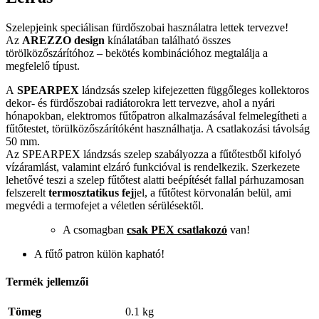
Szelepjeink speciálisan fürdőszobai használatra lettek tervezve!
Az
AREZZO design
kínálatában található összes
törölközőszárítóhoz – bekötés kombinációhoz megtalálja a
megfelelő típust.
A
SPEARPEX
lándzsás szelep kifejezetten függőleges kollektoros
dekor- és fürdőszobai radiátorokra lett tervezve, ahol a nyári
hónapokban, elektromos fűtőpatron alkalmazásával felmelegítheti a
fűtőtestet, törülközőszárítóként használhatja. A csatlakozási távolság
50 mm.
Az SPEARPEX lándzsás szelep szabályozza a fűtőtestből kifolyó
vízáramlást, valamint elzáró funkcióval is rendelkezik. Szerkezete
lehetővé teszi a szelep fűtőtest alatti beépítését fallal párhuzamosan
felszerelt
termosztatikus fej
jel, a fűtőtest körvonalán belül, ami
megvédi a termofejet a véletlen sérülésektől.
A csomagban
csak PEX csatlakozó
van!
A fűtő patron külön kapható!
Termék jellemzői
Tömeg
0.1 kg