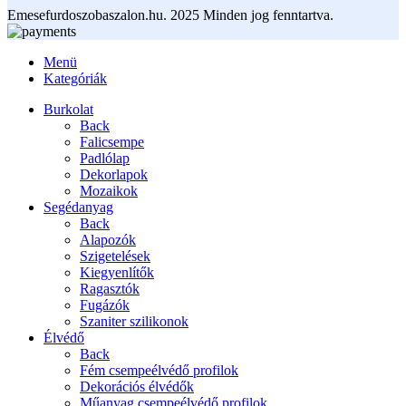
Emesefurdoszobaszalon.hu. 2025 Minden jog fenntartva.
Menü
Kategóriák
Burkolat
Back
Falicsempe
Padlólap
Dekorlapok
Mozaikok
Segédanyag
Back
Alapozók
Szigetelések
Kiegyenlítők
Ragasztók
Fugázók
Szaniter szilikonok
Élvédő
Back
Fém csempeélvédő profilok
Dekorációs élvédők
Műanyag csempeélvédő profilok