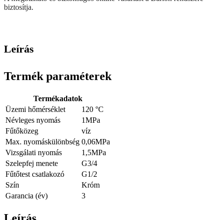
biztosítja.
Leírás
Termék paraméterek
Termékadatok
Üzemi hőmérséklet
120 °C
Névleges nyomás
1MPa
Fűtőközeg
víz
Max. nyomáskülönbség
0,06MPa
Vizsgálati nyomás
1,5MPa
Szelepfej menete
G3/4
Fűtőtest csatlakozó
G1/2
Szín
Króm
Garancia (év)
3
Leírás