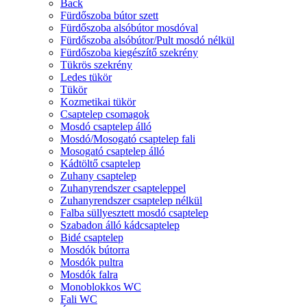
Back
Fürdőszoba bútor szett
Fürdőszoba alsóbútor mosdóval
Fürdőszoba alsóbútor/Pult mosdó nélkül
Fürdőszoba kiegészítő szekrény
Tükrös szekrény
Ledes tükör
Tükör
Kozmetikai tükör
Csaptelep csomagok
Mosdó csaptelep álló
Mosdó/Mosogató csaptelep fali
Mosogató csaptelep álló
Kádtöltő csaptelep
Zuhany csaptelep
Zuhanyrendszer csapteleppel
Zuhanyrendszer csaptelep nélkül
Falba süllyesztett mosdó csaptelep
Szabadon álló kádcsaptelep
Bidé csaptelep
Mosdók bútorra
Mosdók pultra
Mosdók falra
Monoblokkos WC
Fali WC