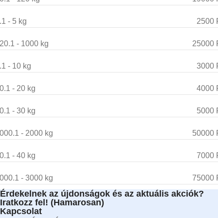
.1 - 5 kg
2500 
20.1 - 1000 kg
25000 
.1 - 10 kg
3000 
0.1 - 20 kg
4000 
0.1 - 30 kg
5000 
000.1 - 2000 kg
50000 
0.1 - 40 kg
7000 
000.1 - 3000 kg
75000 
Érdekelnek az újdonságok és az aktuális akciók?
Iratkozz fel! (Hamarosan)
Kapcsolat