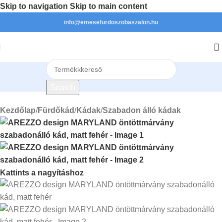
Skip to navigation
Skip to main content
info@emesefurdoszobaszalon.hu
Search
Kezdőlap
/
Fürdőkád
/
Kádak
/
Szabadon álló kádak
Kattints a nagyításhoz