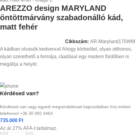
AREZZO design MARYLAND
öntöttmárvány szabadonálló kád,
matt fehér
Cikkszám:
AR-Maryland170WM
A kádban olvasók kedvence! Ahogy körbeölel, olyan otthonos,
olyan szerethető a formája, ráadásul egy modern fürdőben is
megállja a helyét.
Kérdésed van?
Kérdésed van vagy egyedi megrendeléssel kapcsolatban hívj minket
telefonon! +36 30 092 4463
735.000
Ft
Az ár 27% ÁFA-t tartalmaz.